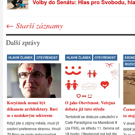
Volby do Senátu: Hlas pro Svobodu, hla
← Starší záznamy
Další zprávy
HLAVNÍ ČLÁNEK
OTEVŘENOST
HLAVNÍ ČLÁNEK
OTEVŘENOST
EKONO
ROZV
Koryčánek nesmí být
O jako Otevřenost. Veřejná
děkanem architektury. Baví
debata již tuto středu
Černov
se s neziskovým sektorem
to stoj
Tentokrát se diskuze uskuteční v
Café Paradigma na Marešové 8
Když jde o zájmy města, musí jít
V dneš
(za FSS), ve středu 11. června od
osobní preference stranou. Hnutí
době je
18 hodin. Otevřenost má být dle
Žít Brno se proto jednoznačně
To si u