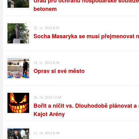
Úřad pro ochranu hospodářské soutěže 
betonem
22. 11. 2012 8.51
Socha Masaryka se musí přejmenovat n
15. 11. 2012 8.36
Oprav si své město
30. 10. 2012 17.05
Bořit a ničit vs. Dlouhodobě plánovat a 
Kajot Arény
11. 10. 2012 8.49