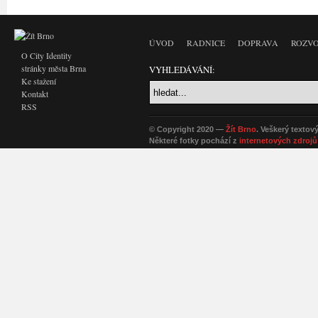
ÚVOD
RADNICE
DOPRAVA
ROZVO
O City Identity
stránky města Brna
VYHLEDÁVÁNÍ:
Ke stažení
Kontakt
RSS
© Copyright 2020 —
Žít Brno
. Veškerý textov
Některé fotky pochází z
internetových zdrojů