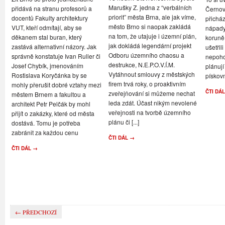
Marušky Z. jedna z “verbálních
přidává na stranu profesorů a
Černovi
priorit” města Brna, ale jak víme,
docentů Fakulty architektury
přicház
město Brno si naopak zakládá
VUT, kteří odmítají, aby se
nápady,
na tom, že utajuje i územní plán,
děkanem stal buran, který
koruně
jak dokládá legendární projekt
zastává alternativní názory. Jak
ušetřil
Odboru územního chaosu a
správně konstatuje Ivan Ruller či
nepoho
destrukce, N.E.P.O.V.Í.M.
Josef Chybík, jmenováním
plánují
Vytáhnout smlouvy z městských
Rostislava Koryčánka by se
pískov
firem trvá roky, o proaktivním
mohly přerušit dobré vztahy mezi
ČTI DÁ
zveřejňování si můžeme nechat
městem Brnem a fakultou a
leda zdát. Účast nikým nevolené
architekt Petr Pelčák by mohl
veřejnosti na tvorbě územního
přijít o zakázky, které od města
plánu či [...]
dostává. Tomu je potřeba
zabránit za každou cenu
ČTI DÁL →
ČTI DÁL →
← PŘEDCHOZÍ