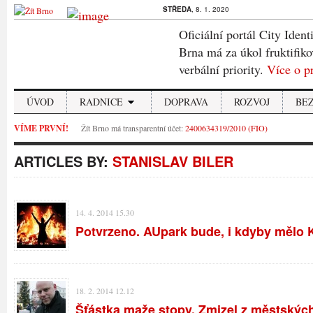
STŘEDA
, 8. 1. 2020
Oficiální portál City Ident
Brna má za úkol fruktifiko
verbální priority.
Více o p
ÚVOD
RADNICE
DOPRAVA
ROZVOJ
BE
VÍME PRVNÍ!
Žít Brno má transparentní účet:
2400634319/2010 (FIO)
ARTICLES BY:
STANISLAV BILER
14. 4. 2014 15.30
Potvrzeno. AUpark bude, i kdyby mělo 
18. 2. 2014 12.12
Šťástka maže stopy. Zmizel z městskýc