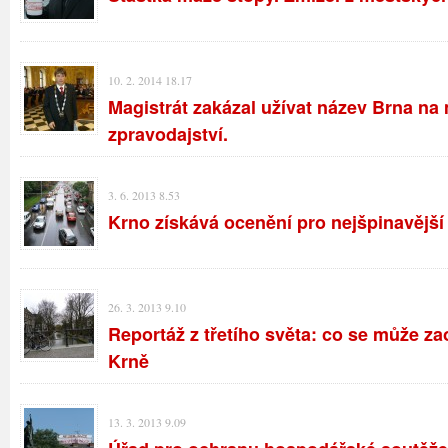
10. 2. 2014 18.17
Magistrát zakázal užívat název Brna na
zpravodajství.
3. 6. 2013 8.53
Krno získává ocenění pro nejšpinavějš
26. 3. 2013 9.10
Reportáž z třetího světa: co se může za
Krně
13. 3. 2013 9.09