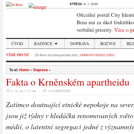
STŘEDA
, 8. 1. 2020
Oficiální portál City Ident
Brna má za úkol fruktifiko
verbální priority.
Více o p
ÚVOD
RADNICE
DOPRAVA
ROZVOJ
BE
VÍME PRVNÍ!
Žít Brno má transparentní účet:
2400634319/2010 (FIO)
Tu si:
Home
»
Doprava
»
Fakta o Krněnském apartheidu
3. 10. 2011 21.48
13 KOMENTÁŘŮ
Zatímco doutnající etnické nepokoje na seve
jsou již týdny v hledáčku renomovaných svět
médií, o latentní segregaci jedné z významný