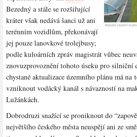
Bezedný a stále se rozšiřující
kráter však nedává šanci už ani
Maketa zázemí budouc
terénním vozidlům, překonávají
jej pouze lanovkové trolejbusy;
podle kuloárních zpráv magistrát vůbec neuv
znovuzprovoznění tohoto úseku pro silniční 
chystané aktualizace územního plánu má na 
vzniknout vodácký kanál s návazností na ma
Lužánkách.
Dobrodruzi snažící se proniknout do “zapově
největšího českého města neuspějí ani ze smě