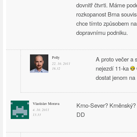
dovnitř čtvrti. Máme pod
rozkopanost Brna souvisí
chce tímto způsobem na
dopravnímu podniku.
Polly
A proto večer a 
22. 10. 2011
nejezdí 11-ka
16.32
dostat jenom na 
Vlastislav Morava
Krno-Sever? Krněnský? C
4. 10. 2011
DD
13.33