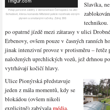
Slavíka, ne
Potají pořízené záběry z demonstrace Černopolců na ulici
zablokován
Schodové, kterou komando Městské policie rozehnalo slzným
plynem a smotanými ručníky. Zdroj: BIS
technikou. 
po opatrné jízdě mezi zátarasy v ulici Drob
Erbenovy, ovšem pouze v časných ranních ho
jinak intenzivní provoz v protisměru – řetěz 
naložených uprchlických vozů, jež drhnou p
vytrhávají kočičí hlavy.
Ulice Pionýrská představuje
jeden z mála momentů, kdy se
blokádou (ovšem nikoli
explicitně) zabývala
média
.