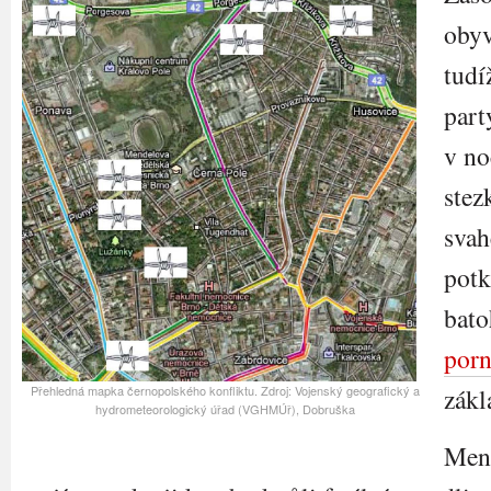
obyv
tudí
par
v no
stez
sva
potk
bato
por
Přehledná mapka černopolského konfliktu. Zdroj: Vojenský geografický a
zákl
hydrometeorologický úřad (VGHMÚř), Dobruška
Mend