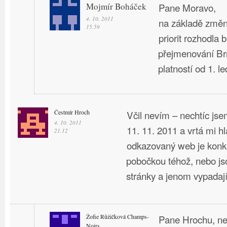
Mojmír Boháček
Pane Moravo,
4. 10. 2011
na základě změn
15.59
priorit rozhodla 
přejmenování Brn
platností od 1. l
Čestmír Hroch
Včil nevím – nechtíc jsem
4. 10. 2011
11. 11. 2011 a vrtá mi hla
21.12
odkazovaný web je konku
pobočkou téhož, nebo js
stránky a jenom vypadaj
Žofie Růžičková Champs-
Pane Hrochu, ne
Noirs