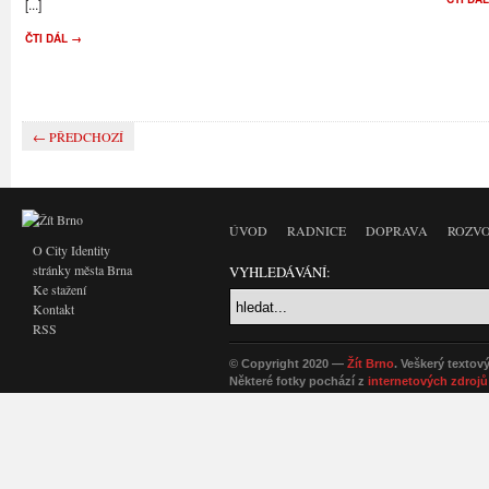
[...]
ČTI DÁL →
← PŘEDCHOZÍ
ÚVOD
RADNICE
DOPRAVA
ROZVO
O City Identity
stránky města Brna
VYHLEDÁVÁNÍ:
Ke stažení
Kontakt
RSS
© Copyright 2020 —
Žít Brno
. Veškerý textov
Některé fotky pochází z
internetových zdrojů