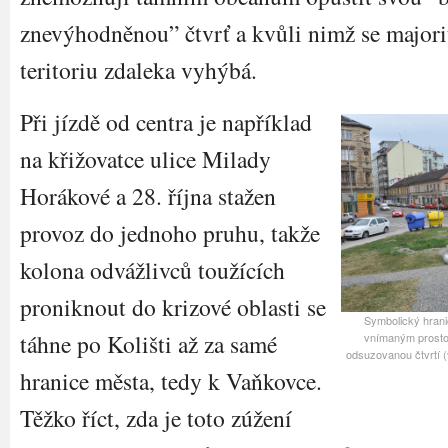
znevýhodněnou” čtvrť a kvůli nimž se major
teritoriu zdaleka vyhýbá.
Při jízdě od centra je například
na křižovatce ulice Milady
Horákové a 28. října stažen
provoz do jednoho pruhu, takže
kolona odvážlivců toužících
proniknout do krizové oblasti se
Symbolický hran
táhne po Kolišti až za samé
vnímaným prosto
odsuzovanou čtvrtí (
hranice města, tedy k Vaňkovce.
Těžko říct, zda je toto zúžení