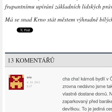
frapantnímu upírání základních lidských prá
Má se snad Krno stát městem výhradně bílých
13 KOMENTÁŘŮ
usta
cha cha! kámoš bydlí v 
4. 10. 2011
zrovna nedávno jsme tak
8.37
vlastně dostane domů. 
zaparkovaný před baráke
devítkou. To je jediná ce