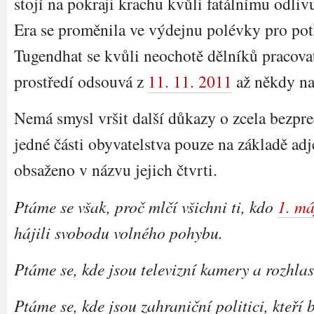
stojí na pokraji krachu kvůli fatálnímu odliv
Era se proměnila ve výdejnu polévky pro potř
Tugendhat se kvůli neochotě dělníků pracovat
prostředí odsouvá z
11. 11. 2011
až někdy na
Nemá smysl vršit další důkazy o zcela bezpre
jedné části obyvatelstva pouze na základě adje
obsaženo v názvu jejich čtvrti.
Ptáme se však, proč mlčí všichni ti, kdo
1. má
hájili svobodu volného pohybu.
Ptáme se, kde jsou televizní kamery a rozhla
Ptáme se, kde jsou zahraniční politici, kteří b