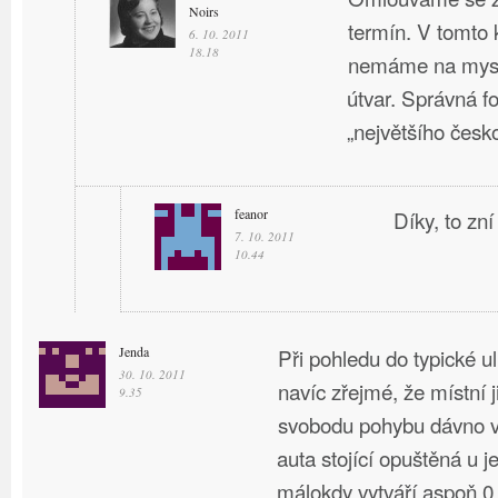
Noirs
termín. V tomto 
6. 10. 2011
18.18
nemáme na mysli
útvar. Správná f
„největšího česk
feanor
Díky, to zní
7. 10. 2011
10.44
Jenda
Při pohledu do typické u
30. 10. 2011
navíc zřejmé, že místní 
9.35
svobodu pohybu dávno v
auta stojící opuštěná u 
málokdy vytváří aspoň 0.