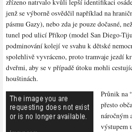
zřízeno natrvalo kvůli lepší identifikaci osá
jenž se výborně osvědčil například na hrani
pásmu Gazy), nebo zda je pouze dočasné, n
tunel pod ulicí Příkop (model San Diego-Tiju
podminování kolejí ve svahu k dětské nemoc
spolehlivě vyvráceno, proto tramvaje jezdí 
dveřmi, aby se v případě útoku mohli cestujíc
houštinách.
Průnik na 
přesto obča
náročným a
výstupem u