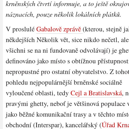
krněnských čtvrtí informuje, a to ještě okrajo
náznacích, pouze několik lokálních plátků.
V proslulé
Gabalově zprávě
(kterou, stejně j
někdejších Několik vět, sice nikdo nečetl, ale
všichni se na ni fundovaně odvolávají) je ghe
definováno jako místo s obtížnou přístupnost
nepropustné pro ostatní obyvatelstvo. Z toho
pohledu nejpopulárnější brněnské sociálně
vyloučené oblasti, tedy
Cejl a Bratislavská
, 
pravými ghetty, neboť je většinová populace 
jako běžné komunikační trasy a v těchto mís
obchodní (Interspar), kancelářský (
Úřad Krna