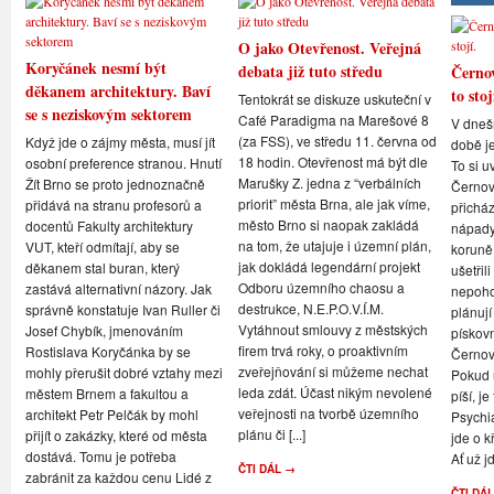
O jako Otevřenost. Veřejná
Koryčánek nesmí být
debata již tuto středu
Černov
děkanem architektury. Baví
to stoj
Tentokrát se diskuze uskuteční v
se s neziskovým sektorem
Café Paradigma na Marešové 8
V dneš
(za FSS), ve středu 11. června od
Když jde o zájmy města, musí jít
době je
18 hodin. Otevřenost má být dle
osobní preference stranou. Hnutí
To si u
Marušky Z. jedna z “verbálních
Žít Brno se proto jednoznačně
Černovi
priorit” města Brna, ale jak víme,
přidává na stranu profesorů a
přicház
město Brno si naopak zakládá
docentů Fakulty architektury
nápady,
na tom, že utajuje i územní plán,
VUT, kteří odmítají, aby se
koruně
jak dokládá legendární projekt
děkanem stal buran, který
ušetřil
Odboru územního chaosu a
zastává alternativní názory. Jak
nepoho
destrukce, N.E.P.O.V.Í.M.
správně konstatuje Ivan Ruller či
plánují
Vytáhnout smlouvy z městských
Josef Chybík, jmenováním
pískov
firem trvá roky, o proaktivním
Rostislava Koryčánka by se
Černov
zveřejňování si můžeme nechat
mohly přerušit dobré vztahy mezi
Pokud u
leda zdát. Účast nikým nevolené
městem Brnem a fakultou a
píší, je
veřejnosti na tvorbě územního
architekt Petr Pelčák by mohl
Psychi
plánu či [...]
přijít o zakázky, které od města
jde o k
dostává. Tomu je potřeba
Ať už jd
ČTI DÁL →
zabránit za každou cenu Lidé z
ČTI DÁ