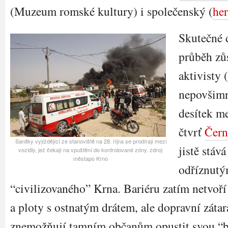
(Muzeum romské kultury) i společenský (
he
Skutečné 
průběh zů
aktivisty 
nepovšimn
desítek me
čtvrť
Čern
Sanitky vyjíždějící ze stanoviště na 28. října se prodírají mezi
jistě stáv
vozidly, jež čekají na vpuštění do kontrolované zóny. zdroj:
městapo Krno
odříznutý
“civilizovaného” Krna. Bariéru zatím netvo
a ploty s ostnatým drátem, ale dopravní zátar
znemožňují tamním občanům opustit svou “