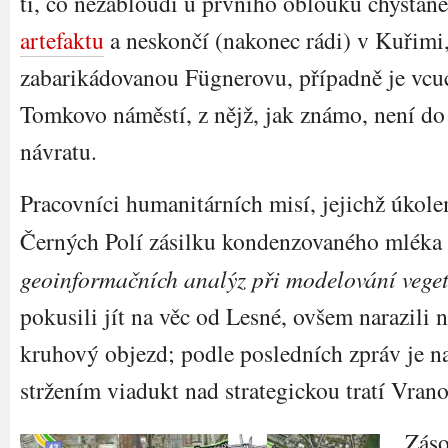
ti, co nezabloudí u prvního oblouku chysta
artefaktu
a neskončí (nakonec rádi) v Kuřimi,
zabarikádovanou Fügnerovu, případně je vcu
Tomkovo náměstí, z nějž, jak známo, není do
návratu.
Pracovníci humanitárních misí, jejichž úkole
Černých Polí zásilku kondenzovaného mléka 
geoinformačních analýz při modelování veget
pokusili jít na věc od Lesné, ovšem narazili
kruhový objezd; podle posledních zpráv je na
stržením viadukt nad strategickou tratí Vrano
Záso