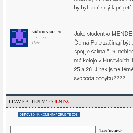
by byl potřebný k projetí.
Michaela Beránková
Jako studentka MENDEL
2. 1. 2012
Černá Pole začínají být 
17.00
spoj je šalina č. 9, nehl
má koleje v Husovicích, k
25 a 26. Jinak jsme témě
svoboda pohybu????
LEAVE A REPLY TO
JENDA
ODPOVĚĎ NA KOMENTÁŘ ZRUŠÍTE ZDE.
Name (required)