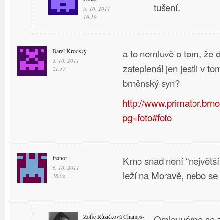
tušení.
5. 10. 2011
16.19
Barel Krodský
a to nemluvě o tom, že d
5. 10. 2011
zateplená! jen jestli v t
21.57
brněnský syn?
http://www.primator.brno
pg=foto#foto
feanor
Krno snad není “největš
6. 10. 2011
leží na Moravě, nebo se 
18.08
Žofie Růžičková Champs-
Omlouváme se z