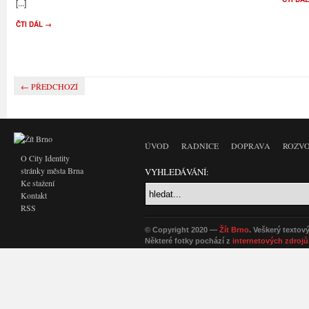
[...]
ČTI DÁL →
← PŘEDCHOZÍ
ÚVOD
RADNICE
DOPRAVA
ROZVO
O City Identity
stránky města Brna
VYHLEDÁVÁNÍ:
Ke stažení
Kontakt
RSS
© Copyright 2020 —
Žít Brno
. Veškerý textov
Některé fotky pochází z
internetových zdrojů