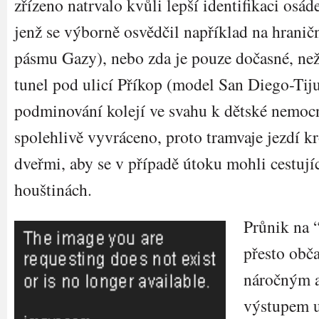
zřízeno natrvalo kvůli lepší identifikaci osá
jenž se výborně osvědčil například na hrani
pásmu Gazy), nebo zda je pouze dočasné, n
tunel pod ulicí Příkop (model San Diego-Tiju
podminování kolejí ve svahu k dětské nemoc
spolehlivě vyvráceno, proto tramvaje jezdí 
dveřmi, aby se v případě útoku mohli cestujíc
houštinách.
Průnik na 
přesto obča
náročným a
výstupem u