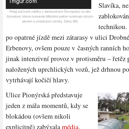
Slavíka, ne
Potají pořízené záběry z demonstrace Černopolců na ulici
zablokován
Schodové, kterou komando Městské policie rozehnalo slzným
plynem a smotanými ručníky. Zdroj: BIS
technikou. 
po opatrné jízdě mezi zátarasy v ulici Drob
Erbenovy, ovšem pouze v časných ranních ho
jinak intenzivní provoz v protisměru – řetěz 
naložených uprchlických vozů, jež drhnou p
vytrhávají kočičí hlavy.
Ulice Pionýrská představuje
jeden z mála momentů, kdy se
blokádou (ovšem nikoli
explicitně) zabývala
média
.