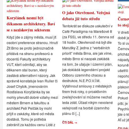
O jako Otevřenost. Veřejná
Koryčánek nesmí být
debata již tuto středu
Černov
děkanem architektury. Baví
to stoj
Tentokrát se diskuze uskuteční v
se s neziskovým sektorem
Café Paradigma na Marešové 8
V dneš
(za FSS), ve středu 11. června od
Když jde o zájmy města, musí jít
době je
18 hodin. Otevřenost má být dle
osobní preference stranou. Hnutí
To si u
Marušky Z. jedna z “verbálních
Žít Brno se proto jednoznačně
Černovi
priorit” města Brna, ale jak víme,
přidává na stranu profesorů a
přicház
město Brno si naopak zakládá
docentů Fakulty architektury
nápady,
na tom, že utajuje i územní plán,
VUT, kteří odmítají, aby se
koruně
jak dokládá legendární projekt
děkanem stal buran, který
ušetřil
Odboru územního chaosu a
zastává alternativní názory. Jak
nepoho
destrukce, N.E.P.O.V.Í.M.
správně konstatuje Ivan Ruller či
plánují
Vytáhnout smlouvy z městských
Josef Chybík, jmenováním
pískov
firem trvá roky, o proaktivním
Rostislava Koryčánka by se
Černov
zveřejňování si můžeme nechat
mohly přerušit dobré vztahy mezi
Pokud u
leda zdát. Účast nikým nevolené
městem Brnem a fakultou a
píší, je
veřejnosti na tvorbě územního
architekt Petr Pelčák by mohl
Psychi
plánu či [...]
přijít o zakázky, které od města
jde o k
dostává. Tomu je potřeba
Ať už jd
ČTI DÁL →
zabránit za každou cenu Lidé z
ČTI DÁ