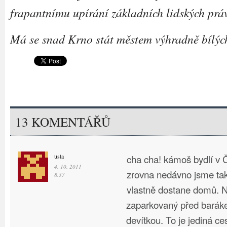
frapantnímu upírání základních lidských prá
Má se snad Krno stát městem výhradně bílých
13 KOMENTÁŘŮ
usta
cha cha! kámoš bydlí v 
4. 10. 2011
zrovna nedávno jsme tak
8.37
vlastně dostane domů. 
zaparkovaný před baráke
devítkou. To je jediná ce