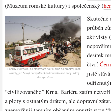
(Muzeum romské kultury) i společenský (
he
Skutečné 
průběh zů
aktivisty 
nepovšimn
desítek me
čtvrť
Čern
Sanitky vyjíždějící ze stanoviště na 28. října se prodírají mezi
jistě stáv
vozidly, jež čekají na vpuštění do kontrolované zóny. zdroj:
městapo Krno
odříznutý
“civilizovaného” Krna. Bariéru zatím netvo
a ploty s ostnatým drátem, ale dopravní zátar
znemožňují tamním občanům opustit svou “