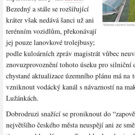
Bezedný a stále se rozšiřující
kráter však nedává šanci už ani
Maketa zázemí budouc
terénním vozidlům, překonávají
jej pouze lanovkové trolejbusy;
podle kuloárních zpráv magistrát vůbec neuv
znovuzprovoznění tohoto úseku pro silniční 
chystané aktualizace územního plánu má na 
vzniknout vodácký kanál s návazností na ma
Lužánkách.
Dobrodruzi snažící se proniknout do “zapově
největšího českého města neuspějí ani ze smě