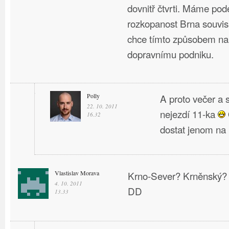
dovnitř čtvrti. Máme pod
rozkopanost Brna souvisí
chce tímto způsobem na
dopravnímu podniku.
Polly
A proto večer a 
22. 10. 2011
nejezdí 11-ka
16.32
dostat jenom na 
Vlastislav Morava
Krno-Sever? Krněnský? C
4. 10. 2011
DD
13.33