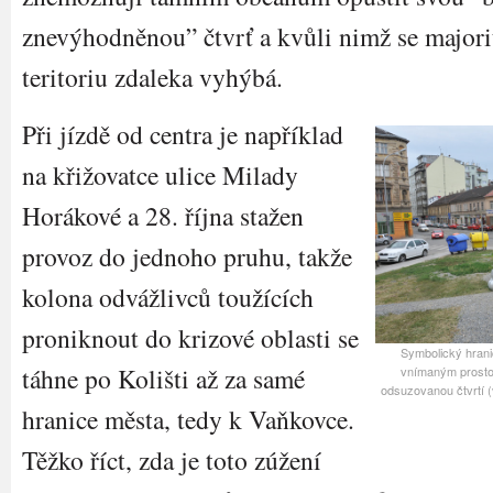
znevýhodněnou” čtvrť a kvůli nimž se major
teritoriu zdaleka vyhýbá.
Při jízdě od centra je například
na křižovatce ulice Milady
Horákové a 28. října stažen
provoz do jednoho pruhu, takže
kolona odvážlivců toužících
proniknout do krizové oblasti se
Symbolický hran
táhne po Kolišti až za samé
vnímaným prosto
odsuzovanou čtvrtí (
hranice města, tedy k Vaňkovce.
Těžko říct, zda je toto zúžení