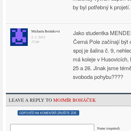
by byl potřebný k projetí.
Michaela Beránková
Jako studentka MENDEL
2. 1. 2012
Černá Pole začínají být 
17.00
spoj je šalina č. 9, nehl
má koleje v Husovicích, k
25 a 26. Jinak jsme témě
svoboda pohybu????
LEAVE A REPLY TO
MOJMÍR BOHÁČEK
ODPOVĚĎ NA KOMENTÁŘ ZRUŠÍTE ZDE.
Name (required)