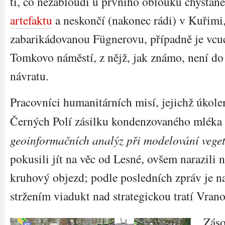
ti, co nezabloudí u prvního oblouku chysta
artefaktu
a neskončí (nakonec rádi) v Kuřimi,
zabarikádovanou Fügnerovu, případně je vcu
Tomkovo náměstí, z nějž, jak známo, není do
návratu.
Pracovníci humanitárních misí, jejichž úkole
Černých Polí zásilku kondenzovaného mléka 
geoinformačních analýz při modelování veget
pokusili jít na věc od Lesné, ovšem narazili
kruhový objezd; podle posledních zpráv je na
stržením viadukt nad strategickou tratí Vrano
Záso