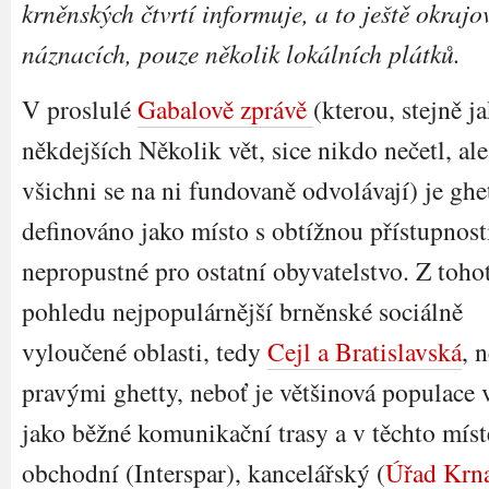
krněnských čtvrtí informuje, a to ještě okrajo
náznacích, pouze několik lokálních plátků.
V proslulé
Gabalově zprávě
(kterou, stejně j
někdejších Několik vět, sice nikdo nečetl, ale
všichni se na ni fundovaně odvolávají) je ghe
definováno jako místo s obtížnou přístupnost
nepropustné pro ostatní obyvatelstvo. Z toho
pohledu nejpopulárnější brněnské sociálně
vyloučené oblasti, tedy
Cejl a Bratislavská
, 
pravými ghetty, neboť je většinová populace 
jako běžné komunikační trasy a v těchto mís
obchodní (Interspar), kancelářský (
Úřad Krna