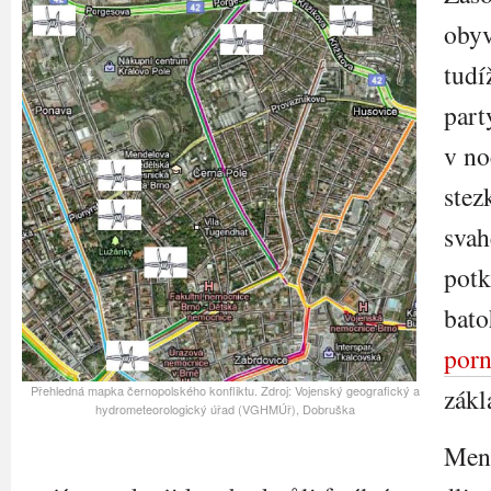
obyv
tudí
par
v no
stez
sva
potk
bato
por
Přehledná mapka černopolského konfliktu. Zdroj: Vojenský geografický a
zákl
hydrometeorologický úřad (VGHMÚř), Dobruška
Mend