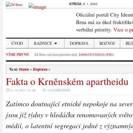
STŘEDA
, 8. 1. 2020
Oficiální portál City Ident
Brna má za úkol fruktifiko
verbální priority.
Více o p
ÚVOD
RADNICE
DOPRAVA
ROZVOJ
BE
VÍME PRVNÍ!
Žít Brno má transparentní účet:
2400634319/2010 (FIO)
Tu si:
Home
»
Doprava
»
Fakta o Krněnském apartheidu
3. 10. 2011 21.48
13 KOMENTÁŘŮ
Zatímco doutnající etnické nepokoje na seve
jsou již týdny v hledáčku renomovaných svět
médií, o latentní segregaci jedné z významný