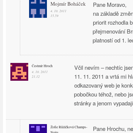
Mojmír Boháček
Pane Moravo,
4. 10. 2011
na základě změn
15.59
priorit rozhodla 
přejmenování Brn
platností od 1. l
Čestmír Hroch
Včil nevím – nechtíc jsem
4. 10. 2011
11. 11. 2011 a vrtá mi hla
21.12
odkazovaný web je konku
pobočkou téhož, nebo js
stránky a jenom vypadaj
Žofie Růžičková Champs-
Pane Hrochu, ne
Noirs