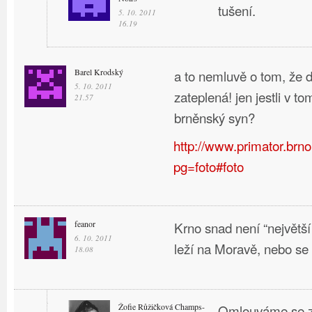
tušení.
5. 10. 2011
16.19
Barel Krodský
a to nemluvě o tom, že d
5. 10. 2011
zateplená! jen jestli v t
21.57
brněnský syn?
http://www.primator.brno
pg=foto#foto
feanor
Krno snad není “největš
6. 10. 2011
leží na Moravě, nebo se 
18.08
Žofie Růžičková Champs-
Omlouváme se z