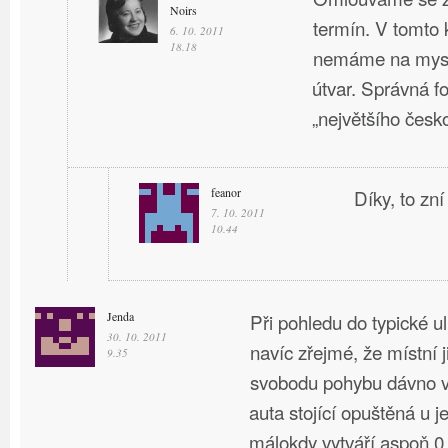
Noirs
termín. V tomto 
6. 10. 2011
18.18
nemáme na mysli
útvar. Správná f
„největšího česk
feanor
Díky, to zní
7. 10. 2011
10.44
Jenda
Při pohledu do typické u
30. 10. 2011
navíc zřejmé, že místní 
9.35
svobodu pohybu dávno v
auta stojící opuštěná u 
málokdy vytváří aspoň 0.