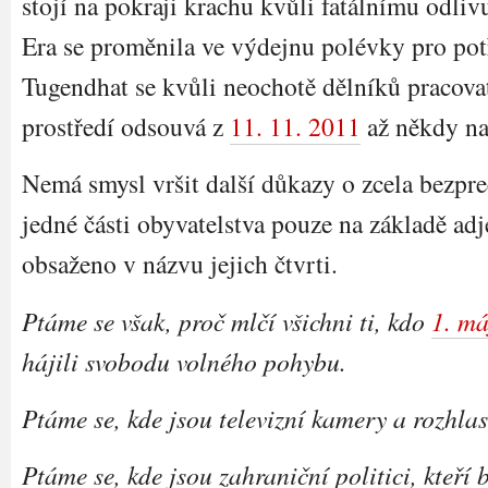
stojí na pokraji krachu kvůli fatálnímu odliv
Era se proměnila ve výdejnu polévky pro potř
Tugendhat se kvůli neochotě dělníků pracovat
prostředí odsouvá z
11. 11. 2011
až někdy na
Nemá smysl vršit další důkazy o zcela bezpre
jedné části obyvatelstva pouze na základě adje
obsaženo v názvu jejich čtvrti.
Ptáme se však, proč mlčí všichni ti, kdo
1. má
hájili svobodu volného pohybu.
Ptáme se, kde jsou televizní kamery a rozhla
Ptáme se, kde jsou zahraniční politici, kteří b