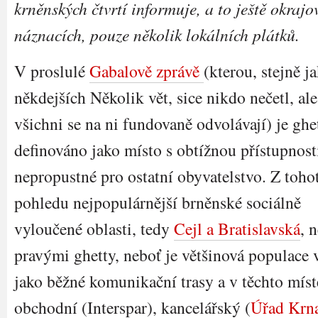
krněnských čtvrtí informuje, a to ještě okrajo
náznacích, pouze několik lokálních plátků.
V proslulé
Gabalově zprávě
(kterou, stejně j
někdejších Několik vět, sice nikdo nečetl, ale
všichni se na ni fundovaně odvolávají) je ghe
definováno jako místo s obtížnou přístupnost
nepropustné pro ostatní obyvatelstvo. Z toho
pohledu nejpopulárnější brněnské sociálně
vyloučené oblasti, tedy
Cejl a Bratislavská
, 
pravými ghetty, neboť je většinová populace 
jako běžné komunikační trasy a v těchto mís
obchodní (Interspar), kancelářský (
Úřad Krna