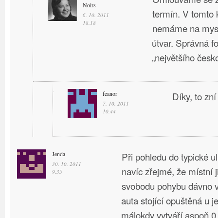
Noirs
termín. V tomto 
6. 10. 2011
18.18
nemáme na mysli
útvar. Správná f
„největšího česk
feanor
Díky, to zní
7. 10. 2011
10.44
Jenda
Při pohledu do typické u
30. 10. 2011
navíc zřejmé, že místní 
9.35
svobodu pohybu dávno v
auta stojící opuštěná u 
málokdy vytváří aspoň 0.