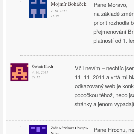
Mojmír Boháček
Pane Moravo,
4. 10. 2011
na základě změn
15.59
priorit rozhodla 
přejmenování Brn
platností od 1. l
Čestmír Hroch
Včil nevím – nechtíc jsem
4. 10. 2011
11. 11. 2011 a vrtá mi hla
21.12
odkazovaný web je konku
pobočkou téhož, nebo js
stránky a jenom vypadaj
Žofie Růžičková Champs-
Pane Hrochu, ne
Noirs