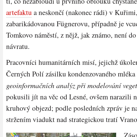
ti, co nezabloudí u prvního oblouku chysta
artefaktu
a neskončí (nakonec rádi) v Kuřimi,
zabarikádovanou Fügnerovu, případně je vcu
Tomkovo náměstí, z nějž, jak známo, není do
návratu.
Pracovníci humanitárních misí, jejichž úkole
Černých Polí zásilku kondenzovaného mléka 
geoinformačních analýz při modelování veget
pokusili jít na věc od Lesné, ovšem narazili
kruhový objezd; podle posledních zpráv je na
stržením viadukt nad strategickou tratí Vrano
Záso