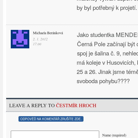
by byl potřebný k projetí.
Michaela Beránková
Jako studentka MENDEL
2. 1. 2012
Černá Pole začínají být 
17.00
spoj je šalina č. 9, nehl
má koleje v Husovicích, k
25 a 26. Jinak jsme témě
svoboda pohybu????
LEAVE A REPLY TO
ČESTMÍR HROCH
ODPOVĚĎ NA KOMENTÁŘ ZRUŠÍTE ZDE.
Name (required)