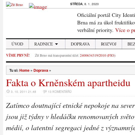
STŘEDA
, 8. 1. 2020
Oficiální portál City Ident
Brna má za úkol fruktifiko
verbální priority.
Více o p
ÚVOD
RADNICE
DOPRAVA
ROZVOJ
BE
VÍME PRVNÍ!
Žít Brno má transparentní účet:
2400634319/2010 (FIO)
Tu si:
Home
»
Doprava
»
Fakta o Krněnském apartheidu
3. 10. 2011 21.48
13 KOMENTÁŘŮ
Zatímco doutnající etnické nepokoje na seve
jsou již týdny v hledáčku renomovaných svět
médií, o latentní segregaci jedné z významný