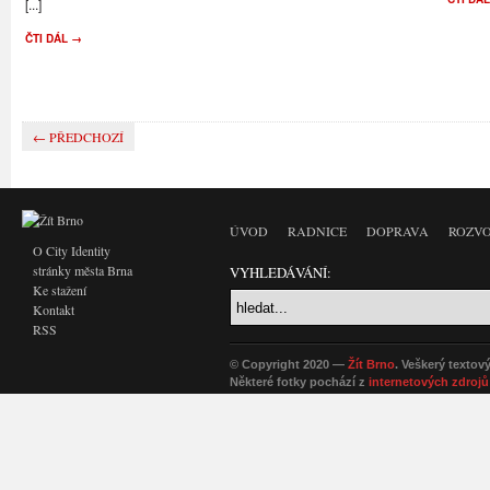
[...]
ČTI DÁL →
← PŘEDCHOZÍ
ÚVOD
RADNICE
DOPRAVA
ROZVO
O City Identity
stránky města Brna
VYHLEDÁVÁNÍ:
Ke stažení
Kontakt
RSS
© Copyright 2020 —
Žít Brno
. Veškerý textov
Některé fotky pochází z
internetových zdrojů