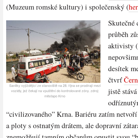
(Muzeum romské kultury) i společenský (
he
Skutečné 
průběh zů
aktivisty 
nepovšimn
desítek me
čtvrť
Čern
Sanitky vyjíždějící ze stanoviště na 28. října se prodírají mezi
jistě stáv
vozidly, jež čekají na vpuštění do kontrolované zóny. zdroj:
městapo Krno
odříznutý
“civilizovaného” Krna. Bariéru zatím netvo
a ploty s ostnatým drátem, ale dopravní zátar
znemožňují tamním občanům opustit svou “