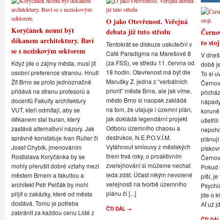
O jako Otevřenost. Veřejná
Koryčánek nesmí být
debata již tuto středu
Černov
děkanem architektury. Baví
to stoj
Tentokrát se diskuze uskuteční v
se s neziskovým sektorem
Café Paradigma na Marešové 8
V dneš
(za FSS), ve středu 11. června od
Když jde o zájmy města, musí jít
době je
18 hodin. Otevřenost má být dle
osobní preference stranou. Hnutí
To si u
Marušky Z. jedna z “verbálních
Žít Brno se proto jednoznačně
Černovi
priorit” města Brna, ale jak víme,
přidává na stranu profesorů a
přicház
město Brno si naopak zakládá
docentů Fakulty architektury
nápady,
na tom, že utajuje i územní plán,
VUT, kteří odmítají, aby se
koruně
jak dokládá legendární projekt
děkanem stal buran, který
ušetřil
Odboru územního chaosu a
zastává alternativní názory. Jak
nepoho
destrukce, N.E.P.O.V.Í.M.
správně konstatuje Ivan Ruller či
plánují
Vytáhnout smlouvy z městských
Josef Chybík, jmenováním
pískov
firem trvá roky, o proaktivním
Rostislava Koryčánka by se
Černov
zveřejňování si můžeme nechat
mohly přerušit dobré vztahy mezi
Pokud u
leda zdát. Účast nikým nevolené
městem Brnem a fakultou a
píší, je
veřejnosti na tvorbě územního
architekt Petr Pelčák by mohl
Psychi
plánu či [...]
přijít o zakázky, které od města
jde o k
dostává. Tomu je potřeba
Ať už jd
ČTI DÁL →
zabránit za každou cenu Lidé z
ČTI DÁ