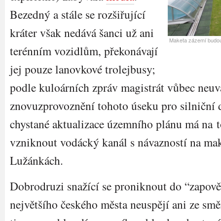
Bezedný a stále se rozšiřující
kráter však nedává šanci už ani
Maketa zázemí budouc
terénním vozidlům, překonávají
jej pouze lanovkové trolejbusy;
podle kuloárních zpráv magistrát vůbec neuv
znovuzprovoznění tohoto úseku pro silniční 
chystané aktualizace územního plánu má na 
vzniknout vodácký kanál s návazností na ma
Lužánkách.
Dobrodruzi snažící se proniknout do “zapově
největšího českého města neuspějí ani ze smě