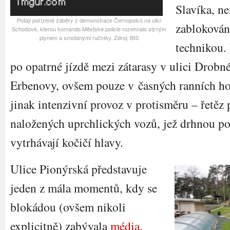
Slavíka, ne
Potají pořízené záběry z demonstrace Černopolců na ulici
zablokován
Schodové, kterou komando Městské policie rozehnalo slzným
plynem a smotanými ručníky. Zdroj: BIS
technikou. 
po opatrné jízdě mezi zátarasy v ulici Drob
Erbenovy, ovšem pouze v časných ranních ho
jinak intenzivní provoz v protisměru – řetěz 
naložených uprchlických vozů, jež drhnou p
vytrhávají kočičí hlavy.
Ulice Pionýrská představuje
jeden z mála momentů, kdy se
blokádou (ovšem nikoli
explicitně) zabývala
média
.