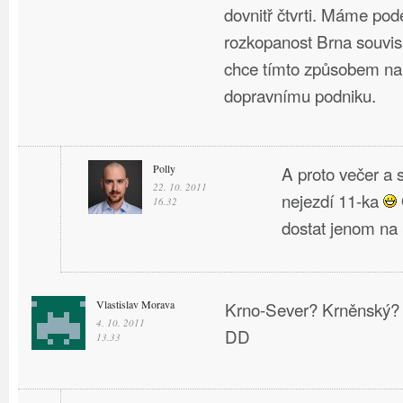
dovnitř čtvrti. Máme pod
rozkopanost Brna souvisí
chce tímto způsobem na
dopravnímu podniku.
Polly
A proto večer a 
22. 10. 2011
nejezdí 11-ka
16.32
dostat jenom na 
Vlastislav Morava
Krno-Sever? Krněnský? C
4. 10. 2011
DD
13.33