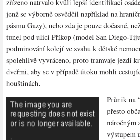
zřízeno natrvalo kvůli lepší identifikaci osá
jenž se výborně osvědčil například na hrani
pásmu Gazy), nebo zda je pouze dočasné, n
tunel pod ulicí Příkop (model San Diego-Tiju
podminování kolejí ve svahu k dětské nemoc
spolehlivě vyvráceno, proto tramvaje jezdí 
dveřmi, aby se v případě útoku mohli cestujíc
houštinách.
Průnik na 
přesto obča
náročným a
výstupem u