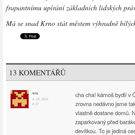
frapantnímu upírání základních lidských prá
Má se snad Krno stát městem výhradně bílých
13 KOMENTÁŘŮ
usta
cha cha! kámoš bydlí v 
4. 10. 2011
zrovna nedávno jsme tak
8.37
vlastně dostane domů. 
zaparkovaný před baráke
devítkou. To je jediná ce