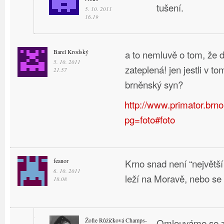
tušení.
5. 10. 2011
16.19
Barel Krodský
a to nemluvě o tom, že d
5. 10. 2011
zateplená! jen jestli v t
21.57
brněnský syn?
http://www.primator.brno
pg=foto#foto
feanor
Krno snad není “největš
6. 10. 2011
leží na Moravě, nebo se 
18.08
Žofie Růžičková Champs-
Omlouváme se z