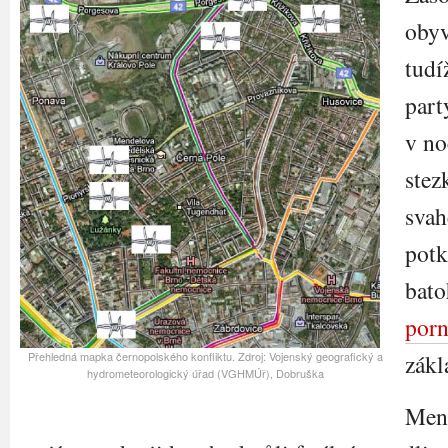
obyv
tudí
par
v no
stez
sva
potk
bato
por
Přehledná mapka černopolského konfliktu. Zdroj: Vojenský geografický a
zákl
hydrometeorologický úřad (VGHMÚř), Dobruška
Mend