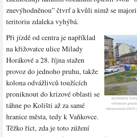
znevýhodněnou” čtvrť a kvůli nimž se major
teritoriu zdaleka vyhýbá.
Při jízdě od centra je například
na křižovatce ulice Milady
Horákové a 28. října stažen
provoz do jednoho pruhu, takže
kolona odvážlivců toužících
proniknout do krizové oblasti se
Symbolický hran
táhne po Kolišti až za samé
vnímaným prosto
odsuzovanou čtvrtí (
hranice města, tedy k Vaňkovce.
Těžko říct, zda je toto zúžení