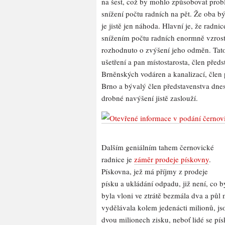
na šest, což by mohlo způsobovat prob
snížení počtu radních na pět. Že oba bý
je jistě jen náhoda. Hlavní je, že radni
snížením počtu radních enormně vzrost
rozhodnuto o zvýšení jeho odměn. Tat
ušetření a pan místostarosta, člen pře
Brněnských vodáren a kanalizací, člen
Brno a bývalý člen představenstva dnes
drobné navýšení jistě zaslouží.
Dalším geniálním tahem černovické
radnice je
záměr prodeje pískovny
.
Pískovna, jež má příjmy z prodeje
písku a ukládání odpadu, již není, co b
byla vloni ve ztrátě bezmála dva a půl 
vydělávala kolem jedenácti milionů, jso
dvou milionech zisku, neboť lidé se písk