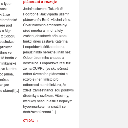
plánovaní a rozvoje
maily – v mnoha z nich se nás
 o týden
lidé ptají, proč chodí bílí do
Jedním slovem: Takurčitě!
další
vězení na 10 let a Romové jen
Podrobně: Jak vypadá územní
krát se
na dva, proč mají Romové vyšší
plánovaní v Brně, všichni víme.
lé brněnské
příspěvky než Češi atakdále…
Útvar hlavního architekta byl
teré pod
Jsme si vědomi, že se v tomto
před mnoha a mnoha lety
y a Mgr.
tématu nemůžeme poměřovat s
zrušen, obsahově příbuznou
é z Odboru
nejoblíbenějším českým
funkci dnes zastává Kateřina
destrukce
politikem, Tomiem Okamurou,
Leopoldová, šéfka odboru,
ptických
který si téma Romů zvolil z ryze
jemuž nikdo neřekne jinak než
ěhne ve
populistických důvodů, a pokud
Odbor územního chaosu a
 18 hodin v
by v české společnosti obdobně
destrukce. Leopoldová razí tezi,
minikánské
rezonovalo například téma
že na OUPRu (ve skutečnosti
p, ve kterém
ženské obřízky, tak by se na
odbor územního plánování a
moc príma,
billboardu vyfotil s [...]
rozvoje) není místo pro
 město
odbornost a architekturu, že
ak, jak
ČTI DÁL →
zdejší zaměstnanci jsou pouhými
plánují [...]
úředníky s razítkem. Všechny,
kteří kdy nesouhlasili s nějakým
hypermarketem a snažili se
dodržovat územní [...]
ČTI DÁL →