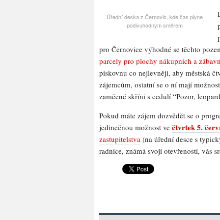
Úřední deska z Černovic, kde čas plyne
podivuhodným směrem
pro Černovice výhodné se těchto pozem
parcely pro plochy nákupních a zábavn
pískovnu co nejlevněji, aby městská čtv
zájemcům, ostatní se o ní mají možnos
zamčené skříni s cedulí “Pozor, leopard
Pokud máte zájem dozvědět se o progre
čtvrtek 5. čer
jedinečnou možnost ve
zastupitelstva
(na úřední desce s typic
radnice, známá svojí otevřeností, vás s