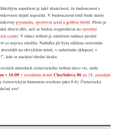
Důležitým aspektem je také skutečnost, že budoucnost s
pískovnou stejně nepočítá. V budoucnosti totiž bude místo
pískovny
pyramida, sportovní areál a golfové hřiště
. Proto je
ků zbavit dřív, než se budou rozprodávat na
stavební
ích center
. V rámci šetření je záměrem radnice prodat
rt co nejvíce ušetřila. Nabídka již byla sdělena seriozním
t dozvědět na obvyklém místě, v radničním sklepení, v
!”, kde se nachází úřední deska.
sivních metodách černovického šetření něco víc, máte
vna v 16:00
Charbulova 86
v sociálním domě
na 18. zasedání
ky černovickým humorem uvedeno jako 6.6). Černovická
rdečně zve!