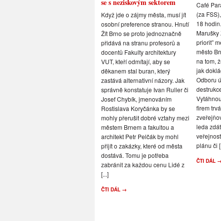
se s neziskovým sektorem
Café Par
(za FSS),
Když jde o zájmy města, musí jít
18 hodin.
osobní preference stranou. Hnutí
Marušky Z
Žít Brno se proto jednoznačně
priorit” 
přidává na stranu profesorů a
město Br
docentů Fakulty architektury
na tom, ž
VUT, kteří odmítají, aby se
jak doklá
děkanem stal buran, který
Odboru 
zastává alternativní názory. Jak
destrukce
správně konstatuje Ivan Ruller či
Vytáhnou
Josef Chybík, jmenováním
firem trv
Rostislava Koryčánka by se
zveřejňo
mohly přerušit dobré vztahy mezi
leda zdá
městem Brnem a fakultou a
veřejnos
architekt Petr Pelčák by mohl
plánu či [.
přijít o zakázky, které od města
dostává. Tomu je potřeba
ČTI DÁL 
zabránit za každou cenu Lidé z
[...]
ČTI DÁL →