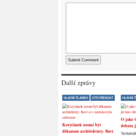
Další zprávy
HLAVNÍ ČLÁNEK
OTEVŘENOST
HLAVNÍ 
O jako 
Koryčánek nesmí být
debata j
děkanem architektury. Baví
Tentokrát