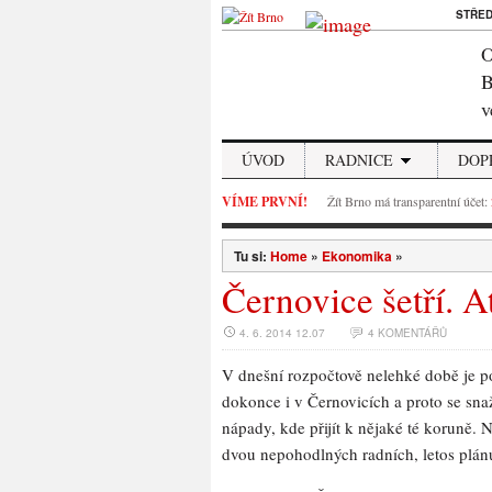
STŘE
O
B
v
ÚVOD
RADNICE
DOP
VÍME PRVNÍ!
Žít Brno má transparentní účet:
Tu si:
Home
»
Ekonomika
»
Černovice šetří. Ať 
4. 6. 2014 12.07
4 KOMENTÁŘŮ
V dnešní rozpočtově nelehké době je pot
dokonce i v Černovicích a proto se sna
nápady, kde přijít k nějaké té koruně. 
dvou nepohodlných radních, letos plán