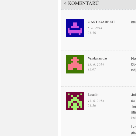
4 KOMENTÁŘŮ
GASTROARBEIT
kru
5. 6. 2014
21.56
Vrndavan das
No
bu
13. 6. 2014
12.07
ně
Letadlo
Ja
da
13. 6. 2014
21.50
Te
st
kal
I 
pře