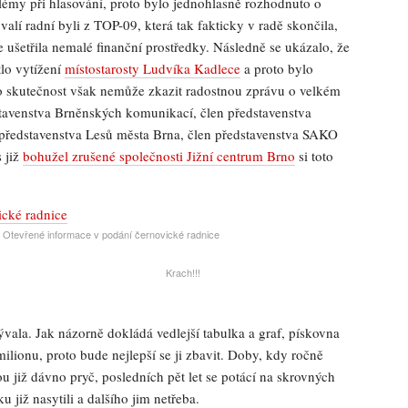
lémy při hlasování, proto bylo jednohlasně rozhodnuto o
valí radní byli z TOP-09, která tak fakticky v radě skončila,
ce ušetřila nemalé finanční prostředky. Následně se ukázalo, že
lo vytížení
místostarosty Ludvíka Kadlece
a proto bylo
o skutečnost však nemůže zkazit radostnou zprávu o velkém
dstavenstva Brněnských komunikací, člen představenstva
 představenstva Lesů města Brna, člen představenstva SAKO
 již
bohužel zrušené společnosti Jižní centrum Brno
si toto
Otevřené informace v podání černovické radnice
Krach!!!
ývala. Jak názorně dokládá vedlejší tabulka a graf, pískovna
milionu, proto bude nejlepší se ji zbavit. Doby, kdy ročně
u již dávno pryč, posledních pět let se potácí na skrovných
u již nasytili a dalšího jim netřeba.