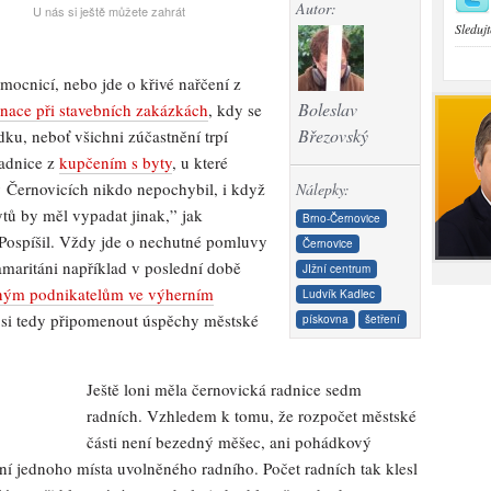
Autor:
U nás si ještě můžete zahrát
Sledujt
emocnicí, nebo jde o křivé nařčení z
Boleslav
nace při stavebních zakázkách
, kdy se
Březovský
ku, neboť všichni zúčastnění trpí
radnice z
kupčením s byty
, u které
v Černovicích nikdo nepochybil, i když
Nálepky:
tů by měl vypadat jinak,” jak
Brno-Černovice
 Pospíšil. Vždy jde o nechutné pomluvy
Černovice
samaritáni například v poslední době
JIžní centrum
ným podnikatelům ve výherním
Ludvík Kadlec
e si tedy připomenout úspěchy městské
pískovna
šetření
Ještě loni měla černovická radnice sedm
radních. Vzhledem k tomu, že rozpočet městské
části není bezedný měšec, ani pohádkový
ní jednoho místa uvolněného radního. Počet radních tak klesl