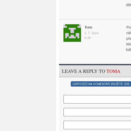
děk
Toma
Pr
ně
3. 7. 2014
9.30
př
kle
bá
LEAVE A REPLY TO
TOMA
ODPOVĚĎ NA KOMENTÁŘ ZRUŠÍTE ZDE.