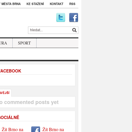
 MĚSTA BRNA
KE STAŽENÍ
KONTAKT
RSS
URA
SPORT
 FACEBOOK
AVĚJŠÍ
o commented posts yet
SOCIÁLNĚ
Žít Brno na
Žít Brno na