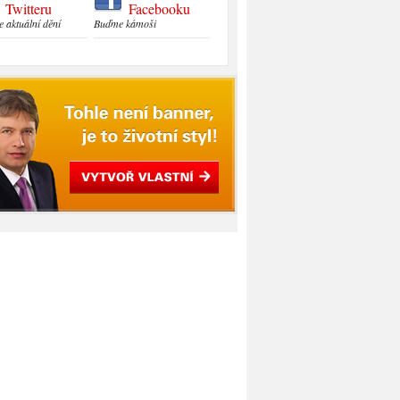
Twitteru
Facebooku
e aktuální dění
Buďme kámoši