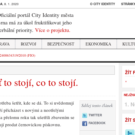
DA
, 8. 1. 2020
O CITY IDENTITY
STRÁNKY
ficiální portál City Identity města
rna má za úkol fruktifikovat jeho
erbální priority.
Více o projektu.
RAVA
ROZVOJ
BEZPEČNOST
EKONOMIKA
KULT
2400634319/2010 (FIO)
ŽÍT
to stojí, co to stojí.
*
NEJŽH
řeba šetřit, kde se dá. To si uvědomují
N
Sdílej tento článek
ží přicházet s novými a neotřelými
TWITTER
Na přelomu roku tak ušetřili zbavením se
ŽÍT 
FACEBOOK
ují prodat černovickou pískovnu.