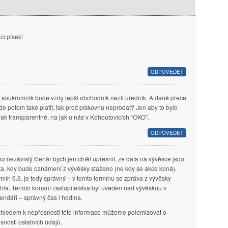
ci písek!
ODPOVĚDĚT
 soukromník bude vždy lepší obchodník nežli úředník. A daně přece
de potom také platit, tak proč pískovnu neprodat? Jen aby to bylo
jak transparentně, na jak u nás v Kohoutovicích “OKO”.
ODPOVĚDĚT
ko nezávislý čtenář bych jen chtěl upřesnit, že data na vývěsce jsou
ta, kdy bude oznámení z vývěsky staženo (ne kdy se akce koná).
rmín 6.6. je tedy správný – v tomto termínu se zpráva z vývěsky
áhla. Termín konání zastupitelstva byl uveden nad vývěskou v
endáři – správný čas i hodina.
vzhledem k nepřesnosti této informace můžeme polemizovat o
snosti ostatních údajů.