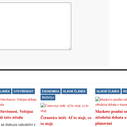
ČLÁNEK
OTEVŘENOST
EKONOMIKA
HLAVNÍ ČLÁNEK
HLAVNÍ ČLÁNEK
RO
ROZVOJ
Otevřenost. Veřejná
Mackovo pozdní o
iž tuto středu
středeční debata 
Černovice šetří. Ať to stojí, co
plánování
to stojí.
 se diskuze uskuteční v