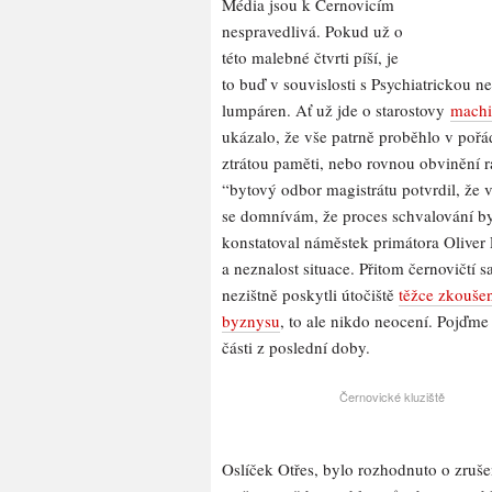
Média jsou k Černovicím
nespravedlivá. Pokud už o
této malebné čtvrti píší, je
to buď v souvislosti s Psychiatrickou n
lumpáren. Ať už jde o starostovy
machi
ukázalo, že vše patrně proběhlo v pořád
ztrátou paměti, nebo rovnou obvinění 
“bytový odbor magistrátu potvrdil, že 
se domnívám, že proces schvalování by
konstatoval náměstek primátora Oliver
a neznalost situace. Přitom černovičtí 
nezištně poskytli útočiště
těžce zkouše
byznysu
, to ale nikdo neocení. Pojďm
části z poslední doby.
Černovické kluziště
Oslíček Otřes, bylo rozhodnuto o zruše