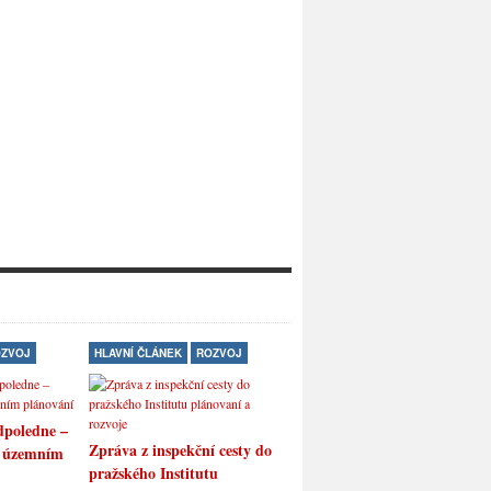
ZVOJ
HLAVNÍ ČLÁNEK
ROZVOJ
BEZPEČNOST
HLAVNÍ ČLÁNEK
dpoledne –
Konečné řešení cigánské
Zpráva z inspekční cesty do
o územním
otázky v Brně!
pražského Institutu
Poslední dobou nám chodí různ