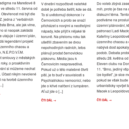
adigma na Marešové 8
Do voleb zbývá zase
V dnešní rozpočtově nelehké
 ve středu 11. června od
míň, proto je čas na 
době je potřeba šetřit, kde se dá.
 Otevřenost má být dle
diskuzní téma. Tento
To si uvědomují dokonce i v
. jedna z “verbálních
podíváme na proslu
Černovicích a proto se snaží
města Brna, ale jak víme,
územní plánování, k
přicházet s novými a neotřelými
no si naopak zakládá
patronací Ladi Mack
nápady, kde přijít k nějaké té
e utajuje i územní plán,
Kateřiny Leopoldov
koruně. Na přelomu roku tak
dá legendární projekt
územního chaosu a 
ušetřili zbavením se dvou
územního chaosu a
nabývá dost apokaly
nepohodlných radních, letos
, N.E.P.O.V.Í.M.
podob. Debata prob
plánují prodat černovickou
t smlouvy z městských
středu 28. května od
pískovnu. Média jsou k
á roky, o proaktivním
Eleven clubu na Do
Černovicím nespravedlivá.
vání si můžeme nechat
11. “Brno, jediný vti
Pokud už o této malebné čtvrti
t. Účast nikým nevolené
lze bydlet”, je sice 
píší, je to buď v souvislosti s
ti na tvorbě územního
pokud se však bude
Psychiatrickou nemocnicí, nebo
..]
urbanisticky vyvíjet t
jde o křivé nařčení z lumpáren.
Macek s Leopoldovou 
Ať už jde o [...]
→
ČTI DÁL →
ČTI DÁL →