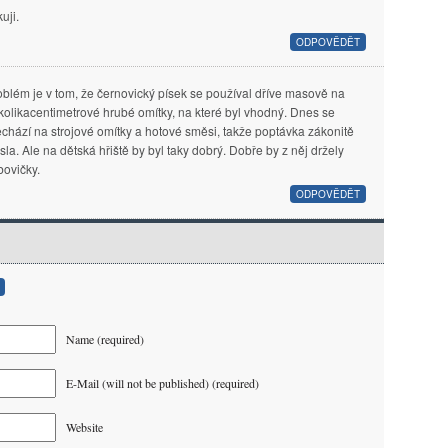
uji.
ODPOVĚDĚT
oblém je v tom, že černovický písek se používal dříve masově na
kolikacentimetrové hrubé omítky, na které byl vhodný. Dnes se
echází na strojové omítky a hotové směsi, takže poptávka zákonitě
sla. Ale na dětská hřiště by byl taky dobrý. Dobře by z něj držely
bovičky.
ODPOVĚDĚT
Name (required)
E-Mail (will not be published) (required)
Website