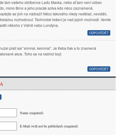
jte tam vašeho oblíbence Laďu Macka, nebo ať tam není vůbec
kdo, mimo Brno a jeho pracák sotva kdo něco zaznamená.
eptejte se jich na nádraží! Něco takového nikdy nedělali, neviděli,
okážou rozhodnout. Technické řešení je nad jejich možnosti. Vemte
 radši někoho z Vídně nebo Londýna.
ODPOVĚDĚT
užel platí asi “einmal, keinmal”. Je třeba tlak a to znamená
akované akce. Toho se na radnici bojí.
ODPOVĚDĚT
KA
Name (required)
E-Mail (will not be published) (required)