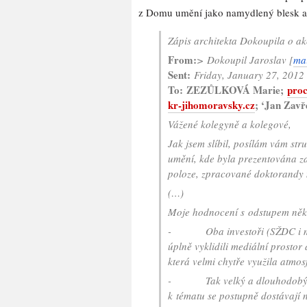
z Domu umění jako namydlený blesk a
Zápis architekta Dokoupila o a
From:
> Dokoupil Jaroslav [
ma
Sent:
Friday, January 27, 2012
To:
ZEZŮLKOVÁ Marie;
pro
kr-jihomoravsky.cz
; ‘Jan Zavř
Vážené kolegyně a kolegové,
Jak jsem slíbil, posílám vám st
umění, kde byla prezentována z
poloze, zpracované doktorandy
(…)
Moje hodnocení s odstupem něko
- Oba investoři (SŽDC i měst
úplně vyklidili mediální prostor
která velmi chytře využila atmo
- Tak velký a dlouhodobý proj
k tématu se postupně dostávají no