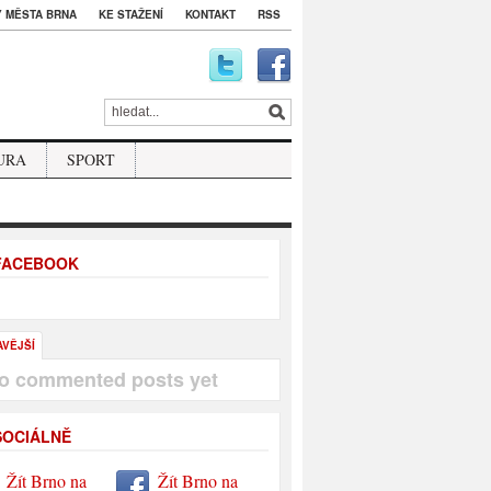
 MĚSTA BRNA
KE STAŽENÍ
KONTAKT
RSS
URA
SPORT
 FACEBOOK
AVĚJŠÍ
o commented posts yet
SOCIÁLNĚ
Žít Brno na
Žít Brno na