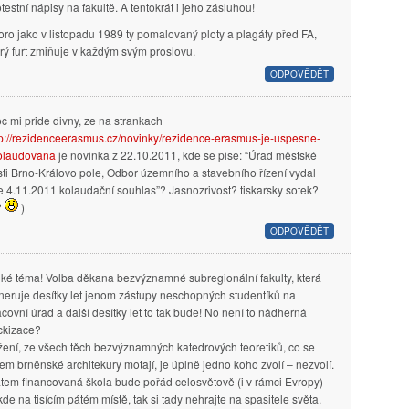
testní nápisy na fakultě. A tentokrát i jeho zásluhou!
oro jako v listopadu 1989 ty pomalovaný ploty a plagáty před FA,
erý furt zmiňuje v každým svým proslovu.
ODPOVĚDĚT
oc mi pride divny, ze na strankach
tp://rezidenceerasmus.cz/novinky/rezidence-erasmus-je-uspesne-
olaudovana
je novinka z 22.10.2011, kde se pise: “Úřad městské
sti Brno-Královo pole, Odbor územního a stavebního řízení vydal
 4.11.2011 kolaudační souhlas”? Jasnozrivost? tiskarsky sotek?
?
)
ODPOVĚDĚT
lké téma! Volba děkana bezvýznamné subregionální fakulty, která
neruje desítky let jenom zástupy neschopných studentíků na
covní úřad a další desítky let to tak bude! No není to nádherná
ckizace?
ení, ze všech těch bezvýznamných katedrových teoretiků, co se
em brněnské architekury motají, je úplně jedno koho zvolí – nezvolí.
tem financovaná škola bude pořád celosvětově (i v rámci Evropy)
de na tisícím pátém místě, tak si tady nehrajte na spasitele světa.