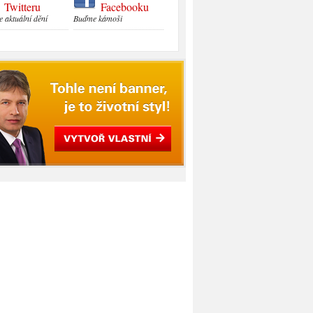
Twitteru
Facebooku
e aktuální dění
Buďme kámoši