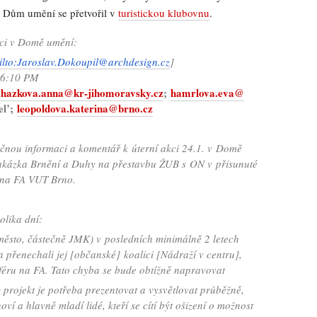
 Dům umění se přetvořil v
turistickou klubovnu
.
kci v Domě umění:
ilto:Jaroslav.Dokoupil@
archdesign.cz
]
 6:10 PM
chazkova.anna@kr-
jihomoravsky.cz
;
hamrlova.eva@
el’;
leopoldova.katerina@
brno.cz
ručnou informaci a komentář k úterní akci 24.1. v Domě
akázka Brnění a Duhy na přestavbu ŽUB s ON v přisunuté
 na FA VUT Brno.
lika dní:
o, částečně JMK) v posledních minimálně 2 letech
 a přenechali jej [občanské] koalici [Nádraží v centru],
sféru na FA. Tato chyba se bude obtížně napravovat
ekt je potřeba prezentovat a vysvětlovat průběžně,
ví a hlavně mladí lidé, kteří se cítí být ošizení o možnost