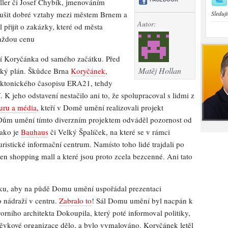
ller či Josef Chybík, jmenováním
rušit dobré vztahy mezi městem Brnem a
Sledujt
Autor:
 přijít o zakázky, které od města
každou cenu
ací Koryčánka od samého začátku. Před
Matěj Hollan
lský plán. Škůdce Brna
Koryčánek
,
itektonického časopisu ERA21, tehdy
 jeho odstavení nestačilo ani to, že spolupracoval s lidmi z
uru a média
, kteří v Domě umění realizovali projekt
Dům umění tímto diverzním projektem odváděl pozornost od
jako je
Bauhaus
či Velký Špalíček, na které se v rámci
ristické informační centrum. Namísto toho lidé trajdali po
en shopping mall a které jsou proto zcela bezcenné. Ani tato
ku, aby na půdě Domu umění uspořádal prezentaci
 nádraží v centru.
Zabralo to
! Sál Domu umění byl nacpán k
orního architekta Dokoupila, který poté informoval politiky,
pěvkové organizace dělo, a bylo vymalováno. Koryčánek letěl