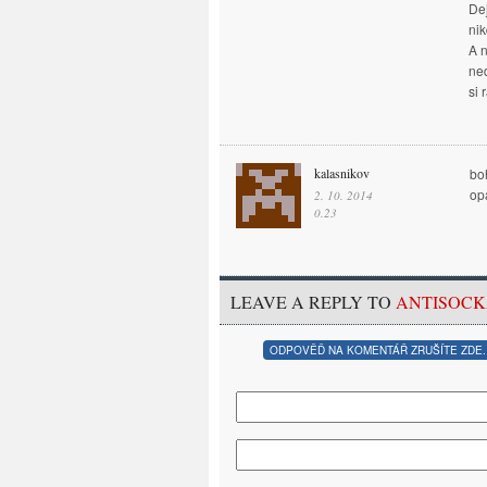
De
ni
A n
ned
si
kalasnikov
boh
op
2. 10. 2014
0.23
LEAVE A REPLY TO
ANTISOC
ODPOVĚĎ NA KOMENTÁŘ ZRUŠÍTE ZDE.