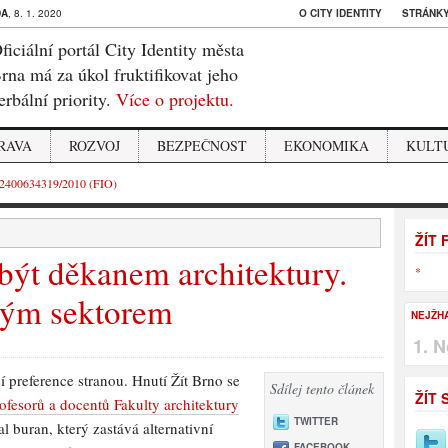
DA
, 8. 1. 2020
O CITY IDENTITY
STRÁNKY
ficiální portál City Identity města
rna má za úkol fruktifikovat jeho
erbální priority.
Více o projektu.
RAVA
ROZVOJ
BEZPEČNOST
EKONOMIKA
KULT
2400634319/2010 (FIO)
ŽÍT
ýt děkanem architektury.
*
vým sektorem
NEJŽH
N
í preference stranou. Hnutí Žít Brno se
Sdílej tento článek
ŽÍT 
ofesorů a docentů Fakulty architektury
TWITTER
al buran, který zastává alternativní
FACEBOOK