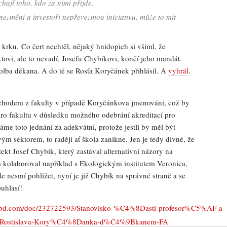
chají toho, kdo za nimi přijde.
ní a investoři nepřevezmou iniciativu, může to mít
krku. Co čert nechtěl, nějaký hnidopich si všiml, že
ktovi, ale to nevadí, Josefu Chybíkovi, končí jeho mandát.
olba děkana. A do té se Rosťa Koryčánek přihlásil. A
vyhrál
.
dchodem z fakulty v případě Koryčánkova jmenování, což by
ro fakultu v důsledku možného odebrání akreditací pro
me toto jednání za adekvátní, protože jestli by měl být
m sektorem, to raději ať škola zanikne. Jen je tedy divné, že
kt Josef Chybík, který zastával alternativní názory na
 a kolaboroval například s Ekologickým institutem Veronica,
le nesmí pohlížet, nyní je již Chybík na správné straně a se
uhlasí!