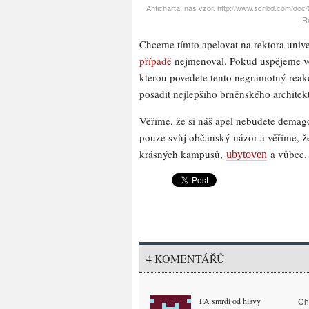
Anticharta, nás vzor. http://www.scribd.com
R
Chceme tímto apelovat na rektora univ
případě
nejmenoval. Pokud uspějeme ve
kterou povedete tento negramotný reak
posadit nejlepšího brněnského architek
Věříme, že si náš apel nebudete demago
pouze svůj občanský názor a věříme, 
krásných kampusů,
a vůbec.
ubytoven
4 KOMENTÁŘŮ
FA smrdí od hlavy
Chy