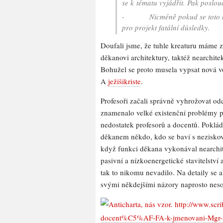
se k tématu vyjádřit. Pak poslou
- Nicméně pokud se toto nezmě
pro projekt fatální důsledky.
Doufali jsme, že tuhle kreaturu máme z 
děkanovi architektury, taktéž nearchite
Bohužel se proto musela vypsat nová v
A
ježišikriste
.
Profesoři začali správně vyhrožovat o
znamenalo velké existenční problémy p
nedostatek profesorů a docentů. Pokládá
děkanem někdo, kdo se baví s neziskový
když funkci děkana vykonával nearchite
pasivní a nízkoenergetické stavitelství
tak to nikomu nevadilo. Na detaily se a
svými někdejšími názory naprosto neso