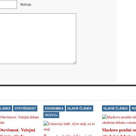
Website
ČLÁNEK
OTEVŘENOST
EKONOMIKA
HLAVNÍ ČLÁNEK
HLAVNÍ ČLÁNEK
RO
ROZVOJ
Otevřenost. Veřejná
Mackovo pozdní o