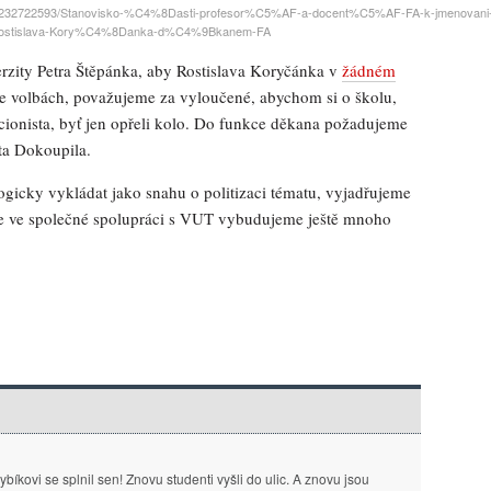
/doc/232722593/Stanovisko-%C4%8Dasti-profesor%C5%AF-a-docent%C5%AF-FA-k-jmenovani
ostislava-Kory%C4%8Danka-d%C4%9Bkanem-FA
erzity Petra Štěpánka, aby Rostislava Koryčánka v
žádném
 volbách, považujeme za vyloučené, abychom si o školu,
cionista, byť jen opřeli kolo. Do funkce děkana požadujeme
ta Dokoupila.
gicky vykládat jako snahu o politizaci tématu, vyjadřujeme
že ve společné spolupráci s VUT vybudujeme ještě mnoho
bíkovi se splnil sen! Znovu studenti vyšli do ulic. A znovu jsou