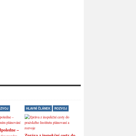
ZVOJ
HLAVNÍ ČLÁNEK
ROZVOJ
BEZPEČNOST
HLAVNÍ ČLÁNEK
dpoledne –
Konečné řešení cigánské
Zpráva z inspekční cesty do