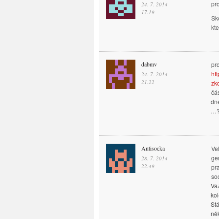
pro
24. 7. 2014
17.19
Sk
kt
dabmv
pr
ht
24. 7. 2014
21.22
zk
čá
dne
…
Antisocka
Ve
ge
28. 7. 2014
22.49
pra
so
Váž
kol
Stá
něk