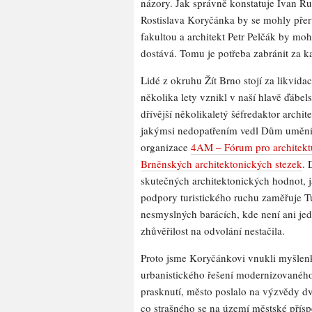
názory. Jak správně konstatuje Ivan Ru
Rostislava Koryčánka by se mohly pře
fakultou a architekt Petr Pelčák by mohl
dostává. Tomu je potřeba zabránit za 
Lidé z okruhu Žít Brno stojí za likvid
několika lety vznikl v naší hlavě ďábe
dřívější několikaletý šéfredaktor arch
jakýmsi nedopatřením vedl Dům umění. K
organizace
4AM – Fórum pro architekt
Brněnských architektonických stezek
. 
skutečných architektonických hodnot, 
podpory turistického ruchu zaměřuje Tu
nesmyslných barácích, kde není ani jed
zhůvěřilost na odvolání nestačila.
Proto jsme Koryčánkovi vnukli myšlen
urbanistického řešení modernizovaného
prasknutí, město poslalo na výzvědy dv
co strašného se na území městské přís