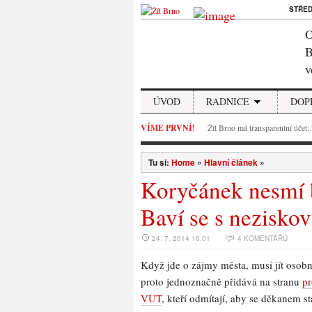
STŘE
O
B
v
ÚVOD
RADNICE
DOP
VÍME PRVNÍ!
Žít Brno má transparentní účet:
Tu si:
Home
»
Hlavní článek
»
Koryčánek nesmí b
Baví se s nezisko
24. 7. 2014 16.01
4 KOMENTÁŘŮ
Když jde o zájmy města, musí jít osobn
proto jednoznačně přidává na stranu
pr
VUT
, kteří odmítají, aby se děkanem st