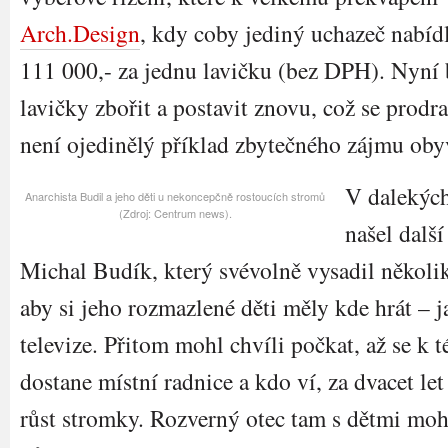
Arch.Design
, kdy coby jediný uchazeč nabí
111 000,- za jednu lavičku (bez DPH). Nyní
lavičky zbořit a postavit znovu, což se prodra
není ojedinělý příklad zbytečného zájmu obyva
V dalekých
Anarchista Budil a jeho děti u nekoncepčně rostoucích stromů
(Zdroj: Centrum news).
našel dalš
Michal Budík, který svévolně vysadil někol
aby si jeho rozmazlené děti měly kde hrát – j
televize. Přitom mohl chvíli počkat, až se k té
dostane místní radnice a kdo ví, za dvacet le
růst stromky. Rozverný otec tam s dětmi moh