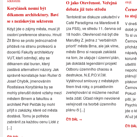
O jako Otevřenost. Veřejná
Koryčánek nesmí být
debata již tuto středu
Černov
děkanem architektury. Baví
to stoj
Tentokrát se diskuze uskuteční v
se s neziskovým sektorem
Café Paradigma na Marešové 8
V dneš
(za FSS), ve středu 11. června od
Když jde o zájmy města, musí jít
době je
18 hodin. Otevřenost má být dle
osobní preference stranou. Hnutí
To si u
Marušky Z. jedna z “verbálních
Žít Brno se proto jednoznačně
Černovi
priorit” města Brna, ale jak víme,
přidává na stranu profesorů a
přicház
město Brno si naopak zakládá
docentů Fakulty architektury
nápady,
na tom, že utajuje i územní plán,
VUT, kteří odmítají, aby se
koruně
jak dokládá legendární projekt
děkanem stal buran, který
ušetřil
Odboru územního chaosu a
zastává alternativní názory. Jak
nepoho
destrukce, N.E.P.O.V.Í.M.
správně konstatuje Ivan Ruller či
plánují
Vytáhnout smlouvy z městských
Josef Chybík, jmenováním
pískov
firem trvá roky, o proaktivním
Rostislava Koryčánka by se
Černov
zveřejňování si můžeme nechat
mohly přerušit dobré vztahy mezi
Pokud u
leda zdát. Účast nikým nevolené
městem Brnem a fakultou a
píší, je
veřejnosti na tvorbě územního
architekt Petr Pelčák by mohl
Psychi
plánu či [...]
přijít o zakázky, které od města
jde o k
dostává. Tomu je potřeba
Ať už jd
ČTI DÁL →
zabránit za každou cenu Lidé z
ČTI DÁ
[...]
ČTI DÁL →