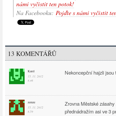
námi vyčistit ten potok!
Na Facebooku:
Pojďte s námi vyčistit te
13 KOMENTÁŘŮ
Karel
Nekoncepční hajzli jsou 
15. 11. 2012
8.46
zemze
Zrovna Městské zásahy 
15. 11. 2012
přednádražím asi ve 3 pr
8.59