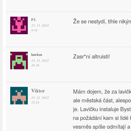
P.J.
Že se nestydí, tihle ni
15. 11. 2012
9.34
hawkzn
Zasr*ní altruisti!
15. 11. 2012
10.38
Viktor
Mám dojem, že za lavič
15. 11. 2012
ale městská část, alespoň
12.24
je. Lavičku instaluje By
na požádání kam si lidé ř
vesměs spíše odmítají a t