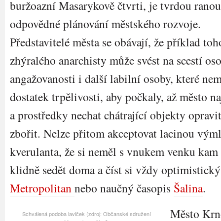
buržoazní Masarykově čtvrti, je tvrdou ranou
odpovědné plánování městského rozvoje.
Představitelé města se obávají, že příklad toh
zhýralého anarchisty může svést na scestí os
angažovanosti i další labilní osoby, které nem
dostatek trpělivosti, aby počkaly, až město na
a prostředky nechat chátrající objekty opravi
zbořit. Nelze přitom akceptovat lacinou vým
kverulanta, že si neměl s vnukem venku kam
klidně sedět doma a číst si vždy optimistic
Metropolitan
nebo naučný časopis
Šalina
.
Město Krn
Schválená podoba laviček (zdroj: Občanské sdružení