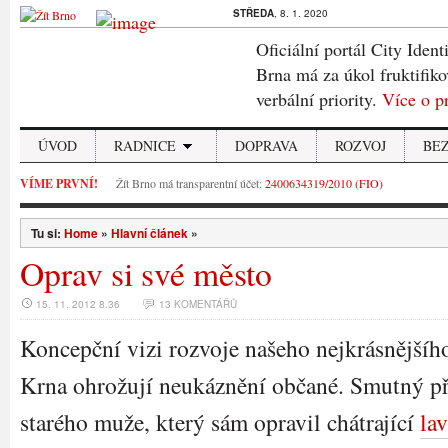
STŘEDA
, 8. 1. 2020
Oficiální portál City Ident
Brna má za úkol fruktifiko
verbální priority.
Více o p
ÚVOD
RADNICE
DOPRAVA
ROZVOJ
BE
VÍME PRVNÍ!
Žít Brno má transparentní účet:
2400634319/2010 (FIO)
Tu si:
Home
»
Hlavní článek
»
Oprav si své město
15. 11. 2012 8.36
13 KOMENTÁŘŮ
Koncepční vizi rozvoje našeho nejkrásnějšíh
Krna ohrožují neukáznění občané. Smutný p
starého muže, který sám opravil chátrající
la