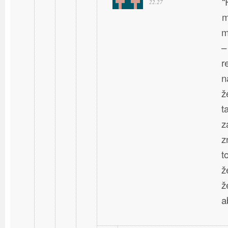
“
22.27
m
m
–
r
n
ž
t
z
z
t
ž
ž
a