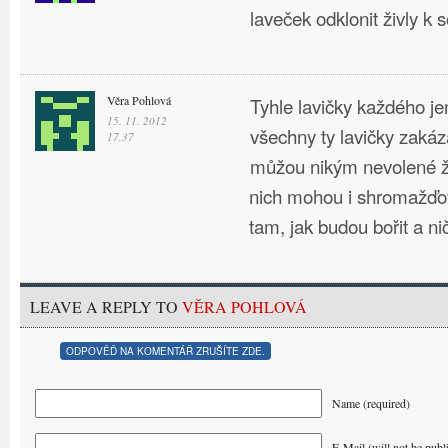
laveček odklonit živly 
Věra Pohlová
Tyhle lavičky každého je
15. 11. 2012
všechny ty lavičky zakáz
17.37
můžou nikým nevolené živ
nich mohou i shromažďo
tam, jak budou bořit a niči
LEAVE A REPLY TO
VĚRA POHLOVÁ
ODPOVĚĎ NA KOMENTÁŘ ZRUŠÍTE ZDE.
Name (required)
E-Mail (will not be publ