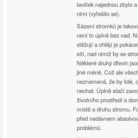
laviček najednou zbylo 
nimi (vyřešilo se).
Sázení stromků je taková 
není to úplně bez vad. Na
stěžují a chtějí je poká
sítí, nad nimiž by se st
Některé druhý dřevin js
jiné méně. Což ale vše
neznamená, že by lidé, c
nechat. Úplně stačí zavo
životního prostředí a d
místě a druhu stromu. F
před nedávnem absolvov
problémů.