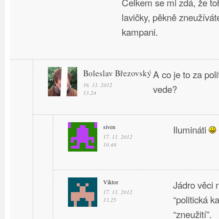
Celkem se mi zdá, že toh
lavičky, pěkně zneužíváte
kampani.
Boleslav Březovský
A co je to za pol
16. 11. 2012
vede?
13.24
siven
Ilumináti
17. 11. 2012
10.48
Viktor
Jádro věci 
17. 11. 2012
“politická 
13.25
“zneužití”.