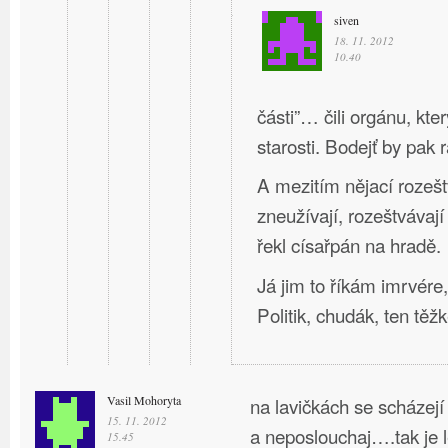
siven
18. 11. 2012
10.40
části”… čili orgánu, kte
starosti. Bodejť by pak 
A mezitím nějací rozešt
zneužívají, rozeštvávají
řekl císařpán na hradě.
Já jim to říkám imrvére
Politik, chudák, ten těž
Vasil Mohoryta
na lavičkách se scházejí 
15. 11. 2012
a neposlouchaj….tak je 
15.45