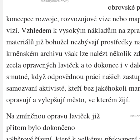
Masarykova čtvrť)
obrovské p
koncepce rozvoje, rozvozojové vize nebo ma
vizí. Vzhledem k vysokým nákladům na zpra
materiálů již bohužel nezbývají prostředky na
krněnském archivu však lze nalézt několik zd
zcela opravených laviček a to dokonce i v dal
smutné, když odpovědnou práci našich zastupi
samozvaní aktivisté, kteří bez jakéhokoli ma
opravují a vylepšují město, ve kterém žijí.
Na zmíněnou opravu laviček již
Nekon
přitom bylo dokončeno
výběrové řízení, které k velkému překvapení 