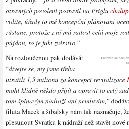
otravných povolení postavil na Priglu
chalup
vidíte, úřady to mé koncepční plánovaní oce
zůstane, protože z ní má radost celá moje rod
půjdou, to je fakt zvěrstvo.
”
Na rozloučenou pak dodává:
I Ponávka se dočkala
re
“
dívejte se, my jsme třeba
utratili 1,5 milionu za koncepci revitalizace
mohl klidně někdo přijít a opravit to celý za
tom špinavým nádraží ani nemluvím,
” dodáv
filuta Macek a šibalsky nám tak naznačuje, že
přesunout Svratku k nádraží než stavět nové n