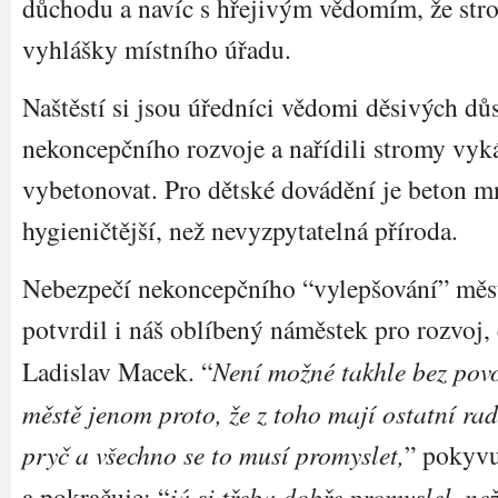
důchodu a navíc s hřejivým vědomím, že stro
vyhlášky místního úřadu.
Naštěstí si jsou úředníci vědomi děsivých dů
nekoncepčního rozvoje a nařídili stromy vyk
vybetonovat. Pro dětské dovádění je beton 
hygieničtější, než nevyzpytatelná příroda.
Nebezpečí nekoncepčního “vylepšování” měs
potvrdil i náš oblíbený náměstek pro rozvoj, 
Ladislav Macek. “
Není možné takhle bez povo
městě jenom proto, že z toho mají ostatní ra
pryč a všechno se to musí promyslet,
” pokyvu
a pokračuje: “
já si třeba dobře promyslel, ne