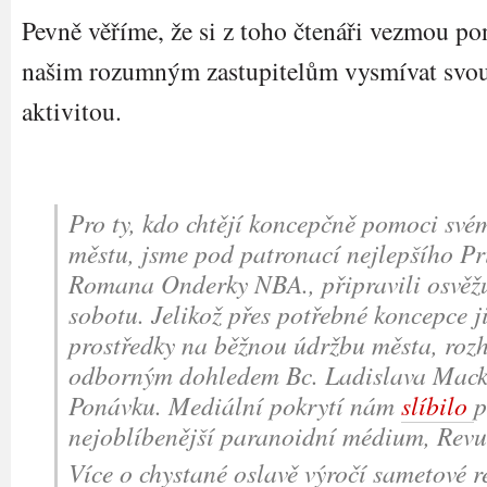
Pevně věříme, že si z toho čtenáři vezmou p
našim rozumným zastupitelům vysmívat svo
aktivitou.
Pro ty, kdo chtějí koncepčně pomoci své
městu, jsme pod patronací nejlepšího Pr
Romana Onderky NBA., připravili osvěžu
sobotu. Jelikož přes potřebné koncepce j
prostředky na běžnou údržbu města, rozh
odborným dohledem Bc. Ladislava Macka 
Ponávku. Mediální pokrytí nám
slíbilo
p
nejoblíbenější paranoidní médium, Rev
Více o chystané oslavě výročí sametové 