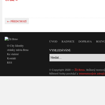
← PŘEDCHOZÍ
ÚVOD
RADNICE
DOPRAVA
ROZVO
O City Identity
stránky města Brna
VYHLEDÁVÁNÍ:
Ke stažení
Kontakt
RSS
© Copyright 2020 —
Žít Brno
. Veškerý textov
Některé fotky pochází z
internetových zdrojů