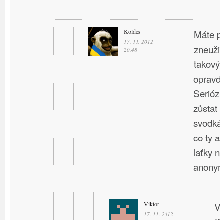
Koldes
Máte 
17. 11. 2012
zneuži
20.48
takový
opravd
Serióz
zůstat
svodká
co ty 
laťky n
anony
Viktor
V
17. 11. 2012