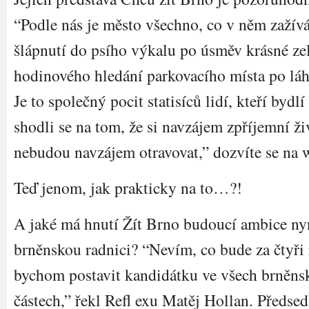
“Podle nás je město všechno, co v něm zaží
šlápnutí do psího výkalu po úsměv krásné ze
hodinového hledání parkovacího místa po láh
Je to společný pocit statisíců lidí, kteří bydl
shodli se na tom, že si navzájem zpříjemní ž
nebudou navzájem otravovat,” dozvíte se na 
Teď jenom, jak prakticky na to…?!
A jaké má hnutí Žít Brno budoucí ambice nyn
brněnskou radnici? “Nevím, co bude za čtyři 
bychom postavit kandidátku ve všech brněn
částech,” řekl Refl exu Matěj Hollan. Předs