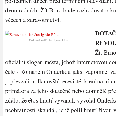
posledních dnech před termínem odevzdání. 
dvou radních. Žít Brno bude rozhodovat o kul
věcech a zdravotnictví.
DOTAČ
Žertovná koláž Jan Ignác Říha
REVOL
Žít Brn
oficiální slogan města, jehož internetovou d
čele s Romanem Onderkou jaksi zapomněl zar
ji převzali hollanovští recesisté, kteří na ní 
primátora za jeho skutečné nebo domnělé pře
zdálo, že étos hnutí vyvanul, vyvolal Onder
neobratností skandál, jenž polil hnutí živou 