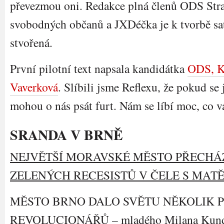
převezmou oni. Redakce plná členů ODS Str
svobodných občanů a JXDéčka je k tvorbě sat
stvořená.
První pilotní text napsala kandidátka
ODS, K
Vaverková
. Slíbili jsme Reflexu, že pokud se j
mohou o nás psát furt. Nám se líbí moc, co 
SRANDA V BRNĚ
NEJVĚTŠÍ MORAVSKÉ MĚSTO PŘECHÁ
ZELENÝCH RECESISTŮ V ČELE S MAT
MĚSTO BRNO DALO SVĚTU NĚKOLIK 
REVOLUCIONÁŘŮ – mladého Milana Kunder