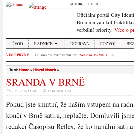
STŘEDA
, 8. 1. 2020
Oficiální portál City Ident
Brna má za úkol fruktifiko
verbální priority.
Více o p
ÚVOD
RADNICE
DOPRAVA
ROZVOJ
BE
VÍME PRVNÍ!
Žít Brno má transparentní účet:
2400634319/2010 (FIO)
Tu si:
Home
»
Hlavní článek
»
SRANDA V BRNĚ
2. 11. 2014 11.53
11 KOMENTÁŘŮ
Pokud jste smutní, že naším vstupem na radn
končí v Brně satira, neplačte. Domluvili jsme
redakcí Časopisu Reflex, že komunální satiru