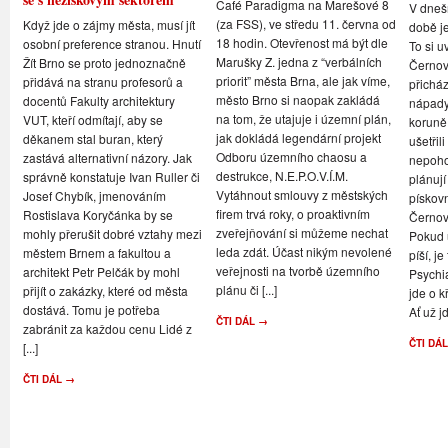
Café Paradigma na Marešové 8
V dneš
(za FSS), ve středu 11. června od
Když jde o zájmy města, musí jít
době je
18 hodin. Otevřenost má být dle
osobní preference stranou. Hnutí
To si u
Marušky Z. jedna z “verbálních
Žít Brno se proto jednoznačně
Černovi
priorit” města Brna, ale jak víme,
přidává na stranu profesorů a
přicház
město Brno si naopak zakládá
docentů Fakulty architektury
nápady,
na tom, že utajuje i územní plán,
VUT, kteří odmítají, aby se
koruně
jak dokládá legendární projekt
děkanem stal buran, který
ušetřil
Odboru územního chaosu a
zastává alternativní názory. Jak
nepoho
destrukce, N.E.P.O.V.Í.M.
správně konstatuje Ivan Ruller či
plánují
Vytáhnout smlouvy z městských
Josef Chybík, jmenováním
pískov
firem trvá roky, o proaktivním
Rostislava Koryčánka by se
Černov
zveřejňování si můžeme nechat
mohly přerušit dobré vztahy mezi
Pokud u
leda zdát. Účast nikým nevolené
městem Brnem a fakultou a
píší, je
veřejnosti na tvorbě územního
architekt Petr Pelčák by mohl
Psychi
plánu či [...]
přijít o zakázky, které od města
jde o k
dostává. Tomu je potřeba
Ať už jd
ČTI DÁL →
zabránit za každou cenu Lidé z
ČTI DÁ
[...]
ČTI DÁL →