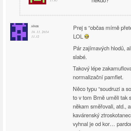
17.45
siven
Prej s “občas mírně pře
18. 11. 2014
LOL
11.32
Pár zajímavých hlodů, al
slabé.
Takový lépe zakamuflo
normalizační pamflet.
Něco typu “soudruzi a
to v tom Brně uměli tak s
někam směřovali, atd., a
kavárenský ztroskotanec
vyhnal je od kor… pardon