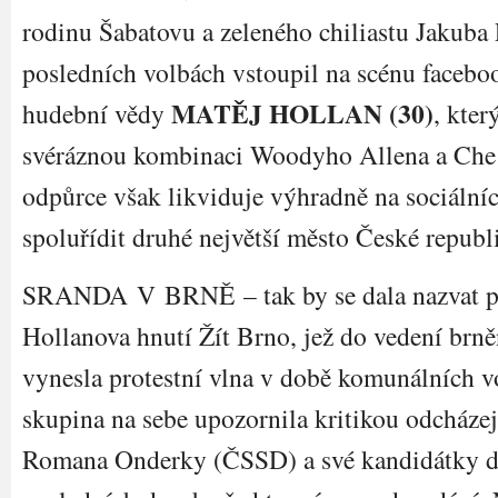
rodinu Šabatovu a zeleného chiliastu Jakuba
posledních volbách vstoupil na scénu facebo
MATĚJ HOLLAN (30)
hudební vědy
, kter
svéráznou kombinaci Woodyho Allena a Che
odpůrce však likviduje výhradně na sociálníc
spoluřídit druhé největší město České republ
SRANDA V BRNĚ – tak by se dala nazvat pol
Hollanova hnutí Žít Brno, jež do vedení brn
vynesla protestní vlna v době komunálních vo
skupina na sebe upozornila kritikou odcháze
Romana Onderky (ČSSD) a své kandidátky d