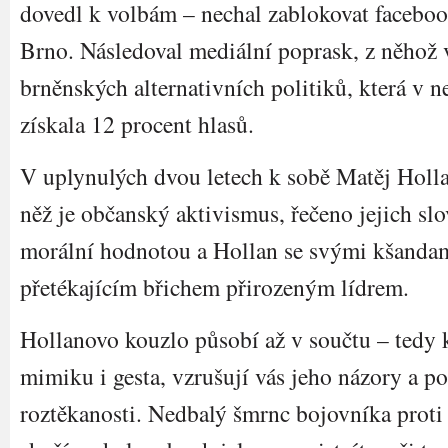
dovedl k volbám – nechal zablokovat faceboo
Brno. Následoval mediální poprask, z něhož 
brněnských alternativních politiků, která v 
získala 12 procent hlasů.
V uplynulých dvou letech k sobě Matěj Hollan
něž je občanský aktivismus, řečeno jejich sl
morální hodnotou a Hollan se svými kšandam
přetékajícím břichem přirozeným lídrem.
Hollanovo kouzlo působí až v součtu – tedy 
mimiku i gesta, vzrušují vás jeho názory a p
roztěkanosti. Nedbalý šmrnc bojovníka proti 