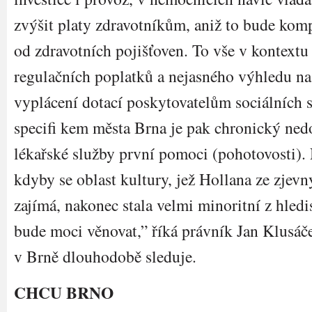
zvýšit platy zdravotníkům, aniž to bude ko
od zdravotních pojišťoven. To vše v kontext
regulačních poplatků a nejasného výhledu n
vyplácení dotací poskytovatelům sociálních
specifi kem města Brna je pak chronický nedo
lékařské služby první pomoci (pohotovosti). 
kdyby se oblast kultury, jež Hollana ze zjev
zajímá, nakonec stala velmi minoritní z hledis
bude moci věnovat,” říká právník Jan Klusáče
v Brně dlouhodobě sleduje.
CHCU BRNO