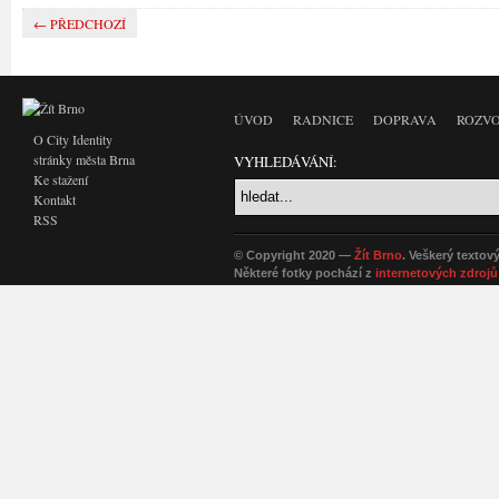
← PŘEDCHOZÍ
ÚVOD
RADNICE
DOPRAVA
ROZVO
O City Identity
stránky města Brna
VYHLEDÁVÁNÍ:
Ke stažení
Kontakt
RSS
© Copyright 2020 —
Žít Brno
. Veškerý textov
Některé fotky pochází z
internetových zdrojů