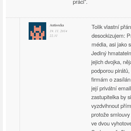
práci”.
Antisocka
Tolik vlastní přán
19. 11. 2014
desockizujem: Pr
22.31
média, asi jako 
Jediný hmatateln
jejich dvojka, n
podporou pirátů,
firmám o zasílá
její privátní emai
zastupitelka by s
vyzdvihnout přím
protože smlouvy s
ve dvou vyhotove