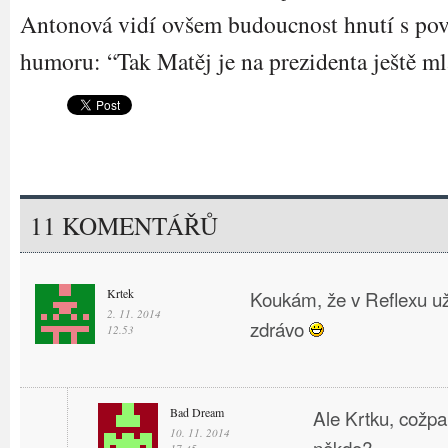
Antonová vidí ovšem budoucnost hnutí s po
humoru: “Tak Matěj je na prezidenta ještě ml
11 KOMENTÁŘŮ
Krtek
Koukám, že v Reflexu už 
2. 11. 2014
zdrávo
12.53
Bad Dream
Ale Krtku, cožpa
10. 11. 2014
někdo?