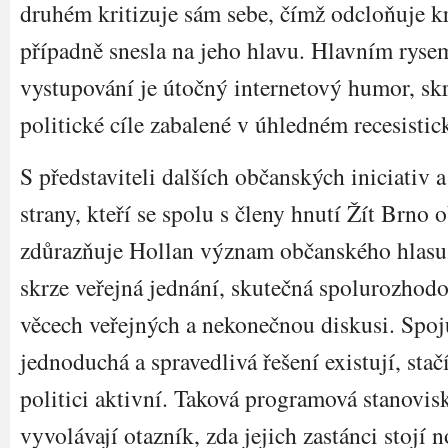
druhém kritizuje sám sebe, čímž odcloňuje kri
případně snesla na jeho hlavu. Hlavním ryse
vystupování je útočný internetový humor, skr
politické cíle zabalené v úhledném recesisti
S představiteli dalších občanských iniciativ a
strany, kteří se spolu s členy hnutí Žít Brno 
zdůrazňuje Hollan význam občanského hlasu.
skrze veřejná jednání, skutečná spolurozhod
věcech veřejných a nekonečnou diskusi. Spojuj
jednoduchá a spravedlivá řešení existují, stač
politici aktivní. Taková programová stanovis
vyvolávají otazník, zda jejich zastánci stojí