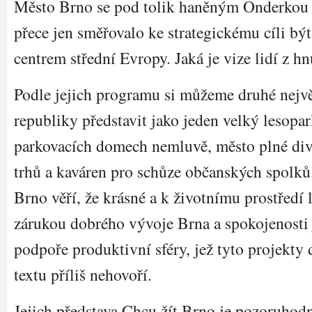
Město Brno se pod tolik haněným Onderkou 
přece jen směřovalo ke strategickému cíli b
centrem střední Evropy. Jaká je vize lidí z h
Podle jejich programu si můžeme druhé nejv
republiky představit jako jeden velký lesopar
parkovacích domech nemluvě, město plné diva
trhů a kaváren pro schůze občanských spolků.
Brno věří, že krásné a k životnímu prostředí 
zárukou dobrého vývoje Brna a spokojenosti 
podpoře produktivní sféry, jež tyto projekty 
textu příliš nehovoří.
Jejich představa Chcu žít Brno je pozoruho