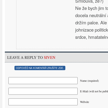
Smlouva, že?)
Ne že bych jim t
docela neutráln
držím palce. Ale
johnizace politi
srdce, hmatateln
LEAVE A REPLY TO
SIVEN
ODPOVĚĎ NA KOMENTÁŘ ZRUŠÍTE ZDE.
Name (required)
E-Mail (will not be publ
Website