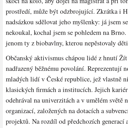
skočí na kolo, aby dojel na magistrát a při t
prostředí, může být odzbrojující. Zkrátka i 
nadsázkou sdělovat jeho myšlenky: já jsem s
nekoukal, kochal jsem se pohledem na Brno.
jenom ty z biobavlny, kterou nepěstovaly děti
Občanský aktivismus chápou lidé z hnutí Ží
nadřazený běžnému povolání. Reprezentují n
mladých lidí v České republice, jež vlastně 
klasických firmách a institucích. Jejich kariér
odehrával na univerzitách a v umělém světě 
organizací, založených na dotacích a subvenc
projektů. Na rozdíl od předchozích generací 