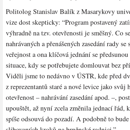
Politolog Stanislav Balík z Masarykovy unive
vize dost skepticky: “Program postavený zat
výhradně na tzv. otevřenosti je směšný. Co se
nahrávaných a přenášených zasedání rady se 
veřejnost a ona klíčová jednání se předsunou 
situace, kdy se potřebujete domlouvat bez př
Viděli jsme to nedávno v ÚSTR, kde před dv
z reprezentantů staré a nové levice jako svůj 
otevřenost – nahrávání zasedání apod. –, pos
upouštět, až nyní zcela změnila jednací řád, 
spíše odsouvá do pozadí. A podobně to bude 
slibovaných kroků na brněnské radnici.”