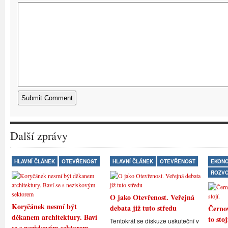
Další zprávy
HLAVNÍ ČLÁNEK
OTEVŘENOST
HLAVNÍ ČLÁNEK
OTEVŘENOST
EKONO
ROZV
O jako Otevřenost. Veřejná
Koryčánek nesmí být
debata již tuto středu
Černov
děkanem architektury. Baví
to stoj
Tentokrát se diskuze uskuteční v
se s neziskovým sektorem