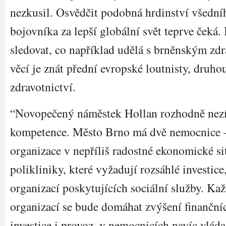
nezkusil. Osvědčit podobná hrdinství všední
bojovníka za lepší globální svět teprve čeká.
sledovat, co například udělá s brněnským zd
věcí je znát přední evropské loutnisty, druhou
zdravotnictví.
“Novopečený náměstek Hollan rozhodně nezí
kompetence. Město Brno má dvě nemocnice –
organizace v nepříliš radostné ekonomické si
polikliniky, které vyžadují rozsáhlé investic
organizací poskytujících sociální služby. Kaž
organizací se bude domáhat zvýšení finanční
investice i provoz, v nemocnicích navíc vlád