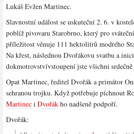
Lukáš Evžen Martinec.
Slavnostní událost se uskuteční 2. 6. v kostel
poblíž pivovaru Starobrno, který pro svátečn
příležitost věnuje 111 hektolitrů modrého S
Na křest, následnou Dvořákovu svatbu a inici
dokmotrovstvívstoupení jste všichni srdečně 
Opat Martinec, ředitel Dvořák a primátor Onde
sehranou trojku. Když potřebuje píchnout 
Martinec
i
Dvořák
ho nadšeně podpoří.
Dvořák: