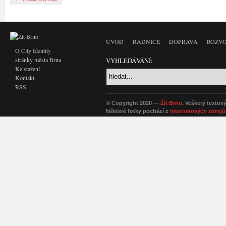
ÚVOD
RADNICE
DOPRAVA
ROZVO
O City Identity
stránky města Brna
VYHLEDÁVÁNÍ:
Ke stažení
Kontakt
RSS
© Copyright 2020 —
Žít Brno
. Veškerý textov
Některé fotky pochází z
internetových zdrojů