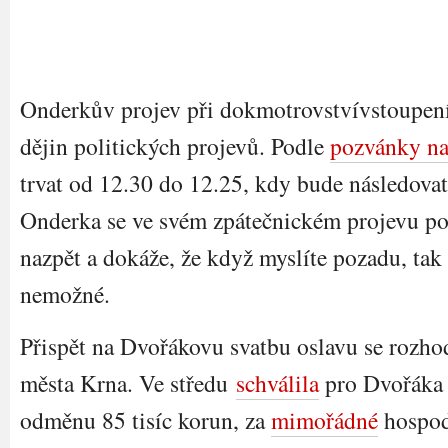
Onderkův projev při dokmotrovstvívstoupen
dějin politických projevů. Podle
pozvánky na
trvat od 12.30 do 12.25, kdy bude následovat
Onderka se ve svém zpátečnickém projevu po
nazpět a dokáže, že když myslíte pozadu, ta
nemožné.
Přispět na Dvořákovu svatbu oslavu se rozhod
města Krna. Ve středu
schválila
pro Dvořáka
odměnu 85 tisíc korun, za
mimořádné
hospod