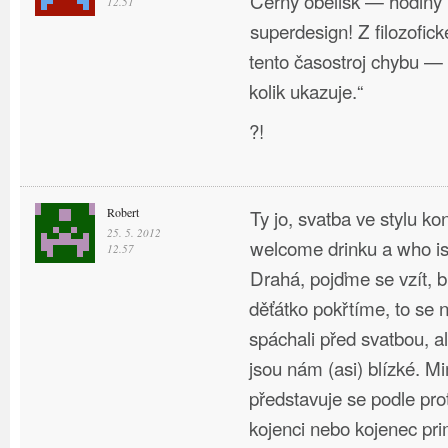
Černý obelisk — hodiny
12.51
superdesign! Z filozofic
tento časostroj chybu — p
kolik ukazuje.“
?!
Robert
Ty jo, svatba ve stylu ko
25. 5. 2012
welcome drinku a who is
12.57
Drahá, pojďme se vzít, b
děťátko pokřtíme, to se 
spáchali před svatbou, a
jsou nám (asi) blízké. 
představuje se podle pro
kojenci nebo kojenec pri