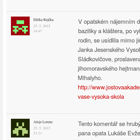
Eliška Rejčka
V opatském nájemním d
25. 5. 2012
baziliky a kláštera, po 
14.47
rodin, se usídlila mimo j
Janka Jesenského Vysok
Sládkovičove, proslavená
jihomoravského hejtman
Mihalyho.
http://www.jostovaakade
vase-vysoka-skola
Alojz Lorenc
Tento komentář se hrub
25. 5. 2012
pana opata Lukáše Evže
15.13