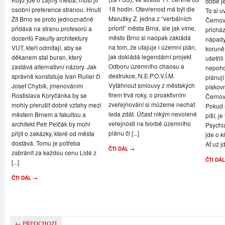
době je
18 hodin. Otevřenost má být dle
osobní preference stranou. Hnutí
To si u
Marušky Z. jedna z “verbálních
Žít Brno se proto jednoznačně
Černovi
priorit” města Brna, ale jak víme,
přidává na stranu profesorů a
přicház
město Brno si naopak zakládá
docentů Fakulty architektury
nápady,
na tom, že utajuje i územní plán,
VUT, kteří odmítají, aby se
koruně
jak dokládá legendární projekt
děkanem stal buran, který
ušetřil
Odboru územního chaosu a
zastává alternativní názory. Jak
nepoho
destrukce, N.E.P.O.V.Í.M.
správně konstatuje Ivan Ruller či
plánují
Vytáhnout smlouvy z městských
Josef Chybík, jmenováním
pískov
firem trvá roky, o proaktivním
Rostislava Koryčánka by se
Černov
zveřejňování si můžeme nechat
mohly přerušit dobré vztahy mezi
Pokud u
leda zdát. Účast nikým nevolené
městem Brnem a fakultou a
píší, je
veřejnosti na tvorbě územního
architekt Petr Pelčák by mohl
Psychi
plánu či [...]
přijít o zakázky, které od města
jde o k
dostává. Tomu je potřeba
Ať už jd
ČTI DÁL →
zabránit za každou cenu Lidé z
ČTI DÁ
[...]
ČTI DÁL →
← PŘEDCHOZÍ