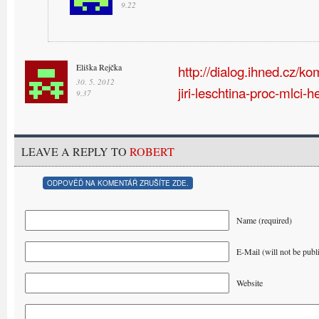
9.22
Eliška Rejčka
http://dialog.ihned.cz/
30. 5. 2012
jiri-leschtina-proc-mlci-
9.37
LEAVE A REPLY TO
ROBERT
ODPOVĚĎ NA KOMENTÁŘ ZRUŠÍTE ZDE.
Name (required)
E-Mail (will not be publ
Website