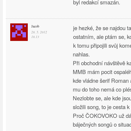
byl redakcí smazán.
Jacob
je hezké, že se najdou tac
28. 5. 2012
ostatním, ale ptám se, kd
18.13
k tomu připojili svůj kom
nahlas.
Při obchodní návštěvě k
MMB mám pocit ospaléh
kde vládne šerif Roman
mu do toho nemá co plés
Nezlobte se, ale kde jsou
složili song, to je cesta k
Proč ČOKOVOKO už dávn
báječných songů o situac