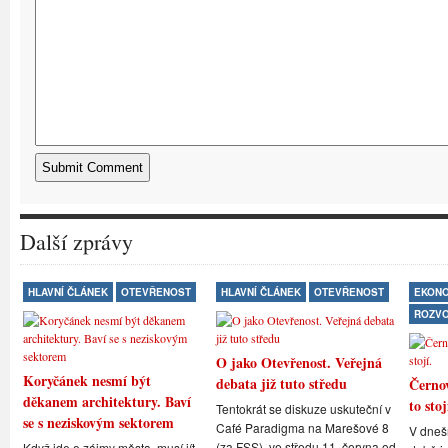
Další zprávy
HLAVNÍ ČLÁNEK
OTEVŘENOST
HLAVNÍ ČLÁNEK
OTEVŘENOST
EKONO
ROZV
O jako Otevřenost. Veřejná
Koryčánek nesmí být
debata již tuto středu
Černov
děkanem architektury. Baví
to stoj
Tentokrát se diskuze uskuteční v
se s neziskovým sektorem
Café Paradigma na Marešové 8
V dneš
(za FSS), ve středu 11. června od
Když jde o zájmy města, musí jít