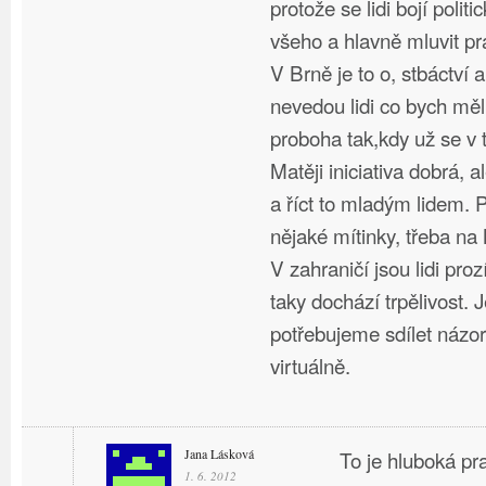
protože se lidi bojí polit
všeho a hlavně mluvit pr
V Brně je to o, stbáctví 
nevedou lidi co bych měl
proboha tak,kdy už se v
Matěji iniciativa dobrá, a
a říct to mladým lidem. 
nějaké mítinky, třeba na
V zahraničí jsou lidi proz
taky dochází trpělivost. 
potřebujeme sdílet názor
virtuálně.
Jana Lásková
To je hluboká p
1. 6. 2012