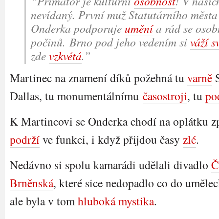
“Primátor je kulturní
osobnost
! V našic
nevídaný. První muž Statutárního měst
Onderka podporuje
umění
a rád se osobn
počinů. Brno pod jeho vedením si
váží s
zde
vzkvétá
.”
Martinec na znamení díků požehná tu
varně
S
Dallas, tu monumentálnímu
časostroji
, tu
po
K Martincovi se Onderka chodí na oplátku z
podrží
ve funkci, i když přijdou časy
zlé
.
Nedávno si spolu kamarádi udělali divadlo
Č
Brněnská
, které sice nedopadlo co do uměle
ale byla v tom
hluboká mystika
.