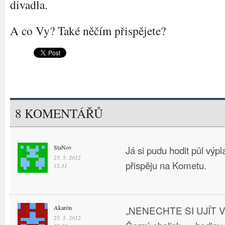
divadla.
A co Vy? Také něčím přispějete?
8 KOMENTÁŘŮ
StaNov
Já si pudu hodit půl výpl
25. 5. 2012
přispěju na Kometu.
12.31
Akarón
„NENECHTE SI UJÍT 
25. 5. 2012