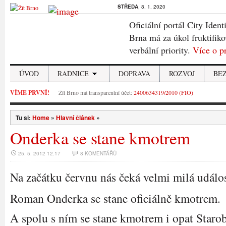
STŘEDA
, 8. 1. 2020
Oficiální portál City Ident
Brna má za úkol fruktifiko
verbální priority.
Více o p
ÚVOD
RADNICE
DOPRAVA
ROZVOJ
BE
VÍME PRVNÍ!
Žít Brno má transparentní účet:
2400634319/2010 (FIO)
Tu si:
Home
»
Hlavní článek
»
Onderka se stane kmotrem
25. 5. 2012 12.17
8 KOMENTÁŘŮ
Na začátku červnu nás čeká velmi milá událos
Roman Onderka se stane oficiálně kmotrem.
A spolu s ním se stane kmotrem i opat Staro