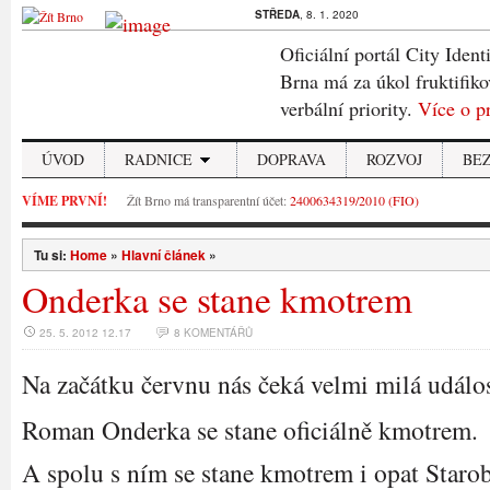
STŘEDA
, 8. 1. 2020
Oficiální portál City Ident
Brna má za úkol fruktifiko
verbální priority.
Více o p
ÚVOD
RADNICE
DOPRAVA
ROZVOJ
BE
VÍME PRVNÍ!
Žít Brno má transparentní účet:
2400634319/2010 (FIO)
Tu si:
Home
»
Hlavní článek
»
Onderka se stane kmotrem
25. 5. 2012 12.17
8 KOMENTÁŘŮ
Na začátku červnu nás čeká velmi milá událos
Roman Onderka se stane oficiálně kmotrem.
A spolu s ním se stane kmotrem i opat Staro