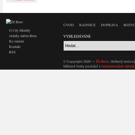
ÚVOD
RADNICE
DOPRAVA
ROZVO
O City Identity
stránky města Brna
VYHLEDÁVÁNÍ:
Ke stažení
Kontakt
RSS
© Copyright 2020 —
Žít Brno
. Veškerý textov
Některé fotky pochází z
internetových zdrojů