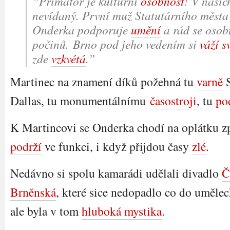
“Primátor je kulturní
osobnost
! V našic
nevídaný. První muž Statutárního měst
Onderka podporuje
umění
a rád se osobn
počinů. Brno pod jeho vedením si
váží s
zde
vzkvétá
.”
Martinec na znamení díků požehná tu
varně
S
Dallas, tu monumentálnímu
časostroji
, tu
po
K Martincovi se Onderka chodí na oplátku z
podrží
ve funkci, i když přijdou časy
zlé
.
Nedávno si spolu kamarádi udělali divadlo
Č
Brněnská
, které sice nedopadlo co do uměle
ale byla v tom
hluboká mystika
.