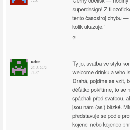
Černý obelisk — hodiny
12.51
superdesign! Z filozofic
tento časostroj chybu — p
kolik ukazuje.“
?!
Robert
Ty jo, svatba ve stylu ko
25. 5. 2012
welcome drinku a who is
12.57
Drahá, pojďme se vzít, b
děťátko pokřtíme, to se 
spáchali před svatbou, a
jsou nám (asi) blízké. 
představuje se podle pro
kojenci nebo kojenec pri