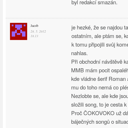
byl redakcí smazán.
Jacob
je hezké, že se najdou tac
28. 5. 2012
ostatním, ale ptám se, kd
18.13
k tomu připojili svůj kom
nahlas.
Při obchodní návštěvě k
MMB mám pocit ospaléh
kde vládne šerif Roman
mu do toho nemá co plés
Nezlobte se, ale kde jsou
složili song, to je cesta k
Proč ČOKOVOKO už dávn
báječných songů o situac