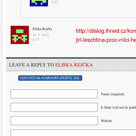
9.22
Eliška Rejčka
http://dialog.ihned.cz/
30. 5. 2012
jiri-leschtina-proc-mlci-
9.37
LEAVE A REPLY TO
ELIŠKA REJČKA
ODPOVĚĎ NA KOMENTÁŘ ZRUŠÍTE ZDE.
Name (required)
E-Mail (will not be publ
Website