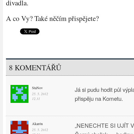
divadla.
A co Vy? Také něčím přispějete?
8 KOMENTÁŘŮ
StaNov
Já si pudu hodit půl výpl
25. 5. 2012
přispěju na Kometu.
12.31
Akarón
„NENECHTE SI UJÍT 
25. 5. 2012