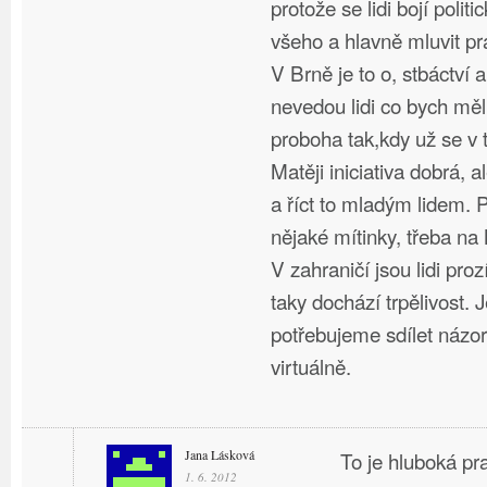
protože se lidi bojí polit
všeho a hlavně mluvit pr
V Brně je to o, stbáctví 
nevedou lidi co bych měl
proboha tak,kdy už se v
Matěji iniciativa dobrá, a
a říct to mladým lidem. 
nějaké mítinky, třeba na
V zahraničí jsou lidi proz
taky dochází trpělivost. 
potřebujeme sdílet názor
virtuálně.
Jana Lásková
To je hluboká p
1. 6. 2012