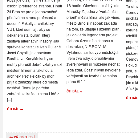
době je
18 hodin. Otevřenost má být dle
osobní preference stranou. Hnutí
To si u
Marušky Z. jedna z “verbálních
Žít Brno se proto jednoznačně
Černovi
priorit” města Brna, ale jak víme,
přidává na stranu profesorů a
přicház
město Brno si naopak zakládá
docentů Fakulty architektury
nápady,
na tom, že utajuje i územní plán,
VUT, kteří odmítají, aby se
koruně
jak dokládá legendární projekt
děkanem stal buran, který
ušetřil
Odboru územního chaosu a
zastává alternativní názory. Jak
nepoho
destrukce, N.E.P.O.V.Í.M.
správně konstatuje Ivan Ruller či
plánují
Vytáhnout smlouvy z městských
Josef Chybík, jmenováním
pískov
firem trvá roky, o proaktivním
Rostislava Koryčánka by se
Černov
zveřejňování si můžeme nechat
mohly přerušit dobré vztahy mezi
Pokud u
leda zdát. Účast nikým nevolené
městem Brnem a fakultou a
píší, je
veřejnosti na tvorbě územního
architekt Petr Pelčák by mohl
Psychi
plánu či [...]
přijít o zakázky, které od města
jde o k
dostává. Tomu je potřeba
Ať už jd
ČTI DÁL →
zabránit za každou cenu Lidé z
ČTI DÁ
[...]
ČTI DÁL →
← PŘEDCHOZÍ