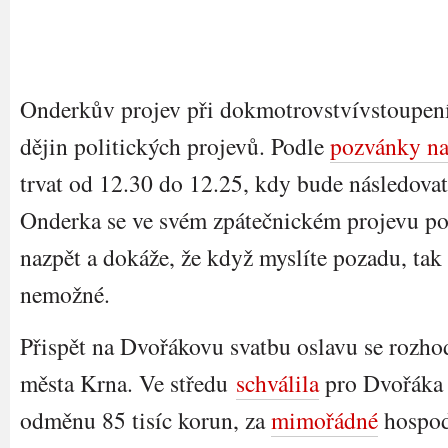
Onderkův projev při dokmotrovstvívstoupen
dějin politických projevů. Podle
pozvánky na
trvat od 12.30 do 12.25, kdy bude následovat
Onderka se ve svém zpátečnickém projevu po
nazpět a dokáže, že když myslíte pozadu, ta
nemožné.
Přispět na Dvořákovu svatbu oslavu se rozhod
města Krna. Ve středu
schválila
pro Dvořáka
odměnu 85 tisíc korun, za
mimořádné
hospod