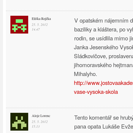
Eliška Rejčka
V opatském nájemním d
25. 5. 2012
baziliky a kláštera, po 
14.47
rodin, se usídlila mimo j
Janka Jesenského Vysok
Sládkovičove, proslavená
jihomoravského hejtman
Mihalyho.
http://www.jostovaakade
vase-vysoka-skola
Alojz Lorenc
Tento komentář se hrub
25. 5. 2012
pana opata Lukáše Evže
15.13