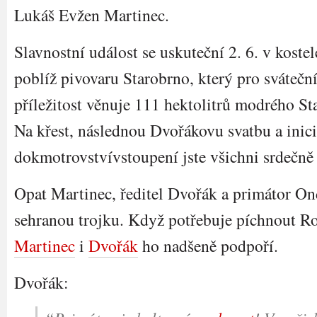
Lukáš Evžen Martinec.
Slavnostní událost se uskuteční 2. 6. v kostel
poblíž pivovaru Starobrno, který pro svátečn
příležitost věnuje 111 hektolitrů modrého S
Na křest, následnou Dvořákovu svatbu a inici
dokmotrovstvívstoupení jste všichni srdečně 
Opat Martinec, ředitel Dvořák a primátor Onde
sehranou trojku. Když potřebuje píchnout 
Martinec
i
Dvořák
ho nadšeně podpoří.
Dvořák: