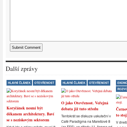
Další zprávy
HLAVNÍ ČLÁNEK
OTEVŘENOST
HLAVNÍ ČLÁNEK
OTEVŘENOST
EKONO
ROZV
O jako Otevřenost. Veřejná
Koryčánek nesmí být
debata již tuto středu
Černov
děkanem architektury. Baví
to stoj
Tentokrát se diskuze uskuteční v
se s neziskovým sektorem
Café Paradigma na Marešové 8
V dneš
(za FSS), ve středu 11. června od
Když jde o zájmy města, musí jít