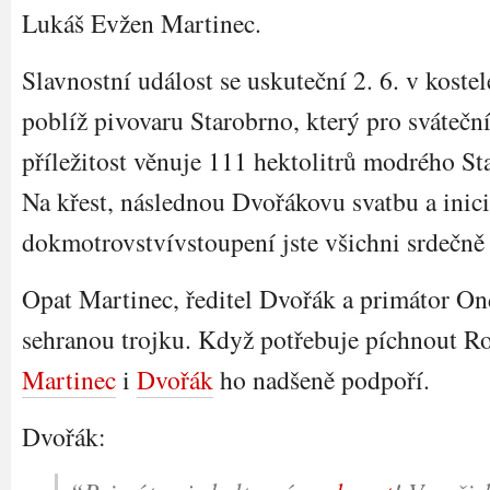
Lukáš Evžen Martinec.
Slavnostní událost se uskuteční 2. 6. v kostel
poblíž pivovaru Starobrno, který pro svátečn
příležitost věnuje 111 hektolitrů modrého S
Na křest, následnou Dvořákovu svatbu a inici
dokmotrovstvívstoupení jste všichni srdečně 
Opat Martinec, ředitel Dvořák a primátor Onde
sehranou trojku. Když potřebuje píchnout 
Martinec
i
Dvořák
ho nadšeně podpoří.
Dvořák: