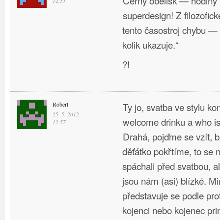
Černý obelisk — hodiny
12.51
superdesign! Z filozofic
tento časostroj chybu — p
kolik ukazuje.“
?!
Robert
Ty jo, svatba ve stylu ko
25. 5. 2012
welcome drinku a who is
12.57
Drahá, pojďme se vzít, b
děťátko pokřtíme, to se 
spáchali před svatbou, a
jsou nám (asi) blízké. 
představuje se podle pro
kojenci nebo kojenec pri