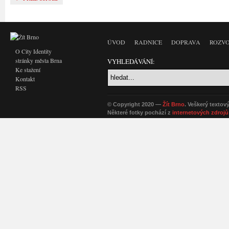
ÚVOD
RADNICE
DOPRAVA
ROZVO
O City Identity
stránky města Brna
VYHLEDÁVÁNÍ:
Ke stažení
Kontakt
RSS
© Copyright 2020 —
Žít Brno
. Veškerý textov
Některé fotky pochází z
internetových zdrojů