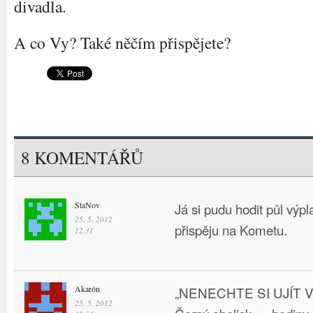
divadla.
A co Vy? Také něčím přispějete?
8 KOMENTÁŘŮ
StaNov
Já si pudu hodit půl výpl
25. 5. 2012
přispěju na Kometu.
12.31
Akarón
„NENECHTE SI UJÍT 
25. 5. 2012