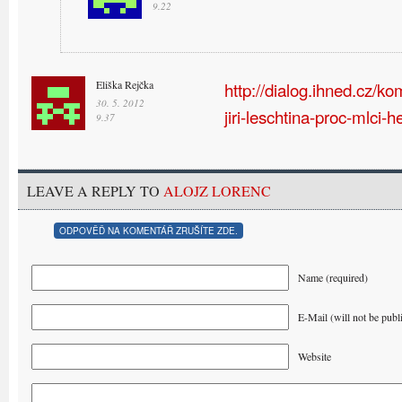
9.22
Eliška Rejčka
http://dialog.ihned.cz/
30. 5. 2012
jiri-leschtina-proc-mlci-
9.37
LEAVE A REPLY TO
ALOJZ LORENC
ODPOVĚĎ NA KOMENTÁŘ ZRUŠÍTE ZDE.
Name (required)
E-Mail (will not be publ
Website