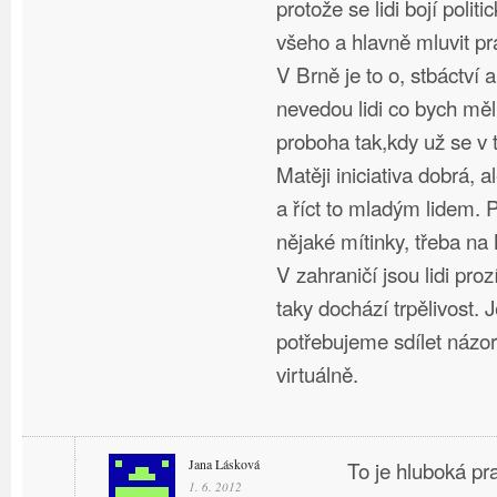
protože se lidi bojí polit
všeho a hlavně mluvit pr
V Brně je to o, stbáctví 
nevedou lidi co bych měl
proboha tak,kdy už se v
Matěji iniciativa dobrá, a
a říct to mladým lidem. 
nějaké mítinky, třeba na
V zahraničí jsou lidi proz
taky dochází trpělivost. 
potřebujeme sdílet názor
virtuálně.
Jana Lásková
To je hluboká p
1. 6. 2012