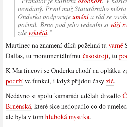
“Primátor je kulturní
osobnost
! V našic
nevídaný. První muž Statutárního měst
Onderka podporuje
umění
a rád se osobn
počinů. Brno pod jeho vedením si
váží s
zde
vzkvétá
.”
Martinec na znamení díků požehná tu
varně
S
Dallas, tu monumentálnímu
časostroji
, tu
po
K Martincovi se Onderka chodí na oplátku z
podrží
ve funkci, i když přijdou časy
zlé
.
Nedávno si spolu kamarádi udělali divadlo
Č
Brněnská
, které sice nedopadlo co do uměle
ale byla v tom
hluboká mystika
.