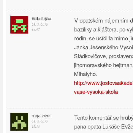
Eliška Rejčka
V opatském nájemním d
25. 5. 2012
baziliky a kláštera, po 
14.47
rodin, se usídlila mimo j
Janka Jesenského Vysok
Sládkovičove, proslavená
jihomoravského hejtman
Mihalyho.
http://www.jostovaakade
vase-vysoka-skola
Alojz Lorenc
Tento komentář se hrub
25. 5. 2012
pana opata Lukáše Evže
15.13