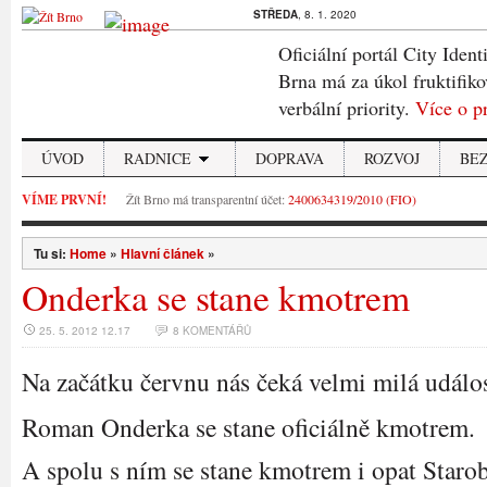
STŘEDA
, 8. 1. 2020
Oficiální portál City Ident
Brna má za úkol fruktifiko
verbální priority.
Více o p
ÚVOD
RADNICE
DOPRAVA
ROZVOJ
BE
VÍME PRVNÍ!
Žít Brno má transparentní účet:
2400634319/2010 (FIO)
Tu si:
Home
»
Hlavní článek
»
Onderka se stane kmotrem
25. 5. 2012 12.17
8 KOMENTÁŘŮ
Na začátku červnu nás čeká velmi milá událos
Roman Onderka se stane oficiálně kmotrem.
A spolu s ním se stane kmotrem i opat Staro