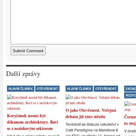
Další zprávy
HLAVNÍ ČLÁNEK
OTEVŘENOST
HLAVNÍ ČLÁNEK
OTEVŘENOST
EKONO
ROZV
O jako Otevřenost. Veřejná
Koryčánek nesmí být
debata již tuto středu
Černov
děkanem architektury. Baví
to stoj
Tentokrát se diskuze uskuteční v
se s neziskovým sektorem
Café Paradigma na Marešové 8
V dneš
(za FSS), ve středu 11. června od
Když jde o zájmy města, musí jít