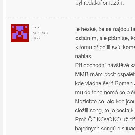
byl redakcí smazán.
Jacob
je hezké, že se najdou tac
28. 5. 2012
ostatním, ale ptám se, kd
18.13
k tomu připojili svůj kom
nahlas.
Při obchodní návštěvě k
MMB mám pocit ospaléh
kde vládne šerif Roman
mu do toho nemá co plés
Nezlobte se, ale kde jsou
složili song, to je cesta k
Proč ČOKOVOKO už dávn
báječných songů o situac