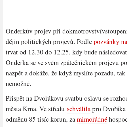
Onderkův projev při dokmotrovstvívstoupen
dějin politických projevů. Podle
pozvánky na
trvat od 12.30 do 12.25, kdy bude následovat
Onderka se ve svém zpátečnickém projevu po
nazpět a dokáže, že když myslíte pozadu, ta
nemožné.
Přispět na Dvořákovu svatbu oslavu se rozhod
města Krna. Ve středu
schválila
pro Dvořáka
odměnu 85 tisíc korun, za
mimořádné
hospod