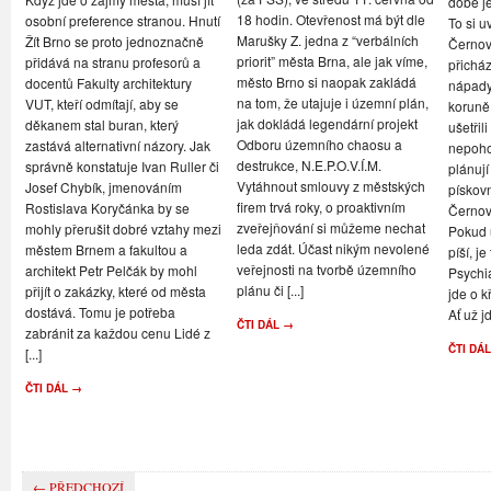
době je
18 hodin. Otevřenost má být dle
osobní preference stranou. Hnutí
To si u
Marušky Z. jedna z “verbálních
Žít Brno se proto jednoznačně
Černovi
priorit” města Brna, ale jak víme,
přidává na stranu profesorů a
přicház
město Brno si naopak zakládá
docentů Fakulty architektury
nápady,
na tom, že utajuje i územní plán,
VUT, kteří odmítají, aby se
koruně
jak dokládá legendární projekt
děkanem stal buran, který
ušetřil
Odboru územního chaosu a
zastává alternativní názory. Jak
nepoho
destrukce, N.E.P.O.V.Í.M.
správně konstatuje Ivan Ruller či
plánují
Vytáhnout smlouvy z městských
Josef Chybík, jmenováním
pískov
firem trvá roky, o proaktivním
Rostislava Koryčánka by se
Černov
zveřejňování si můžeme nechat
mohly přerušit dobré vztahy mezi
Pokud u
leda zdát. Účast nikým nevolené
městem Brnem a fakultou a
píší, je
veřejnosti na tvorbě územního
architekt Petr Pelčák by mohl
Psychi
plánu či [...]
přijít o zakázky, které od města
jde o k
dostává. Tomu je potřeba
Ať už jd
ČTI DÁL →
zabránit za každou cenu Lidé z
ČTI DÁ
[...]
ČTI DÁL →
← PŘEDCHOZÍ