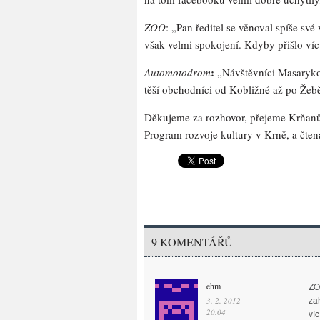
ZOO
: „Pan ředitel se věnoval spíše sv
však velmi spokojení. Kdyby přišlo víc 
:
Automotodrom
„Návštěvníci Masaryko
těší obchodníci od Kobližné až po Žebě
Děkujeme za rozhovor, přejeme Krňanům i
Program rozvoje kultury v Krně, a čten
9 KOMENTÁŘŮ
ehm
ZO
za
3. 2. 2012
20.04
víc