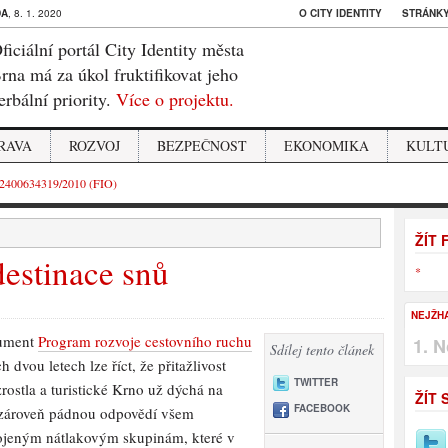
DA
, 8. 1. 2020
O CITY IDENTITY
STRÁNKY
ficiální portál City Identity města
rna má za úkol fruktifikovat jeho
erbální priority.
Více o projektu.
RAVA
ROZVOJ
BEZPEČNOST
EKONOMIKA
KULT
2400634319/2010 (FIO)
ŽÍT
destinace snů
*
NEJŽH
kument
Program rozvoje cestovního ruchu
N
Sdílej tento článek
h dvou letech lze říct, že přitažlivost
TWITTER
ostla a turistické Krno už dýchá na
ŽÍT 
FACEBOOK
zároveň pádnou odpovědí všem
jeným nátlakovým skupinám, které v