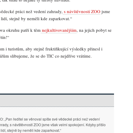
é vědecké práci než vedení zahrady,
s návštěvností ZOO
jsme
lidí, stejně by neměli kde zaparkovat.“
va okruhu patří k těm
nejkultivovanějším
, na jejich pobyt se
tín!“
 turistům, aby stejně fruktifikující výsledky přinesl i
ářům slibujeme, že se do TIC co nejdříve vrátíme.
O: „Pan ředitel se věnoval spíše své vědecké práci než vedení
hrady, s návštěvností ZOO jsme však velmi spokojení. Kdyby přišlo
 lidí, stejně by neměli kde zaparkovat.“