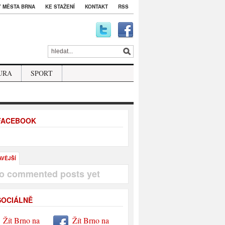
 MĚSTA BRNA
KE STAŽENÍ
KONTAKT
RSS
URA
SPORT
 FACEBOOK
AVĚJŠÍ
o commented posts yet
SOCIÁLNĚ
Žít Brno na
Žít Brno na