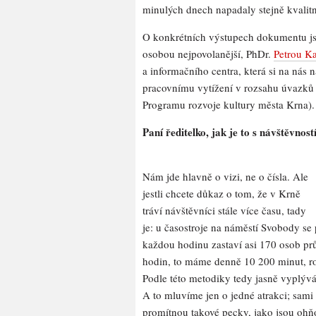
minulých dnech napadaly stejně kvalit
O konkrétních výstupech dokumentu jsm
osobou nejpovolanější, PhDr.
Petrou K
a informačního centra, která si na nás
pracovnímu vytížení v rozsahu úvazků 1
Programu rozvoje kultury města Krna).
Paní ředitelko, jak je to s návštěvno
Nám jde hlavně o vizi, ne o čísla. Ale
jestli chcete důkaz o tom, že v Krně
tráví návštěvníci stále více času, tady
je: u časostroje na náměstí Svobody s
každou hodinu zastaví asi 170 osob pr
hodin, to máme denně 10 200 minut, ro
Podle této metodiky tedy jasně vyplývá,
A to mluvíme jen o jedné atrakci; sami 
promítnou takové pecky, jako jsou ohňo