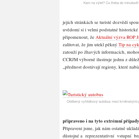
Kam na výlet? Co třeba do minulosti!
jejích stránkách se turisté dozvědí spou
uvědomí si i velmi podstatné historick
připomenout, že
Aktuální výzva ROP J
zalitovat, že jim utekl pěkný
Tip na cy
zatouží po žhavých informacích, mohou 
CCRJM výborně ilustruje jednu z důleži
„přednost dostávají regiony, které nab
Oblíbený vyhlídkový autobus mezi krněnskými
připraveno i na tyto extrémní případ
Připraveni jsme, jak nám ostatně ukl
důstojné a reprezentativní vstupní b