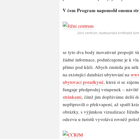
V čem Program napomohl onomu strm
Jižní centrum, budoucnost krněnské turis
se tyto dva body inovativně propojit: 
žádné informace, podněcujeme je k vla
přímo pod kůži. Abych zmínila jen něko
na existující databázi ubytování na
www
ubytovací poradkyně
, která si se záje
funguje předprodej vstupenek – návštěv
stránkami
, čímž jim dopřáváme delší do
nepřipravili o překvapení, až spatří k
obrázky, s výjimkou vizualizace Jižníh
odezvu u turistů vyvolává rovněž polo