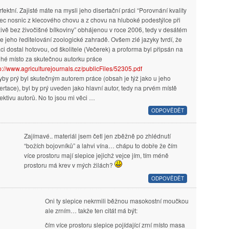
fektní. Zajisté máte na mysli jeho disertační práci “Porovnání kvality
ec nosnic z klecového chovu a z chovu na hluboké podestýlce při
ivě bez živočišné bílkoviny” obhájenou v roce 2006, tedy v desátém
e jeho ředitelování zoologické zahradě. Ovšem zlé jazyky tvrdí, že
ci dostal hotovou, od školitele (Večerek) a proforma byl připsán na
uhé místo za skutečnou autorku práce
p://www.agriculturejournals.cz/publicFiles/52305.pdf
by prý byl skutečným autorem práce (obsah je týž jako u jeho
ertace), byl by prý uveden jako hlavní autor, tedy na prvém místě
ektivu autorů. No to jsou mi věci …
ODPOVĚDĚT
Zajímavé.. materiál jsem četl jen zběžně po zhlédnutí
“božích bojovníků” a lahvi vína… chápu to dobře že čím
více prostoru mají slepice jejichž vejce jím, tím méně
prostoru má krev v mých žilách?
ODPOVĚDĚT
Oni ty slepice nekrmili běžnou masokostní moučkou
ale zrním… takže ten citát má být:
čím více prostoru slepice pojídající zrní místo masa