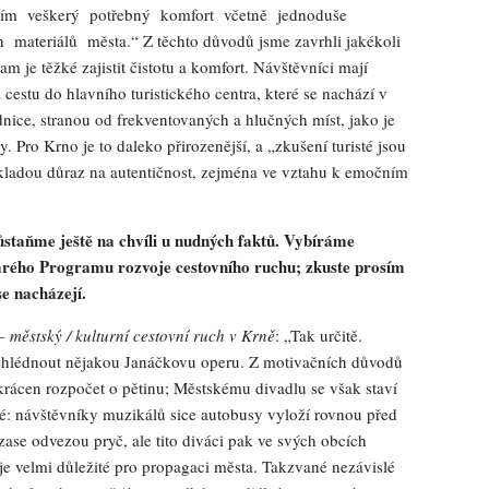
jícím veškerý potřebný komfort včetně jednoduše
materiálů města.“ Z těchto důvodů jsme zavrhli jakékoli
tam je těžké zajistit čistotu a komfort. Návštěvníci mají
cestu do hlavního turistického centra, které se nachází v
nice, stranou od frekventovaných a hlučných míst, jako je
Pro Krno je to daleko přirozenější, a „zkušení turisté jsou
 kladou důraz na autentičnost, zejména ve vztahu k emočním
ůstaňme ještě na chvíli u nudných faktů. Vybíráme
arého Programu rozvoje cestovního ruchu; zkuste prosím
se nacházejí.
 městský / kulturní cestovní ruch v Krně
: „Tak určitě.
t zhlédnout nějakou Janáčkovu operu. Z motivačních důvodů
krácen rozpočet o pětinu; Městskému divadlu se však staví
cké: návštěvníky muzikálů sice autobusy vyloží rovnou před
zase odvezou pryč, ale tito diváci pak ve svých obcích
 je velmi důležité pro propagaci města. Takzvané nezávislé