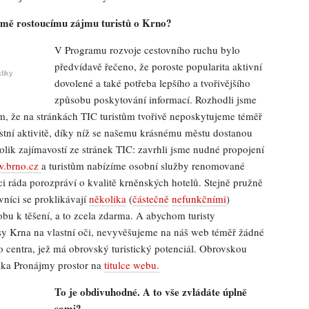
ě rostoucímu zájmu turistů o Krno?
V Programu rozvoje cestovního ruchu bylo
předvídavě řečeno, že poroste popularita aktivní
tiky
dovolené a také potřeba lepšího a tvořivějšího
způsobu poskytování informací. Rozhodli jsme
tím, že na stránkách TIC turistům tvořivě neposkytujeme téměř
stní aktivitě, díky níž se našemu krásnému městu dostanou
lik zajímavostí ze stránek TIC: zavrhli jsme nudné propojení
.brno.cz
a turistům nabízíme osobní služby renomované
mci ráda porozpráví o kvalitě krněnských hotelů. Stejně pružně
níci se proklikávají
několika
(
částečně
nefunkčními
)
bu k těšení, a to zcela zdarma. A abychom turisty
rásy Krna na vlastní oči, nevyvěšujeme na náš web téměř žádné
o centra, jež má obrovský turistický potenciál. Obrovskou
žka Pronájmy prostor na
titulce webu.
To je obdivuhodné. A to vše zvládáte úplně
sami?