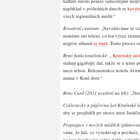
kultuře město peníze samozřejmě nedáv
například v posledních dnech se
kavár
všech regionálních médií.“
Kreativní centrum
: „Nevzdáváme se viz
nemáme ani tušení, co ten výraz znam
nejprve utlumit
ta stará
. Tento proces z
Brno funkcionalistické
: „
Krněnský arc
stahují gigabajty dat, takže se o tento 
mezi sebou. Rekonstrukce hotelu Avion 
máme v Krně dost.“
Brno Card (2011 uvedení na trh)
: „Ne
Cyklostezky a půjčovna kol Krněnské k
aby se projížděli po stezce mezi Justi
Propagace v nových médiích (plánovan
víme, že lidi, co vysedávají u počítače
na tom facebooku velmi dobře uchytily, 