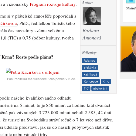
Autor:
ní a vizionářský
Program rozvoje kultury
.
Sledujt
e si v přátelské atmosféře popovídali s
ačírkovou
, PhD., ředitelkou Turistického
Barbora
 našla čas navzdory svému velkému
Antonová
,0 (TIC) a 0,75 (odbor kultury, tvorba
Nálepky:
stí Krna? Roste podle plánu?
Adamov
efektivita
kačírková
Paní ředitelka má turistické Krno pevně v ruce.
Koncepce
Krno
TIC
ubytování
e podle našeho kvalifikovaného odhadu
ůměrně na 5 minut, to je 850 minut za hodinu krát dvanáct
čně pak závratných 3 723 000 minut neboli 2 585, 42 dnů.
 že turisté na Svoboďáku stráví ročně o 7 let více než dříve.
si uděláte představu, jak se do našich pobytových statistik
stroje nebo vánoční trhy.