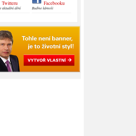
Twitteru
Facebooku
e aktuální dění
Buďme kámoši