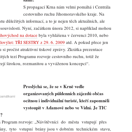
S propagací Krna nám velmi pomáhá i Centrála
cestovního ruchu Jihomoravského kraje. Na
stu důležitých informací, a to je nejen těch aktuálních, ale
é souvislosti. Nyní, začátkem února 2012, si například mohou
ihovýchod na dotace
byla vyhlášena v červenci 2010, nebo
klovýlet: TŘI SESTRY z 29. 6. 2009
atd. A pokud přece jen
si pročíst atraktivní tiskové zprávy. Zkrátka prezentace
tých tezí Programu rozvoje cestovního ruchu, totiž že
ízejí širokou, rozmanitou a vyváženou koncepci“.
Proslýchá se, že se v Krně vedle
organizovaných půldenních zájezdů občas
 památkami
ocitnou i individuální turisté, kteří zapomněli
vystoupit v Adamově nebo ve Vídni. Je TIC
y?
ádá Program rozvoje: „Návštěvníci do města vstupují přes
rány, tyto vstupní brány jsou v dobrém technickém stavu,