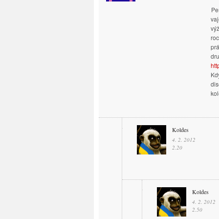
Per
vaj
výž
roc
prá
dr
htt
Kdy
dis
kol
Koldes
4. 2. 2012
2.20
Koldes
4. 2. 2012
2.50