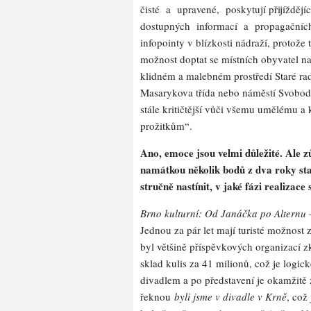
čisté a upravené, poskytují přijíždě
dostupných informací a propagačních 
infopointy v blízkosti nádraží, protože 
možnost doptat se místních obyvatel na 
klidném a malebném prostředí Staré rad
Masarykova třída nebo náměstí Svobody. 
stále kritičtější vůči všemu umělému a
prožitkům“.
Ano, emoce jsou velmi důležité. Ale z
namátkou několik bodů z dva roky st
stručně nastínit, v jaké fázi realizace 
Brno kulturní: Od Janáčka po Alternu –
Jednou za pár let mají turisté možnos
byl většině příspěvkových organizací z
sklad kulis za 41 milionů, což je logi
divadlem a po představení je okamžitě 
řeknou
byli jsme v divadle v Krně
, což