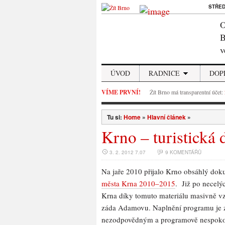
STŘE
O
B
v
ÚVOD
RADNICE
DOP
VÍME PRVNÍ!
Žít Brno má transparentní účet:
Tu si:
Home
»
Hlavní článek
»
Krno – turistická 
3. 2. 2012 7.07
9 KOMENTÁŘŮ
Na jaře 2010 přijalo Krno obsáhlý do
města Krna 2010–2015
. Již po necelýc
Krna díky tomuto materiálu masivně vzr
záda Adamovu. Naplnění programu je 
nezodpovědným a programově nespoko