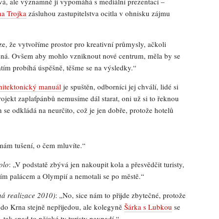
á, ale významně jí vypomáhá s mediální prezentací –
na Trojka
zásluhou zastupitelstva ocitla v ohnisku zájmu
e, že vytvoříme prostor pro kreativní průmysly, ačkoli
ená. Ovšem aby mohlo vzniknout nové centrum, měla by se
atím probíhá úspěšně, těšme se na výsledky.“
hitektonický manuál
je spuštěn, odborníci jej chválí, lidé si
projekt zaplaťpánbů nemusíme dál starat, oni už si to řeknou
se odkládá na neurčito, což je jen dobře, protože hotelů
mám tušení, o čem mluvíte.“
olo
: „V podstatě zbývá jen nakoupit kola a přesvědčit turisty,
čním palácem a Olympií a nemotali se po městě.“
á realizace 2010)
: „No, sice nám to přijde zbytečné, protože
, do Krna stejně nepřijedou, ale kolegyně
Šárka s Lubkou
se
tak snad to nějaké ty turisty navnadí.“