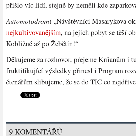
přišlo víc lidí, stejně by neměli kde zaparkov
:
Automotodrom
„Návštěvníci Masarykova okr
nejkultivovanějším
, na jejich pobyt se těší 
Kobližné až po Žebětín!“
Děkujeme za rozhovor, přejeme Krňanům i tu
fruktifikující výsledky přinesl i Program roz
čtenářům slibujeme, že se do TIC co nejdříve
9 KOMENTÁŘŮ