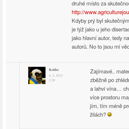
druhé místo za skutečno
http://www.agriculturejou
Kdyby prý byl skutečný
je týž jako u jeho disert
jako hlavní autor, tedy n
autorů. No to jsou mi vě
Koldes
Zajímavé.. materi
4. 2. 2012
zběžně po zhlédn
2.20
a lahvi vína… ch
více prostoru maj
jím, tím méně p
žilách?