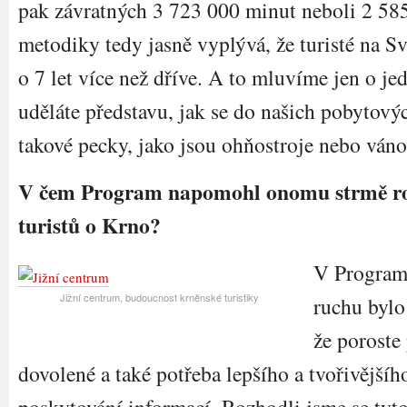
pak závratných 3 723 000 minut neboli 2 585
metodiky tedy jasně vyplývá, že turisté na S
o 7 let více než dříve. A to mluvíme jen o jed
uděláte představu, jak se do našich pobytový
takové pecky, jako jsou ohňostroje nebo váno
V čem Program napomohl onomu strmě r
turistů o Krno?
V Program
Jižní centrum, budoucnost krněnské turistiky
ruchu bylo
že poroste
dovolené a také potřeba lepšího a tvořivější