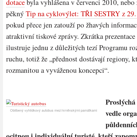
dotace
byla vyhlášena v červenci 2010, nebo z
pěkný
Tip na cyklovýlet: TŘI SESTRY z 29.
pokud přece jen zatouží po žhavých informac
atraktivní tiskové zprávy. Zkrátka prezent
ilustruje jednu z důležitých tezí Programu r
ruchu, totiž že „přednost dostávají regiony, k
rozmanitou a vyváženou koncepci“.
Proslýchá 
Oblíbený vyhlídkový autobus mezi krněnskými památkami
vedle org
půldenníc
ocitnou i individuální turisté, kteří zapom