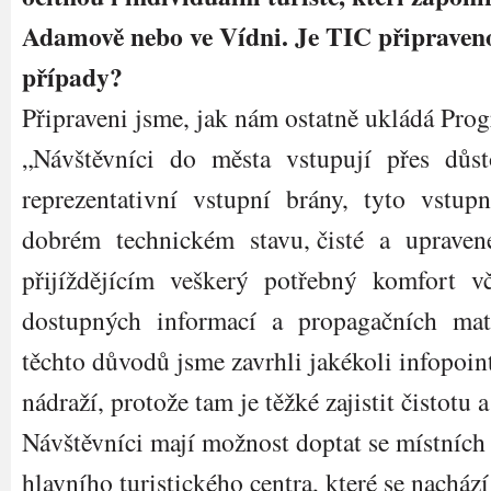
Adamově nebo ve Vídni. Je TIC připraveno
případy?
Připraveni jsme, jak nám ostatně ukládá Pro
„Návštěvníci do města vstupují přes důst
reprezentativní vstupní brány, tyto vstupn
dobrém technickém stavu, čisté a upraven
přijíždějícím veškerý potřebný komfort v
dostupných informací a propagačních mate
těchto důvodů jsme zavrhli jakékoli infopoint
nádraží, protože tam je těžké zajistit čistotu 
Návštěvníci mají možnost doptat se místních 
hlavního turistického centra, které se nacház