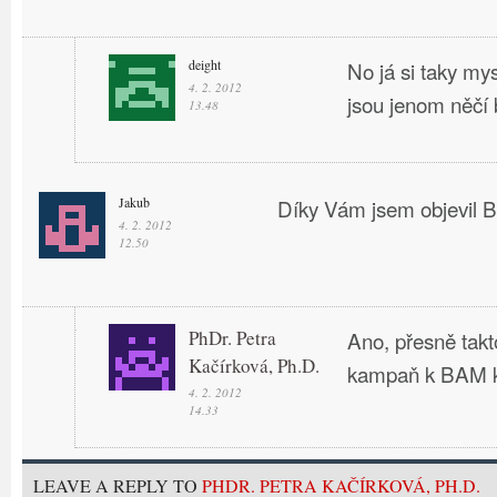
deight
No já si taky my
4. 2. 2012
jsou jenom něčí 
13.48
Jakub
Díky Vám jsem objevil B
4. 2. 2012
12.50
PhDr. Petra
Ano, přesně takt
Kačírková, Ph.D.
kampaň k BAM k
4. 2. 2012
14.33
LEAVE A REPLY TO
PHDR. PETRA KAČÍRKOVÁ, PH.D.