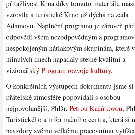
přitažlivost Krna díky tomuto materiálu mas
vzrostla a turistické Krno už dýchá na záda
Adamovu. Naplnění programu je zároveň pá
odpovědí všem nezodpovědným a programov
nespokojeným nátlakovým skupinám, které v
minulých dnech napadaly stejně kvalitní a
vizionářský
Program rozvoje kultury
.
O konkrétních výstupech dokumentu jsme si
přátelské atmosféře popovídali s osobou
nejpovolanější, PhDr.
Petrou Kačírkovou
, Ph
Turistického a informačního centra, která si n
navzdory svému velkému pracovnímu vytížen