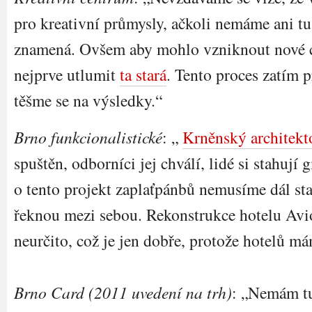
pro kreativní průmysly, ačkoli nemáme ani tu
znamená. Ovšem aby mohlo vzniknout nové c
nejprve utlumit
ta stará
. Tento proces zatím 
těšme se na výsledky.“
Brno funkcionalistické
: „
Krněnský architek
spuštěn, odborníci jej chválí, lidé si stahují g
o tento projekt zaplaťpánbů nemusíme dál star
řeknou mezi sebou. Rekonstrukce hotelu Avi
neurčito, což je jen dobře, protože hotelů m
Brno Card (2011 uvedení na trh)
: „Nemám tu