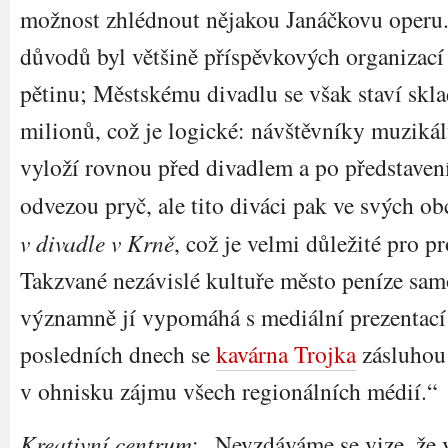
možnost zhlédnout nějakou Janáčkovu operu
důvodů byl většině příspěvkových organizací
pětinu; Městskému divadlu se však staví skla
milionů, což je logické: návštěvníky muzikál
vyloží rovnou před divadlem a po představení
odvezou pryč, ale tito diváci pak ve svých o
v divadle v Krně
, což je velmi důležité pro p
Takzvané nezávislé kultuře město peníze sam
významně jí vypomáhá s mediální prezentací
posledních dnech se
kavárna Trojka
zásluhou 
v ohnisku zájmu všech regionálních médií.“
Kreativní centrum
: „Nevzdáváme se vize, že 