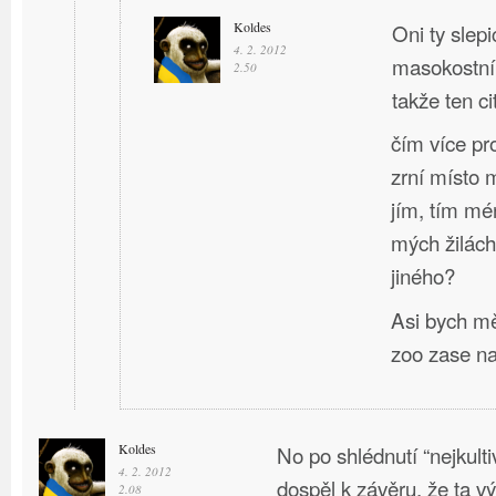
Koldes
Oni ty slep
4. 2. 2012
masokostní
2.50
takže ten ci
čím více pro
zrní místo 
jím, tím mé
mých žilách
jiného?
Asi bych mě
zoo zase nav
Koldes
No po shlédnutí “nejkult
4. 2. 2012
dospěl k závěru, že ta v
2.08