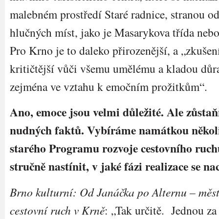
malebném prostředí Staré radnice, stranou o
hlučných míst, jako je Masarykova třída neb
Pro Krno je to daleko přirozenější, a „zkušení
kritičtější vůči všemu umělému a kladou důra
zejména ve vztahu k emočním prožitkům“.
Ano, emoce jsou velmi důležité. Ale zůstaň
nudných faktů. Vybíráme namátkou několi
starého Programu rozvoje cestovního ruch
stručně nastínit, v jaké fázi realizace se na
Brno kulturní: Od Janáčka po Alternu – městs
cestovní ruch v Krně
: „Tak určitě. Jednou za 