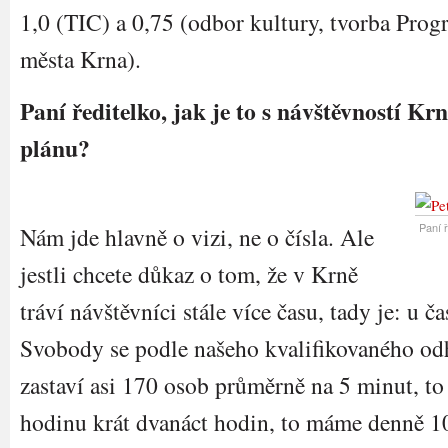
1,0 (TIC) a 0,75 (odbor kultury, tvorba Prog
města Krna).
Paní ředitelko, jak je to s návštěvností Kr
plánu?
Paní ř
Nám jde hlavně o vizi, ne o čísla. Ale
jestli chcete důkaz o tom, že v Krně
tráví návštěvníci stále více času, tady je: u č
Svobody se podle našeho kvalifikovaného o
zastaví asi 170 osob průměrně na 5 minut, to
hodinu krát dvanáct hodin, to máme denně 1