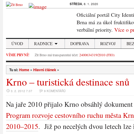
STŘEDA
, 8. 1. 2020
Oficiální portál City Ident
Brna má za úkol fruktifiko
verbální priority.
Více o p
ÚVOD
RADNICE
DOPRAVA
ROZVOJ
BE
VÍME PRVNÍ!
Žít Brno má transparentní účet:
2400634319/2010 (FIO)
Tu si:
Home
»
Hlavní článek
»
Krno – turistická destinace snů
3. 2. 2012 7.07
9 KOMENTÁŘŮ
Na jaře 2010 přijalo Krno obsáhlý dokument
Program rozvoje cestovního ruchu města Krn
2010–2015
. Již po necelých dvou letech lze ř