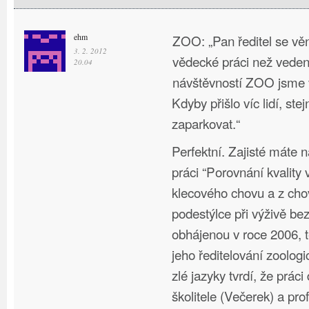
ehm
ZOO: „Pan ředitel se vě
3. 2. 2012
vědecké práci než veden
20.04
návštěvností ZOO jsme v
Kdyby přišlo víc lidí, st
zaparkovat.“
Perfektní. Zajisté máte n
práci “Porovnání kvality 
klecového chovu a z cho
podestýlce při výživě bez
obhájenou v roce 2006, 
jeho ředitelování zoolo
zlé jazyky tvrdí, že práci
školitele (Večerek) a pro