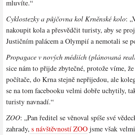
mluvíte.“
Cyklostezky a půjčovna kol Krněnské kolo
: „
nakoupit kola a přesvědčit turisty, aby se pro
Justičním palácem a Olympií a nemotali se p
Propagace v nových médiích (plánovaná real
sice nám to přijde zbytečné, protože víme, že 
počítače, do Krna stejně nepřijedou, ale kol
se na tom facebooku velmi dobře uchytily, ta
turisty navnadí.“
ZOO
: „Pan ředitel se věnoval spíše své vědec
zahrady,
s návštěvností ZOO
jsme však velmi