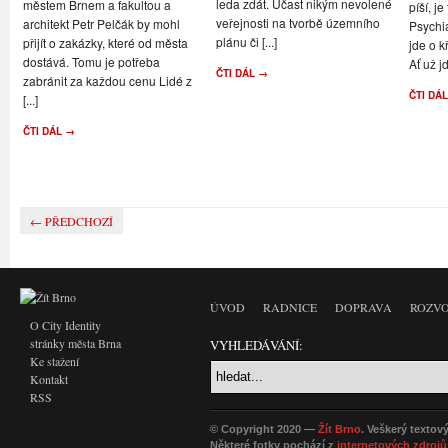
leda zdát. Účast nikým nevolené
městem Brnem a fakultou a
píší, je
veřejnosti na tvorbě územního
architekt Petr Pelčák by mohl
Psychi
plánu či [...]
přijít o zakázky, které od města
jde o k
dostává. Tomu je potřeba
Ať už jd
ČTI DÁL →
zabránit za každou cenu Lidé z
ČTI DÁ
[...]
ČTI DÁL →
← PŘEDCHOZÍ
ÚVOD
RADNICE
DOPRAVA
ROZVO
O City Identity
stránky města Brna
VYHLEDÁVÁNÍ:
Ke stažení
Kontakt
RSS
© Copyright 2020 —
Žít Brno
. Veškerý textov
Některé fotky pochází z
internetových zdrojů