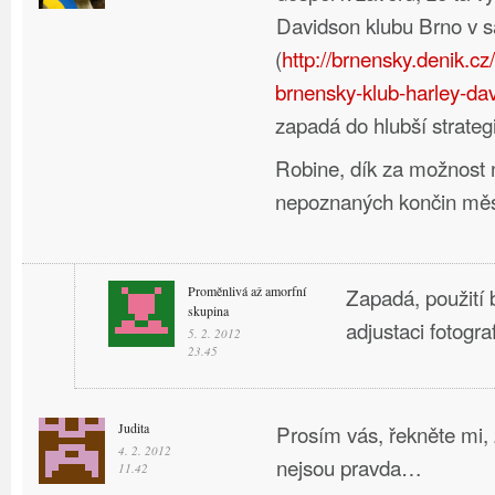
Davidson klubu Brno v s
(
http://brnensky.denik.c
brnensky-klub-harley-dav
zapadá do hlubší strategi
Robine, dík za možnost 
nepoznaných končin měs
Proměnlivá až amorfní
Zapadá, použití b
skupina
adjustaci fotograf
5. 2. 2012
23.45
Judita
Prosím vás, řekněte mi,
4. 2. 2012
nejsou pravda…
11.42