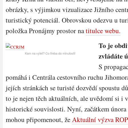
obrázky, s výjimkou vizualizace Jižního cent
turistický potenciál. Obrovskou odezvu u tur
položka Pronájmy prostor na
titulce webu.
To je obd
Kam na výlet? Co třeba do minulosti!
zvládáte 
S propaga
pomáhá i Centrála cestovního ruchu Jihomor
jejích stránkách se turisté dozvědí spoustu dů
to je nejen těch aktuálních, ale uvědomí si i 
historické souvislosti. Nyní, začátkem února
mohou připomenout, že
Aktuální výzva ROP