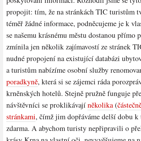
poskytování informací. Rozhodli jsme se tyt
propojit: tím, že na stránkách TIC turistům 
téměř žádné informace, podněcujeme je k vlas
se našemu krásnému městu dostanou přímo p
zmínila jen několik zajímavostí ze stránek TI
nudné propojení na existující databázi ubyto
a turistům nabízíme osobní služby renomov
poradkyně
, která si se zájemci ráda porozpráv
krněnských hotelů. Stejně pružně funguje př
návštěvníci se proklikávají
několika
(
částečn
stránkami
, čímž jim dopřáváme delší dobu k t
zdarma. A abychom turisty nepřipravili o pře
krásy Krna na vlastní oči, nevyvěšujeme na 