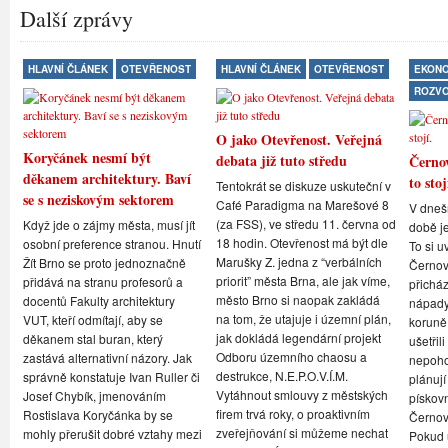
Další zprávy
HLAVNÍ ČLÁNEK
OTEVŘENOST
HLAVNÍ ČLÁNEK
OTEVŘENOST
EKONO
ROZV
O jako Otevřenost. Veřejná
Koryčánek nesmí být
debata již tuto středu
Černov
děkanem architektury. Baví
to stoj
Tentokrát se diskuze uskuteční v
se s neziskovým sektorem
Café Paradigma na Marešové 8
V dneš
(za FSS), ve středu 11. června od
Když jde o zájmy města, musí jít
době je
18 hodin. Otevřenost má být dle
osobní preference stranou. Hnutí
To si u
Marušky Z. jedna z “verbálních
Žít Brno se proto jednoznačně
Černovi
priorit” města Brna, ale jak víme,
přidává na stranu profesorů a
přicház
město Brno si naopak zakládá
docentů Fakulty architektury
nápady,
na tom, že utajuje i územní plán,
VUT, kteří odmítají, aby se
koruně
jak dokládá legendární projekt
děkanem stal buran, který
ušetřil
Odboru územního chaosu a
zastává alternativní názory. Jak
nepoho
destrukce, N.E.P.O.V.Í.M.
správně konstatuje Ivan Ruller či
plánují
Vytáhnout smlouvy z městských
Josef Chybík, jmenováním
pískov
firem trvá roky, o proaktivním
Rostislava Koryčánka by se
Černov
zveřejňování si můžeme nechat
mohly přerušit dobré vztahy mezi
Pokud u