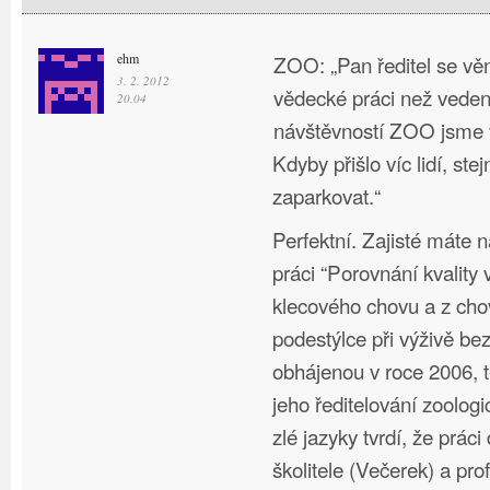
ehm
ZOO: „Pan ředitel se vě
3. 2. 2012
vědecké práci než veden
20.04
návštěvností ZOO jsme v
Kdyby přišlo víc lidí, st
zaparkovat.“
Perfektní. Zajisté máte n
práci “Porovnání kvality 
klecového chovu a z cho
podestýlce při výživě bez
obhájenou v roce 2006, 
jeho ředitelování zoolo
zlé jazyky tvrdí, že práci
školitele (Večerek) a pro