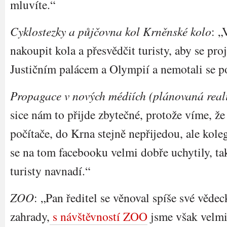
mluvíte.“
Cyklostezky a půjčovna kol Krněnské kolo
: „
nakoupit kola a přesvědčit turisty, aby se pro
Justičním palácem a Olympií a nemotali se p
Propagace v nových médiích (plánovaná real
sice nám to přijde zbytečné, protože víme, že 
počítače, do Krna stejně nepřijedou, ale kol
se na tom facebooku velmi dobře uchytily, ta
turisty navnadí.“
ZOO
: „Pan ředitel se věnoval spíše své vědec
zahrady,
s návštěvností ZOO
jsme však velmi