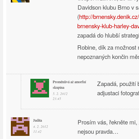
Davidson klubu Brno v s
(
http://brnensky.denik.c
brnensky-klub-harley-dav
zapadá do hlubší strategi
Robine, dík za možnost 
nepoznaných končin měs
Proměnlivá až amorfní
Zapadá, použití b
skupina
adjustaci fotograf
5. 2. 2012
23.45
Judita
Prosím vás, řekněte mi,
4. 2. 2012
nejsou pravda…
11.42