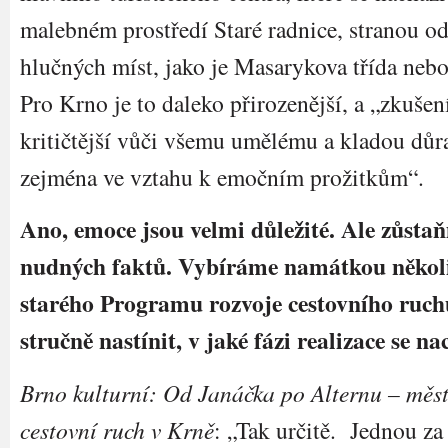
malebném prostředí Staré radnice, stranou o
hlučných míst, jako je Masarykova třída neb
Pro Krno je to daleko přirozenější, a „zkušení
kritičtější vůči všemu umělému a kladou důra
zejména ve vztahu k emočním prožitkům“.
Ano, emoce jsou velmi důležité. Ale zůstaň
nudných faktů. Vybíráme namátkou několi
starého Programu rozvoje cestovního ruch
stručně nastínit, v jaké fázi realizace se na
Brno kulturní: Od Janáčka po Alternu – městs
cestovní ruch v Krně
: „Tak určitě. Jednou za 