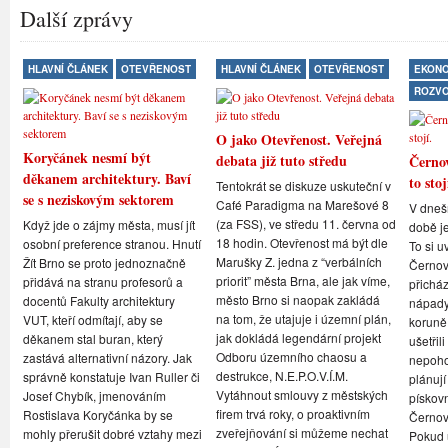
Další zprávy
HLAVNÍ ČLÁNEK
OTEVŘENOST
HLAVNÍ ČLÁNEK
OTEVŘENOST
EKONO
ROZV
O jako Otevřenost. Veřejná
Koryčánek nesmí být
debata již tuto středu
Černov
děkanem architektury. Baví
to stoj
Tentokrát se diskuze uskuteční v
se s neziskovým sektorem
Café Paradigma na Marešové 8
V dneš
(za FSS), ve středu 11. června od
Když jde o zájmy města, musí jít
době je
18 hodin. Otevřenost má být dle
osobní preference stranou. Hnutí
To si u
Marušky Z. jedna z “verbálních
Žít Brno se proto jednoznačně
Černovi
priorit” města Brna, ale jak víme,
přidává na stranu profesorů a
přicház
město Brno si naopak zakládá
docentů Fakulty architektury
nápady,
na tom, že utajuje i územní plán,
VUT, kteří odmítají, aby se
koruně
jak dokládá legendární projekt
děkanem stal buran, který
ušetřil
Odboru územního chaosu a
zastává alternativní názory. Jak
nepoho
destrukce, N.E.P.O.V.Í.M.
správně konstatuje Ivan Ruller či
plánují
Vytáhnout smlouvy z městských
Josef Chybík, jmenováním
pískov
firem trvá roky, o proaktivním
Rostislava Koryčánka by se
Černov
zveřejňování si můžeme nechat
mohly přerušit dobré vztahy mezi
Pokud u