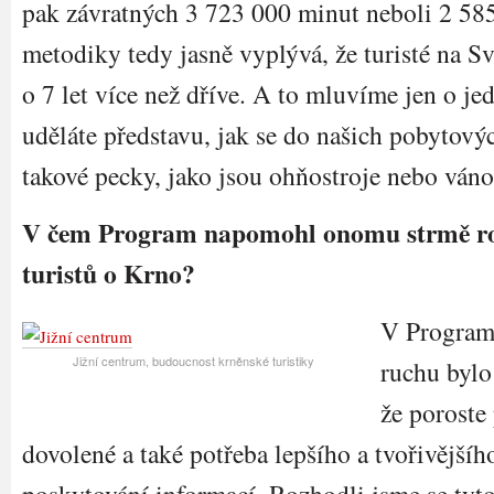
pak závratných 3 723 000 minut neboli 2 585
metodiky tedy jasně vyplývá, že turisté na S
o 7 let více než dříve. A to mluvíme jen o jed
uděláte představu, jak se do našich pobytový
takové pecky, jako jsou ohňostroje nebo váno
V čem Program napomohl onomu strmě r
turistů o Krno?
V Program
Jižní centrum, budoucnost krněnské turistiky
ruchu bylo
že poroste
dovolené a také potřeba lepšího a tvořivější