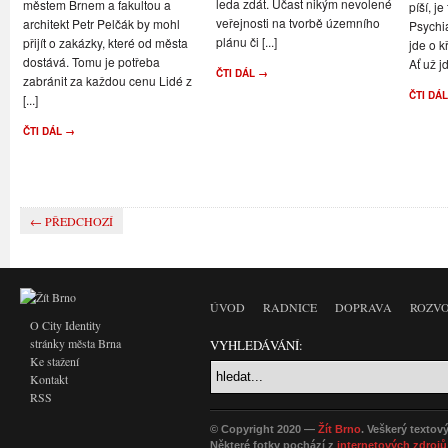
leda zdát. Účast nikým nevolené
městem Brnem a fakultou a
píší, je
veřejnosti na tvorbě územního
architekt Petr Pelčák by mohl
Psychi
plánu či [...]
přijít o zakázky, které od města
jde o k
dostává. Tomu je potřeba
Ať už jd
ČTI DÁL →
zabránit za každou cenu Lidé z
ČTI DÁ
[...]
ČTI DÁL →
← PŘEDCHOZÍ
ÚVOD
RADNICE
DOPRAVA
ROZVO
O City Identity
stránky města Brna
VYHLEDÁVÁNÍ:
Ke stažení
Kontakt
RSS
© Copyright 2020 —
Žít Brno
. Veškerý textov
Některé fotky pochází z
internetových zdrojů