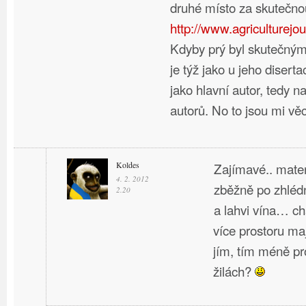
druhé místo za skutečno
http://www.agriculturejou
Kdyby prý byl skutečný
je týž jako u jeho disert
jako hlavní autor, tedy n
autorů. No to jsou mi vě
Koldes
Zajímavé.. materi
4. 2. 2012
zběžně po zhlédn
2.20
a lahvi vína… ch
více prostoru maj
jím, tím méně p
žilách?