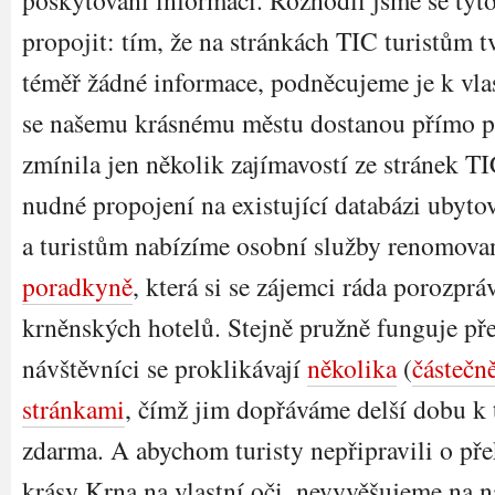
poskytování informací. Rozhodli jsme se tyt
propojit: tím, že na stránkách TIC turistům 
téměř žádné informace, podněcujeme je k vlas
se našemu krásnému městu dostanou přímo p
zmínila jen několik zajímavostí ze stránek TI
nudné propojení na existující databázi ubyto
a turistům nabízíme osobní služby renomov
poradkyně
, která si se zájemci ráda porozpráv
krněnských hotelů. Stejně pružně funguje př
návštěvníci se proklikávají
několika
(
částečn
stránkami
, čímž jim dopřáváme delší dobu k t
zdarma. A abychom turisty nepřipravili o pře
krásy Krna na vlastní oči, nevyvěšujeme na 