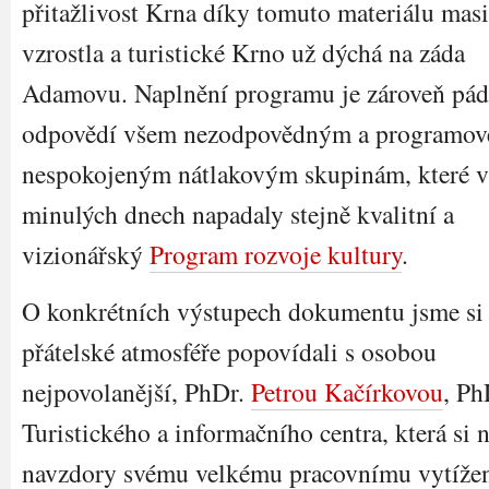
přitažlivost Krna díky tomuto materiálu mas
vzrostla a turistické Krno už dýchá na záda
Adamovu. Naplnění programu je zároveň pá
odpovědí všem nezodpovědným a programov
nespokojeným nátlakovým skupinám, které v
minulých dnech napadaly stejně kvalitní a
vizionářský
Program rozvoje kultury
.
O konkrétních výstupech dokumentu jsme si
přátelské atmosféře popovídali s osobou
nejpovolanější, PhDr.
Petrou Kačírkovou
, Ph
Turistického a informačního centra, která si n
navzdory svému velkému pracovnímu vytížen