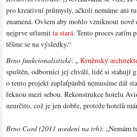
pro kreativní průmysly, ačkoli nemáme ani tu
znamená. Ovšem aby mohlo vzniknout nové c
nejprve utlumit
ta stará
. Tento proces zatím 
těšme se na výsledky.“
Brno funkcionalistické
: „
Krněnský architek
spuštěn, odborníci jej chválí, lidé si stahují g
o tento projekt zaplaťpánbů nemusíme dál star
řeknou mezi sebou. Rekonstrukce hotelu Avi
neurčito, což je jen dobře, protože hotelů m
Brno Card (2011 uvedení na trh)
: „Nemám tu