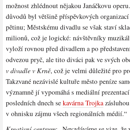
možnost zhlédnout nějakou Janáčkovu operu
důvodů byl většině příspěvkových organizací
pětinu; Městskému divadlu se však staví skla
milionů, což je logické: návštěvníky muzikál
vyloží rovnou před divadlem a po představení
odvezou pryč, ale tito diváci pak ve svých o
v divadle v Krně
, což je velmi důležité pro p
Takzvané nezávislé kultuře město peníze sam
významně jí vypomáhá s mediální prezentací
posledních dnech se
kavárna Trojka
zásluhou 
v ohnisku zájmu všech regionálních médií.“
Kreativní centrum
: „Nevzdáváme se vize, že 