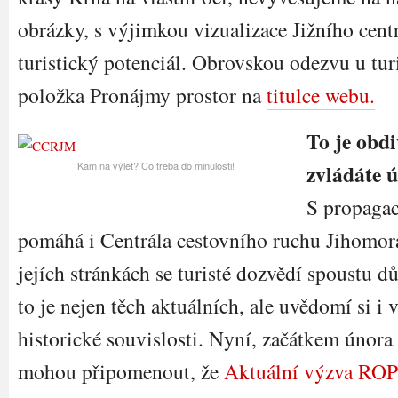
obrázky, s výjimkou vizualizace Jižního cent
turistický potenciál. Obrovskou odezvu u tur
položka Pronájmy prostor na
titulce webu.
To je obd
Kam na výlet? Co třeba do minulosti!
zvládáte 
S propaga
pomáhá i Centrála cestovního ruchu Jihomor
jejích stránkách se turisté dozvědí spoustu dů
to je nejen těch aktuálních, ale uvědomí si i 
historické souvislosti. Nyní, začátkem února
mohou připomenout, že
Aktuální výzva ROP