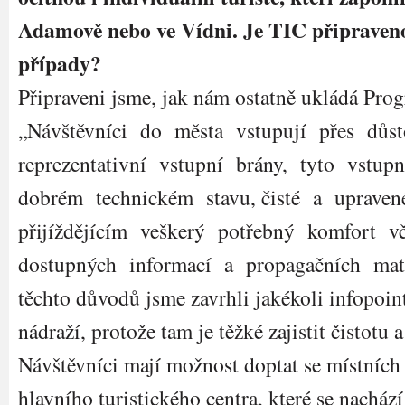
Adamově nebo ve Vídni. Je TIC připraveno
případy?
Připraveni jsme, jak nám ostatně ukládá Pro
„Návštěvníci do města vstupují přes důst
reprezentativní vstupní brány, tyto vstupn
dobrém technickém stavu, čisté a upraven
přijíždějícím veškerý potřebný komfort v
dostupných informací a propagačních mate
těchto důvodů jsme zavrhli jakékoli infopoint
nádraží, protože tam je těžké zajistit čistotu 
Návštěvníci mají možnost doptat se místních 
hlavního turistického centra, které se nacház