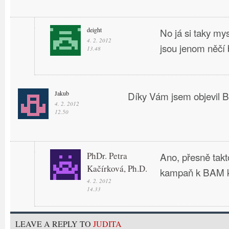
deight
No já si taky my
4. 2. 2012
jsou jenom něčí 
13.48
Jakub
Díky Vám jsem objevil B
4. 2. 2012
12.50
PhDr. Petra
Ano, přesně takt
Kačírková, Ph.D.
kampaň k BAM k
4. 2. 2012
14.33
LEAVE A REPLY TO
JUDITA