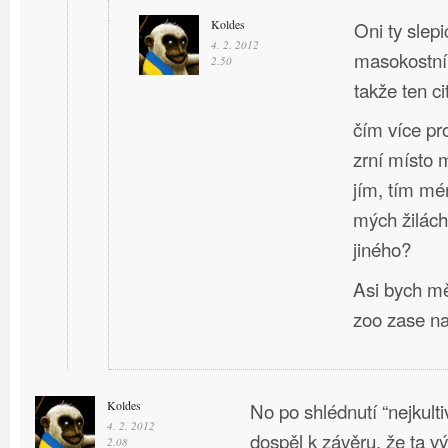
Koldes
Oni ty slep
4. 2. 2012
masokostní
2.50
takže ten ci
čím více pro
zrní místo 
jím, tím mé
mých žilách
jiného?
Asi bych mě
zoo zase nav
Koldes
No po shlédnutí “nejkult
4. 2. 2012
dospěl k závěru, že ta v
2.08