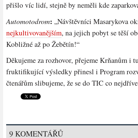
přišlo víc lidí, stejně by neměli kde zaparkov
:
Automotodrom
„Návštěvníci Masarykova okr
nejkultivovanějším
, na jejich pobyt se těší 
Kobližné až po Žebětín!“
Děkujeme za rozhovor, přejeme Krňanům i tu
fruktifikující výsledky přinesl i Program roz
čtenářům slibujeme, že se do TIC co nejdříve
9 KOMENTÁŘŮ