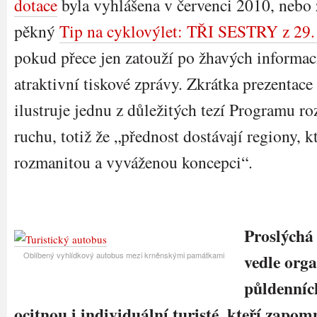
dotace
byla vyhlášena v červenci 2010, nebo z
pěkný
Tip na cyklovýlet: TŘI SESTRY z 29.
pokud přece jen zatouží po žhavých informac
atraktivní tiskové zprávy. Zkrátka prezent
ilustruje jednu z důležitých tezí Programu r
ruchu, totiž že „přednost dostávají regiony, k
rozmanitou a vyváženou koncepci“.
Proslýchá 
Oblíbený vyhlídkový autobus mezi krněnskými památkami
vedle org
půldenníc
ocitnou i individuální turisté, kteří zapom