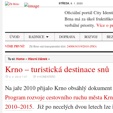
STŘEDA
, 8. 1. 2020
Oficiální portál City Ident
Brna má za úkol fruktifiko
verbální priority.
Více o p
ÚVOD
RADNICE
DOPRAVA
ROZVOJ
BE
VÍME PRVNÍ!
Žít Brno má transparentní účet:
2400634319/2010 (FIO)
Tu si:
Home
»
Hlavní článek
»
Krno – turistická destinace snů
3. 2. 2012 7.07
9 KOMENTÁŘŮ
Na jaře 2010 přijalo Krno obsáhlý dokument
Program rozvoje cestovního ruchu města Krn
2010–2015
. Již po necelých dvou letech lze ř