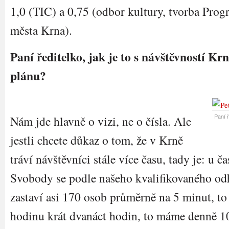
1,0 (TIC) a 0,75 (odbor kultury, tvorba Prog
města Krna).
Paní ředitelko, jak je to s návštěvností Kr
plánu?
Paní ř
Nám jde hlavně o vizi, ne o čísla. Ale
jestli chcete důkaz o tom, že v Krně
tráví návštěvníci stále více času, tady je: u č
Svobody se podle našeho kvalifikovaného o
zastaví asi 170 osob průměrně na 5 minut, to
hodinu krát dvanáct hodin, to máme denně 1