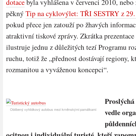
dotace
byla vyhlášena v červenci 2010, nebo z
pěkný
Tip na cyklovýlet: TŘI SESTRY z 29.
pokud přece jen zatouží po žhavých informac
atraktivní tiskové zprávy. Zkrátka prezent
ilustruje jednu z důležitých tezí Programu r
ruchu, totiž že „přednost dostávají regiony, k
rozmanitou a vyváženou koncepci“.
Proslýchá 
Oblíbený vyhlídkový autobus mezi krněnskými památkami
vedle org
půldenníc
ocitnou i individuální turisté, kteří zapom