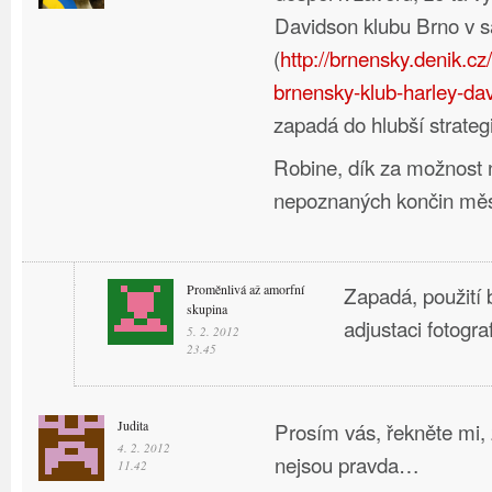
Davidson klubu Brno v s
(
http://brnensky.denik.c
brnensky-klub-harley-dav
zapadá do hlubší strategi
Robine, dík za možnost 
nepoznaných končin měs
Proměnlivá až amorfní
Zapadá, použití b
skupina
adjustaci fotograf
5. 2. 2012
23.45
Judita
Prosím vás, řekněte mi,
4. 2. 2012
nejsou pravda…
11.42