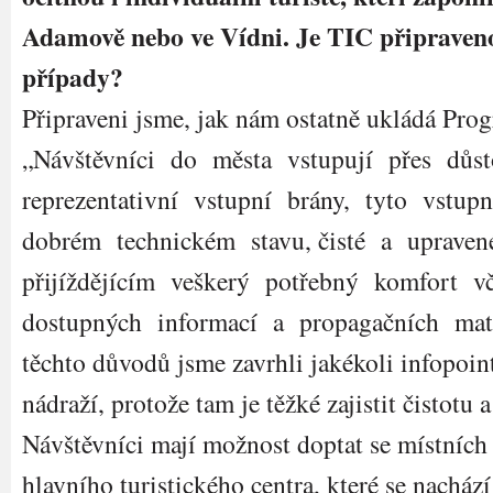
Adamově nebo ve Vídni. Je TIC připraveno
případy?
Připraveni jsme, jak nám ostatně ukládá Pro
„Návštěvníci do města vstupují přes důst
reprezentativní vstupní brány, tyto vstupn
dobrém technickém stavu, čisté a upraven
přijíždějícím veškerý potřebný komfort v
dostupných informací a propagačních mate
těchto důvodů jsme zavrhli jakékoli infopoint
nádraží, protože tam je těžké zajistit čistotu 
Návštěvníci mají možnost doptat se místních 
hlavního turistického centra, které se nacház