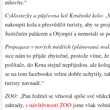
mluvíte.“
Cyklostezky a půjčovna kol Krněnské kolo
: „
nakoupit kola a přesvědčit turisty, aby se pro
Justičním palácem a Olympií a nemotali se p
Propagace v nových médiích (plánovaná real
sice nám to přijde zbytečné, protože víme, že 
počítače, do Krna stejně nepřijedou, ale kol
se na tom facebooku velmi dobře uchytily, ta
turisty navnadí.“
ZOO
: „Pan ředitel se věnoval spíše své vědec
zahrady,
s návštěvností ZOO
jsme však velmi