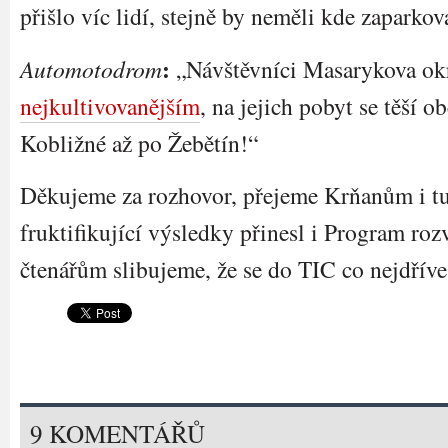
přišlo víc lidí, stejně by neměli kde zaparkov
:
Automotodrom
„Návštěvníci Masarykova okr
nejkultivovanějším
, na jejich pobyt se těší 
Kobližné až po Žebětín!“
Děkujeme za rozhovor, přejeme Krňanům i tu
fruktifikující výsledky přinesl i Program roz
čtenářům slibujeme, že se do TIC co nejdříve
9 KOMENTÁŘŮ