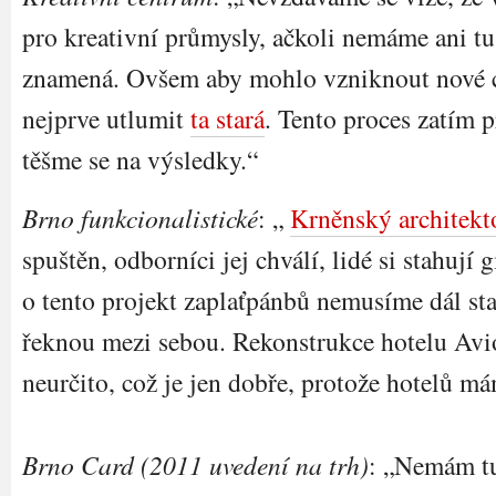
pro kreativní průmysly, ačkoli nemáme ani tu
znamená. Ovšem aby mohlo vzniknout nové c
nejprve utlumit
ta stará
. Tento proces zatím 
těšme se na výsledky.“
Brno funkcionalistické
: „
Krněnský architek
spuštěn, odborníci jej chválí, lidé si stahují g
o tento projekt zaplaťpánbů nemusíme dál star
řeknou mezi sebou. Rekonstrukce hotelu Avi
neurčito, což je jen dobře, protože hotelů m
Brno Card (2011 uvedení na trh)
: „Nemám tu