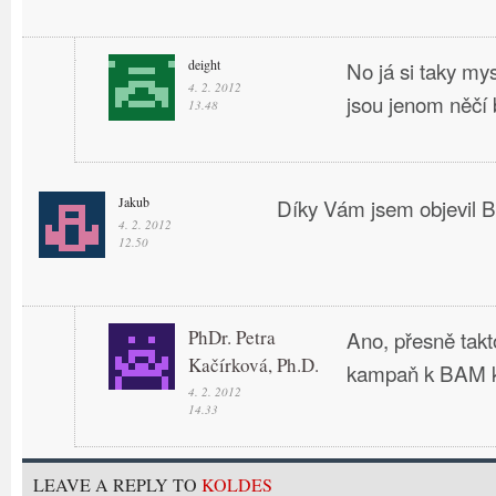
deight
No já si taky my
4. 2. 2012
jsou jenom něčí 
13.48
Jakub
Díky Vám jsem objevil B
4. 2. 2012
12.50
PhDr. Petra
Ano, přesně takt
Kačírková, Ph.D.
kampaň k BAM k
4. 2. 2012
14.33
LEAVE A REPLY TO
KOLDES