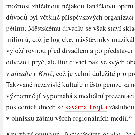
možnost zhlédnout nějakou Janáčkovu operu
důvodů byl většině příspěvkových organizací
pětinu; Městskému divadlu se však staví skla
milionů, což je logické: návštěvníky muzikál
vyloží rovnou před divadlem a po představení
odvezou pryč, ale tito diváci pak ve svých o
v divadle v Krně
, což je velmi důležité pro p
Takzvané nezávislé kultuře město peníze sam
významně jí vypomáhá s mediální prezentací
posledních dnech se
kavárna Trojka
zásluhou 
v ohnisku zájmu všech regionálních médií.“
Kreativní centrum
: „Nevzdáváme se vize, že 