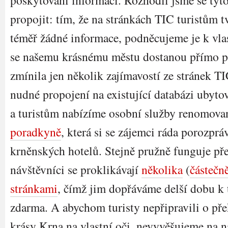
poskytování informací. Rozhodli jsme se tyt
propojit: tím, že na stránkách TIC turistům 
téměř žádné informace, podněcujeme je k vlas
se našemu krásnému městu dostanou přímo p
zmínila jen několik zajímavostí ze stránek TI
nudné propojení na existující databázi ubyto
a turistům nabízíme osobní služby renomov
poradkyně
, která si se zájemci ráda porozpráv
krněnských hotelů. Stejně pružně funguje př
návštěvníci se proklikávají
několika
(
částečn
stránkami
, čímž jim dopřáváme delší dobu k t
zdarma. A abychom turisty nepřipravili o pře
krásy Krna na vlastní oči, nevyvěšujeme na 