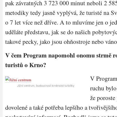
pak závratných 3 723 000 minut neboli 2 585
metodiky tedy jasně vyplývá, že turisté na S
o 7 let více než dříve. A to mluvíme jen o jed
uděláte představu, jak se do našich pobytový
takové pecky, jako jsou ohňostroje nebo váno
V čem Program napomohl onomu strmě r
turistů o Krno?
V Program
Jižní centrum, budoucnost krněnské turistiky
ruchu bylo
že poroste
dovolené a také potřeba lepšího a tvořivější