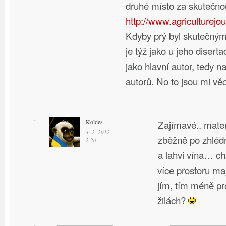
druhé místo za skutečno
http://www.agriculturejou
Kdyby prý byl skutečný
je týž jako u jeho disert
jako hlavní autor, tedy n
autorů. No to jsou mi vě
Koldes
Zajímavé.. materi
4. 2. 2012
zběžně po zhlédn
2.20
a lahvi vína… ch
více prostoru maj
jím, tím méně p
žilách?