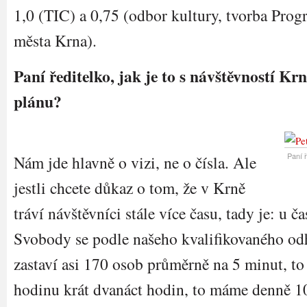
1,0 (TIC) a 0,75 (odbor kultury, tvorba Prog
města Krna).
Paní ředitelko, jak je to s návštěvností Kr
plánu?
Paní ř
Nám jde hlavně o vizi, ne o čísla. Ale
jestli chcete důkaz o tom, že v Krně
tráví návštěvníci stále více času, tady je: u č
Svobody se podle našeho kvalifikovaného o
zastaví asi 170 osob průměrně na 5 minut, to
hodinu krát dvanáct hodin, to máme denně 1