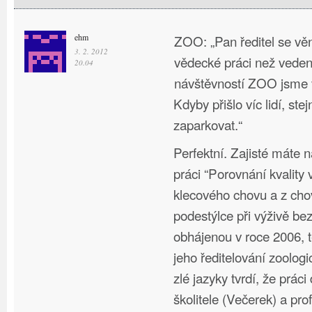
ehm
ZOO: „Pan ředitel se vě
3. 2. 2012
vědecké práci než veden
20.04
návštěvností ZOO jsme v
Kdyby přišlo víc lidí, st
zaparkovat.“
Perfektní. Zajisté máte n
práci “Porovnání kvality 
klecového chovu a z cho
podestýlce při výživě bez
obhájenou v roce 2006, 
jeho ředitelování zoolo
zlé jazyky tvrdí, že práci
školitele (Večerek) a pro