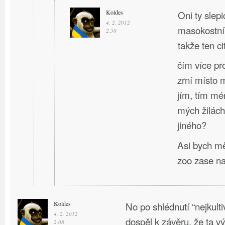
Koldes
Oni ty slep
4. 2. 2012
masokostní
2.50
takže ten ci
čím více pro
zrní místo 
jím, tím mé
mých žilách
jiného?
Asi bych mě
zoo zase nav
Koldes
No po shlédnutí “nejkult
4. 2. 2012
dospěl k závěru, že ta v
2.08