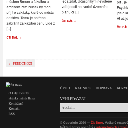
leda zdát. Účast nikým nevolené
městem Brnem a fakultou a
píší, je
veřejnosti na tvorbě územního
architekt Petr Pelčák by mohl
Psychi
plánu či [...]
přijít o zakázky, které od města
jde o k
dostává. Tomu je potřeba
Ať už jd
ČTI DÁL →
zabránit za každou cenu Lidé z
ČTI DÁ
[...]
ČTI DÁL →
← PŘEDCHOZÍ
ÚVOD
RADNICE
DOPRAVA
ROZVO
O City Identity
stránky města Brna
VYHLEDÁVÁNÍ:
Ke stažení
Kontakt
RSS
© Copyright 2020 —
Žít Brno
. Veškerý textov
Některé fotky pochází z
internetových zdrojů