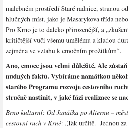
malebném prostředí Staré radnice, stranou o
hlučných míst, jako je Masarykova třída neb
Pro Krno je to daleko přirozenější, a „zkušení
kritičtější vůči všemu umělému a kladou důra
zejména ve vztahu k emočním prožitkům“.
Ano, emoce jsou velmi důležité. Ale zůstaň
nudných faktů. Vybíráme namátkou několi
starého Programu rozvoje cestovního ruch
stručně nastínit, v jaké fázi realizace se na
Brno kulturní: Od Janáčka po Alternu – městs
cestovní ruch v Krně
: „Tak určitě. Jednou za 