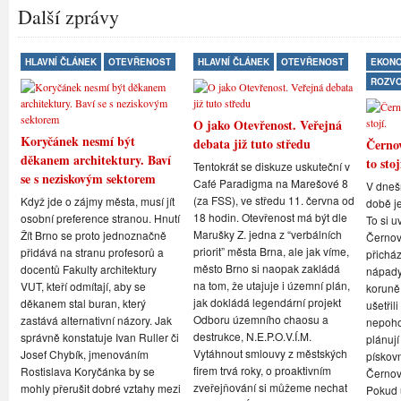
Další zprávy
HLAVNÍ ČLÁNEK
OTEVŘENOST
HLAVNÍ ČLÁNEK
OTEVŘENOST
EKONO
ROZV
O jako Otevřenost. Veřejná
Koryčánek nesmí být
debata již tuto středu
Černov
děkanem architektury. Baví
to stoj
Tentokrát se diskuze uskuteční v
se s neziskovým sektorem
Café Paradigma na Marešové 8
V dneš
(za FSS), ve středu 11. června od
Když jde o zájmy města, musí jít
době je
18 hodin. Otevřenost má být dle
osobní preference stranou. Hnutí
To si u
Marušky Z. jedna z “verbálních
Žít Brno se proto jednoznačně
Černovi
priorit” města Brna, ale jak víme,
přidává na stranu profesorů a
přicház
město Brno si naopak zakládá
docentů Fakulty architektury
nápady,
na tom, že utajuje i územní plán,
VUT, kteří odmítají, aby se
koruně
jak dokládá legendární projekt
děkanem stal buran, který
ušetřil
Odboru územního chaosu a
zastává alternativní názory. Jak
nepoho
destrukce, N.E.P.O.V.Í.M.
správně konstatuje Ivan Ruller či
plánují
Vytáhnout smlouvy z městských
Josef Chybík, jmenováním
pískov
firem trvá roky, o proaktivním
Rostislava Koryčánka by se
Černov
zveřejňování si můžeme nechat
mohly přerušit dobré vztahy mezi
Pokud u