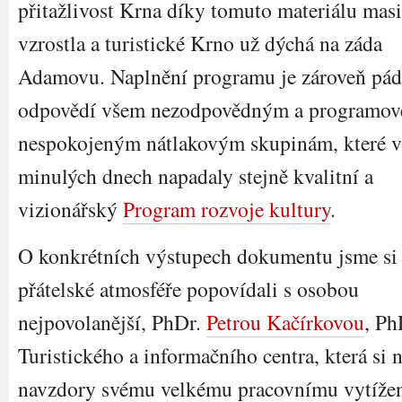
přitažlivost Krna díky tomuto materiálu mas
vzrostla a turistické Krno už dýchá na záda
Adamovu. Naplnění programu je zároveň pá
odpovědí všem nezodpovědným a programov
nespokojeným nátlakovým skupinám, které v
minulých dnech napadaly stejně kvalitní a
vizionářský
Program rozvoje kultury
.
O konkrétních výstupech dokumentu jsme si
přátelské atmosféře popovídali s osobou
nejpovolanější, PhDr.
Petrou Kačírkovou
, Ph
Turistického a informačního centra, která si n
navzdory svému velkému pracovnímu vytížen