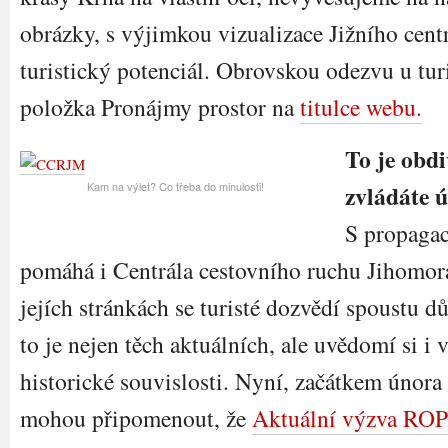
obrázky, s výjimkou vizualizace Jižního cent
turistický potenciál. Obrovskou odezvu u tur
položka Pronájmy prostor na
titulce webu.
To je obd
Kam na výlet? Co třeba do minulosti!
zvládáte 
S propaga
pomáhá i Centrála cestovního ruchu Jihomor
jejích stránkách se turisté dozvědí spoustu dů
to je nejen těch aktuálních, ale uvědomí si i 
historické souvislosti. Nyní, začátkem února
mohou připomenout, že
Aktuální výzva ROP