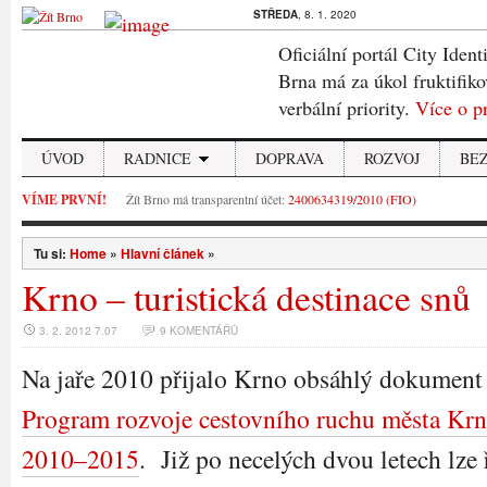
STŘEDA
, 8. 1. 2020
Oficiální portál City Ident
Brna má za úkol fruktifiko
verbální priority.
Více o p
ÚVOD
RADNICE
DOPRAVA
ROZVOJ
BE
VÍME PRVNÍ!
Žít Brno má transparentní účet:
2400634319/2010 (FIO)
Tu si:
Home
»
Hlavní článek
»
Krno – turistická destinace snů
3. 2. 2012 7.07
9 KOMENTÁŘŮ
Na jaře 2010 přijalo Krno obsáhlý dokument
Program rozvoje cestovního ruchu města Krn
2010–2015
. Již po necelých dvou letech lze ř