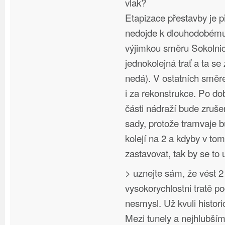
vlak?
Etapizace přestavby je p
nedojde k dlouhodobému 
výjimkou směru Sokolnic
jednokolejná trať a ta se
nedá). V ostatních směr
i za rekonstrukce. Po d
části nádraží bude zruš
sady, protože tramvaje 
kolejí na 2 a kdyby v to
zastavovat, tak by se to 
> uznejte sám, že vést 2
vysokorychlostni tratě p
nesmysl. Už kvuli hist
Mezi tunely a nejhlubší