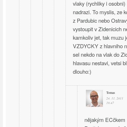
vlaky (rychliky i osobni)
nadrazi. To myslis, ze 
z Pardubic nebo Ostravy
vystoupit v Zidenicich 
kamkoliv jet, tak muzu j
VZDYCKY z hlavniho na
sel nekdo na vlak do Zi
hlavasu nestavi, vetsi b
dlouho:)
Tomas
24. 11. 2011
19.47
nějakým ECčkem ne