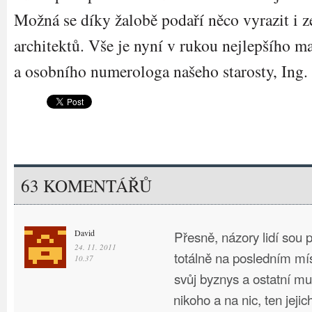
Možná se díky žalobě podaří něco vyrazit i z
architektů. Vše je nyní v rukou nejlepšího m
a osobního numerologa našeho starosty, Ing
63 KOMENTÁŘŮ
David
Přesně, názory lidí sou p
24. 11. 2011
totálně na posledním mís
10.37
svůj byznys a ostatní mu
nikoho a na nic, ten jejic