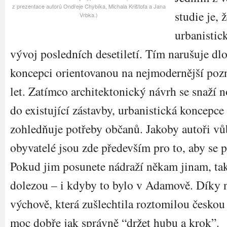
z prezentace autorů Ondřeje Chybíka, Michala Krištofa a Jana
studie je, 
Vrbka.)
urbanistic
vývoj posledních desetiletí. Tím narušuje 
koncepci orientovanou na nejmodernější po
let. Zatímco architektonický návrh se snaží n
do existující zástavby, urbanistická koncepce
zohledňuje potřeby občanů. Jakoby autoři vů
obyvatelé jsou zde především pro to, aby se 
Pokud jim posunete nádraží někam jinam, tak 
dolezou – i kdyby to bylo v Adamově. Díky 
výchově, která zušlechtila roztomilou českou
moc dobře jak správně “držet hubu a krok”.