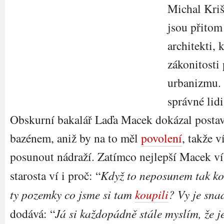
Michal Kriš
jsou přitom
architekti, 
zákonitosti
urbanizmu. 
správné lid
Obskurní bakalář Laďa Macek dokázal postavi
bazénem, aniž by na to měl
povolení
, takže 
posunout nádraží. Zatímco nejlepší Macek ví
starosta ví i proč: “
Když to neposunem tak 
ty pozemky co jsme si tam
koupili
? Vy je sna
dodává: “
Já si každopádně stále myslím, že j