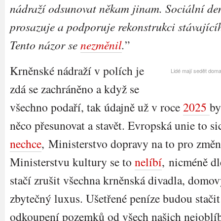
nádraží odsunovat někam jinam. Sociální de
prosazuje a podporuje rekonstrukci stávající
Tento názor se
nezměnil
.
”
Krněnské nádraží v polích je
Lidé mají sedět doma
zdá se zachráněno a když se
všechno podaří, tak údajně už v roce
2025
by
něco přesunovat a stavět. Evropská unie to sic
nechce
, Ministerstvo dopravy na to pro změ
Ministerstvu kultury se to
nelíbí
, nicméně dl
stačí zrušit všechna krněnská divadla, domo
zbytečný luxus. Ušetřené peníze budou stači
odkoupení pozemků od všech našich nejoblíbe