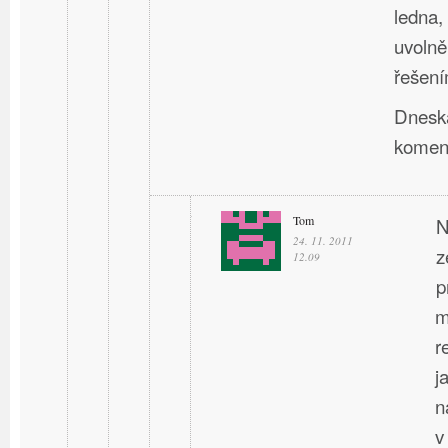
ledna,
uvolně
řešení
Dneska
komen
Tom
N
24. 11. 2011
z
12.09
p
m
r
j
n
v