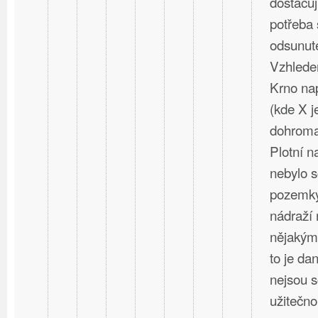
dostačují
potřeba 
odsunuté
Vzhlede
Krno nap
(kde X j
dohromad
Plotní 
nebylo s
pozemky
nádraží 
nějakým
to je dan
nejsou 
užitečno