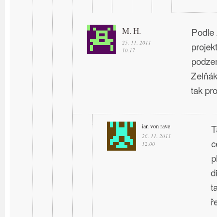
M. H.
Podle 
25. 11. 2011
projek
10.17
podzem
Zelňák
tak pro
ian von rave
T
26. 11. 2011
c
12.00
p
d
t
ř