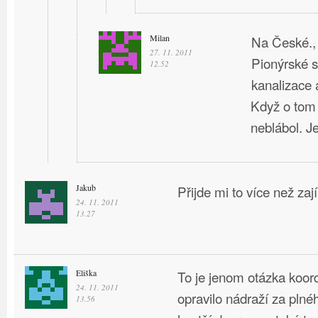
Milan
Na České., 
27. 11. 2011
Pionýrské s
12.52
kanalizace a
Když o tom
neblábol. J
Jakub
Přijde mi to více než za
24. 11. 2011
13.27
Eliška
To je jenom otázka koor
24. 11. 2011
opravilo nádraží za plné
13.56