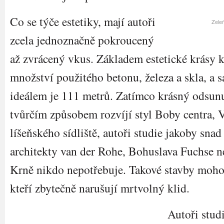
Co se týče estetiky, mají autoři
Zeleň
zcela jednoznačně pokroucený
až zvrácený vkus. Základem estetické krásy k
množství použitého betonu, železa a skla, a
ideálem je 111 metrů. Zatímco krásný odsun
tvůrčím způsobem rozvíjí styl Boby centra, 
líšeňského sídliště, autoři studie jakoby sna
architekty van der Rohe, Bohuslava Fuchse 
Krně nikdo nepotřebuje. Takové stavby mohou
kteří zbytečně narušují mrtvolný klid.
Autoři stud