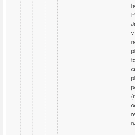
h
P
J
v
n
p
t
c
p
p
(
o
r
n