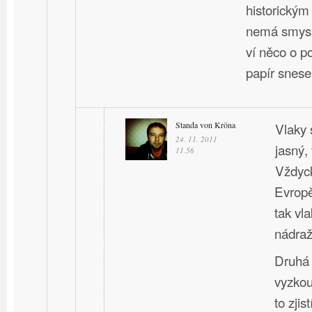
historický
nemá smysl
ví něco o p
papír snese
Standa von Kröna
Vlaky 
24. 11. 2011
jasný, 
11.56
Vždyck
Evropě
tak vla
nádraží
Druhá 
vyzkou
to zji