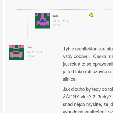
rosi
24. 11. 2011
20.58
Tom
Tyhle architektonicke st
24. 11. 2011
vzdy pobavi… Ceska mel
11.34
jak rok a to se opravoval
je ted také rok uzavřená
silnice.
Jak dlouho by tedy do to
ŽÁDNÝ vlak? 2, 3roky? S
snad nějdo myslíte, že j
vybudovat zastřešení, vy