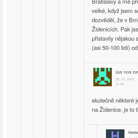
Bratislavy a mé př
velké, když jsem s
dozvěděl, že v Br
Židenicích. Pak j
přistavily nějakou 
(asi 50-100 lidí) o
ian von ra
26. 11. 2011
11.58
skutečně některé 
na Židenice, je to
Martin