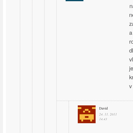
n
n
z
a
r
d
v
j
k
v
David
24. 11. 2011
14.43