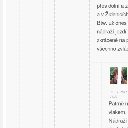
přes dolní a 
a v Židenicíc
Btw. už dnes
nádraží jezdí
zkrácené na p
všechno zvlád
30. 11. 2011
16.31
Patrně n
vlakem,
Nádraží 