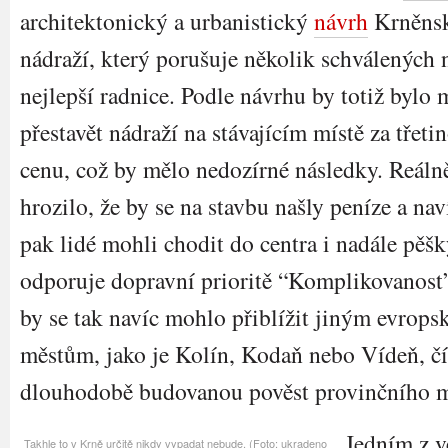
architektonický a urbanistický
návrh
Krněns
nádraží, který porušuje několik schválených 
nejlepší radnice. Podle návrhu by totiž bylo
přestavět nádraží na stávajícím místě za třeti
cenu, což by mělo nedozírné následky. Reáln
hrozilo, že by se na stavbu našly peníze a nav
pak lidé mohli chodit do centra i nadále pěšk
odporuje dopravní prioritě “Komplikovanost
by se tak navíc mohlo přiblížit jiným evrop
městům, jako je Kolín, Kodaň nebo Vídeň, čí
dlouhodobě budovanou pověst provinčního 
Jedním z v
Takhle to v Krně určitě nikdy vypadat nebude. (Foto: ukradeno