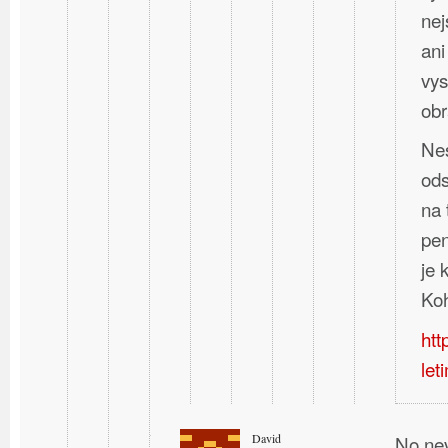
nej
ani
vys
obr
Nes
ods
na 
pen
je
Koh
htt
let
David
No nev