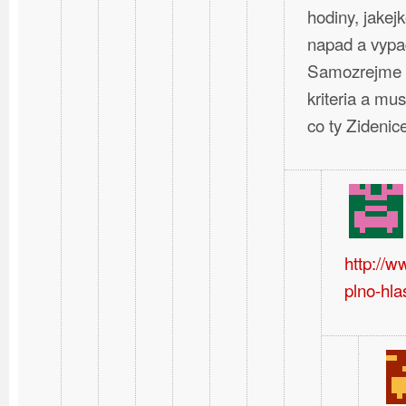
hodiny, jakej
napad a vypa
Samozrejme t
kriteria a mus
co ty Zideni
http://
plno-hla