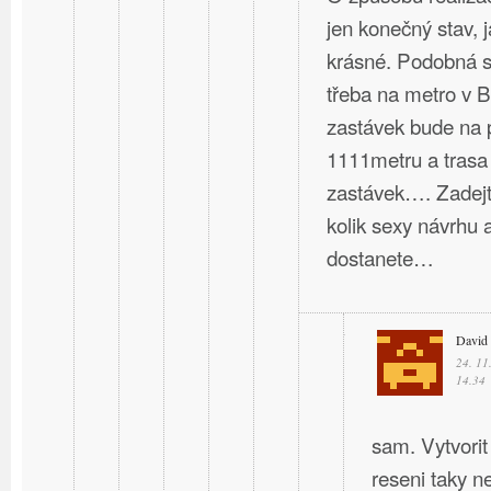
jen konečný stav, 
krásné. Podobná st
třeba na metro v B
zastávek bude na 
1111metru a trasa
zastávek…. Zadejte
kolik sexy návrhu a
dostanete…
David
24. 11
14.34
sam. Vytvorit
reseni taky ne