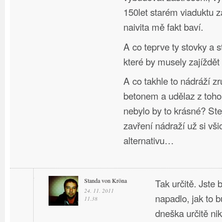
150let starém viaduktu 
naivita mě fakt baví.
A co teprve ty stovky a s
které by musely zajíždět
A co takhle to nádráží zru
betonem a udělaz z toho
nebylo by to krásné? Stej
zavření nádraží už si vši
alternativu…
Standa von Kröna
Tak určitě. Jste
24. 11. 2011
napadlo, jak to b
11.38
dneška určitě nik