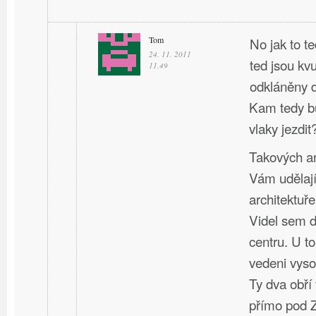
Tom
No jak to t
24. 11. 2011
ted jsou kv
11.49
odkláněny d
Kam tedy bu
vlaky jezdit
Takových ar
Vám udělají
architektuře
Videl sem d
centru. U t
vedeni vyso
Ty dva obří
přímo pod 