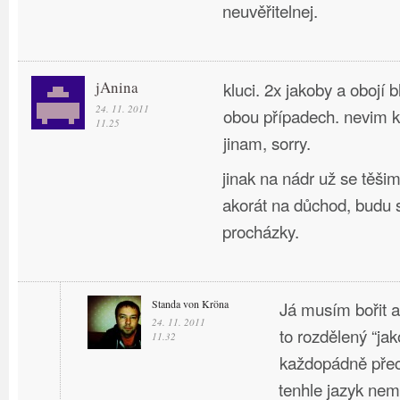
neuvěřitelnej.
jAnina
kluci. 2x jakoby a obojí b
24. 11. 2011
obou případech. nevim 
11.25
jinam, sorry.
jinak na nádr už se těši
akorát na důchod, budu s
procházky.
Standa von Kröna
Já musím bořit a 
24. 11. 2011
to rozdělený “jak
11.32
každopádně pře
tenhle jazyk ne