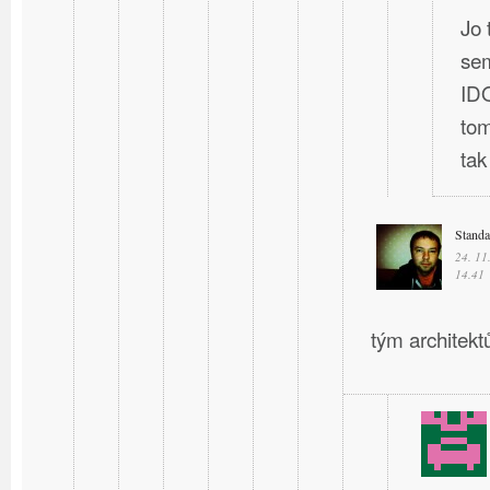
Jo 
sem
IDO
tom
ta
Stand
24. 11
14.41
tým architektů