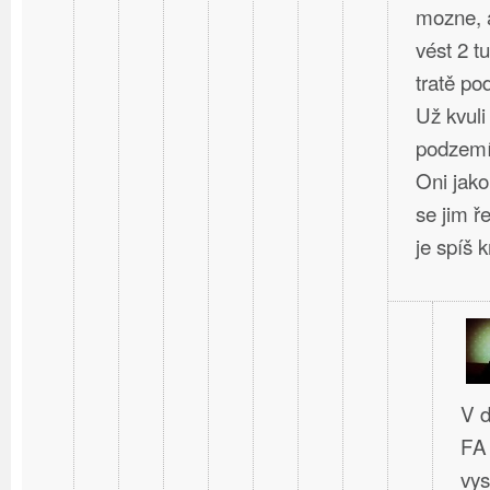
mozne, a
vést 2 t
tratě po
Už kvuli
podzem
Oni jako
se jim ř
je spíš kr
V d
FA 
vys