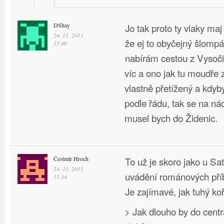
DShay
Jo tak proto ty vlaky maj
24. 11. 2011
že ej to obyčejný šlompá
15.00
nabírám cestou z Vysoči
víc a ono jak tu moudře z
vlastně přetížený a kdyb
podle řádu, tak se na ná
musel bych do Židenic.
Čestmír Hroch
To už je skoro jako u Sa
24. 11. 2011
uvádění románových pří
15.34
Je zajímavé, jak tuhý ko
> Jak dlouho by do cen