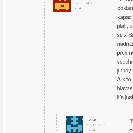
24. 11. 2011
odklan
12.01
kapaci
plati, 
se z B
nadraz
pres n
vsechn
jinudy
A k te
hlavas
it’s ju
Tomas
T
24. 11. 2011
d
14.34