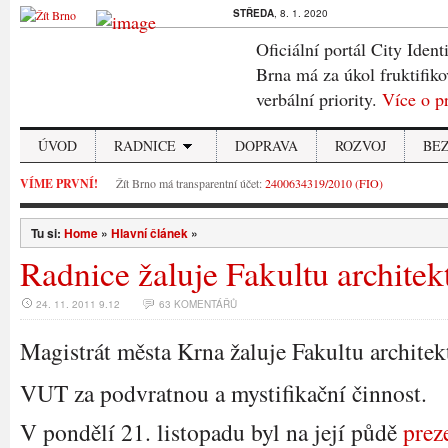
STŘEDA
, 8. 1. 2020
Oficiální portál City Ident
Brna má za úkol fruktifiko
verbální priority.
Více o p
ÚVOD
RADNICE
DOPRAVA
ROZVOJ
BE
VÍME PRVNÍ!
Žít Brno má transparentní účet:
2400634319/2010 (FIO)
Tu si:
Home
»
Hlavní článek
»
Radnice žaluje Fakultu architek
24. 11. 2011 9.12
63 KOMENTÁŘŮ
Magistrát města Krna žaluje Fakultu architek
VUT za podvratnou a mystifikační činnost.
V pondělí 21. listopadu byl na její půdě
prez