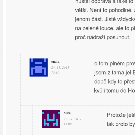
hustší doprava a také t
větší. Není to pohodlné, 
jenom část. Jistě vždyck
na zelené louce, ale to 
proč nádraží posunout.
ondra
o tom plném pro
24. 11. 2011
jsem z tama jel
15.10
době kdy to přes
kvůli tomu do H
Mira
Protože ješ
27. 11. 2011
tak proto by
13.08