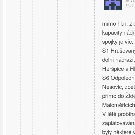
30. 11
14.49
mimo hl.n. z
kapacity nád
spojky je víc:
S1 Hrušovany
dolní nádraží,
Heršpice a Hl
S6 Odpolední
Nesovic, zpět
přímo do Žide
Maloměřicích
V létě probíh
zaplátovávání
byly některé