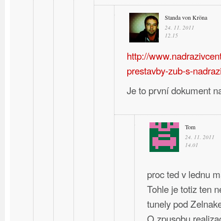
Standa von Kröna
24. 11. 2011
12.15
http://www.nadrazivcent
prestavby-zub-s-nadraz
Je to první dokument n
Tom
24. 11. 2011
14.01
proc ted v lednu m
Tohle je totiz ten 
tunely pod Zelnak
O zpusobu realizac