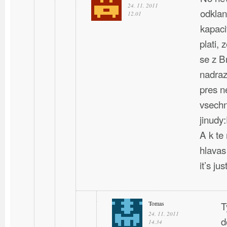
24. 11. 2011
odklan
12.01
kapaci
plati, 
se z B
nadraz
pres n
vsechn
jinudy
A k te
hlavas
it’s ju
Tomas
T
24. 11. 2011
d
14.34