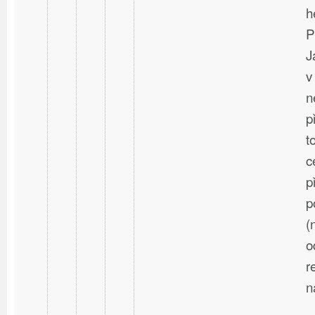
h
P
J
v
n
p
t
c
p
p
(
o
r
n