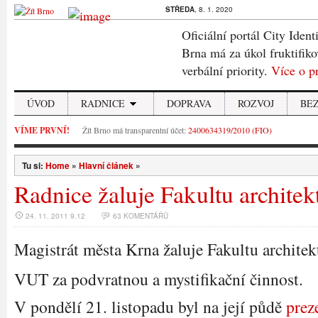
STŘEDA
, 8. 1. 2020
Oficiální portál City Ident
Brna má za úkol fruktifiko
verbální priority.
Více o p
ÚVOD
RADNICE
DOPRAVA
ROZVOJ
BE
VÍME PRVNÍ!
Žít Brno má transparentní účet:
2400634319/2010 (FIO)
Tu si:
Home
»
Hlavní článek
»
Radnice žaluje Fakultu architek
24. 11. 2011 9.12
63 KOMENTÁŘŮ
Magistrát města Krna žaluje Fakultu architek
VUT za podvratnou a mystifikační činnost.
V pondělí 21. listopadu byl na její půdě
prez