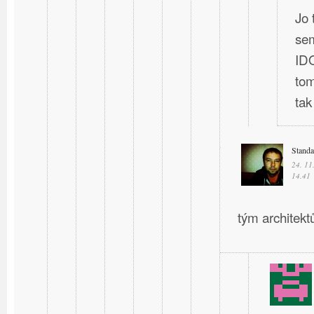
Jo 
sem
IDO
tom
ta
Stand
24. 11
14.41
tým architektů