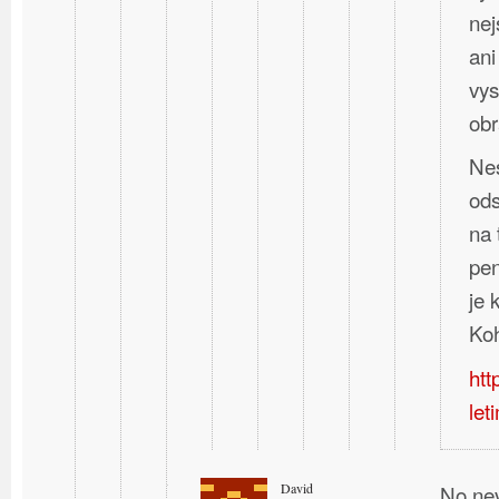
nej
ani
vys
obr
Nes
ods
na 
pen
je
Koh
htt
let
David
No nev