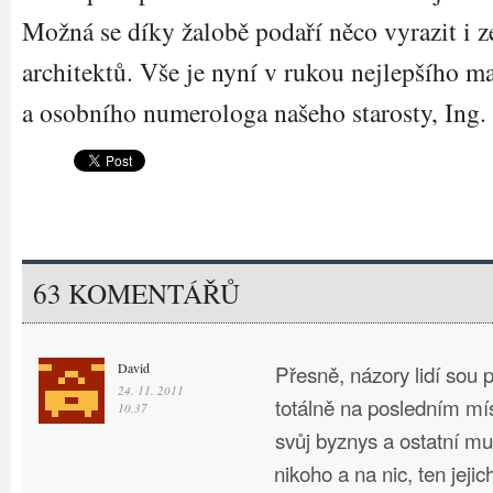
Možná se díky žalobě podaří něco vyrazit i z
architektů. Vše je nyní v rukou nejlepšího m
a osobního numerologa našeho starosty, Ing
63 KOMENTÁŘŮ
David
Přesně, názory lidí sou p
24. 11. 2011
totálně na posledním mís
10.37
svůj byznys a ostatní mu
nikoho a na nic, ten jejic