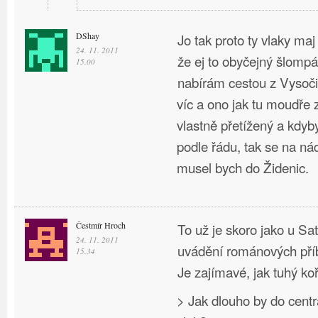
DShay
Jo tak proto ty vlaky maj
24. 11. 2011
že ej to obyčejný šlompá
15.00
nabírám cestou z Vysoči
víc a ono jak tu moudře z
vlastně přetížený a kdyb
podle řádu, tak se na ná
musel bych do Židenic.
Čestmír Hroch
To už je skoro jako u Sa
24. 11. 2011
uvádění románových pří
15.34
Je zajímavé, jak tuhý ko
> Jak dlouho by do cen