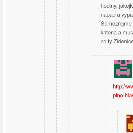
hodiny, jakej
napad a vypa
Samozrejme t
kriteria a mus
co ty Zideni
http://
plno-hla