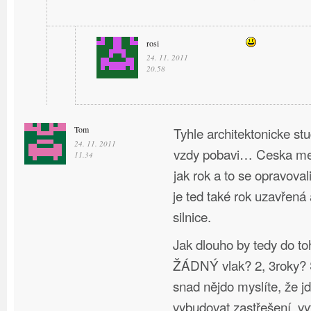
rosi
24. 11. 2011
20.58
Tom
Tyhle architektonicke st
24. 11. 2011
vzdy pobavi… Ceska mel
11.34
jak rok a to se opravoval
je ted také rok uzavřená
silnice.
Jak dlouho by tedy do to
ŽÁDNÝ vlak? 2, 3roky? S
snad nějdo myslíte, že j
vybudovat zastřešení, vy