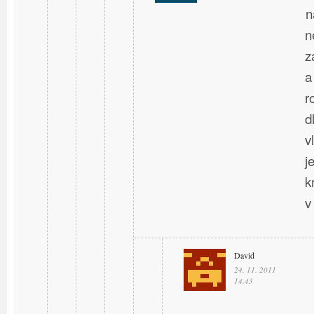
n
n
z
a
r
d
v
j
k
v
David
24. 11. 2011
14.43