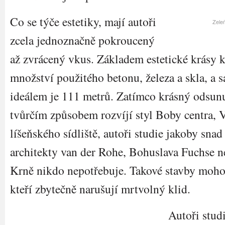
Co se týče estetiky, mají autoři
Zeleň
zcela jednoznačně pokroucený
až zvrácený vkus. Základem estetické krásy k
množství použitého betonu, železa a skla, a
ideálem je 111 metrů. Zatímco krásný odsun
tvůrčím způsobem rozvíjí styl Boby centra, 
líšeňského sídliště, autoři studie jakoby sna
architekty van der Rohe, Bohuslava Fuchse 
Krně nikdo nepotřebuje. Takové stavby mohou
kteří zbytečně narušují mrtvolný klid.
Autoři stud