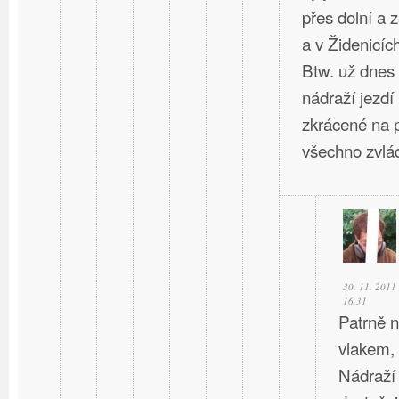
přes dolní a 
a v Židenicíc
Btw. už dnes
nádraží jezdí
zkrácené na p
všechno zvlád
30. 11. 2011
16.31
Patrně n
vlakem,
Nádraží 