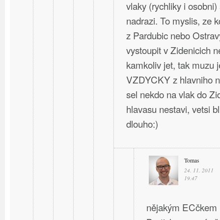
vlaky (rychliky i osobni)
nadrazi. To myslis, ze 
z Pardubic nebo Ostravy
vystoupit v Zidenicich 
kamkoliv jet, tak muzu j
VZDYCKY z hlavniho na
sel nekdo na vlak do Zi
hlavasu nestavi, vetsi b
dlouho:)
Tomas
24. 11. 2011
19.47
nějakým ECčkem ne