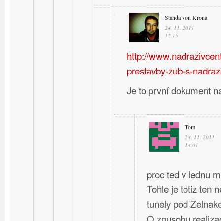
Standa von Kröna
24. 11. 2011
12.15
http://www.nadrazivcent
prestavby-zub-s-nadraz
Je to první dokument n
Tom
24. 11. 2011
14.01
proc ted v lednu m
Tohle je totiz ten 
tunely pod Zelnak
O zpusobu realizac