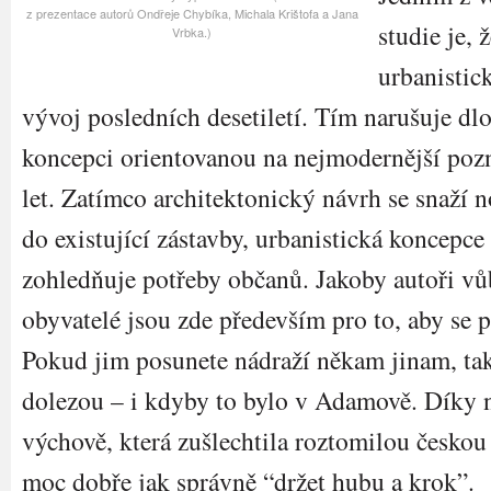
z prezentace autorů Ondřeje Chybíka, Michala Krištofa a Jana
studie je, 
Vrbka.)
urbanistic
vývoj posledních desetiletí. Tím narušuje 
koncepci orientovanou na nejmodernější po
let. Zatímco architektonický návrh se snaží n
do existující zástavby, urbanistická koncepce
zohledňuje potřeby občanů. Jakoby autoři vů
obyvatelé jsou zde především pro to, aby se 
Pokud jim posunete nádraží někam jinam, tak 
dolezou – i kdyby to bylo v Adamově. Díky 
výchově, která zušlechtila roztomilou českou
moc dobře jak správně “držet hubu a krok”.