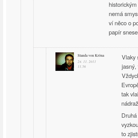
historický
nemá smysl
ví něco o p
papír snese
Standa von Kröna
Vlaky 
24. 11. 2011
jasný, 
11.56
Vždyck
Evropě
tak vla
nádraží
Druhá 
vyzkou
to zji