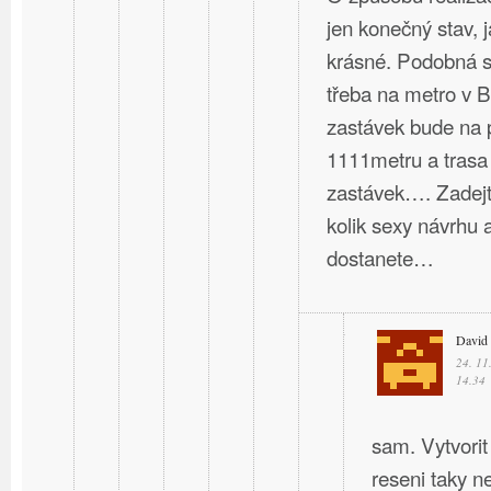
jen konečný stav, 
krásné. Podobná st
třeba na metro v B
zastávek bude na 
1111metru a trasa
zastávek…. Zadejte
kolik sexy návrhu a
dostanete…
David
24. 11
14.34
sam. Vytvorit
reseni taky ne