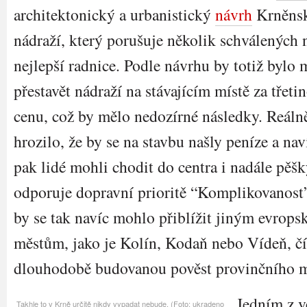
architektonický a urbanistický
návrh
Krněns
nádraží, který porušuje několik schválených 
nejlepší radnice. Podle návrhu by totiž bylo
přestavět nádraží na stávajícím místě za třeti
cenu, což by mělo nedozírné následky. Reáln
hrozilo, že by se na stavbu našly peníze a nav
pak lidé mohli chodit do centra i nadále pěšk
odporuje dopravní prioritě “Komplikovanost
by se tak navíc mohlo přiblížit jiným evrop
městům, jako je Kolín, Kodaň nebo Vídeň, čí
dlouhodobě budovanou pověst provinčního 
Jedním z v
Takhle to v Krně určitě nikdy vypadat nebude. (Foto: ukradeno