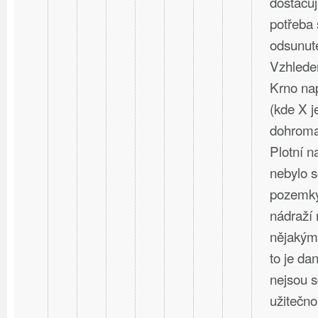
dostačují
potřeba 
odsunuté
Vzhlede
Krno nap
(kde X j
dohromad
Plotní 
nebylo s
pozemky
nádraží 
nějakým
to je dan
nejsou 
užitečno