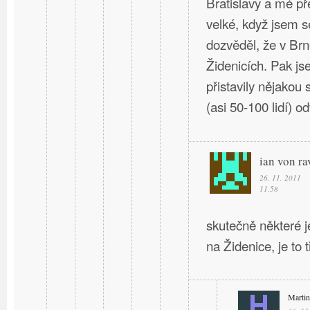
Bratislavy a mé př
velké, když jsem s
dozvěděl, že v Br
Židenicích. Pak j
přistavily nějakou 
(asi 50-100 lidí) o
ian von ra
26. 11. 2011
11.58
skutečně některé 
na Židenice, je to
Martin