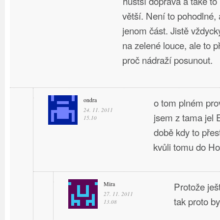
hustší doprava a také t
větší. Není to pohodlné, 
jenom část. Jistě vždyck
na zelené louce, ale to 
proč nádraží posunout.
ondra
o tom plném pro
24. 11. 2011
jsem z tama jel
15.10
době kdy to přes
kvůli tomu do H
Mira
Protože ješ
27. 11. 2011
tak proto by
13.08