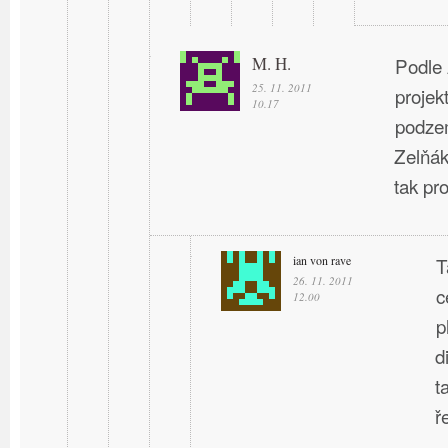
M. H.
Podle 
25. 11. 2011
projek
10.17
podzem
Zelňák
tak pro
ian von rave
T
26. 11. 2011
c
12.00
p
d
t
ř