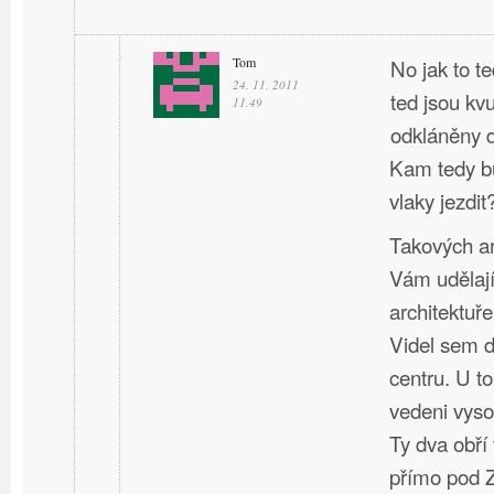
Tom
No jak to t
24. 11. 2011
ted jsou kv
11.49
odkláněny d
Kam tedy bu
vlaky jezdit
Takových ar
Vám udělají
architektuře
Videl sem d
centru. U t
vedeni vyso
Ty dva obří
přímo pod 