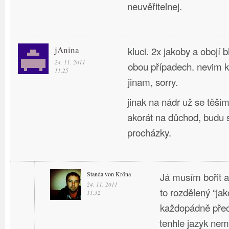
neuvěřitelnej.
jAnina
kluci. 2x jakoby a obojí b
24. 11. 2011
obou případech. nevim 
11.25
jinam, sorry.
jinak na nádr už se těši
akorát na důchod, budu s
procházky.
Standa von Kröna
Já musím bořit a 
24. 11. 2011
to rozdělený “jak
11.32
každopádně pře
tenhle jazyk ne