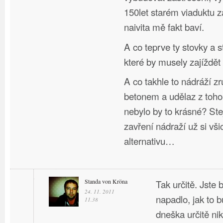
150let starém viaduktu 
naivita mě fakt baví.
A co teprve ty stovky a s
které by musely zajíždět
A co takhle to nádráží zru
betonem a udělaz z toho
nebylo by to krásné? Stej
zavření nádraží už si vši
alternativu…
Standa von Kröna
Tak určitě. Jste
24. 11. 2011
napadlo, jak to b
11.38
dneška určitě nik