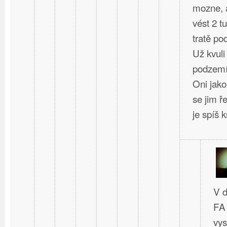
mozne, a
vést 2 t
tratě po
Už kvuli
podzem
Oni jako
se jim ř
je spíš kr
V d
FA 
vys