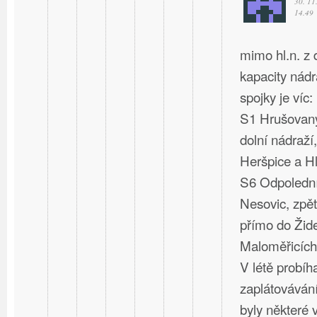
30. 11
14.49
mimo hl.n. z
kapacity nád
spojky je víc:
S1 Hrušovany
dolní nádraží,
Heršpice a Hl
S6 Odpolední
Nesovic, zpět
přímo do Žide
Maloměřicích
V létě probíh
zaplátovávání
byly některé