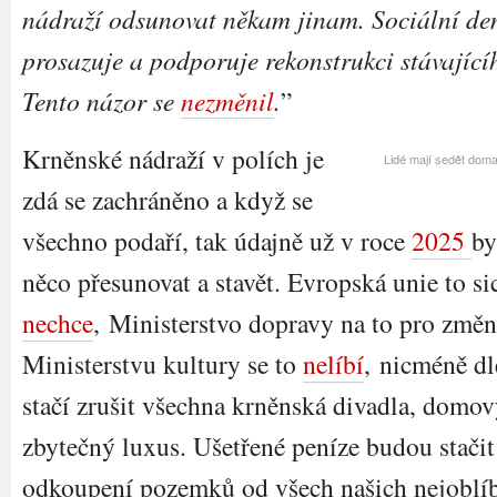
nádraží odsunovat někam jinam. Sociální de
prosazuje a podporuje rekonstrukci stávající
Tento názor se
nezměnil
.
”
Krněnské nádraží v polích je
Lidé mají sedět doma
zdá se zachráněno a když se
všechno podaří, tak údajně už v roce
2025
by
něco přesunovat a stavět. Evropská unie to sic
nechce
, Ministerstvo dopravy na to pro změ
Ministerstvu kultury se to
nelíbí
, nicméně dl
stačí zrušit všechna krněnská divadla, domo
zbytečný luxus. Ušetřené peníze budou stači
odkoupení pozemků od všech našich nejoblíbe