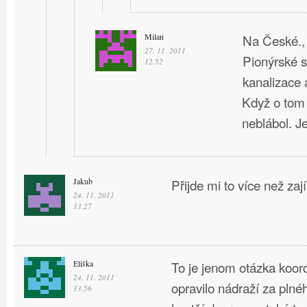
Milan
Na České., 
27. 11. 2011
Pionýrské s
12.52
kanalizace a
Když o tom
neblábol. J
Jakub
Přijde mi to více než za
24. 11. 2011
13.27
Eliška
To je jenom otázka koor
24. 11. 2011
opravilo nádraží za plné
13.56