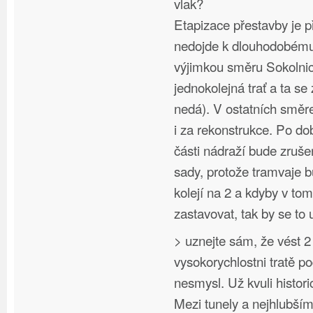
vlak?
Etapizace přestavby je p
nedojde k dlouhodobému 
výjimkou směru Sokolnic
jednokolejná trať a ta se
nedá). V ostatních směr
i za rekonstrukce. Po d
části nádraží bude zruš
sady, protože tramvaje 
kolejí na 2 a kdyby v to
zastavovat, tak by se to 
> uznejte sám, že vést 2
vysokorychlostni tratě p
nesmysl. Už kvuli hist
Mezi tunely a nejhlubší