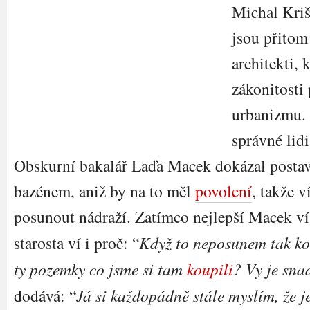
Michal Kriš
jsou přitom
architekti, 
zákonitosti
urbanizmu. 
správné lid
Obskurní bakalář Laďa Macek dokázal postavi
bazénem, aniž by na to měl
povolení
, takže 
posunout nádraží. Zatímco nejlepší Macek ví
starosta ví i proč: “
Když to neposunem tak 
ty pozemky co jsme si tam
koupili
? Vy je sna
dodává: “
Já si každopádně stále myslím, že j