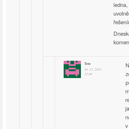
ledna,
uvolně
řešení
Dneska
komen
Tom
N
24. 11. 2011
z
12.09
p
m
r
j
n
v