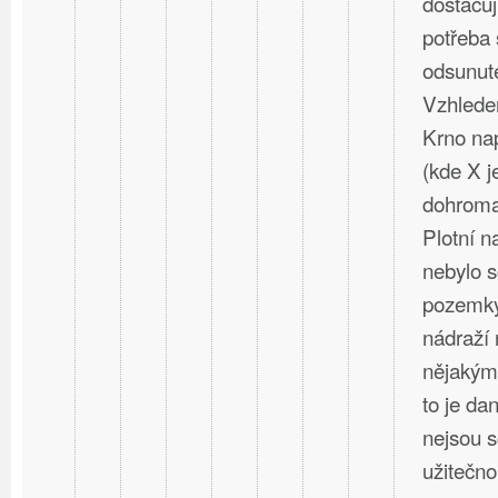
dostačují
potřeba 
odsunuté
Vzhlede
Krno nap
(kde X j
dohromad
Plotní 
nebylo s
pozemky
nádraží 
nějakým
to je dan
nejsou 
užitečno