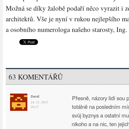
Možná se díky žalobě podaří něco vyrazit i z
architektů. Vše je nyní v rukou nejlepšího m
a osobního numerologa našeho starosty, Ing
63 KOMENTÁŘŮ
David
Přesně, názory lidí sou p
24. 11. 2011
totálně na posledním mís
10.37
svůj byznys a ostatní mu
nikoho a na nic, ten jejic