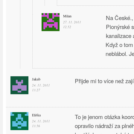
Milan
Na České., 
27. 11. 2011
Pionýrské s
12.52
kanalizace a
Když o tom
neblábol. J
Jakub
Přijde mi to více než za
24. 11. 2011
13.27
Eliška
To je jenom otázka koor
24. 11. 2011
opravilo nádraží za plné
13.56