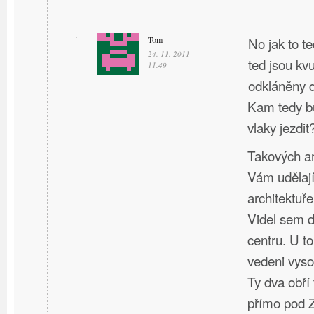
Tom
No jak to t
24. 11. 2011
ted jsou kv
11.49
odkláněny d
Kam tedy bu
vlaky jezdit
Takových ar
Vám udělají
architektuře
Videl sem d
centru. U t
vedeni vyso
Ty dva obří
přímo pod 