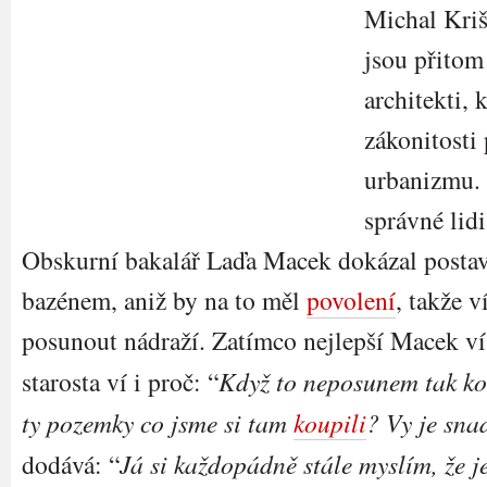
Michal Kriš
jsou přitom
architekti, 
zákonitosti
urbanizmu. 
správné lid
Obskurní bakalář Laďa Macek dokázal postavi
bazénem, aniž by na to měl
povolení
, takže 
posunout nádraží. Zatímco nejlepší Macek ví
starosta ví i proč: “
Když to neposunem tak 
ty pozemky co jsme si tam
koupili
? Vy je sna
dodává: “
Já si každopádně stále myslím, že j