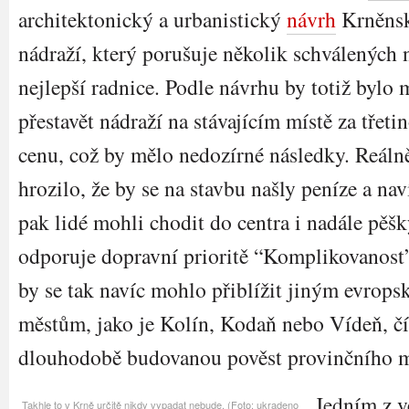
architektonický a urbanistický
návrh
Krněns
nádraží, který porušuje několik schválených 
nejlepší radnice. Podle návrhu by totiž bylo
přestavět nádraží na stávajícím místě za třeti
cenu, což by mělo nedozírné následky. Reáln
hrozilo, že by se na stavbu našly peníze a nav
pak lidé mohli chodit do centra i nadále pěšk
odporuje dopravní prioritě “Komplikovanost
by se tak navíc mohlo přiblížit jiným evrop
městům, jako je Kolín, Kodaň nebo Vídeň, čí
dlouhodobě budovanou pověst provinčního 
Jedním z v
Takhle to v Krně určitě nikdy vypadat nebude. (Foto: ukradeno