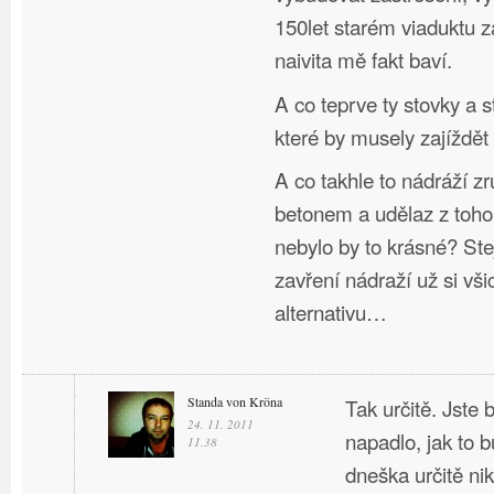
150let starém viaduktu 
naivita mě fakt baví.
A co teprve ty stovky a s
které by musely zajíždět
A co takhle to nádráží zru
betonem a udělaz z toho
nebylo by to krásné? Stej
zavření nádraží už si vši
alternativu…
Standa von Kröna
Tak určitě. Jste
24. 11. 2011
napadlo, jak to b
11.38
dneška určitě nik