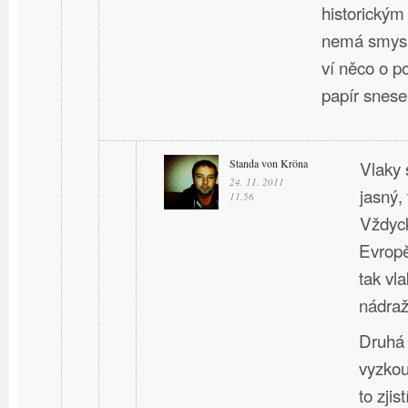
historický
nemá smysl
ví něco o p
papír snese
Standa von Kröna
Vlaky 
24. 11. 2011
jasný, 
11.56
Vždyck
Evropě
tak vla
nádraží
Druhá 
vyzkou
to zji