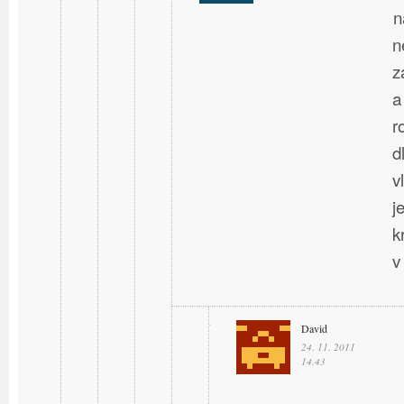
n
n
z
a
r
d
v
j
k
v
David
24. 11. 2011
14.43