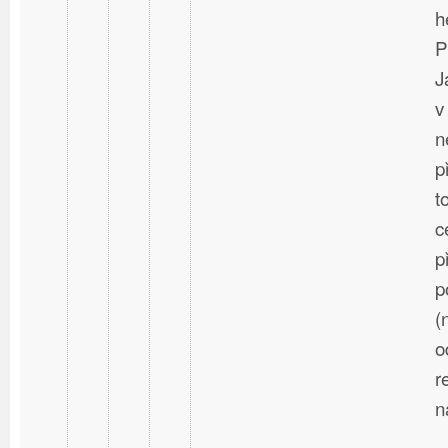
h
P
J
v
n
p
t
c
p
p
(
o
r
n