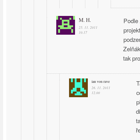
M. H.
Podle 
25. 11. 2011
projek
10.17
podzem
Zelňák
tak pro
ian von rave
T
26. 11. 2011
c
12.00
p
d
t
ř