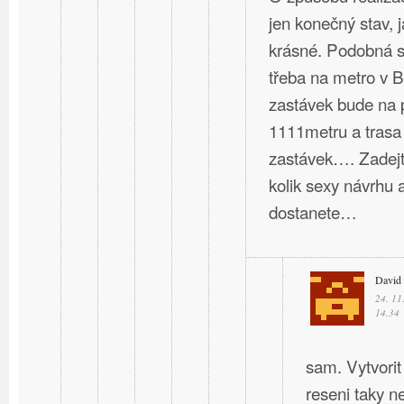
jen konečný stav, 
krásné. Podobná st
třeba na metro v B
zastávek bude na 
1111metru a trasa
zastávek…. Zadejte
kolik sexy návrhu a
dostanete…
David
24. 11
14.34
sam. Vytvorit
reseni taky ne