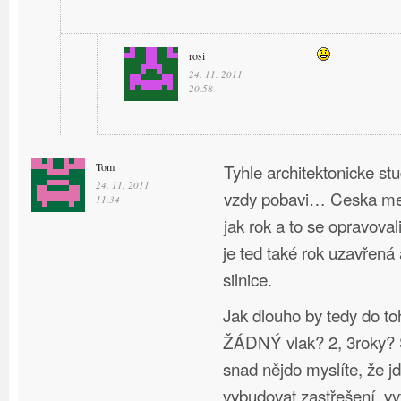
rosi
24. 11. 2011
20.58
Tom
Tyhle architektonicke st
24. 11. 2011
vzdy pobavi… Ceska mel
11.34
jak rok a to se opravoval
je ted také rok uzavřená
silnice.
Jak dlouho by tedy do to
ŽÁDNÝ vlak? 2, 3roky? S
snad nějdo myslíte, že j
vybudovat zastřešení, vy