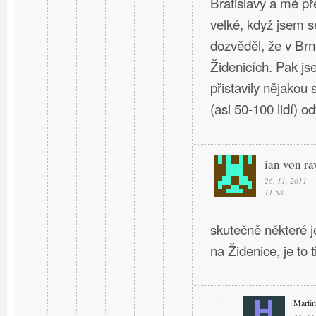
Bratislavy a mé př
velké, když jsem s
dozvěděl, že v Br
Židenicích. Pak j
přistavily nějakou 
(asi 50-100 lidí) o
ian von ra
26. 11. 2011
11.58
skutečně některé 
na Židenice, je to
Martin