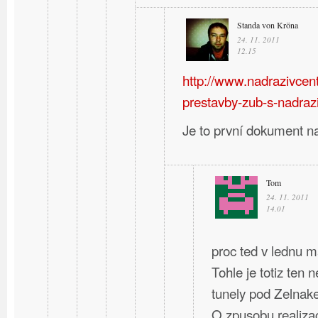
Standa von Kröna
24. 11. 2011
12.15
http://www.nadrazivcent
prestavby-zub-s-nadraz
Je to první dokument n
Tom
24. 11. 2011
14.01
proc ted v lednu m
Tohle je totiz ten 
tunely pod Zelnak
O zpusobu realizac