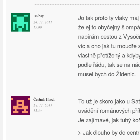
DShay
Jo tak proto ty vlaky maj
24. 11. 2011
že ej to obyčejný šlompá
15.00
nabírám cestou z Vysoči
víc a ono jak tu moudře z
vlastně přetížený a kdyb
podle řádu, tak se na ná
musel bych do Židenic.
Čestmír Hroch
To už je skoro jako u Sa
24. 11. 2011
uvádění románových pří
15.34
Je zajímavé, jak tuhý ko
> Jak dlouho by do cen