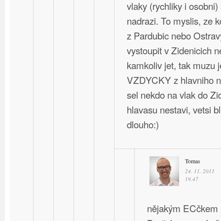
vlaky (rychliky i osobni)
nadrazi. To myslis, ze 
z Pardubic nebo Ostravy
vystoupit v Zidenicich 
kamkoliv jet, tak muzu j
VZDYCKY z hlavniho na
sel nekdo na vlak do Zi
hlavasu nestavi, vetsi b
dlouho:)
Tomas
24. 11. 2011
19.47
nějakým ECčkem ne