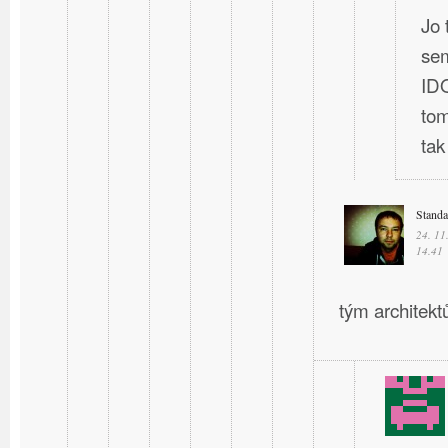
Jo 
sem
IDO
tom
ta
Stand
24. 11
14.41
tým architektů