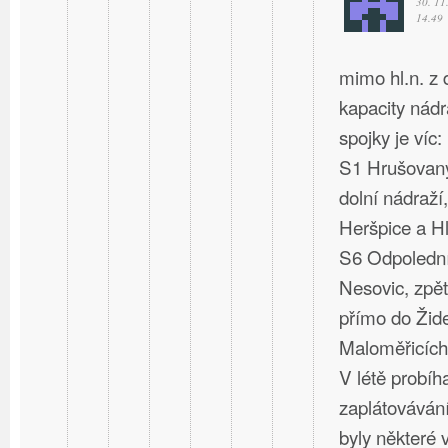
30. 11
14.49
mimo hl.n. z
kapacity nád
spojky je víc:
S1 Hrušovany
dolní nádraží,
Heršpice a Hl
S6 Odpolední
Nesovic, zpět
přímo do Žide
Maloměřicích
V létě probíh
zaplátovávání
byly některé