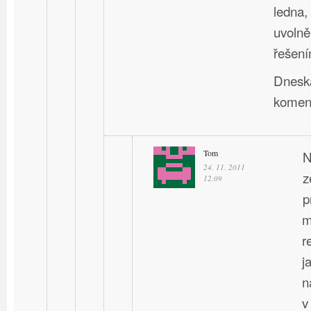
ledna,
uvolně
řešení
Dneska
komen
Tom
N
24. 11. 2011
z
12.09
p
m
r
j
n
v