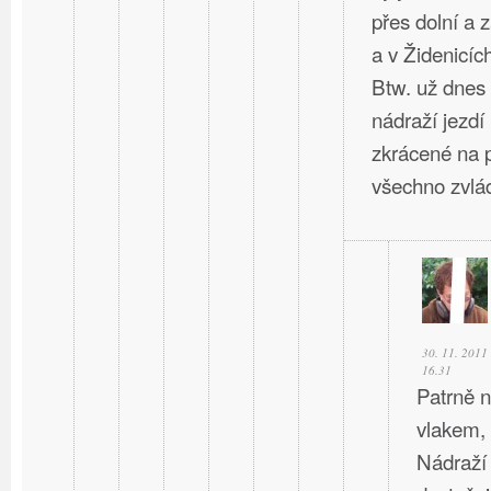
přes dolní a 
a v Židenicíc
Btw. už dnes
nádraží jezdí
zkrácené na p
všechno zvlád
30. 11. 2011
16.31
Patrně n
vlakem,
Nádraží 