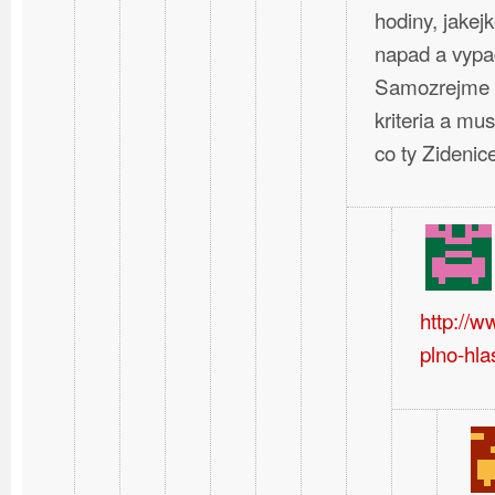
hodiny, jakej
napad a vypa
Samozrejme t
kriteria a mus
co ty Zideni
http://
plno-hla