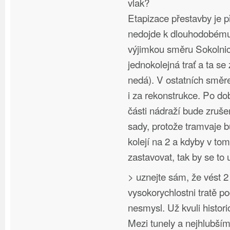
vlak?
Etapizace přestavby je p
nedojde k dlouhodobému 
výjimkou směru Sokolnic
jednokolejná trať a ta se
nedá). V ostatních směr
i za rekonstrukce. Po d
části nádraží bude zruš
sady, protože tramvaje 
kolejí na 2 a kdyby v to
zastavovat, tak by se to 
> uznejte sám, že vést 2
vysokorychlostni tratě p
nesmysl. Už kvuli hist
Mezi tunely a nejhlubší