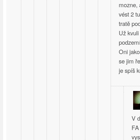
mozne, a
vést 2 t
tratě po
Už kvuli
podzem
Oni jako
se jim ř
je spíš kr
V d
FA 
vys