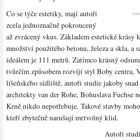
Co se týče estetiky, mají autoři
Zeleň
zcela jednoznačně pokroucený
až zvrácený vkus. Základem estetické krásy k
množství použitého betonu, železa a skla, a
ideálem je 111 metrů. Zatímco krásný odsun
tvůrčím způsobem rozvíjí styl Boby centra, 
líšeňského sídliště, autoři studie jakoby sna
architekty van der Rohe, Bohuslava Fuchse 
Krně nikdo nepotřebuje. Takové stavby mohou
kteří zbytečně narušují mrtvolný klid.
Autoři stud