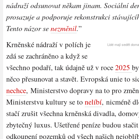
nádraží odsunovat někam jinam. Sociální de
prosazuje a podporuje rekonstrukci stávající
Tento názor se
nezměnil
.
”
Krněnské nádraží v polích je
Lidé mají sedět doma
zdá se zachráněno a když se
všechno podaří, tak údajně už v roce
2025
by
něco přesunovat a stavět. Evropská unie to sic
nechce
, Ministerstvo dopravy na to pro změ
Ministerstvu kultury se to
nelíbí
, nicméně dl
stačí zrušit všechna krněnská divadla, domo
zbytečný luxus. Ušetřené peníze budou stači
odkoupení pozemků od všech našich nejoblíbe