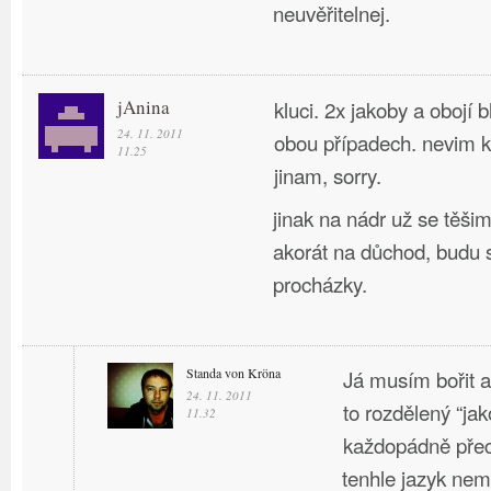
neuvěřitelnej.
jAnina
kluci. 2x jakoby a obojí b
24. 11. 2011
obou případech. nevim 
11.25
jinam, sorry.
jinak na nádr už se těši
akorát na důchod, budu s
procházky.
Standa von Kröna
Já musím bořit a 
24. 11. 2011
to rozdělený “jak
11.32
každopádně pře
tenhle jazyk ne