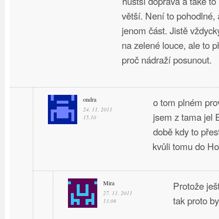
hustší doprava a také t
větší. Není to pohodlné, 
jenom část. Jistě vždyck
na zelené louce, ale to 
proč nádraží posunout.
ondra
o tom plném pro
24. 11. 2011
jsem z tama jel
15.10
době kdy to přes
kvůli tomu do H
Mira
Protože ješ
27. 11. 2011
tak proto by
13.08