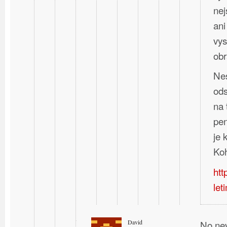
nej
ani
vys
obr
Nes
ods
na 
pen
je
Koh
htt
let
David
No nev