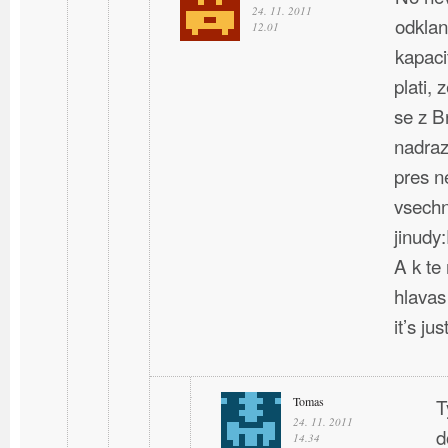
24. 11. 2011
odklan
12.01
kapaci
plati, 
se z B
nadraz
pres n
vsechn
jinudy
A k te
hlavas
it’s ju
Tomas
T
24. 11. 2011
d
14.34