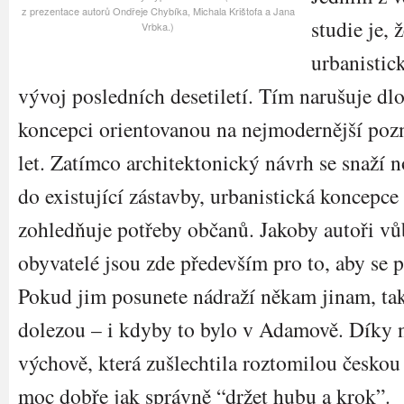
z prezentace autorů Ondřeje Chybíka, Michala Krištofa a Jana
studie je, 
Vrbka.)
urbanistic
vývoj posledních desetiletí. Tím narušuje 
koncepci orientovanou na nejmodernější po
let. Zatímco architektonický návrh se snaží n
do existující zástavby, urbanistická koncepce
zohledňuje potřeby občanů. Jakoby autoři vů
obyvatelé jsou zde především pro to, aby se 
Pokud jim posunete nádraží někam jinam, tak 
dolezou – i kdyby to bylo v Adamově. Díky 
výchově, která zušlechtila roztomilou českou
moc dobře jak správně “držet hubu a krok”.