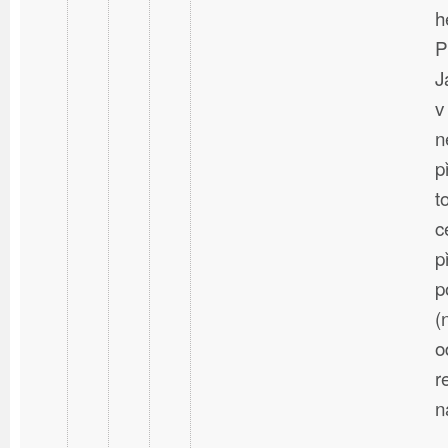
h
P
J
v
n
p
t
c
p
p
(
o
r
n