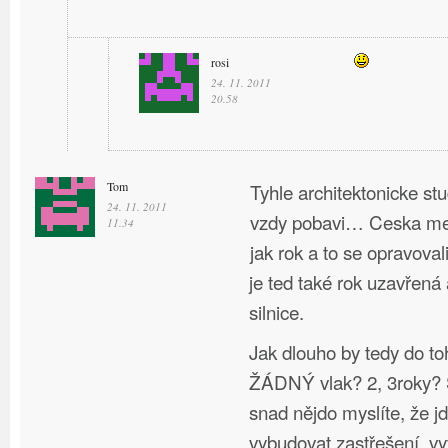
rosi
24. 11. 2011
20.58
Tom
Tyhle architektonicke st
24. 11. 2011
vzdy pobavi… Ceska mel
11.34
jak rok a to se opravoval
je ted také rok uzavřená
silnice.
Jak dlouho by tedy do to
ŽÁDNÝ vlak? 2, 3roky? S
snad nějdo myslíte, že j
vybudovat zastřešení, vy