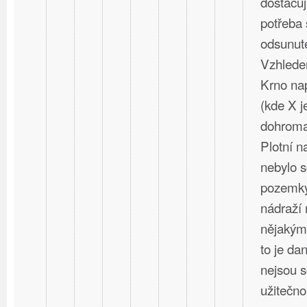
dostačují
potřeba 
odsunuté
Vzhlede
Krno nap
(kde X j
dohromad
Plotní 
nebylo s
pozemky
nádraží 
nějakým
to je dan
nejsou 
užitečno