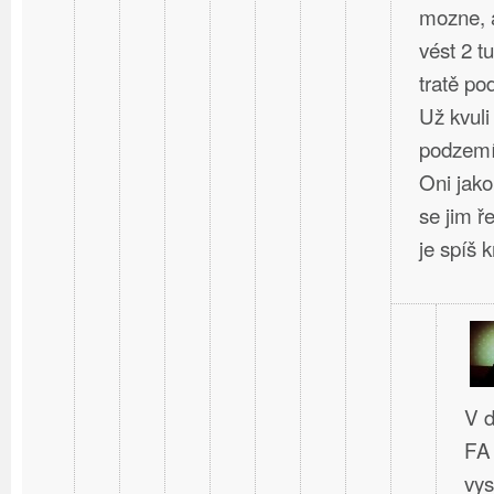
mozne, a
vést 2 t
tratě po
Už kvuli
podzem
Oni jako
se jim ř
je spíš kr
V d
FA 
vys