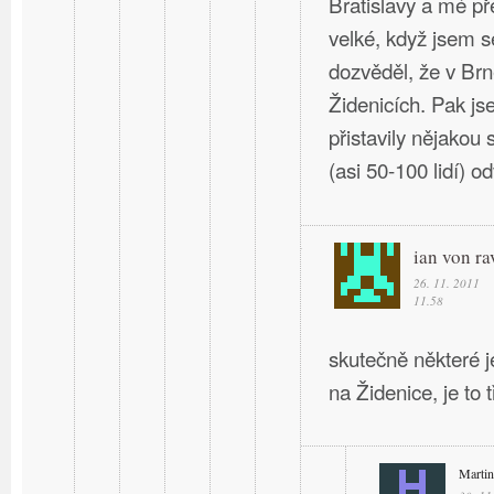
Bratislavy a mé př
velké, když jsem s
dozvěděl, že v Br
Židenicích. Pak j
přistavily nějakou 
(asi 50-100 lidí) o
ian von ra
26. 11. 2011
11.58
skutečně některé 
na Židenice, je to
Martin