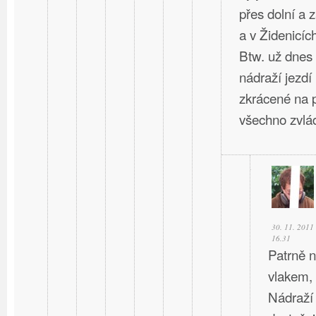
přes dolní a 
a v Židenicíc
Btw. už dnes
nádraží jezdí
zkrácené na p
všechno zvlád
30. 11. 2011
16.31
Patrně n
vlakem,
Nádraží 