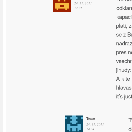
24. 11. 2011
odklan
12.01
kapaci
plati, 
se z B
nadraz
pres n
vsechn
jinudy
A k te
hlavas
it’s ju
Tomas
T
24. 11. 2011
d
14.34