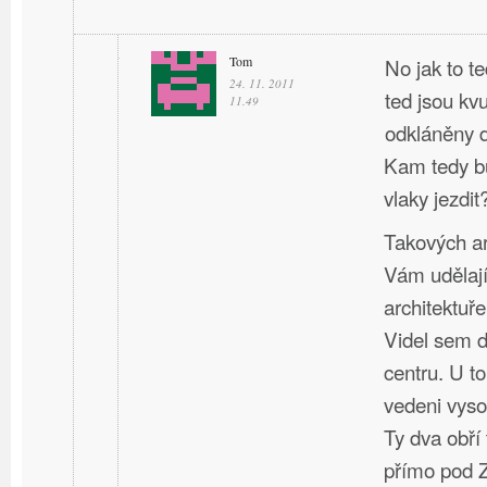
Tom
No jak to t
24. 11. 2011
ted jsou kv
11.49
odkláněny d
Kam tedy bu
vlaky jezdit
Takových ar
Vám udělají
architektuře
Videl sem d
centru. U t
vedeni vyso
Ty dva obří
přímo pod 