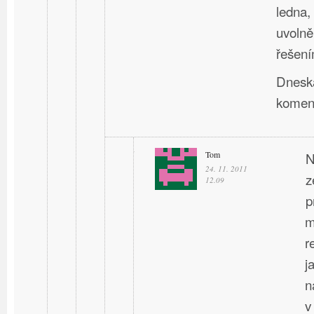
ledna,
uvolně
řešení
Dneska
komen
Tom
N
24. 11. 2011
z
12.09
p
m
r
j
n
v