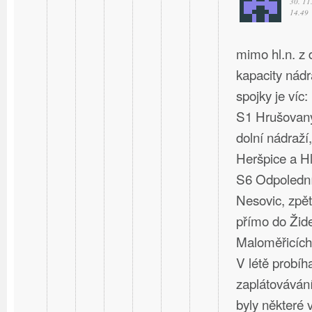
30. 11
14.49
mimo hl.n. z
kapacity nád
spojky je víc:
S1 Hrušovany
dolní nádraží,
Heršpice a Hl
S6 Odpolední
Nesovic, zpět
přímo do Žide
Maloměřicích
V létě probíh
zaplátovávání
byly některé