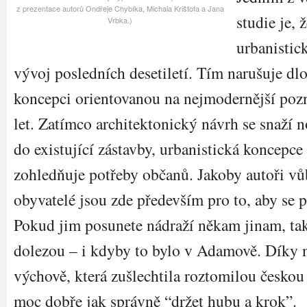
z prezentace autorů Ondřeje Chybíka, Michala Krištofa a Jana
studie je, 
Vrbka.)
urbanistic
vývoj posledních desetiletí. Tím narušuje 
koncepci orientovanou na nejmodernější po
let. Zatímco architektonický návrh se snaží n
do existující zástavby, urbanistická koncepce
zohledňuje potřeby občanů. Jakoby autoři vů
obyvatelé jsou zde především pro to, aby se 
Pokud jim posunete nádraží někam jinam, tak 
dolezou – i kdyby to bylo v Adamově. Díky 
výchově, která zušlechtila roztomilou českou
moc dobře jak správně “držet hubu a krok”.