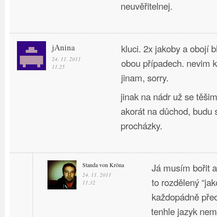
neuvěřitelnej.
jAnina
kluci. 2x jakoby a obojí b
24. 11. 2011
obou případech. nevim 
11.25
jinam, sorry.
jinak na nádr už se těši
akorát na důchod, budu s
procházky.
Standa von Kröna
Já musím bořit a 
24. 11. 2011
to rozdělený “jak
11.32
každopádně pře
tenhle jazyk ne