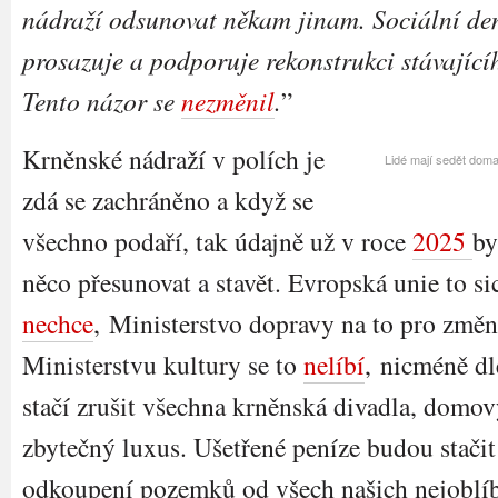
nádraží odsunovat někam jinam. Sociální de
prosazuje a podporuje rekonstrukci stávající
Tento názor se
nezměnil
.
”
Krněnské nádraží v polích je
Lidé mají sedět doma
zdá se zachráněno a když se
všechno podaří, tak údajně už v roce
2025
by
něco přesunovat a stavět. Evropská unie to sic
nechce
, Ministerstvo dopravy na to pro změ
Ministerstvu kultury se to
nelíbí
, nicméně dl
stačí zrušit všechna krněnská divadla, domo
zbytečný luxus. Ušetřené peníze budou stači
odkoupení pozemků od všech našich nejoblíbe