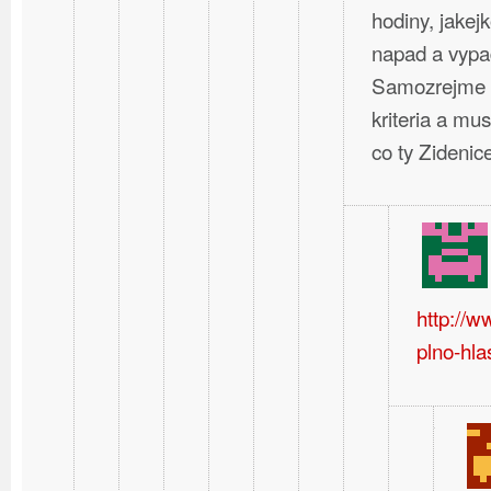
hodiny, jakej
napad a vypa
Samozrejme t
kriteria a mus
co ty Zideni
http://
plno-hla