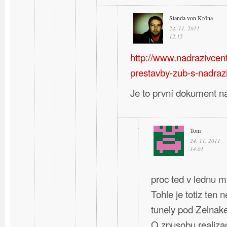
Standa von Kröna
24. 11. 2011
12.15
http://www.nadrazivcent
prestavby-zub-s-nadraz
Je to první dokument n
Tom
24. 11. 2011
14.01
proc ted v lednu m
Tohle je totiz ten 
tunely pod Zelnak
O zpusobu realizac