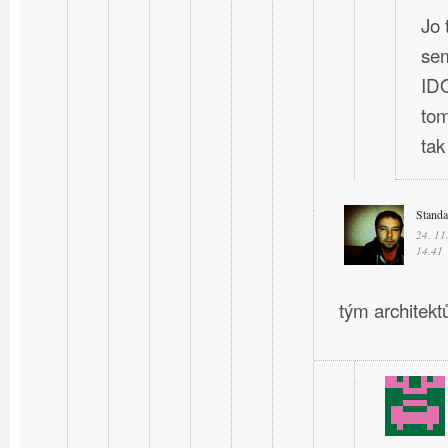
Jo 
sem
IDO
tom
ta
Stand
24. 11
14.41
tým architektů