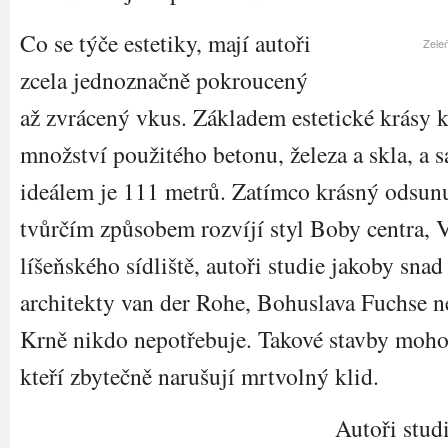
Co se týče estetiky, mají autoři
Zeleň
zcela jednoznačně pokroucený
až zvrácený vkus. Základem estetické krásy k
množství použitého betonu, železa a skla, a
ideálem je 111 metrů. Zatímco krásný odsun
tvůrčím způsobem rozvíjí styl Boby centra, 
líšeňského sídliště, autoři studie jakoby sna
architekty van der Rohe, Bohuslava Fuchse 
Krně nikdo nepotřebuje. Takové stavby mohou
kteří zbytečně narušují mrtvolný klid.
Autoři stud