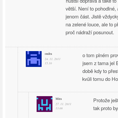
hustší doprava a také t
větší. Není to pohodlné, 
jenom část. Jistě vždyck
na zelené louce, ale to 
proč nádraží posunout.
ondra
o tom plném pro
24. 11. 2011
jsem z tama jel
15.10
době kdy to přes
kvůli tomu do H
Mira
Protože ješ
27. 11. 2011
tak proto by
13.08