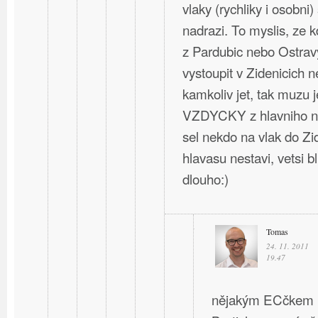
vlaky (rychliky i osobni)
nadrazi. To myslis, ze 
z Pardubic nebo Ostravy
vystoupit v Zidenicich 
kamkoliv jet, tak muzu j
VZDYCKY z hlavniho na
sel nekdo na vlak do Zi
hlavasu nestavi, vetsi b
dlouho:)
Tomas
24. 11. 2011
19.47
nějakým ECčkem ne