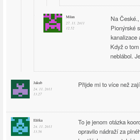
Milan
Na České., 
27. 11. 2011
Pionýrské s
12.52
kanalizace a
Když o tom
neblábol. J
Jakub
Přijde mi to více než za
24. 11. 2011
13.27
Eliška
To je jenom otázka koor
24. 11. 2011
opravilo nádraží za plné
13.56