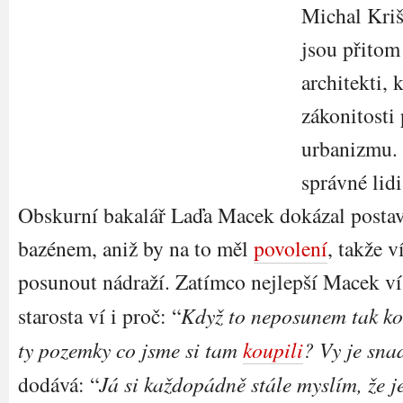
Michal Kriš
jsou přitom
architekti, 
zákonitosti
urbanizmu. 
správné lid
Obskurní bakalář Laďa Macek dokázal postavi
bazénem, aniž by na to měl
povolení
, takže 
posunout nádraží. Zatímco nejlepší Macek ví
starosta ví i proč: “
Když to neposunem tak 
ty pozemky co jsme si tam
koupili
? Vy je sna
dodává: “
Já si každopádně stále myslím, že j