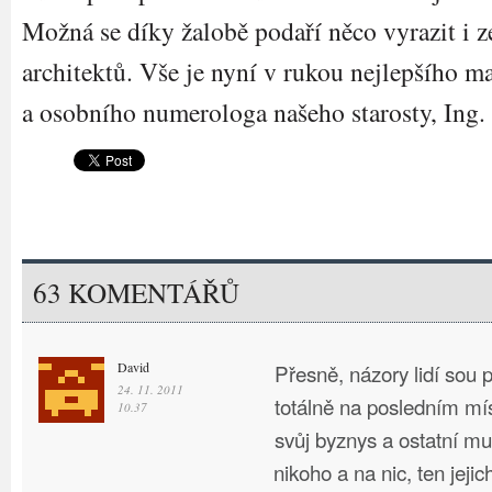
Možná se díky žalobě podaří něco vyrazit i z
architektů. Vše je nyní v rukou nejlepšího m
a osobního numerologa našeho starosty, Ing
63 KOMENTÁŘŮ
David
Přesně, názory lidí sou p
24. 11. 2011
totálně na posledním mís
10.37
svůj byznys a ostatní mu
nikoho a na nic, ten jejic