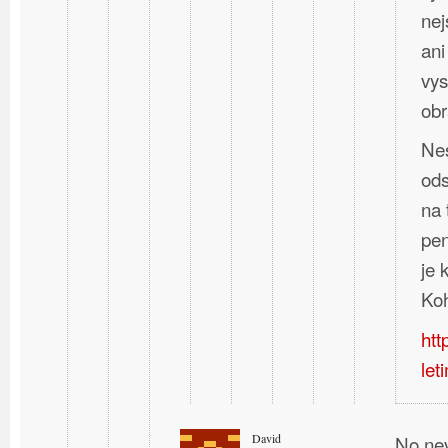
nej
ani
vys
obr
Nes
ods
na 
pen
je
Koh
htt
let
David
No nev