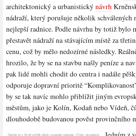
architektonický a urbanistický
návrh
Krněns
nádraží, který porušuje několik schválených 
nejlepší radnice. Podle návrhu by totiž bylo
přestavět nádraží na stávajícím místě za třeti
cenu, což by mělo nedozírné následky. Reáln
hrozilo, že by se na stavbu našly peníze a nav
pak lidé mohli chodit do centra i nadále pěšk
odporuje dopravní prioritě “Komplikovanost
by se tak navíc mohlo přiblížit jiným evrop
městům, jako je Kolín, Kodaň nebo Vídeň, čí
dlouhodobě budovanou pověst provinčního 
Jedním z v
Takhle to v Krně určitě nikdy vypadat nebude. (Foto: ukradeno