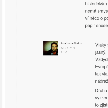
historický
nemá smysl
ví něco o p
papír snese
Standa von Kröna
Vlaky 
24. 11. 2011
jasný, 
11.56
Vždyck
Evropě
tak vla
nádraží
Druhá 
vyzkou
to zji