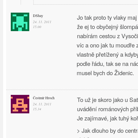
DShay
Jo tak proto ty vlaky maj
24. 11. 2011
že ej to obyčejný šlompá
15.00
nabírám cestou z Vysoči
víc a ono jak tu moudře z
vlastně přetížený a kdyb
podle řádu, tak se na ná
musel bych do Židenic.
Čestmír Hroch
To už je skoro jako u Sa
24. 11. 2011
uvádění románových pří
15.34
Je zajímavé, jak tuhý ko
> Jak dlouho by do cen