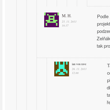
M. H.
Podle 
25. 11. 2011
projek
10.17
podzem
Zelňák
tak pro
ian von rave
T
26. 11. 2011
c
12.00
p
d
t
ř