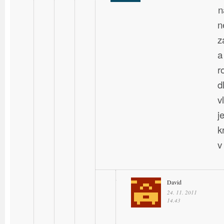
n
n
z
a
r
d
v
j
k
v
David
24. 11. 2011
14.43