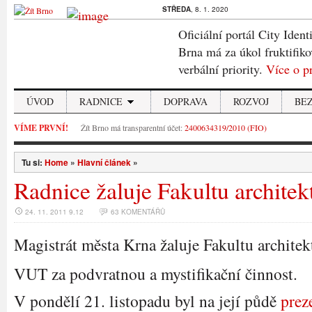
STŘEDA
, 8. 1. 2020
Oficiální portál City Ident
Brna má za úkol fruktifiko
verbální priority.
Více o p
ÚVOD
RADNICE
DOPRAVA
ROZVOJ
BE
VÍME PRVNÍ!
Žít Brno má transparentní účet:
2400634319/2010 (FIO)
Tu si:
Home
»
Hlavní článek
»
Radnice žaluje Fakultu architek
24. 11. 2011 9.12
63 KOMENTÁŘŮ
Magistrát města Krna žaluje Fakultu architek
VUT za podvratnou a mystifikační činnost.
V pondělí 21. listopadu byl na její půdě
prez