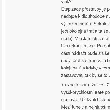
vlak?
Etapizace přestavby je p
nedojde k dlouhodobému 
výjimkou směru Sokolnic
jednokolejná trať a ta se
nedá). V ostatních směr
i za rekonstrukce. Po d
části nádraží bude zruš
sady, protože tramvaje 
kolejí na 2 a kdyby v to
zastavovat, tak by se to 
> uznejte sám, že vést 2
vysokorychlostni tratě p
nesmysl. Už kvuli hist
Mezi tunely a nejhlubší