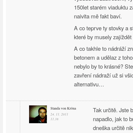
150let starém viaduktu 
naivita mě fakt baví.
A co teprve ty stovky a s
které by musely zajíždět
A co takhle to nádráží zru
betonem a udělaz z toho
nebylo by to krásné? Stej
zavření nádraží už si vši
alternativu…
Standa von Kröna
Tak určitě. Jste
24. 11. 2011
napadlo, jak to b
11.38
dneška určitě nik