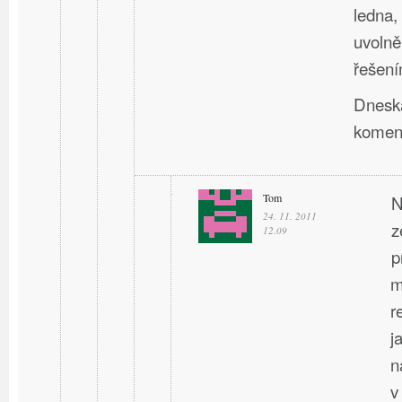
ledna,
uvolně
řešení
Dneska
komen
Tom
N
24. 11. 2011
z
12.09
p
m
r
j
n
v