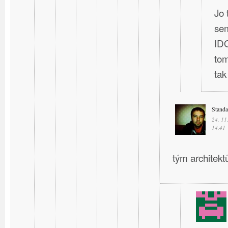
Jo 
sem
IDO
tom
ta
Stand
24. 11
14.41
tým architektů