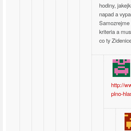
hodiny, jakej
napad a vypa
Samozrejme t
kriteria a mus
co ty Zideni
http://
plno-hla