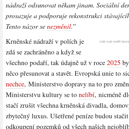
nádraží odsunovat někam jinam. Sociální de
prosazuje a podporuje rekonstrukci stávající
Tento názor se
nezměnil
.
”
Krněnské nádraží v polích je
Lidé mají sedět doma
zdá se zachráněno a když se
všechno podaří, tak údajně už v roce
2025
by
něco přesunovat a stavět. Evropská unie to sic
nechce
, Ministerstvo dopravy na to pro změ
Ministerstvu kultury se to
nelíbí
, nicméně dl
stačí zrušit všechna krněnská divadla, domo
zbytečný luxus. Ušetřené peníze budou stači
odkoupení pozemků od všech našich nejoblíbe