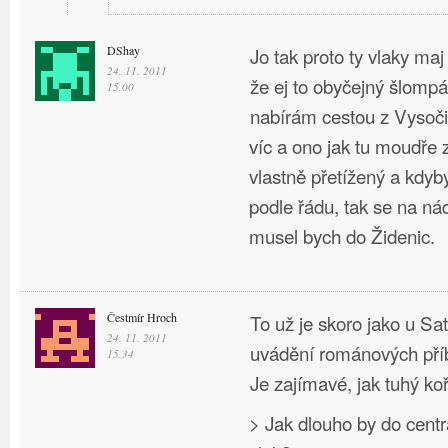
DShay
Jo tak proto ty vlaky maj
24. 11. 2011
že ej to obyčejný šlompá
15.00
nabírám cestou z Vysoči
víc a ono jak tu moudře z
vlastně přetížený a kdyb
podle řádu, tak se na ná
musel bych do Židenic.
Čestmír Hroch
To už je skoro jako u Sa
24. 11. 2011
uvádění románových pří
15.34
Je zajímavé, jak tuhý ko
> Jak dlouho by do cen