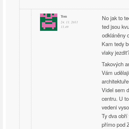
Tom
No jak to t
24. 11. 2011
ted jsou kv
11.49
odkláněny d
Kam tedy bu
vlaky jezdit
Takových ar
Vám udělají
architektuře
Videl sem d
centru. U t
vedeni vyso
Ty dva obří
přímo pod 