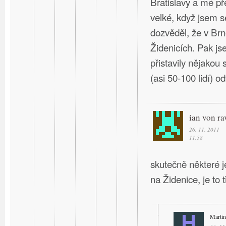
Bratislavy a mé př
velké, když jsem s
dozvěděl, že v Br
Židenicích. Pak j
přistavily nějakou 
(asi 50-100 lidí) o
ian von ra
26. 11. 2011
11.58
skutečně některé 
na Židenice, je to
Martin