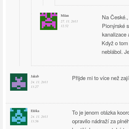
Milan
Na České., 
27. 11. 2011
Pionýrské s
12.52
kanalizace a
Když o tom
neblábol. J
Jakub
Přijde mi to více než za
24. 11. 2011
13.27
Eliška
To je jenom otázka koor
24. 11. 2011
opravilo nádraží za plné
13.56