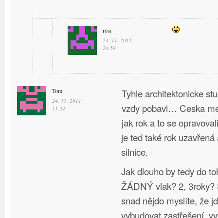
rosi
24. 11. 2011
20.58
Tom
Tyhle architektonicke st
24. 11. 2011
vzdy pobavi… Ceska mel
11.34
jak rok a to se opravoval
je ted také rok uzavřená
silnice.
Jak dlouho by tedy do to
ŽÁDNÝ vlak? 2, 3roky? S
snad nějdo myslíte, že j
vybudovat zastřešení, vy