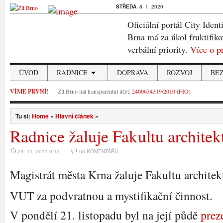
STŘEDA
, 8. 1. 2020
Oficiální portál City Ident
Brna má za úkol fruktifiko
verbální priority.
Více o p
ÚVOD
RADNICE
DOPRAVA
ROZVOJ
BE
VÍME PRVNÍ!
Žít Brno má transparentní účet:
2400634319/2010 (FIO)
Tu si:
Home
»
Hlavní článek
»
Radnice žaluje Fakultu architek
24. 11. 2011 9.12
63 KOMENTÁŘŮ
Magistrát města Krna žaluje Fakultu architek
VUT za podvratnou a mystifikační činnost.
V pondělí 21. listopadu byl na její půdě
prez