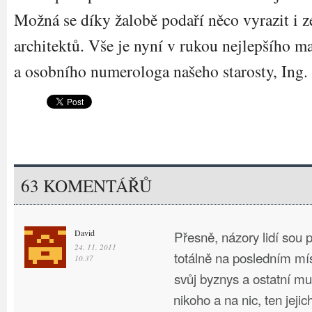
Možná se díky žalobě podaří něco vyrazit i z
architektů. Vše je nyní v rukou nejlepšího m
a osobního numerologa našeho starosty, Ing
63 KOMENTÁŘŮ
David
Přesně, názory lidí sou p
24. 11. 2011
totálně na posledním mís
10.37
svůj byznys a ostatní mu
nikoho a na nic, ten jejic