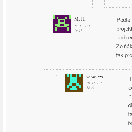
M. H.
Podle 
25. 11. 2011
projek
10.17
podzem
Zelňák
tak pro
ian von rave
T
26. 11. 2011
c
12.00
p
d
t
ř