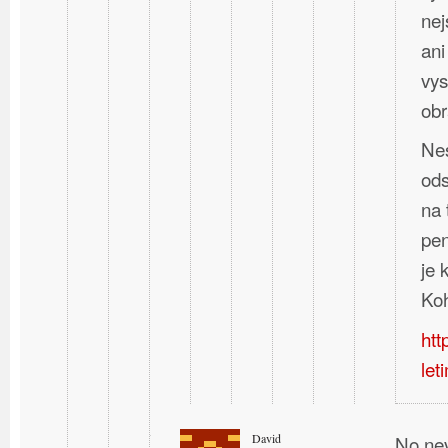
nej
ani
vys
obr
Nes
ods
na 
pen
je
Koh
htt
let
David
No nev