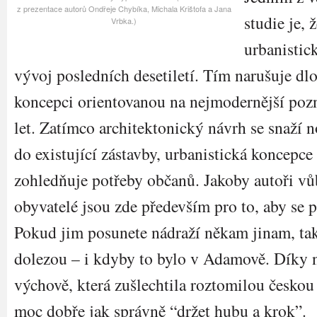
z prezentace autorů Ondřeje Chybíka, Michala Krištofa a Jana
studie je, 
Vrbka.)
urbanistic
vývoj posledních desetiletí. Tím narušuje 
koncepci orientovanou na nejmodernější po
let. Zatímco architektonický návrh se snaží n
do existující zástavby, urbanistická koncepce
zohledňuje potřeby občanů. Jakoby autoři vů
obyvatelé jsou zde především pro to, aby se 
Pokud jim posunete nádraží někam jinam, tak 
dolezou – i kdyby to bylo v Adamově. Díky 
výchově, která zušlechtila roztomilou českou
moc dobře jak správně “držet hubu a krok”.