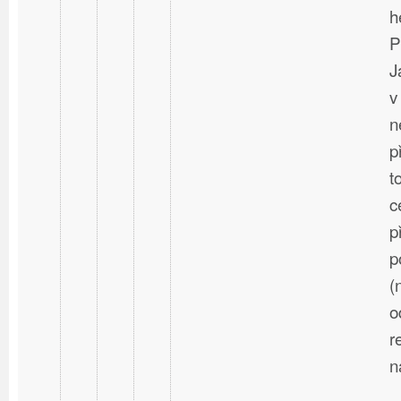
h
P
J
v
n
p
t
c
p
p
(
o
r
n