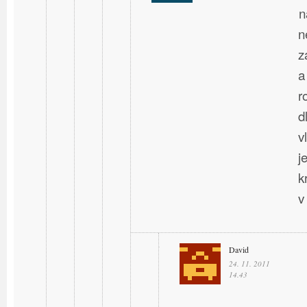
n
n
z
a
r
d
v
j
k
v
David
24. 11. 2011
14.43