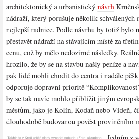
architektonický a urbanistický
návrh
Krněns
nádraží, který porušuje několik schválených 
nejlepší radnice. Podle návrhu by totiž bylo
přestavět nádraží na stávajícím místě za třeti
cenu, což by mělo nedozírné následky. Reáln
hrozilo, že by se na stavbu našly peníze a nav
pak lidé mohli chodit do centra i nadále pěšk
odporuje dopravní prioritě “Komplikovanost
by se tak navíc mohlo přiblížit jiným evrop
městům, jako je Kolín, Kodaň nebo Vídeň, čí
dlouhodobě budovanou pověst provinčního 
Jedním z v
Takhle to v Krně určitě nikdy vypadat nebude. (Foto: ukradeno