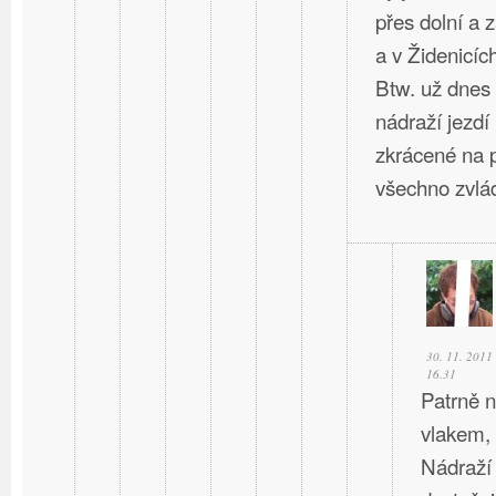
přes dolní a 
a v Židenicíc
Btw. už dnes
nádraží jezdí
zkrácené na p
všechno zvlád
30. 11. 2011
16.31
Patrně n
vlakem,
Nádraží 