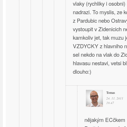
vlaky (rychliky i osobni)
nadrazi. To myslis, ze 
z Pardubic nebo Ostravy
vystoupit v Zidenicich 
kamkoliv jet, tak muzu j
VZDYCKY z hlavniho na
sel nekdo na vlak do Zi
hlavasu nestavi, vetsi b
dlouho:)
Tomas
24. 11. 2011
19.47
nějakým ECčkem ne