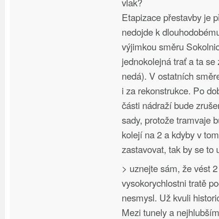
vlak?
Etapizace přestavby je p
nedojde k dlouhodobému 
výjimkou směru Sokolnic
jednokolejná trať a ta se
nedá). V ostatních směr
i za rekonstrukce. Po d
části nádraží bude zruš
sady, protože tramvaje 
kolejí na 2 a kdyby v to
zastavovat, tak by se to 
> uznejte sám, že vést 2
vysokorychlostni tratě p
nesmysl. Už kvuli hist
Mezi tunely a nejhlubší