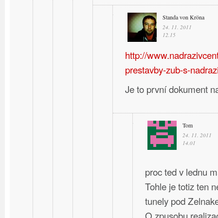
Standa von Kröna
24. 11. 2011
12.15
http://www.nadrazivcent
prestavby-zub-s-nadraz
Je to první dokument n
Tom
24. 11. 2011
14.01
proc ted v lednu m
Tohle je totiz ten 
tunely pod Zelnak
O zpusobu realizac