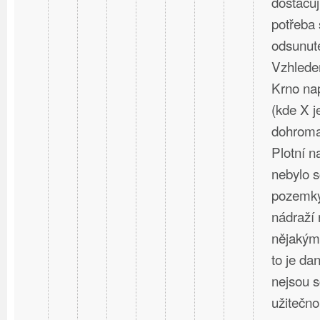
dostačují
potřeba 
odsunuté
Vzhlede
Krno nap
(kde X j
dohromad
Plotní 
nebylo s
pozemky
nádraží 
nějakým
to je dan
nejsou 
užitečno