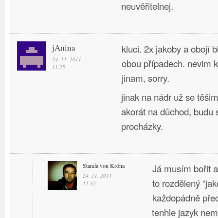
neuvěřitelnej.
jAnina
kluci. 2x jakoby a obojí b
24. 11. 2011
obou případech. nevim 
11.25
jinam, sorry.
jinak na nádr už se těši
akorát na důchod, budu s
procházky.
Standa von Kröna
Já musím bořit a 
24. 11. 2011
to rozdělený “jak
11.32
každopádně pře
tenhle jazyk ne