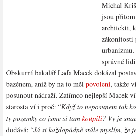
Michal Kriš
jsou přitom
architekti, 
zákonitosti
urbanizmu. 
správné lid
Obskurní bakalář Laďa Macek dokázal postavi
bazénem, aniž by na to měl
povolení
, takže 
posunout nádraží. Zatímco nejlepší Macek ví
starosta ví i proč: “
Když to neposunem tak 
ty pozemky co jsme si tam
koupili
? Vy je sna
dodává: “
Já si každopádně stále myslím, že j