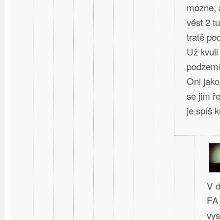
mozne, a
vést 2 t
tratě po
Už kvuli
podzem
Oni jako
se jim ř
je spíš kr
V d
FA 
vys