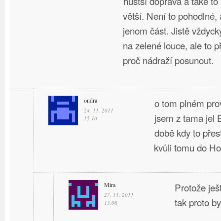
hustší doprava a také t
větší. Není to pohodlné, 
jenom část. Jistě vždyck
na zelené louce, ale to 
proč nádraží posunout.
ondra
o tom plném pro
24. 11. 2011
jsem z tama jel
15.10
době kdy to přes
kvůli tomu do H
Mira
Protože ješ
27. 11. 2011
tak proto by
13.08