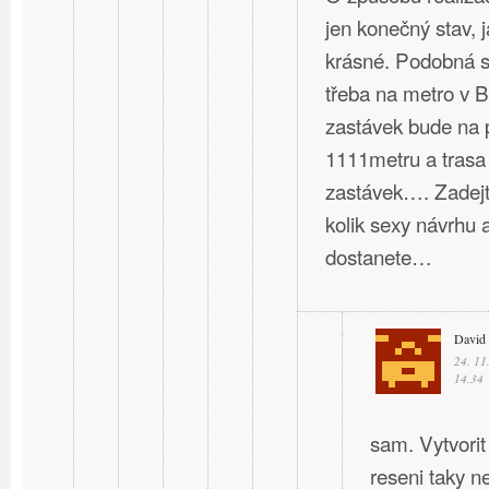
jen konečný stav, 
krásné. Podobná st
třeba na metro v B
zastávek bude na 
1111metru a trasa
zastávek…. Zadejte
kolik sexy návrhu a
dostanete…
David
24. 11
14.34
sam. Vytvorit
reseni taky ne