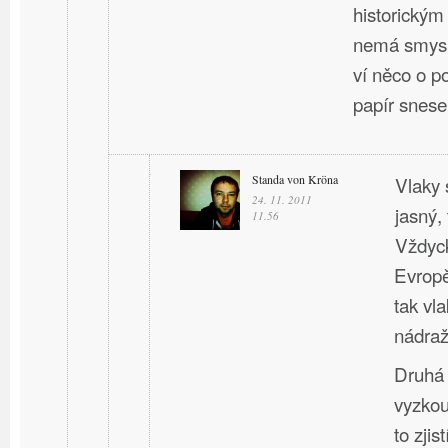
historický
nemá smysl
ví něco o p
papír snese
Standa von Kröna
Vlaky 
24. 11. 2011
jasný, 
11.56
Vždyck
Evropě
tak vla
nádraží
Druhá 
vyzkou
to zji