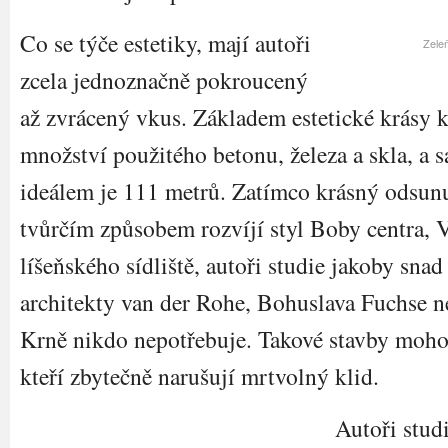
Co se týče estetiky, mají autoři
Zeleň
zcela jednoznačně pokroucený
až zvrácený vkus. Základem estetické krásy k
množství použitého betonu, železa a skla, a
ideálem je 111 metrů. Zatímco krásný odsun
tvůrčím způsobem rozvíjí styl Boby centra, 
líšeňského sídliště, autoři studie jakoby sna
architekty van der Rohe, Bohuslava Fuchse 
Krně nikdo nepotřebuje. Takové stavby mohou
kteří zbytečně narušují mrtvolný klid.
Autoři stud