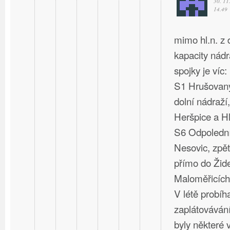
30. 11
14.49
mimo hl.n. z
kapacity nád
spojky je víc:
S1 Hrušovany
dolní nádraží,
Heršpice a Hl
S6 Odpolední
Nesovic, zpět
přímo do Žide
Maloměřicích
V létě probíh
zaplátovávání
byly některé