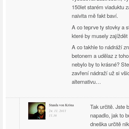
150let starém viaduktu 
naivita mě fakt baví.
A co teprve ty stovky a s
které by musely zajíždět
A co takhle to nádráží zru
betonem a udělaz z toho
nebylo by to krásné? Stej
zavření nádraží už si vši
alternativu…
Standa von Kröna
Tak určitě. Jste
24. 11. 2011
napadlo, jak to b
11.38
dneška určitě nik