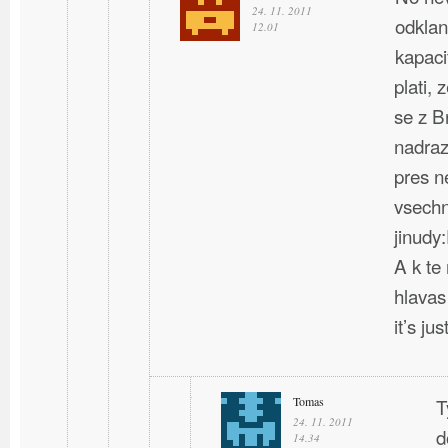
24. 11. 2011
odklan
12.01
kapaci
plati, 
se z B
nadraz
pres n
vsechn
jinudy
A k te
hlavas
it’s ju
Tomas
T
24. 11. 2011
d
14.34