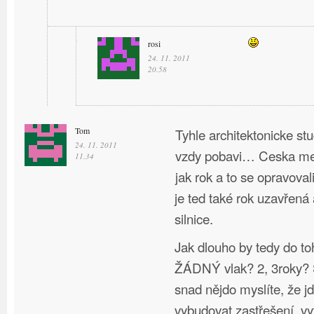
rosi
24. 11. 2011
20.58
Tom
Tyhle architektonicke st
24. 11. 2011
vzdy pobavi… Ceska mel
11.34
jak rok a to se opravoval
je ted také rok uzavřená
silnice.
Jak dlouho by tedy do to
ŽÁDNÝ vlak? 2, 3roky? S
snad nějdo myslíte, že j
vybudovat zastřešení, vy