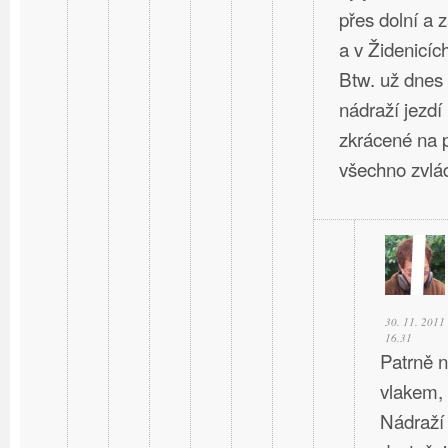
přes dolní a 
a v Židenicíc
Btw. už dnes
nádraží jezdí
zkrácené na p
všechno zvlád
30. 11. 2011
16.31
Patrně n
vlakem,
Nádraží 