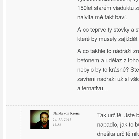
150let starém viaduktu 
naivita mě fakt baví.
A co teprve ty stovky a s
které by musely zajíždět
A co takhle to nádráží zru
betonem a udělaz z toho
nebylo by to krásné? Stej
zavření nádraží už si vši
alternativu…
Standa von Kröna
Tak určitě. Jste
24. 11. 2011
napadlo, jak to b
11.38
dneška určitě nik