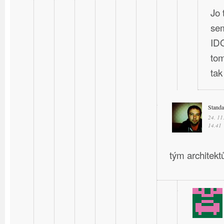
Jo 
sem
IDO
tom
ta
Stand
24. 11
14.41
tým architektů