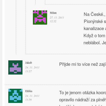
Milan
Na České., 
27. 11. 2011
Pionýrské s
12.52
kanalizace a
Když o tom
neblábol. J
Jakub
Přijde mi to více než za
24. 11. 2011
13.27
Eliška
To je jenom otázka koor
24. 11. 2011
opravilo nádraží za plné
13.56