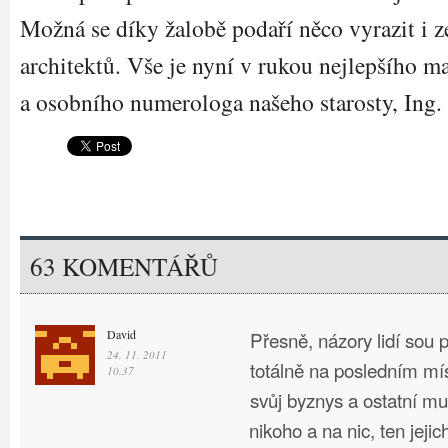
Možná se díky žalobě podaří něco vyrazit i z
architektů. Vše je nyní v rukou nejlepšího m
a osobního numerologa našeho starosty, Ing
63 KOMENTÁŘŮ
David
Přesně, názory lidí sou p
24. 11. 2011
totálně na posledním mís
10.37
svůj byznys a ostatní mu
nikoho a na nic, ten jejic