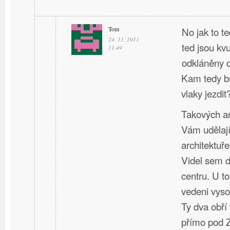
Tom
No jak to t
24. 11. 2011
ted jsou kv
11.49
odkláněny d
Kam tedy bu
vlaky jezdit
Takových ar
Vám udělají
architektuře
Videl sem d
centru. U t
vedeni vyso
Ty dva obří
přímo pod 