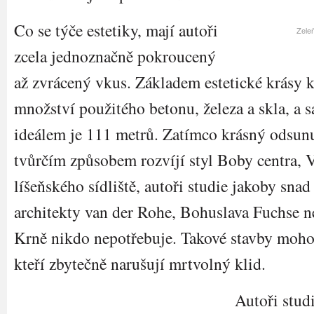
Co se týče estetiky, mají autoři
Zeleň
zcela jednoznačně pokroucený
až zvrácený vkus. Základem estetické krásy k
množství použitého betonu, železa a skla, a
ideálem je 111 metrů. Zatímco krásný odsun
tvůrčím způsobem rozvíjí styl Boby centra, 
líšeňského sídliště, autoři studie jakoby sna
architekty van der Rohe, Bohuslava Fuchse 
Krně nikdo nepotřebuje. Takové stavby mohou
kteří zbytečně narušují mrtvolný klid.
Autoři stud