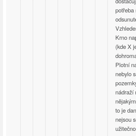
dostačují
potřeba 
odsunuté
Vzhlede
Krno nap
(kde X j
dohromad
Plotní 
nebylo s
pozemky
nádraží 
nějakým
to je dan
nejsou 
užitečno