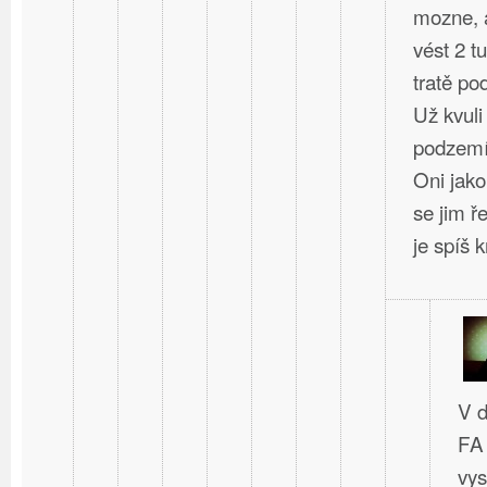
mozne, a
vést 2 t
tratě po
Už kvuli
podzem
Oni jako
se jim ř
je spíš kr
V d
FA 
vys