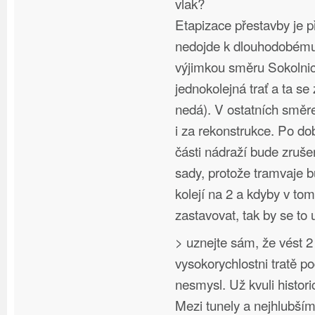
vlak?
Etapizace přestavby je p
nedojde k dlouhodobému 
výjimkou směru Sokolnic
jednokolejná trať a ta se
nedá). V ostatních směr
i za rekonstrukce. Po d
části nádraží bude zruš
sady, protože tramvaje 
kolejí na 2 a kdyby v to
zastavovat, tak by se to 
> uznejte sám, že vést 2
vysokorychlostni tratě p
nesmysl. Už kvuli hist
Mezi tunely a nejhlubší