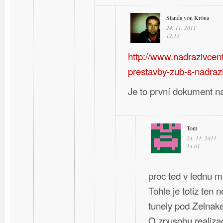
Standa von Kröna
24. 11. 2011
12.15
http://www.nadrazivcent
prestavby-zub-s-nadraz
Je to první dokument n
Tom
24. 11. 2011
14.01
proc ted v lednu m
Tohle je totiz ten 
tunely pod Zelnak
O zpusobu realizac