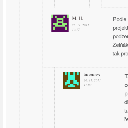
M. H.
Podle 
25. 11. 2011
projek
10.17
podzem
Zelňák
tak pro
ian von rave
T
26. 11. 2011
c
12.00
p
d
t
ř