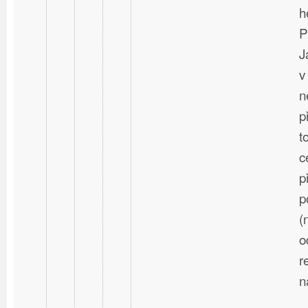
h
P
J
v
n
p
t
c
p
p
(
o
r
n