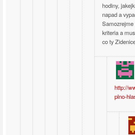
hodiny, jakej
napad a vypa
Samozrejme t
kriteria a mus
co ty Zideni
http://
plno-hla