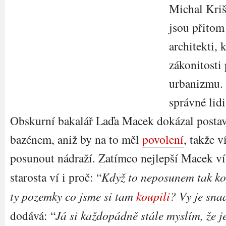
Michal Kriš
jsou přitom
architekti, 
zákonitosti
urbanizmu. 
správné lid
Obskurní bakalář Laďa Macek dokázal postavi
bazénem, aniž by na to měl
povolení
, takže 
posunout nádraží. Zatímco nejlepší Macek ví
starosta ví i proč: “
Když to neposunem tak 
ty pozemky co jsme si tam
koupili
? Vy je sna
dodává: “
Já si každopádně stále myslím, že j