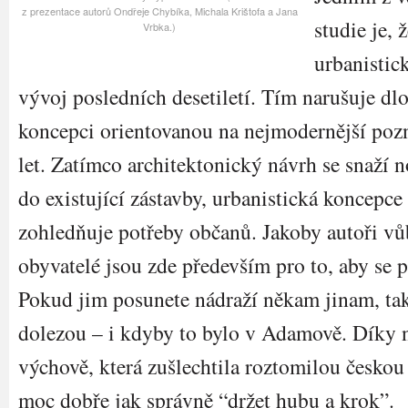
z prezentace autorů Ondřeje Chybíka, Michala Krištofa a Jana
studie je, 
Vrbka.)
urbanistic
vývoj posledních desetiletí. Tím narušuje 
koncepci orientovanou na nejmodernější po
let. Zatímco architektonický návrh se snaží n
do existující zástavby, urbanistická koncepce
zohledňuje potřeby občanů. Jakoby autoři vů
obyvatelé jsou zde především pro to, aby se 
Pokud jim posunete nádraží někam jinam, tak 
dolezou – i kdyby to bylo v Adamově. Díky 
výchově, která zušlechtila roztomilou českou
moc dobře jak správně “držet hubu a krok”.