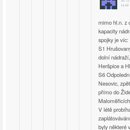
30. 11
14.49
mimo hl.n. z
kapacity nád
spojky je víc:
S1 Hrušovany
dolní nádraží,
Heršpice a Hl
S6 Odpolední
Nesovic, zpět
přímo do Žide
Maloměřicích
V létě probíh
zaplátovávání
byly některé