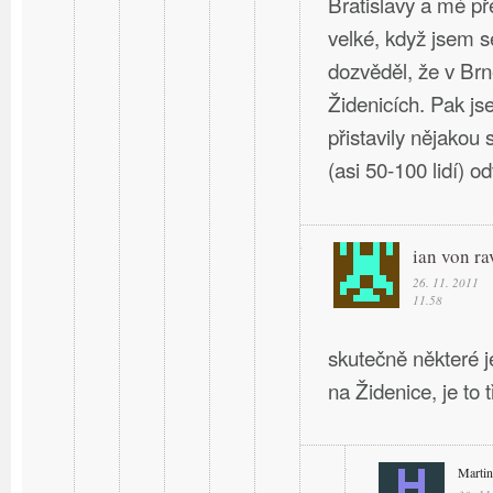
Bratislavy a mé př
velké, když jsem s
dozvěděl, že v Br
Židenicích. Pak j
přistavily nějakou 
(asi 50-100 lidí) o
ian von ra
26. 11. 2011
11.58
skutečně některé 
na Židenice, je to
Martin