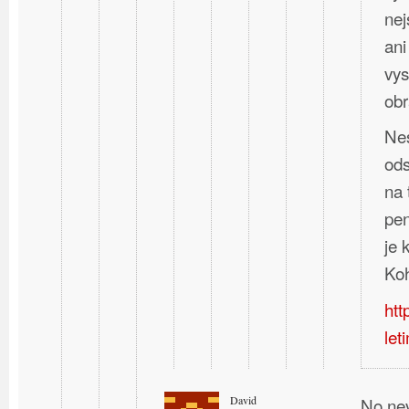
nej
ani
vys
obr
Nes
ods
na 
pen
je
Koh
htt
let
David
No nev