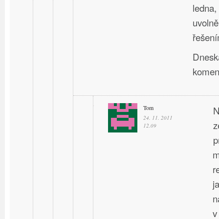
ledna,
uvolně
řešení
Dneska
komen
Tom
N
24. 11. 2011
z
12.09
p
m
r
j
n
v