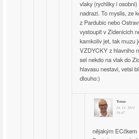
vlaky (rychliky i osobni)
nadrazi. To myslis, ze 
z Pardubic nebo Ostravy
vystoupit v Zidenicich 
kamkoliv jet, tak muzu j
VZDYCKY z hlavniho na
sel nekdo na vlak do Zi
hlavasu nestavi, vetsi b
dlouho:)
Tomas
24. 11. 2011
19.47
nějakým ECčkem ne