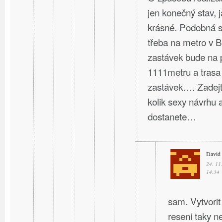
jen konečný stav, 
krásné. Podobná st
třeba na metro v B
zastávek bude na 
1111metru a trasa
zastávek…. Zadejte
kolik sexy návrhu a
dostanete…
David
24. 11
14.34
sam. Vytvorit
reseni taky ne