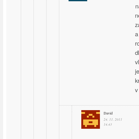
n
n
z
a
r
d
v
j
k
v
David
24. 11. 2011
14.43