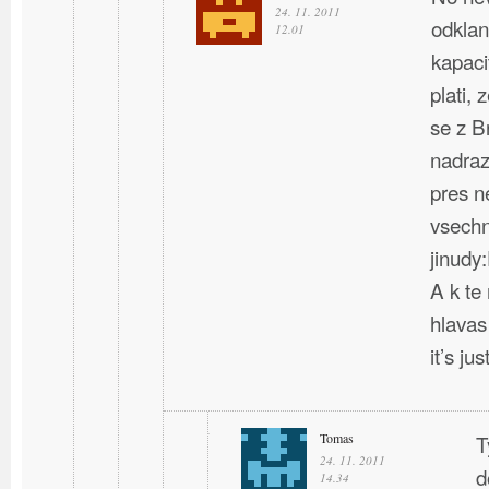
24. 11. 2011
odklan
12.01
kapaci
plati, 
se z B
nadraz
pres n
vsechn
jinudy
A k te
hlavas
it’s ju
Tomas
T
24. 11. 2011
d
14.34