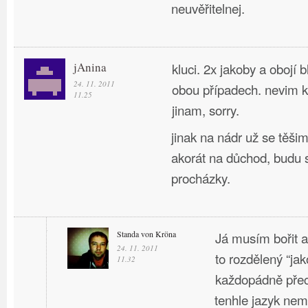
neuvěřitelnej.
jAnina
kluci. 2x jakoby a obojí b
24. 11. 2011
obou případech. nevim 
11.25
jinam, sorry.
jinak na nádr už se těši
akorát na důchod, budu s
procházky.
Standa von Kröna
Já musím bořit a 
24. 11. 2011
to rozdělený “jak
11.32
každopádně pře
tenhle jazyk ne