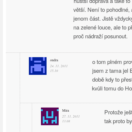
hustší doprava a také t
větší. Není to pohodlné, 
jenom část. Jistě vždyck
na zelené louce, ale to 
proč nádraží posunout.
ondra
o tom plném pro
24. 11. 2011
jsem z tama jel
15.10
době kdy to přes
kvůli tomu do H
Mira
Protože ješ
27. 11. 2011
tak proto by
13.08