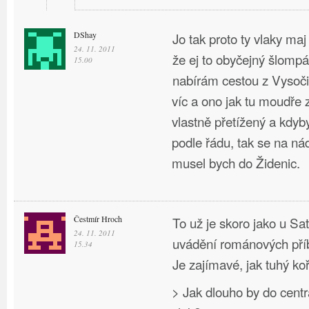
DShay
Jo tak proto ty vlaky maj
24. 11. 2011
že ej to obyčejný šlompá
15.00
nabírám cestou z Vysoči
víc a ono jak tu moudře z
vlastně přetížený a kdyb
podle řádu, tak se na ná
musel bych do Židenic.
Čestmír Hroch
To už je skoro jako u Sa
24. 11. 2011
uvádění románových pří
15.34
Je zajímavé, jak tuhý ko
> Jak dlouho by do cen