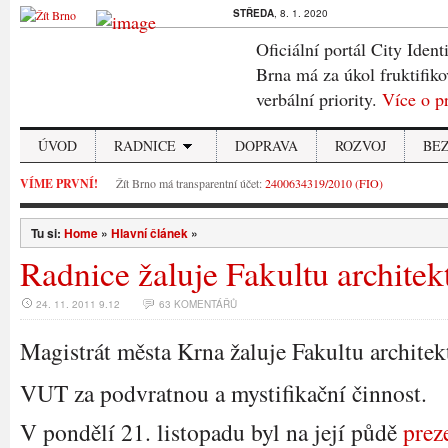
STŘEDA
, 8. 1. 2020
Oficiální portál City Ident
Brna má za úkol fruktifiko
verbální priority.
Více o p
ÚVOD
RADNICE
DOPRAVA
ROZVOJ
BE
VÍME PRVNÍ!
Žít Brno má transparentní účet:
2400634319/2010 (FIO)
Tu si:
Home
»
Hlavní článek
»
Radnice žaluje Fakultu architek
24. 11. 2011 9.12
63 KOMENTÁŘŮ
Magistrát města Krna žaluje Fakultu architek
VUT za podvratnou a mystifikační činnost.
V pondělí 21. listopadu byl na její půdě
prez