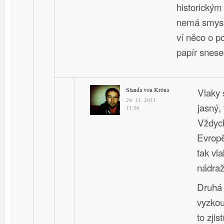
historický
nemá smysl
ví něco o p
papír snese
Standa von Kröna
Vlaky 
24. 11. 2011
jasný, 
11.56
Vždyck
Evropě
tak vla
nádraží
Druhá 
vyzkou
to zji