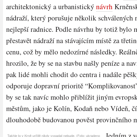
architektonický a urbanistický
návrh
Krněns
nádraží, který porušuje několik schválených 
nejlepší radnice. Podle návrhu by totiž bylo
přestavět nádraží na stávajícím místě za třeti
cenu, což by mělo nedozírné následky. Reáln
hrozilo, že by se na stavbu našly peníze a nav
pak lidé mohli chodit do centra i nadále pěšk
odporuje dopravní prioritě “Komplikovanost
by se tak navíc mohlo přiblížit jiným evrop
městům, jako je Kolín, Kodaň nebo Vídeň, čí
dlouhodobě budovanou pověst provinčního 
Jedním z v
Takhle to v Krně určitě nikdy vypadat nebude. (Foto: ukradeno