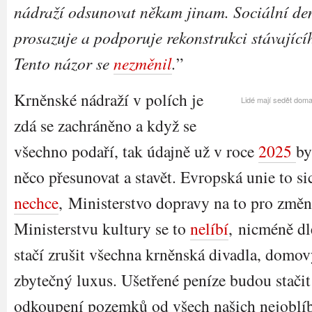
nádraží odsunovat někam jinam. Sociální de
prosazuje a podporuje rekonstrukci stávající
Tento názor se
nezměnil
.
”
Krněnské nádraží v polích je
Lidé mají sedět doma
zdá se zachráněno a když se
všechno podaří, tak údajně už v roce
2025
by
něco přesunovat a stavět. Evropská unie to sic
nechce
, Ministerstvo dopravy na to pro změ
Ministerstvu kultury se to
nelíbí
, nicméně dl
stačí zrušit všechna krněnská divadla, domo
zbytečný luxus. Ušetřené peníze budou stači
odkoupení pozemků od všech našich nejoblíbe