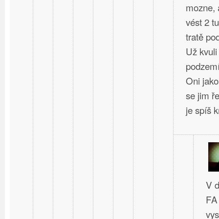
mozne, a
vést 2 t
tratě po
Už kvuli
podzem
Oni jako
se jim ř
je spíš kr
V d
FA 
vys