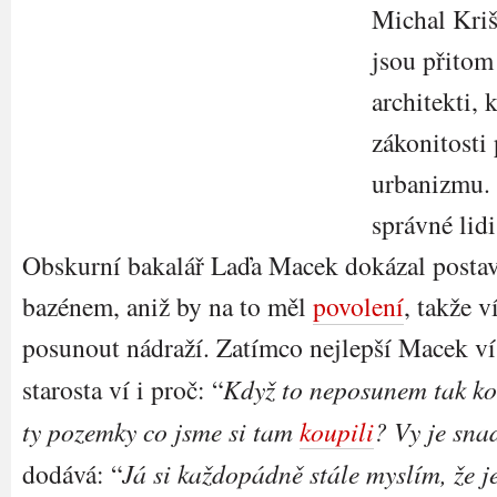
Michal Kriš
jsou přitom
architekti, 
zákonitosti
urbanizmu. 
správné lid
Obskurní bakalář Laďa Macek dokázal postavi
bazénem, aniž by na to měl
povolení
, takže 
posunout nádraží. Zatímco nejlepší Macek ví
starosta ví i proč: “
Když to neposunem tak 
ty pozemky co jsme si tam
koupili
? Vy je sna
dodává: “
Já si každopádně stále myslím, že j