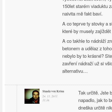
150let starém viaduktu 
naivita mě fakt baví.
A co teprve ty stovky a s
které by musely zajíždět
A co takhle to nádráží zru
betonem a udělaz z toho
nebylo by to krásné? Stej
zavření nádraží už si vši
alternativu…
Standa von Kröna
Tak určitě. Jste
24. 11. 2011
napadlo, jak to b
11.38
dneška určitě nik