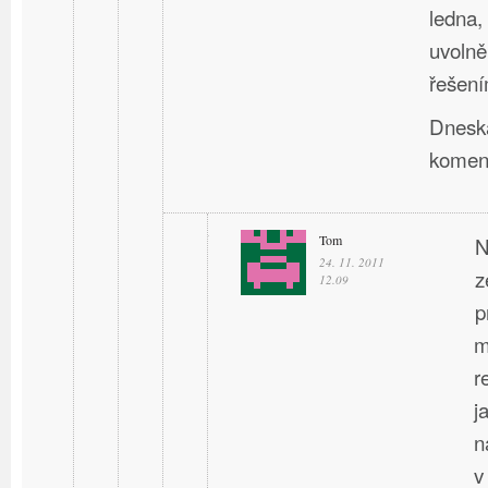
ledna,
uvolně
řešení
Dneska
komen
Tom
N
24. 11. 2011
z
12.09
p
m
r
j
n
v