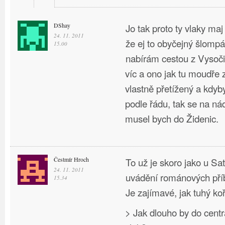
DShay
Jo tak proto ty vlaky maj
24. 11. 2011
že ej to obyčejný šlompá
15.00
nabírám cestou z Vysoči
víc a ono jak tu moudře z
vlastně přetížený a kdyb
podle řádu, tak se na ná
musel bych do Židenic.
Čestmír Hroch
To už je skoro jako u Sa
24. 11. 2011
uvádění románových pří
15.34
Je zajímavé, jak tuhý ko
> Jak dlouho by do cen