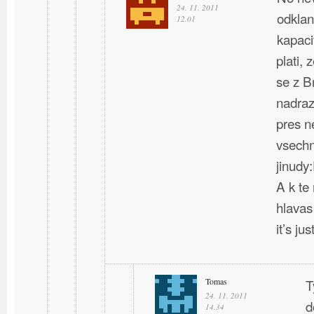
24. 11. 2011
odklan
12.01
kapaci
plati, 
se z B
nadraz
pres n
vsechn
jinudy
A k te
hlavas
it’s ju
Tomas
T
24. 11. 2011
d
14.34