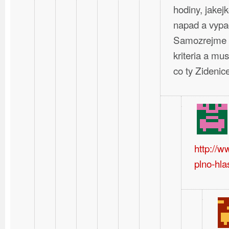
hodiny, jakej
napad a vypa
Samozrejme t
kriteria a mus
co ty Zideni
http://
plno-hla