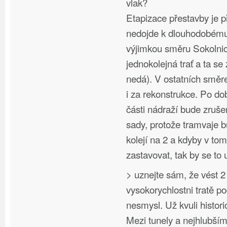
vlak?
Etapizace přestavby je p
nedojde k dlouhodobému 
výjimkou směru Sokolnic
jednokolejná trať a ta se
nedá). V ostatních směr
i za rekonstrukce. Po d
části nádraží bude zruš
sady, protože tramvaje 
kolejí na 2 a kdyby v to
zastavovat, tak by se to 
> uznejte sám, že vést 2
vysokorychlostni tratě p
nesmysl. Už kvuli hist
Mezi tunely a nejhlubší