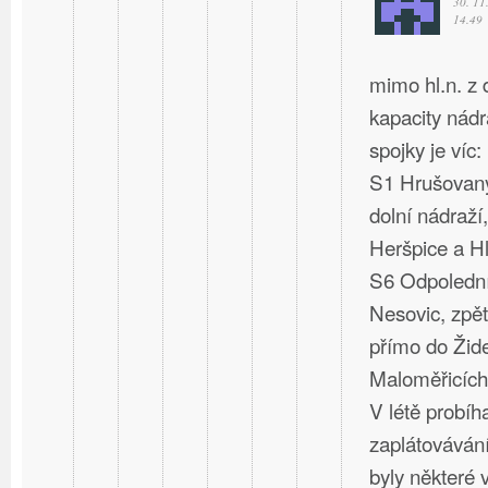
30. 11
14.49
mimo hl.n. z
kapacity nád
spojky je víc:
S1 Hrušovany
dolní nádraží,
Heršpice a Hl
S6 Odpolední
Nesovic, zpět
přímo do Žide
Maloměřicích
V létě probíh
zaplátovávání
byly některé