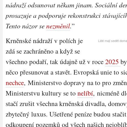
nádraží odsunovat někam jinam. Sociální de
prosazuje a podporuje rekonstrukci stávající
Tento názor se
nezměnil
.
”
Krněnské nádraží v polích je
Lidé mají sedět doma
zdá se zachráněno a když se
všechno podaří, tak údajně už v roce
2025
by
něco přesunovat a stavět. Evropská unie to sic
nechce
, Ministerstvo dopravy na to pro změ
Ministerstvu kultury se to
nelíbí
, nicméně dl
stačí zrušit všechna krněnská divadla, domo
zbytečný luxus. Ušetřené peníze budou stači
odkoupení pozemků od všech našich nejoblíbe