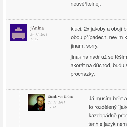
neuvěřitelnej.
jAnina
kluci. 2x jakoby a obojí b
24. 11. 2011
obou případech. nevim 
11.25
jinam, sorry.
jinak na nádr už se těši
akorát na důchod, budu s
procházky.
Standa von Kröna
Já musím bořit a 
24. 11. 2011
to rozdělený “jak
11.32
každopádně pře
tenhle jazyk ne