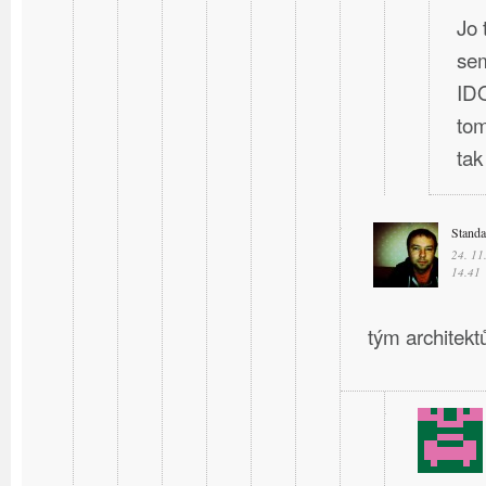
Jo 
sem
IDO
tom
ta
Stand
24. 11
14.41
tým architektů