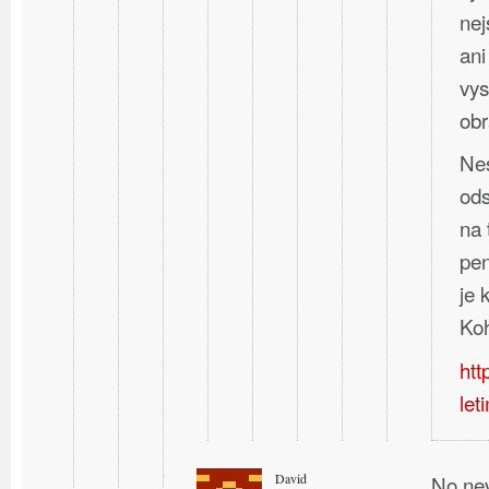
nej
ani
vys
obr
Nes
ods
na 
pen
je
Koh
htt
let
David
No nev