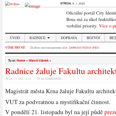
STŘEDA
, 8. 1. 2020
Oficiální portál City Ident
Brna má za úkol fruktifiko
verbální priority.
Více o p
ÚVOD
RADNICE
DOPRAVA
ROZVOJ
BE
VÍME PRVNÍ!
Žít Brno má transparentní účet:
2400634319/2010 (FIO)
Tu si:
Home
»
Hlavní článek
»
Radnice žaluje Fakultu architek
24. 11. 2011 9.12
63 KOMENTÁŘŮ
Magistrát města Krna žaluje Fakultu architek
VUT za podvratnou a mystifikační činnost.
V pondělí 21. listopadu byl na její půdě
prez