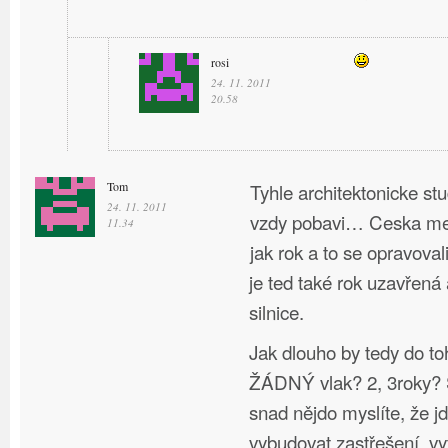
rosi
24. 11. 2011
20.58
Tom
Tyhle architektonicke st
24. 11. 2011
vzdy pobavi… Ceska mel
11.34
jak rok a to se opravoval
je ted také rok uzavřená
silnice.
Jak dlouho by tedy do to
ŽÁDNÝ vlak? 2, 3roky? S
snad nějdo myslíte, že j
vybudovat zastřešení, vy