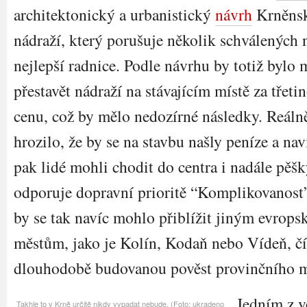
architektonický a urbanistický
návrh
Krněns
nádraží, který porušuje několik schválených 
nejlepší radnice. Podle návrhu by totiž bylo
přestavět nádraží na stávajícím místě za třeti
cenu, což by mělo nedozírné následky. Reáln
hrozilo, že by se na stavbu našly peníze a nav
pak lidé mohli chodit do centra i nadále pěšk
odporuje dopravní prioritě “Komplikovanost
by se tak navíc mohlo přiblížit jiným evrop
městům, jako je Kolín, Kodaň nebo Vídeň, čí
dlouhodobě budovanou pověst provinčního 
Jedním z v
Takhle to v Krně určitě nikdy vypadat nebude. (Foto: ukradeno