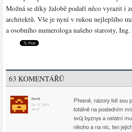
Možná se díky žalobě podaří něco vyrazit i z
architektů. Vše je nyní v rukou nejlepšího m
a osobního numerologa našeho starosty, Ing
63 KOMENTÁŘŮ
David
Přesně, názory lidí sou p
24. 11. 2011
totálně na posledním mís
10.37
svůj byznys a ostatní mu
nikoho a na nic, ten jejic