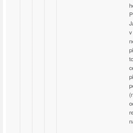
h
P
J
v
n
p
t
c
p
p
(
o
r
n