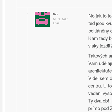
Tom
No jak to t
24. 11. 2011
ted jsou kv
11.49
odkláněny d
Kam tedy bu
vlaky jezdit
Takových ar
Vám udělají
architektuře
Videl sem d
centru. U t
vedeni vyso
Ty dva obří
přímo pod 