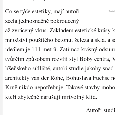
Co se týče estetiky, mají autoři
Zeleň
zcela jednoznačně pokroucený
až zvrácený vkus. Základem estetické krásy k
množství použitého betonu, železa a skla, a
ideálem je 111 metrů. Zatímco krásný odsun
tvůrčím způsobem rozvíjí styl Boby centra, 
líšeňského sídliště, autoři studie jakoby sna
architekty van der Rohe, Bohuslava Fuchse 
Krně nikdo nepotřebuje. Takové stavby mohou
kteří zbytečně narušují mrtvolný klid.
Autoři stud