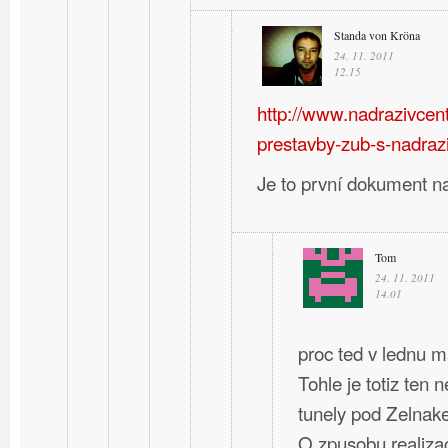
Standa von Kröna
24. 11. 2011
12.15
http://www.nadrazivcent
prestavby-zub-s-nadraz
Je to první dokument n
Tom
24. 11. 2011
14.01
proc ted v lednu m
Tohle je totiz ten 
tunely pod Zelnak
O zpusobu realizac