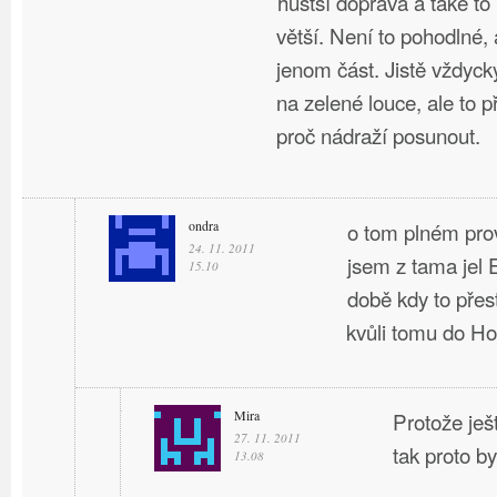
hustší doprava a také t
větší. Není to pohodlné, 
jenom část. Jistě vždyck
na zelené louce, ale to 
proč nádraží posunout.
ondra
o tom plném pro
24. 11. 2011
jsem z tama jel
15.10
době kdy to přes
kvůli tomu do H
Mira
Protože ješ
27. 11. 2011
tak proto by
13.08