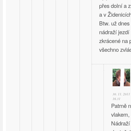
přes dolní a 
a v Židenicíc
Btw. už dnes
nádraží jezdí
zkrácené na p
všechno zvlád
30. 11. 2011
16.31
Patrně n
vlakem,
Nádraží 