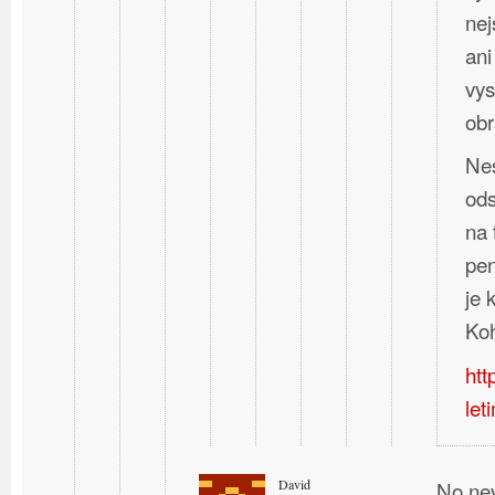
nej
ani
vys
obr
Nes
ods
na 
pen
je
Koh
htt
let
David
No nev