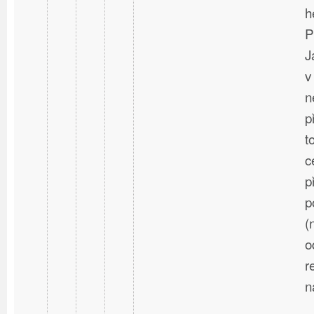
h
P
J
v
n
p
t
c
p
p
(
o
r
n