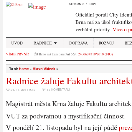
STŘEDA
, 8. 1. 2020
Oficiální portál City Ident
Brna má za úkol fruktifiko
verbální priority.
Více o p
ÚVOD
RADNICE
DOPRAVA
ROZVOJ
BE
VÍME PRVNÍ!
Žít Brno má transparentní účet:
2400634319/2010 (FIO)
Tu si:
Home
»
Hlavní článek
»
Radnice žaluje Fakultu architek
24. 11. 2011 9.12
63 KOMENTÁŘŮ
Magistrát města Krna žaluje Fakultu architek
VUT za podvratnou a mystifikační činnost.
V pondělí 21. listopadu byl na její půdě
prez