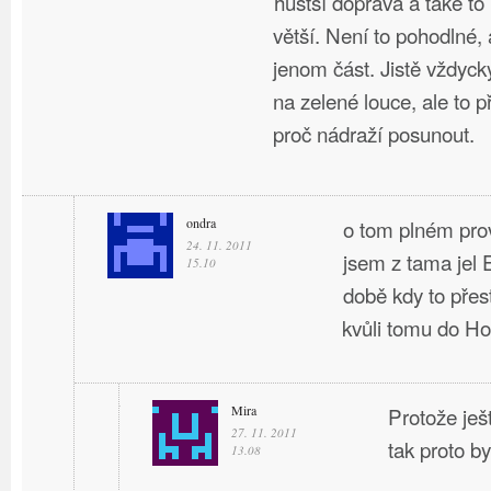
hustší doprava a také t
větší. Není to pohodlné, 
jenom část. Jistě vždyck
na zelené louce, ale to 
proč nádraží posunout.
ondra
o tom plném pro
24. 11. 2011
jsem z tama jel
15.10
době kdy to přes
kvůli tomu do H
Mira
Protože ješ
27. 11. 2011
tak proto by
13.08