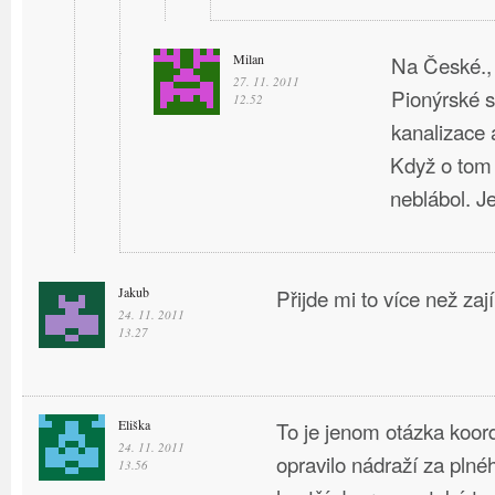
Milan
Na České., 
27. 11. 2011
Pionýrské s
12.52
kanalizace a
Když o tom
neblábol. J
Jakub
Přijde mi to více než za
24. 11. 2011
13.27
Eliška
To je jenom otázka koor
24. 11. 2011
opravilo nádraží za plné
13.56