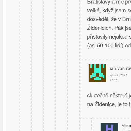
Bratislavy a mé př
velké, když jsem s
dozvěděl, že v Br
Židenicích. Pak j
přistavily nějakou 
(asi 50-100 lidí) o
ian von ra
26. 11. 2011
11.58
skutečně některé 
na Židenice, je to
Martin