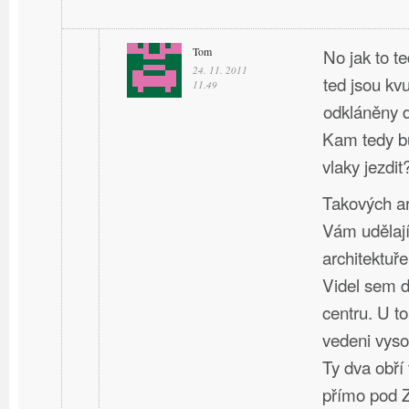
Tom
No jak to t
24. 11. 2011
ted jsou kv
11.49
odkláněny d
Kam tedy bu
vlaky jezdit
Takových ar
Vám udělají
architektuře
Videl sem d
centru. U t
vedeni vyso
Ty dva obří
přímo pod 