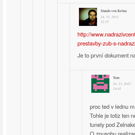
Standa von Kröna
24. 11. 2011
12.15
http://www.nadrazivcent
prestavby-zub-s-nadraz
Je to první dokument n
Tom
24. 11. 2011
14.01
proc ted v lednu m
Tohle je totiz ten 
tunely pod Zelnak
O zpusobu realizac