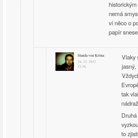
historický
nemá smysl
ví něco o p
papír snese
Standa von Kröna
Vlaky 
24. 11. 2011
jasný, 
11.56
Vždyck
Evropě
tak vla
nádraží
Druhá 
vyzkou
to zji