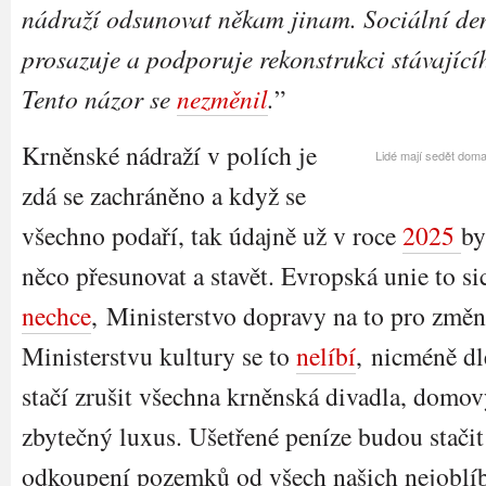
nádraží odsunovat někam jinam. Sociální de
prosazuje a podporuje rekonstrukci stávající
Tento názor se
nezměnil
.
”
Krněnské nádraží v polích je
Lidé mají sedět doma
zdá se zachráněno a když se
všechno podaří, tak údajně už v roce
2025
by
něco přesunovat a stavět. Evropská unie to sic
nechce
, Ministerstvo dopravy na to pro změ
Ministerstvu kultury se to
nelíbí
, nicméně dl
stačí zrušit všechna krněnská divadla, domo
zbytečný luxus. Ušetřené peníze budou stači
odkoupení pozemků od všech našich nejoblíbe