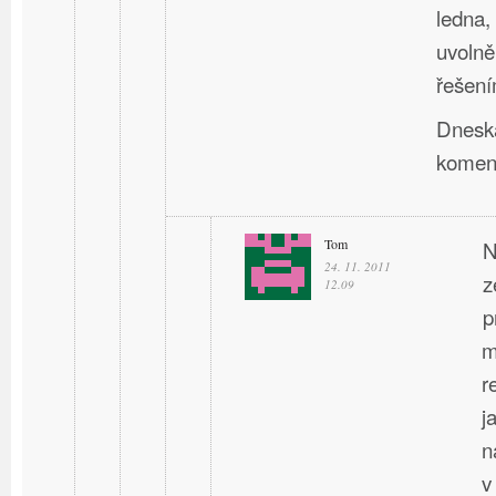
ledna,
uvolně
řešení
Dneska
komen
Tom
N
24. 11. 2011
z
12.09
p
m
r
j
n
v