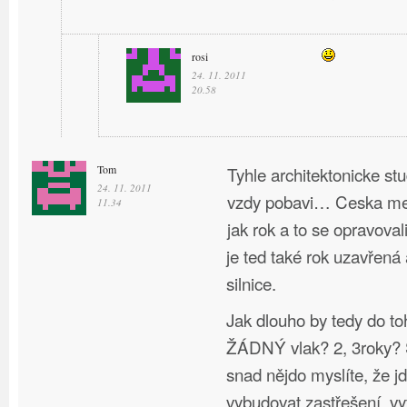
rosi
24. 11. 2011
20.58
Tom
Tyhle architektonicke st
24. 11. 2011
vzdy pobavi… Ceska mel
11.34
jak rok a to se opravoval
je ted také rok uzavřená
silnice.
Jak dlouho by tedy do to
ŽÁDNÝ vlak? 2, 3roky? S
snad nějdo myslíte, že j
vybudovat zastřešení, vy