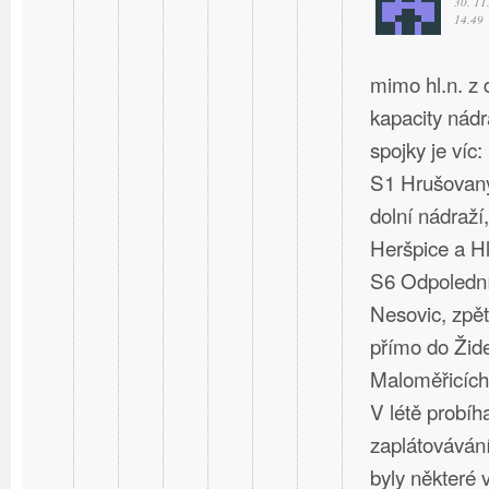
30. 11
14.49
mimo hl.n. z
kapacity nád
spojky je víc:
S1 Hrušovany
dolní nádraží,
Heršpice a Hl
S6 Odpolední
Nesovic, zpět
přímo do Žide
Maloměřicích
V létě probíh
zaplátovávání
byly některé