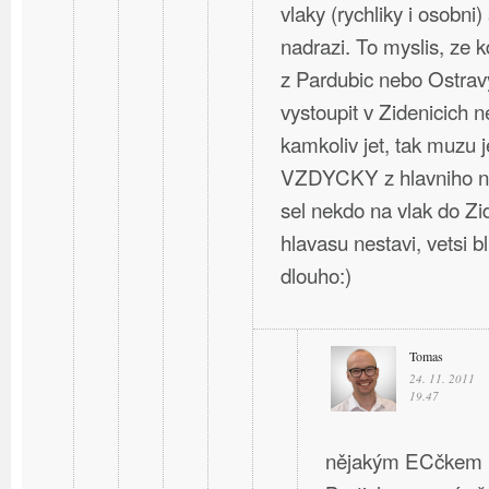
vlaky (rychliky i osobni)
nadrazi. To myslis, ze 
z Pardubic nebo Ostravy
vystoupit v Zidenicich 
kamkoliv jet, tak muzu j
VZDYCKY z hlavniho na
sel nekdo na vlak do Zi
hlavasu nestavi, vetsi b
dlouho:)
Tomas
24. 11. 2011
19.47
nějakým ECčkem ne