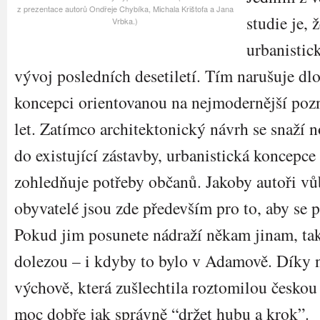
z prezentace autorů Ondřeje Chybíka, Michala Krištofa a Jana
studie je, 
Vrbka.)
urbanistic
vývoj posledních desetiletí. Tím narušuje 
koncepci orientovanou na nejmodernější po
let. Zatímco architektonický návrh se snaží n
do existující zástavby, urbanistická koncepce
zohledňuje potřeby občanů. Jakoby autoři vů
obyvatelé jsou zde především pro to, aby se 
Pokud jim posunete nádraží někam jinam, tak 
dolezou – i kdyby to bylo v Adamově. Díky 
výchově, která zušlechtila roztomilou českou
moc dobře jak správně “držet hubu a krok”.