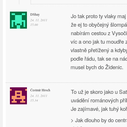
DShay
Jo tak proto ty vlaky maj
24. 11. 2011
že ej to obyčejný šlompá
15.00
nabírám cestou z Vysoči
víc a ono jak tu moudře z
vlastně přetížený a kdyb
podle řádu, tak se na ná
musel bych do Židenic.
Čestmír Hroch
To už je skoro jako u Sa
24. 11. 2011
uvádění románových pří
15.34
Je zajímavé, jak tuhý ko
> Jak dlouho by do cen