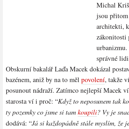
Michal Kriš
jsou přitom
architekti, 
zákonitosti
urbanizmu. 
správné lid
Obskurní bakalář Laďa Macek dokázal postavi
bazénem, aniž by na to měl
povolení
, takže 
posunout nádraží. Zatímco nejlepší Macek ví
starosta ví i proč: “
Když to neposunem tak 
ty pozemky co jsme si tam
koupili
? Vy je sna
dodává: “
Já si každopádně stále myslím, že j