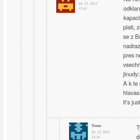
24. 11. 2011
odklan
12.01
kapaci
plati, 
se z B
nadraz
pres n
vsechn
jinudy
A k te
hlavas
it’s ju
Tomas
T
24. 11. 2011
d
14.34