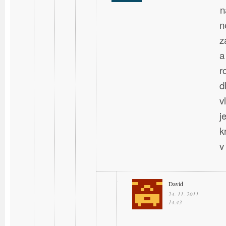
n
n
z
a
r
d
v
j
k
v
David
24. 11. 2011
14.43