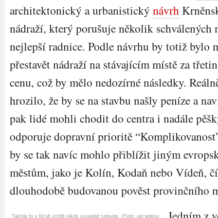
architektonický a urbanistický
návrh
Krněns
nádraží, který porušuje několik schválených 
nejlepší radnice. Podle návrhu by totiž bylo
přestavět nádraží na stávajícím místě za třeti
cenu, což by mělo nedozírné následky. Reáln
hrozilo, že by se na stavbu našly peníze a nav
pak lidé mohli chodit do centra i nadále pěšk
odporuje dopravní prioritě “Komplikovanost
by se tak navíc mohlo přiblížit jiným evrop
městům, jako je Kolín, Kodaň nebo Vídeň, čí
dlouhodobě budovanou pověst provinčního 
Jedním z v
Takhle to v Krně určitě nikdy vypadat nebude. (Foto: ukradeno