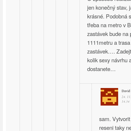
jen konečný stav, 
krásné. Podobná st
třeba na metro v B
zastávek bude na 
1111metru a trasa
zastávek…. Zadejte
kolik sexy návrhu a
dostanete…
David
24. 11
14.34
sam. Vytvorit
reseni taky ne