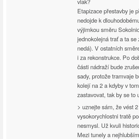
vlak?
Etapizace přestavby je p
nedojde k dlouhodobému 
výjimkou směru Sokolnic
jednokolejná trať a ta se
nedá). V ostatních směr
i za rekonstrukce. Po d
části nádraží bude zruš
sady, protože tramvaje 
kolejí na 2 a kdyby v to
zastavovat, tak by se to 
> uznejte sám, že vést 2
vysokorychlostni tratě p
nesmysl. Už kvuli hist
Mezi tunely a nejhlubší