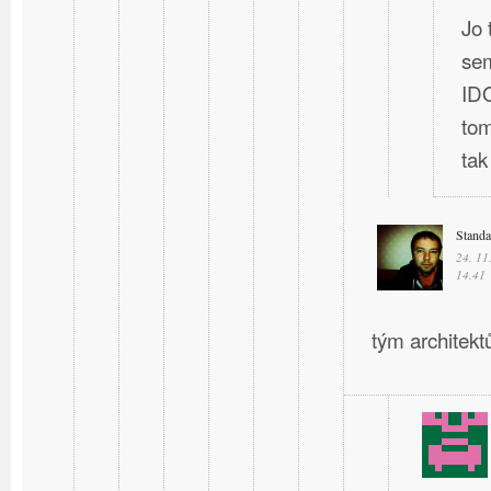
Jo 
sem
IDO
tom
ta
Stand
24. 11
14.41
tým architektů