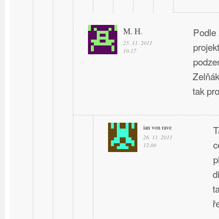
M. H.
Podle 
25. 11. 2011
projek
10.17
podzem
Zelňák
tak pro
ian von rave
T
26. 11. 2011
c
12.00
p
d
t
ř