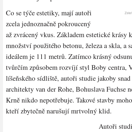
Co se týče estetiky, mají autoři
Zeleň
zcela jednoznačně pokroucený
až zvrácený vkus. Základem estetické krásy k
množství použitého betonu, železa a skla, a
ideálem je 111 metrů. Zatímco krásný odsun
tvůrčím způsobem rozvíjí styl Boby centra, 
líšeňského sídliště, autoři studie jakoby sna
architekty van der Rohe, Bohuslava Fuchse 
Krně nikdo nepotřebuje. Takové stavby mohou
kteří zbytečně narušují mrtvolný klid.
Autoři stud