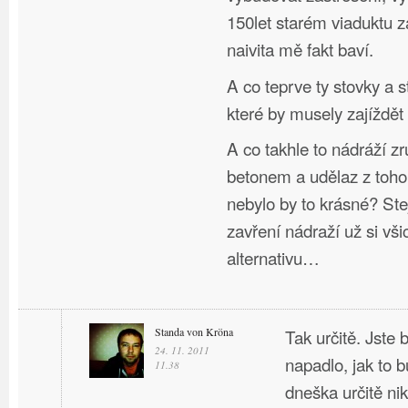
150let starém viaduktu 
naivita mě fakt baví.
A co teprve ty stovky a s
které by musely zajíždět
A co takhle to nádráží zru
betonem a udělaz z toho
nebylo by to krásné? Stej
zavření nádraží už si vši
alternativu…
Standa von Kröna
Tak určitě. Jste
24. 11. 2011
napadlo, jak to b
11.38
dneška určitě nik