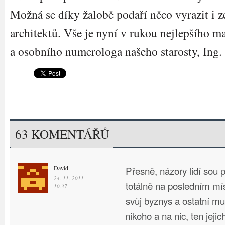
Možná se díky žalobě podaří něco vyrazit i z
architektů. Vše je nyní v rukou nejlepšího m
a osobního numerologa našeho starosty, Ing
63 KOMENTÁŘŮ
David
Přesně, názory lidí sou p
24. 11. 2011
totálně na posledním mís
10.37
svůj byznys a ostatní mu
nikoho a na nic, ten jejic