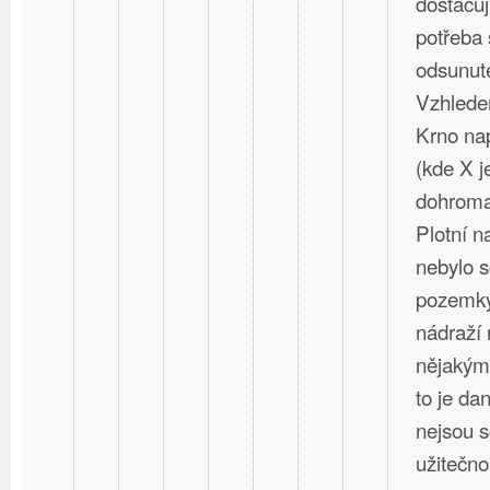
dostačují
potřeba 
odsunuté
Vzhlede
Krno nap
(kde X j
dohromad
Plotní 
nebylo s
pozemky
nádraží 
nějakým
to je dan
nejsou 
užitečno