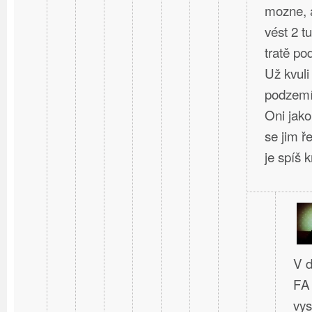
mozne, a
vést 2 t
tratě po
Už kvuli
podzem
Oni jako
se jim ř
je spíš kr
V d
FA 
vys