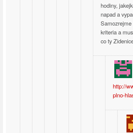
hodiny, jakej
napad a vypa
Samozrejme t
kriteria a mus
co ty Zideni
http://
plno-hla