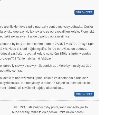
ODPOVĚDĚT
hle architektonicke studie nadrazi v centru me vzdy pobavi… Ceska
a vyluku dopravy vic jak rok a to se opravovali jen koleje. Pionýrská
 ted také rok uzavřená a jde o pohou opravu silnice.
k dlouho by tedy do toho centra nedojel ŽÁDNÝ vlak? 2, 3roky? Spíš
tě víc. Nebo si snad nějdo myslíte, že jde opravit celou budovu,
udovat zastřešení, vytrhat koleje na celém 150let starém viaduktu
provozu??? Tahle naivita mě fakt baví.
o teprve ty stovky a stovky nákladních aut, které by musely zajíždět
uplného centra.
o takhle to nádráží zrušit uplně, kokeje zalít betonem a udělaz z
o cyklostezku? No nebylo by to krásné? Stejně za těch několik let
ření nádraží už si všichni najdou alternativu…
ODPOVĚDĚT
Tak určitě. Jste bezpochyby první, koho napadlo, jak to
bude s vlaky, takže to do dneška určitě nikdo neřešil.