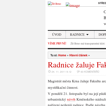
STŘE
O
B
v
ÚVOD
RADNICE
DOP
VÍME PRVNÍ!
Žít Brno má transparentní účet:
Tu si:
Home
»
Hlavní článek
»
Radnice žaluje Fak
24. 11. 2011 9.12
63 KOMENTÁŘŮ
Magistrát města Krna žaluje Fakultu a
mystifikační činnost.
V pondělí 21. listopadu byl na její půd
urbanistický
návrh
Krněnského nádraží,
nařízení nejlepší radnice. Podle návrhu