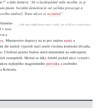
te?
” a dále dodává: “
Já si každopádně stále myslím, že je
am jinam. Sociální demokracie od začátku prosazuje a
akového nádraží. Tento názor se
nezměnil
.
”
achráněno
Lidé mají sedět doma nebo v práci, ale určitě ne v kavárnách.
ž v roce
vat a
ce
, Ministerstvo dopravy na to pro změnu
nemá
a
ně dle našich výpočtů stačí zrušit všechna krněnská divadla,
s. Ušetřené peníze budou stačit minimálně na odkoupení
ch zastupitelů. Možná se díky žalobě podaří něco vyrazit i
 rukou nejlepšího magistrátního
právníka
a osobního
na Kohouta.