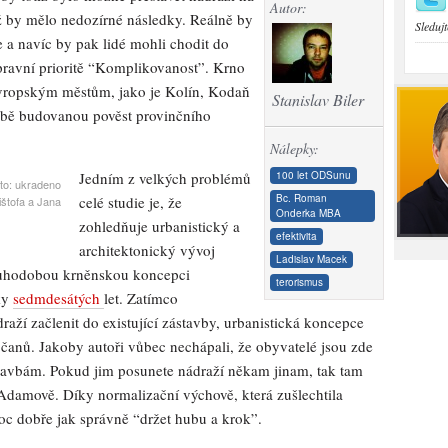
Autor:
ož by mělo nedozírné následky. Reálně by
Sledujt
e a navíc by pak lidé mohli chodit do
pravní prioritě “Komplikovanost”. Krno
 evropským městům, jako je Kolín, Kodaň
Stanislav Biler
obě budovanou pověst provinčního
Nálepky:
100 let ODSunu
Jedním z velkých problémů
oto: ukradeno
Bc. Roman
celé studie je, že
štofa a Jana
Onderka MBA
zohledňuje urbanistický a
efektivita
architektonický vývoj
Ladislav Macek
louhodobou krněnskou koncepci
terorismus
ky
sedmdesátých
let. Zatímco
raží začlenit do existující zástavby, urbanistická koncepce
čanů. Jakoby autoři vůbec nechápali, že obyvatelé jsou zde
 stavbám. Pokud jim posunete nádraží někam jinam, tak tam
v Adamově. Díky normalizační výchově, která zušlechtila
c dobře jak správně “držet hubu a krok”.