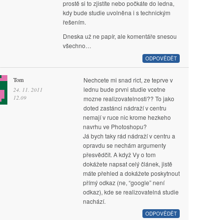
prostě si to zjistíte nebo počkáte do ledna,
kdy bude studie uvolněna i s technickým
řešením.
Dneska už ne papír, ale komentáře snesou
všechno…
ODPOVĚDĚT
Tom
Nechcete mi snad rict, ze teprve v
lednu bude prvni studie vcetne
24. 11. 2011
12.09
mozne realizovatelnosti?? To jako
doted zastánci nádraží v centru
nemají v ruce nic krome hezkeho
navrhu ve Photoshopu?
Já bych taky rád nádraží v centru a
opravdu se nechám argumenty
přesvědčit. A když Vy o tom
dokážete napsat celý článek, jistě
máte přehled a dokážete poskytnout
přímý odkaz (ne, “google” není
odkaz), kde se realizovatelná studie
nachází.
ODPOVĚDĚT