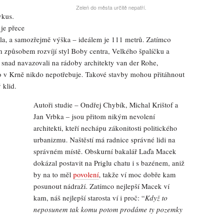
Zeleň do města určitě nepatří.
vkus.
je přece
kla, a samozřejmě výška – ideálem je 111 metrů. Zatímco
 způsobem rozvíjí styl Boby centra, Velkého špalíčku a
by snad navazovali na rádoby architekty van der Rohe,
 v Krně nikdo nepotřebuje. Takové stavby mohou přitáhnout
 klid.
Autoři studie – Ondřej Chybík, Michal Krištof a
Jan Vrbka – jsou přitom nikým nevolení
architekti, kteří nechápu zákonitosti politického
urbanizmu. Naštěstí má radnice správné lidi na
správném místě. Obskurní bakalář Laďa Macek
dokázal postavit na Priglu chatu i s bazénem, aniž
by na to měl
povolení
, takže ví moc dobře kam
posunout nádraží. Zatímco nejlepší Macek ví
kam, náš nejlepší starosta ví i proč: “
Když to
neposunem tak komu potom prodáme ty pozemky