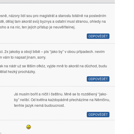
esně, názory lidí sou pro magistrát a starostu totálně na posledním
stě, dělaj tam akorát svůj byznys a ostatní musí stranou, ohledy na
oho a na nic, ten jejich přístup je neuvěřitelnej.
ODPOVĚDĚT
ci. 2x jakoby a obojí blbě – pls “jako by” v obou případech. nevim
m vám to napsat jinam, sorry.
nak na nádr už se těšim ofkóz, vyjde mně to akorát na důchod, budu
 dělat hezký procházky.
ODPOVĚDĚT
Já musím bořit a ničit i češtinu. Mně se to rozdělený “jako-
by” nelíbí. Od května každopádně přecházíme na Němčinu,
tenhle jazyk nemá budoucnost.
ODPOVĚDĚT
1