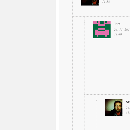
11.38
Tom
24. 11. 201
11.49
St
24
11