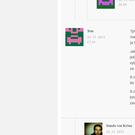
20.58
Tom
Ty
mel
24. 11. 2011
11.34
je
Ja
ješ
vyb
za 
A c
do 
A c
toh
zav
Standa von Kröna
24. 11. 2011