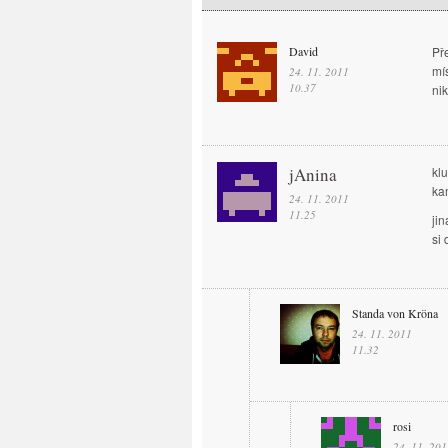
David
Př
mí
24. 11. 2011
10.37
nik
jAnina
klu
ka
24. 11. 2011
11.25
ji
si
Standa von Kröna
24. 11. 2011
11.32
rosi
24. 11. 201