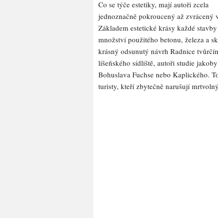
Co se týče estetiky, mají autoři zcela
jednoznačně pokroucený až zvrácený 
Základem estetické krásy každé stavby 
množství použitého betonu, železa a s
krásný odsunutý návrh Radnice tvůrčím
líšeňského sídliště, autoři studie jako
Bohuslava Fuchse nebo Kaplického. To
turisty, kteří zbytečně narušují mrtvolný