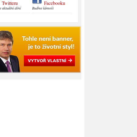
Twitteru
Facebooku
e aktuální dění
Buďme kámoši