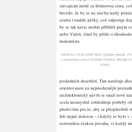
stávajícím místě za třetinovou cenu, c
hrozilo, že by se na stavbu našly peníz
centra i nadále pěšky, což odporuje do
by se tak navíc mohlo přiblížit jiným
nebo Vídeň, čímž by přišlo o dlouhod
maloměsta.
Takhle to v Krně určitě nikdy vypadat nebude. (F
z prezentace autorů Ondřeje Chybíka, Michala Kri
Vrbka.)
posledních desetiletí. Tím narušuje d
orientovanou na nejmodernější poznat
architektonický návrh se snaží nové nád
zcela nesmyslně zohledňuje potřeby ob
především pro to, aby se přizpůsobili
lidi stejně dolezou – i kdyby to bylo 
roztomilou českou povahu, ví každý mo