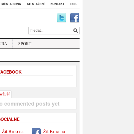
 MĚSTA BRNA
KE STAŽENÍ
KONTAKT
RSS
URA
SPORT
 FACEBOOK
AVĚJŠÍ
o commented posts yet
SOCIÁLNĚ
Žít Brno na
Žít Brno na