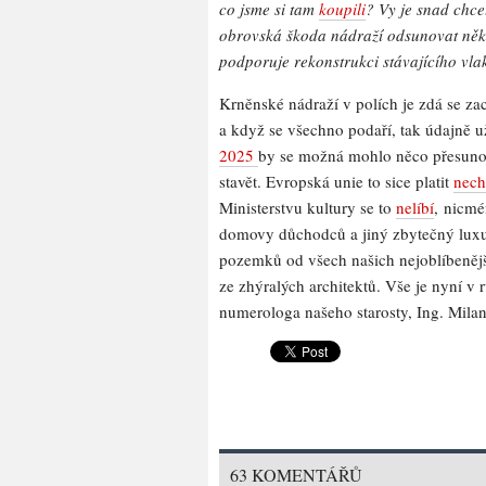
co jsme si tam
koupili
? Vy je snad chce
obrovská škoda nádraží odsunovat něk
podporuje rekonstrukci stávajícího vl
Krněnské nádraží v polích je zdá se z
a když se všechno podaří, tak údajně u
2025
by se možná mohlo něco přesuno
stavět. Evropská unie to sice platit
nech
Ministerstvu kultury se to
nelíbí
, nicmé
domovy důchodců a jiný zbytečný luxu
pozemků od všech našich nejoblíbenější
ze zhýralých architektů. Vše je nyní v
numerologa našeho starosty, Ing. Mila
63 KOMENTÁŘŮ