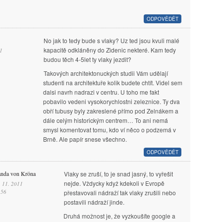
ODPOVĚDĚT
No jak to tedy bude s vlaky? Uz ted jsou kvuli malé
kapacitě odkláněny do Zidenic nekteré. Kam tedy
1
budou těch 4-5let ty vlaky jezdit?
Takových architektonuckých studii Vám udělají
studenti na architektuře kolik budete chtít. Videl sem
dalsi navrh nadrazi v centru. U toho me fakt
pobavilo vedeni vysokorychlostni zeleznice. Ty dva
obří tubusy byly zakreslené přímo pod Zelnákem a
dále celým historickým centrem… To ani nemá
smysl komentovat tomu, kdo ví něco o podzemá v
Brně. Ale papír snese všechno.
ODPOVĚDĚT
anda von Kröna
Vlaky se zruší, to je snad jasný, to vyřešit
nejde. Vždycky když kdekoli v Evropě
. 11. 2011
.56
přestavovali nádraží tak vlaky zrušili nebo
postavili nádraží jinde.
Druhá možnost je, že vyzkoušíte google a