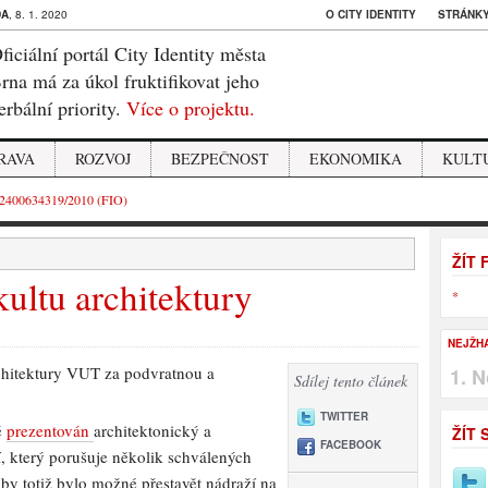
DA
, 8. 1. 2020
O CITY IDENTITY
STRÁNKY
ficiální portál City Identity města
rna má za úkol fruktifikovat jeho
erbální priority.
Více o projektu.
RAVA
ROZVOJ
BEZPEČNOST
EKONOMIKA
KULT
2400634319/2010 (FIO)
ŽÍT
ultu architektury
*
NEJŽH
rchitektury VUT za podvratnou a
N
Sdílej tento článek
TWITTER
ě
prezentován
architektonický a
ŽÍT 
FACEBOOK
 který porušuje několik schválených
 by totiž bylo možné přestavět nádraží na