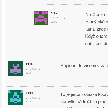
Milan
Na České., 
27. 11. 2011
Pionýrské s
12.52
kanalizace a
Když o tom
neblábol. J
Jakub
Přijde mi to více než za
24. 11. 2011
13.27
Eliška
To je jenom otázka koor
24. 11. 2011
opravilo nádraží za plné
13.56