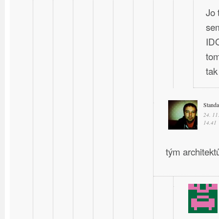
Jo 
sem
IDO
tom
ta
Stand
24. 11
14.41
tým architektů