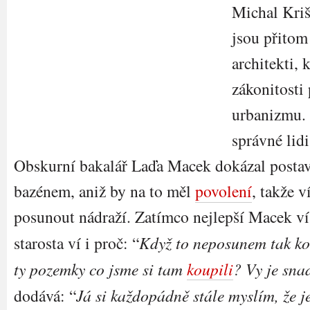
Michal Kriš
jsou přitom
architekti, 
zákonitosti
urbanizmu. 
správné lid
Obskurní bakalář Laďa Macek dokázal postavi
bazénem, aniž by na to měl
povolení
, takže 
posunout nádraží. Zatímco nejlepší Macek ví
starosta ví i proč: “
Když to neposunem tak 
ty pozemky co jsme si tam
koupili
? Vy je sna
dodává: “
Já si každopádně stále myslím, že j