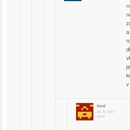
n
n
z
a
r
d
v
j
k
v
David
24. 11. 2011
14.43