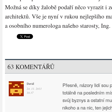
Možná se díky žalobě podaří něco vyrazit i z
architektů. Vše je nyní v rukou nejlepšího m
a osobního numerologa našeho starosty, Ing
63 KOMENTÁŘŮ
David
Přesně, názory lidí sou p
24. 11. 2011
totálně na posledním mís
10.37
svůj byznys a ostatní mu
nikoho a na nic, ten jejic