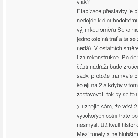
vlak?
Etapizace přestavby je p
nedojde k dlouhodobému 
výjimkou směru Sokolnic
jednokolejná trať a ta se
nedá). V ostatních směr
i za rekonstrukce. Po d
části nádraží bude zruš
sady, protože tramvaje 
kolejí na 2 a kdyby v to
zastavovat, tak by se to 
> uznejte sám, že vést 2
vysokorychlostni tratě p
nesmysl. Už kvuli hist
Mezi tunely a nejhlubší