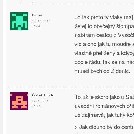
DShay
Jo tak proto ty vlaky maj
24. 11. 2011
že ej to obyčejný šlompá
15.00
nabírám cestou z Vysoči
víc a ono jak tu moudře z
vlastně přetížený a kdyb
podle řádu, tak se na ná
musel bych do Židenic.
Čestmír Hroch
To už je skoro jako u Sa
24. 11. 2011
uvádění románových pří
15.34
Je zajímavé, jak tuhý ko
> Jak dlouho by do cen