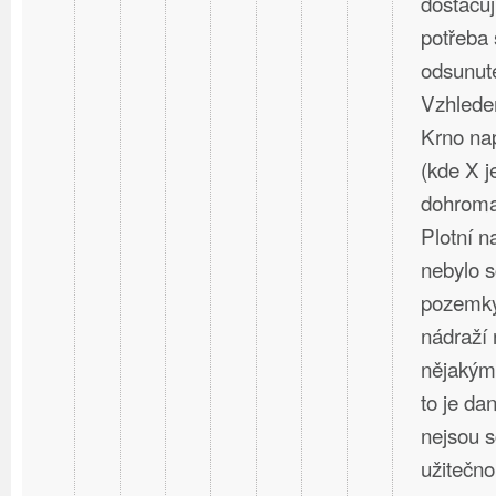
dostačují
potřeba 
odsunuté
Vzhlede
Krno nap
(kde X j
dohromad
Plotní 
nebylo s
pozemky
nádraží 
nějakým
to je dan
nejsou 
užitečno