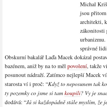
Michal Kriš
jsou přitom
architekti, 
zákonitosti
urbanizmu. 
správné lid
Obskurní bakalář Laďa Macek dokázal postavi
bazénem, aniž by na to měl
povolení
, takže 
posunout nádraží. Zatímco nejlepší Macek ví
starosta ví i proč: “
Když to neposunem tak 
ty pozemky co jsme si tam
koupili
? Vy je sna
dodává: “
Já si každopádně stále myslím, že j