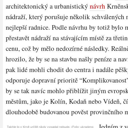
architektonický a urbanistický
návrh
Krněns
nádraží, který porušuje několik schválených 
nejlepší radnice. Podle návrhu by totiž bylo
přestavět nádraží na stávajícím místě za třeti
cenu, což by mělo nedozírné následky. Reáln
hrozilo, že by se na stavbu našly peníze a nav
pak lidé mohli chodit do centra i nadále pěšk
odporuje dopravní prioritě “Komplikovanost
by se tak navíc mohlo přiblížit jiným evrop
městům, jako je Kolín, Kodaň nebo Vídeň, čí
dlouhodobě budovanou pověst provinčního 
Jedním z v
Takhle to v Krně určitě nikdy vypadat nebude. (Foto: ukradeno