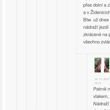
přes dolní a 
a v Židenicíc
Btw. už dnes
nádraží jezdí
zkrácené na p
všechno zvlád
30. 11. 2011
16.31
Patrně n
vlakem,
Nádraží 