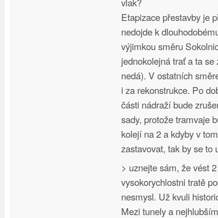
vlak?
Etapizace přestavby je p
nedojde k dlouhodobému 
výjimkou směru Sokolnic
jednokolejná trať a ta se
nedá). V ostatních směr
i za rekonstrukce. Po d
části nádraží bude zruš
sady, protože tramvaje 
kolejí na 2 a kdyby v to
zastavovat, tak by se to 
> uznejte sám, že vést 2
vysokorychlostni tratě p
nesmysl. Už kvuli hist
Mezi tunely a nejhlubší