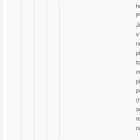
h
P
J
v
n
p
t
c
p
p
(
o
r
n