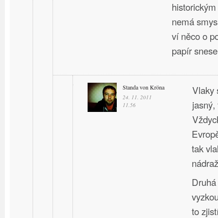
historický
nemá smysl
ví něco o p
papír snese
Standa von Kröna
Vlaky 
24. 11. 2011
jasný, 
11.56
Vždyck
Evropě
tak vla
nádraží
Druhá 
vyzkou
to zji