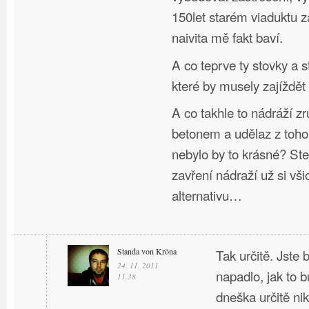
150let starém viaduktu 
naivita mě fakt baví.
A co teprve ty stovky a s
které by musely zajíždět
A co takhle to nádráží zru
betonem a udělaz z toho
nebylo by to krásné? Stej
zavření nádraží už si vši
alternativu…
Standa von Kröna
Tak určitě. Jste
24. 11. 2011
napadlo, jak to b
11.38
dneška určitě nik