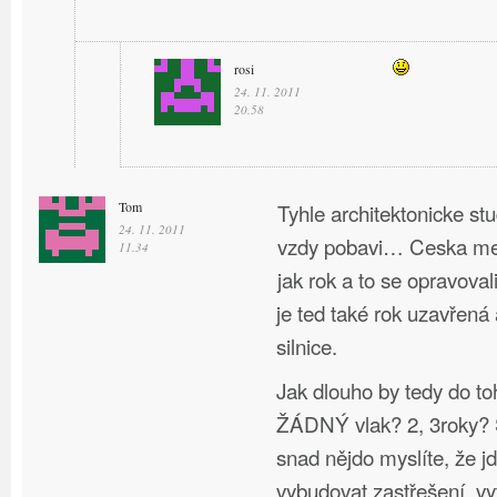
rosi
24. 11. 2011
20.58
Tom
Tyhle architektonicke st
24. 11. 2011
vzdy pobavi… Ceska mel
11.34
jak rok a to se opravoval
je ted také rok uzavřená
silnice.
Jak dlouho by tedy do to
ŽÁDNÝ vlak? 2, 3roky? S
snad nějdo myslíte, že j
vybudovat zastřešení, vy