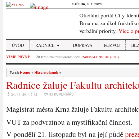
STŘEDA
, 8. 1. 2020
Oficiální portál City Ident
Brna má za úkol fruktifiko
verbální priority.
Více o p
ÚVOD
RADNICE
DOPRAVA
ROZVOJ
BE
VÍME PRVNÍ!
Žít Brno má transparentní účet:
2400634319/2010 (FIO)
Tu si:
Home
»
Hlavní článek
»
Radnice žaluje Fakultu architek
24. 11. 2011 9.12
63 KOMENTÁŘŮ
Magistrát města Krna žaluje Fakultu architek
VUT za podvratnou a mystifikační činnost.
V pondělí 21. listopadu byl na její půdě
prez