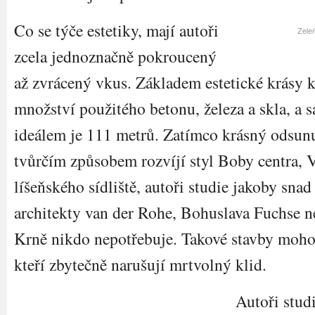
Co se týče estetiky, mají autoři
Zeleň
zcela jednoznačně pokroucený
až zvrácený vkus. Základem estetické krásy k
množství použitého betonu, železa a skla, a
ideálem je 111 metrů. Zatímco krásný odsun
tvůrčím způsobem rozvíjí styl Boby centra, 
líšeňského sídliště, autoři studie jakoby sna
architekty van der Rohe, Bohuslava Fuchse 
Krně nikdo nepotřebuje. Takové stavby mohou
kteří zbytečně narušují mrtvolný klid.
Autoři stud