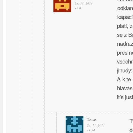
24. 11. 2011
odklan
12.01
kapaci
plati, 
se z B
nadraz
pres n
vsechn
jinudy
A k te
hlavas
it’s ju
Tomas
T
24. 11. 2011
d
14.34