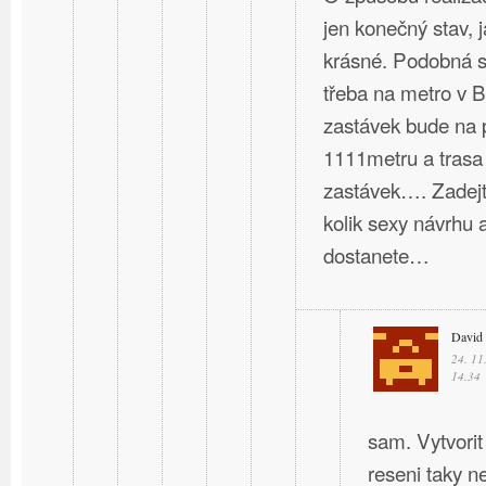
jen konečný stav, 
krásné. Podobná st
třeba na metro v B
zastávek bude na 
1111metru a trasa
zastávek…. Zadejte
kolik sexy návrhu a
dostanete…
David
24. 11
14.34
sam. Vytvorit
reseni taky ne