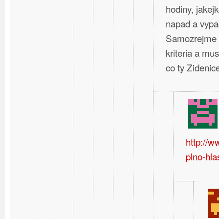
hodiny, jakej
napad a vypa
Samozrejme t
kriteria a mus
co ty Zideni
http://
plno-hla