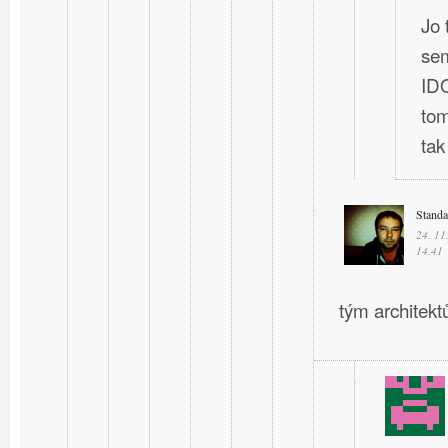
Jo 
sem
IDO
tom
ta
Stand
24. 11
14.41
tým architektů