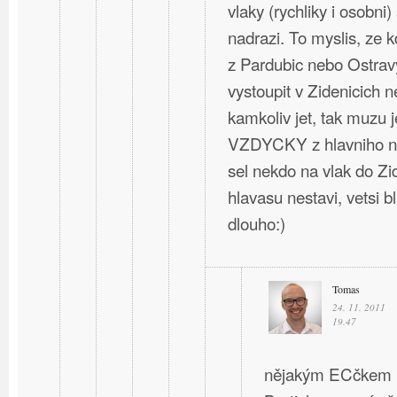
vlaky (rychliky i osobni)
nadrazi. To myslis, ze 
z Pardubic nebo Ostravy
vystoupit v Zidenicich 
kamkoliv jet, tak muzu j
VZDYCKY z hlavniho na
sel nekdo na vlak do Zi
hlavasu nestavi, vetsi b
dlouho:)
Tomas
24. 11. 2011
19.47
nějakým ECčkem ne