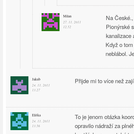
Milan
Na České., 
27. 11. 2011
Pionýrské s
12.52
kanalizace a
Když o tom
neblábol. J
Jakub
Přijde mi to více než za
24. 11. 2011
13.27
Eliška
To je jenom otázka koor
24. 11. 2011
opravilo nádraží za plné
13.56