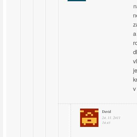
n
n
z
a
r
d
v
j
k
v
David
24. 11. 2011
14.43