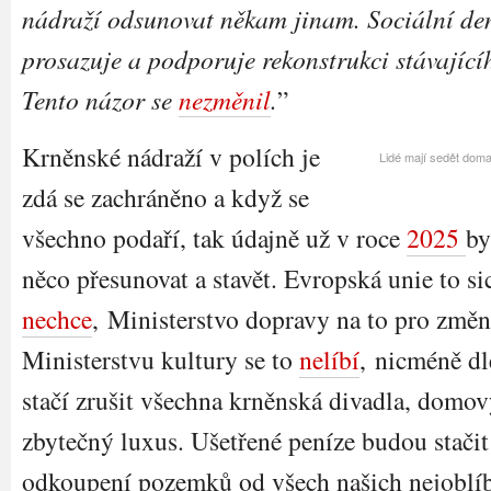
nádraží odsunovat někam jinam. Sociální de
prosazuje a podporuje rekonstrukci stávající
Tento názor se
nezměnil
.
”
Krněnské nádraží v polích je
Lidé mají sedět doma
zdá se zachráněno a když se
všechno podaří, tak údajně už v roce
2025
by
něco přesunovat a stavět. Evropská unie to sic
nechce
, Ministerstvo dopravy na to pro změ
Ministerstvu kultury se to
nelíbí
, nicméně dl
stačí zrušit všechna krněnská divadla, domo
zbytečný luxus. Ušetřené peníze budou stači
odkoupení pozemků od všech našich nejoblíbe