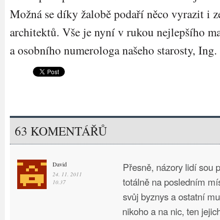
Možná se díky žalobě podaří něco vyrazit i z
architektů. Vše je nyní v rukou nejlepšího m
a osobního numerologa našeho starosty, Ing
63 KOMENTÁŘŮ
David
Přesně, názory lidí sou p
24. 11. 2011
totálně na posledním mís
10.37
svůj byznys a ostatní mu
nikoho a na nic, ten jejic