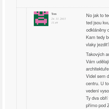
Tom
No jak to t
24. 11. 2011
ted jsou kv
11.49
odkláněny d
Kam tedy bu
vlaky jezdit
Takových ar
Vám udělají
architektuře
Videl sem d
centru. U t
vedeni vyso
Ty dva obří
přímo pod 