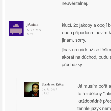
neuvěřitelnej.
jAnina
kluci. 2x jakoby a obojí b
24. 11. 2011
obou případech. nevim 
11.25
jinam, sorry.
jinak na nádr už se těši
akorát na důchod, budu s
procházky.
Standa von Kröna
Já musím bořit a 
24. 11. 2011
to rozdělený “jak
11.32
každopádně pře
tenhle jazyk ne