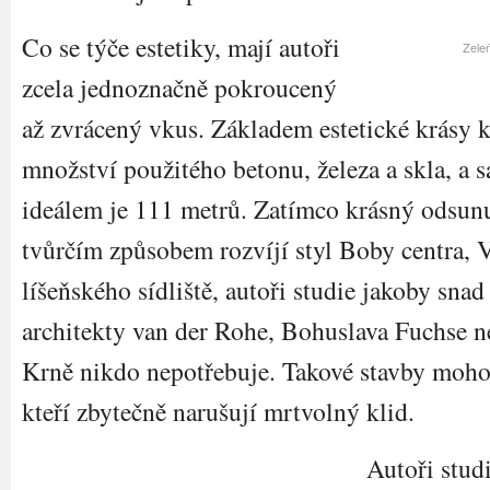
Co se týče estetiky, mají autoři
Zeleň
zcela jednoznačně pokroucený
až zvrácený vkus. Základem estetické krásy k
množství použitého betonu, železa a skla, a
ideálem je 111 metrů. Zatímco krásný odsun
tvůrčím způsobem rozvíjí styl Boby centra, 
líšeňského sídliště, autoři studie jakoby sna
architekty van der Rohe, Bohuslava Fuchse 
Krně nikdo nepotřebuje. Takové stavby mohou
kteří zbytečně narušují mrtvolný klid.
Autoři stud