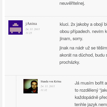
neuvěřitelnej.
jAnina
kluci. 2x jakoby a obojí b
24. 11. 2011
obou případech. nevim 
11.25
jinam, sorry.
jinak na nádr už se těši
akorát na důchod, budu s
procházky.
Standa von Kröna
Já musím bořit a 
24. 11. 2011
to rozdělený “jak
11.32
každopádně pře
tenhle jazyk ne