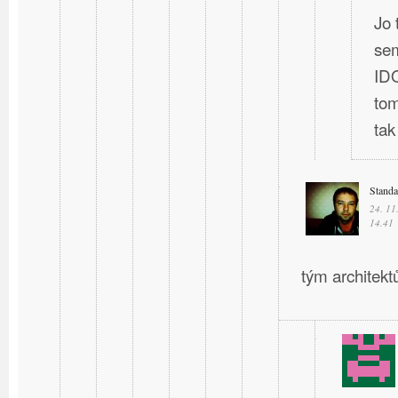
Jo 
sem
IDO
tom
ta
Stand
24. 11
14.41
tým architektů