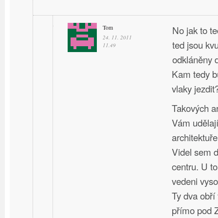
Tom
No jak to t
24. 11. 2011
ted jsou kv
11.49
odkláněny d
Kam tedy bu
vlaky jezdit
Takových ar
Vám udělají
architektuře
Videl sem d
centru. U t
vedeni vyso
Ty dva obří
přímo pod 