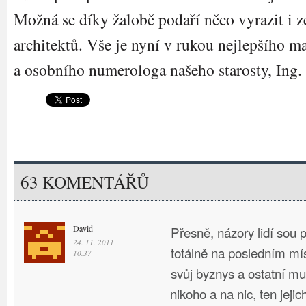
Možná se díky žalobě podaří něco vyrazit i z
architektů. Vše je nyní v rukou nejlepšího m
a osobního numerologa našeho starosty, Ing
63 KOMENTÁŘŮ
David
Přesně, názory lidí sou p
24. 11. 2011
totálně na posledním mís
10.37
svůj byznys a ostatní mu
nikoho a na nic, ten jejic