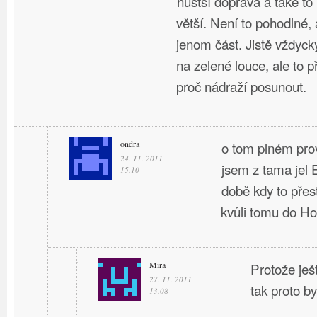
hustší doprava a také t
větší. Není to pohodlné, 
jenom část. Jistě vždyck
na zelené louce, ale to 
proč nádraží posunout.
ondra
o tom plném pro
24. 11. 2011
jsem z tama jel
15.10
době kdy to přes
kvůli tomu do H
Mira
Protože ješ
27. 11. 2011
tak proto by
13.08