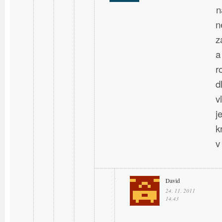
n
n
z
a
r
d
v
j
k
v
David
24. 11. 2011
14.43