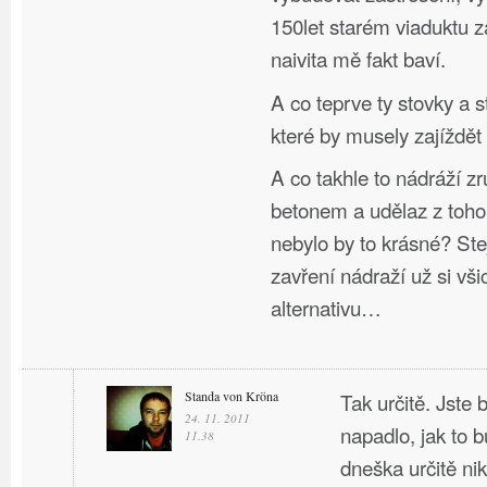
150let starém viaduktu 
naivita mě fakt baví.
A co teprve ty stovky a s
které by musely zajíždět
A co takhle to nádráží zru
betonem a udělaz z toho
nebylo by to krásné? Stej
zavření nádraží už si vši
alternativu…
Standa von Kröna
Tak určitě. Jste
24. 11. 2011
napadlo, jak to b
11.38
dneška určitě nik