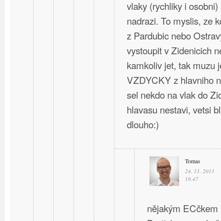
vlaky (rychliky i osobni)
nadrazi. To myslis, ze 
z Pardubic nebo Ostravy
vystoupit v Zidenicich 
kamkoliv jet, tak muzu j
VZDYCKY z hlavniho na
sel nekdo na vlak do Zi
hlavasu nestavi, vetsi b
dlouho:)
Tomas
24. 11. 2011
19.47
nějakým ECčkem ne