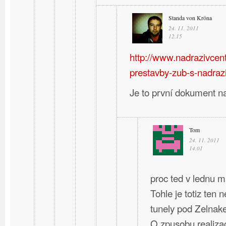
Standa von Kröna
24. 11. 2011
12.15
http://www.nadrazivcent
prestavby-zub-s-nadraz
Je to první dokument n
Tom
24. 11. 2011
14.01
proc ted v lednu m
Tohle je totiz ten 
tunely pod Zelnak
O zpusobu realizac