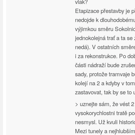
vlak?
Etapizace přestavby je p
nedojde k dlouhodobému 
výjimkou směru Sokolnic
jednokolejná trať a ta se
nedá). V ostatních směr
i za rekonstrukce. Po d
části nádraží bude zruš
sady, protože tramvaje 
kolejí na 2 a kdyby v to
zastavovat, tak by se to 
> uznejte sám, že vést 2
vysokorychlostni tratě p
nesmysl. Už kvuli hist
Mezi tunely a nejhlubší