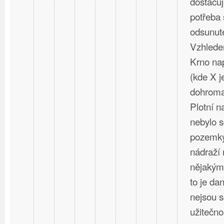
dostačují
potřeba 
odsunuté
Vzhlede
Krno nap
(kde X j
dohromad
Plotní 
nebylo s
pozemky
nádraží 
nějakým
to je dan
nejsou 
užitečno