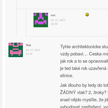
rosi
24. 11. 2011
20.58
Tom
Tyhle architektonicke st
24. 11. 2011
vzdy pobavi… Ceska mel
11.34
jak rok a to se opravoval
je ted také rok uzavřená
silnice.
Jak dlouho by tedy do to
ŽÁDNÝ vlak? 2, 3roky? S
snad nějdo myslíte, že j
vybudovat zastřešení, vy