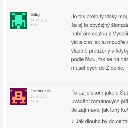
DShay
Jo tak proto ty vlaky maj
24. 11. 2011
že ej to obyčejný šlompá
15.00
nabírám cestou z Vysoči
víc a ono jak tu moudře z
vlastně přetížený a kdyb
podle řádu, tak se na ná
musel bych do Židenic.
Čestmír Hroch
To už je skoro jako u Sa
24. 11. 2011
uvádění románových pří
15.34
Je zajímavé, jak tuhý ko
> Jak dlouho by do cen