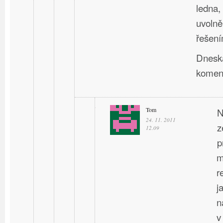
ledna,
uvolně
řešení
Dneska
komen
Tom
N
24. 11. 2011
z
12.09
p
m
r
j
n
v