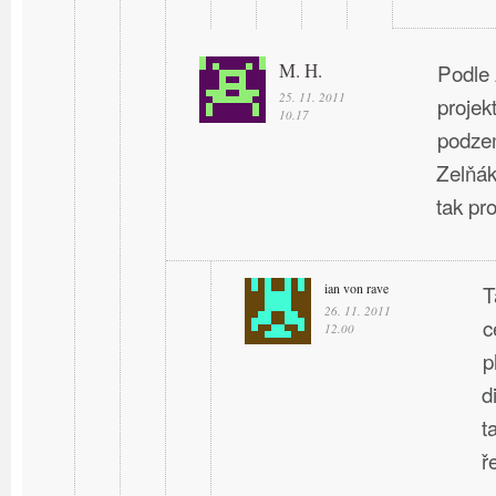
M. H.
Podle 
25. 11. 2011
projek
10.17
podzem
Zelňák
tak pro
ian von rave
T
26. 11. 2011
c
12.00
p
d
t
ř