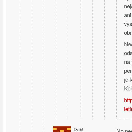
nej
ani
vys
obr
Nes
ods
na 
pen
je
Koh
htt
let
David
No nev