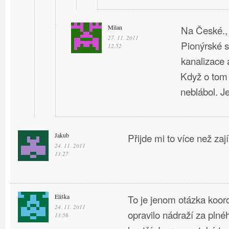
Milan
Na České., 
27. 11. 2011
Pionýrské s
12.52
kanalizace a
Když o tom
neblábol. J
Jakub
Přijde mi to více než za
24. 11. 2011
13.27
Eliška
To je jenom otázka koor
24. 11. 2011
opravilo nádraží za plné
13.56