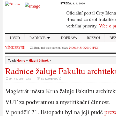
STŘEDA
, 8. 1. 2020
Oficiální portál City Ident
Brna má za úkol fruktifiko
verbální priority.
Více o p
ÚVOD
RADNICE
DOPRAVA
ROZVOJ
BE
VÍME PRVNÍ!
Žít Brno má transparentní účet:
2400634319/2010 (FIO)
Tu si:
Home
»
Hlavní článek
»
Radnice žaluje Fakultu architek
24. 11. 2011 9.12
63 KOMENTÁŘŮ
Magistrát města Krna žaluje Fakultu architek
VUT za podvratnou a mystifikační činnost.
V pondělí 21. listopadu byl na její půdě
prez