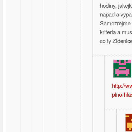
hodiny, jakej
napad a vypa
Samozrejme t
kriteria a mus
co ty Zideni
http://
plno-hla