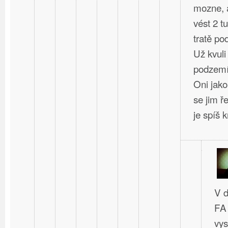
mozne, a
vést 2 t
tratě po
Už kvuli
podzem
Oni jako
se jim ř
je spíš kr
V d
FA 
vys