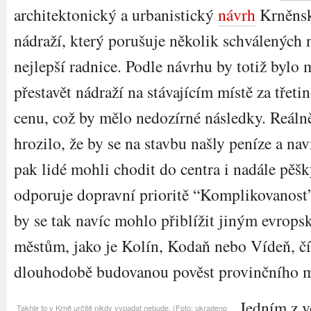
architektonický a urbanistický
návrh
Krněns
nádraží, který porušuje několik schválených 
nejlepší radnice. Podle návrhu by totiž bylo
přestavět nádraží na stávajícím místě za třeti
cenu, což by mělo nedozírné následky. Reáln
hrozilo, že by se na stavbu našly peníze a nav
pak lidé mohli chodit do centra i nadále pěšk
odporuje dopravní prioritě “Komplikovanost
by se tak navíc mohlo přiblížit jiným evrop
městům, jako je Kolín, Kodaň nebo Vídeň, čí
dlouhodobě budovanou pověst provinčního 
Jedním z v
Takhle to v Krně určitě nikdy vypadat nebude. (Foto: ukradeno