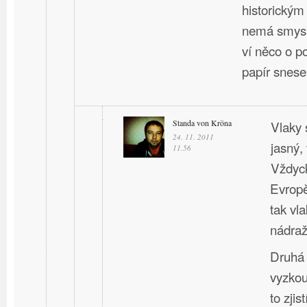
historický
nemá smysl
ví něco o p
papír snese
Standa von Kröna
Vlaky 
24. 11. 2011
jasný, 
11.56
Vždyck
Evropě
tak vla
nádraží
Druhá 
vyzkou
to zji