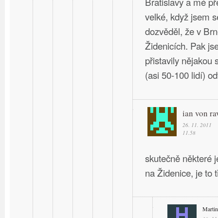
Bratislavy a mé př
velké, když jsem s
dozvěděl, že v Br
Židenicích. Pak j
přistavily nějakou 
(asi 50-100 lidí) o
ian von ra
26. 11. 2011
11.58
skutečně některé 
na Židenice, je to
Martin