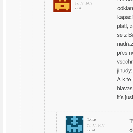
24. 11. 2011
odklan
12.01
kapaci
plati, 
se z B
nadraz
pres n
vsechn
jinudy
A k te
hlavas
it’s ju
Tomas
T
24. 11. 2011
d
14.34