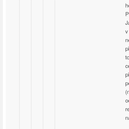
h
P
J
v
n
p
t
c
p
p
(
o
r
n