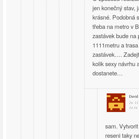
jen konečný stav, 
krásné. Podobná st
třeba na metro v B
zastávek bude na 
1111metru a trasa
zastávek…. Zadejte
kolik sexy návrhu a
dostanete…
David
24. 11
14.34
sam. Vytvorit
reseni taky ne