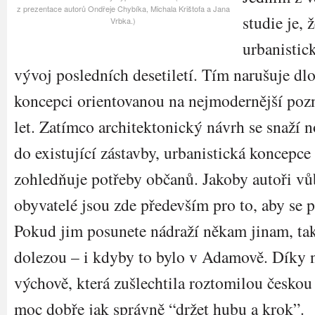
z prezentace autorů Ondřeje Chybíka, Michala Krištofa a Jana
studie je, 
Vrbka.)
urbanistic
vývoj posledních desetiletí. Tím narušuje 
koncepci orientovanou na nejmodernější po
let. Zatímco architektonický návrh se snaží n
do existující zástavby, urbanistická koncepce
zohledňuje potřeby občanů. Jakoby autoři vů
obyvatelé jsou zde především pro to, aby se 
Pokud jim posunete nádraží někam jinam, tak 
dolezou – i kdyby to bylo v Adamově. Díky 
výchově, která zušlechtila roztomilou českou
moc dobře jak správně “držet hubu a krok”.