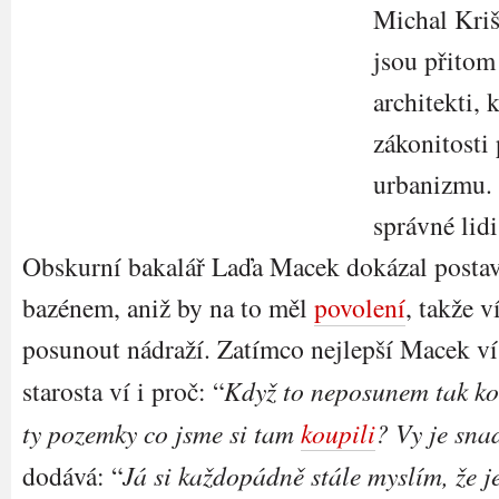
Michal Kriš
jsou přitom
architekti, 
zákonitosti
urbanizmu. 
správné lid
Obskurní bakalář Laďa Macek dokázal postavi
bazénem, aniž by na to měl
povolení
, takže 
posunout nádraží. Zatímco nejlepší Macek ví
starosta ví i proč: “
Když to neposunem tak 
ty pozemky co jsme si tam
koupili
? Vy je sna
dodává: “
Já si každopádně stále myslím, že j