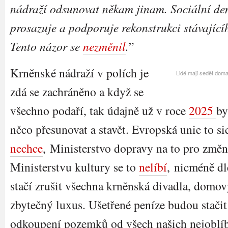
nádraží odsunovat někam jinam. Sociální de
prosazuje a podporuje rekonstrukci stávající
Tento názor se
nezměnil
.
”
Krněnské nádraží v polích je
Lidé mají sedět doma
zdá se zachráněno a když se
všechno podaří, tak údajně už v roce
2025
by
něco přesunovat a stavět. Evropská unie to sic
nechce
, Ministerstvo dopravy na to pro změ
Ministerstvu kultury se to
nelíbí
, nicméně dl
stačí zrušit všechna krněnská divadla, domo
zbytečný luxus. Ušetřené peníze budou stači
odkoupení pozemků od všech našich nejoblíbe