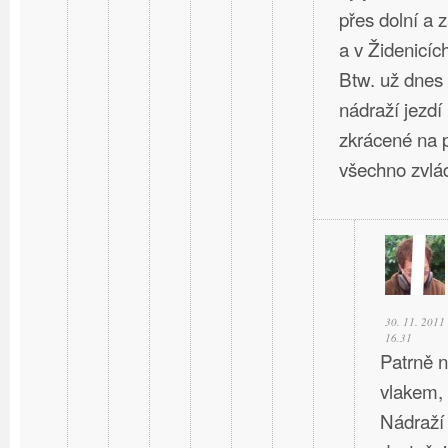
přes dolní a 
a v Židenicíc
Btw. už dnes
nádraží jezdí
zkrácené na p
všechno zvlád
30. 11. 2011
16.31
Patrně n
vlakem,
Nádraží 