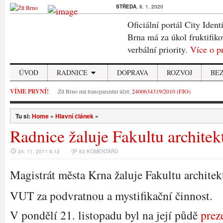
STŘEDA
, 8. 1. 2020
Oficiální portál City Ident
Brna má za úkol fruktifiko
verbální priority.
Více o p
ÚVOD
RADNICE
DOPRAVA
ROZVOJ
BE
VÍME PRVNÍ!
Žít Brno má transparentní účet:
2400634319/2010 (FIO)
Tu si:
Home
»
Hlavní článek
»
Radnice žaluje Fakultu architek
24. 11. 2011 9.12
63 KOMENTÁŘŮ
Magistrát města Krna žaluje Fakultu architek
VUT za podvratnou a mystifikační činnost.
V pondělí 21. listopadu byl na její půdě
prez