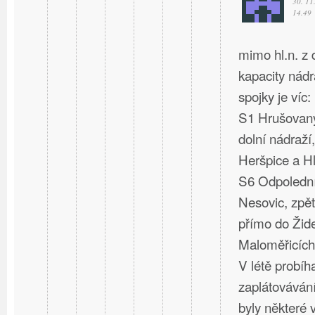
30. 11
14.49
mimo hl.n. z
kapacity nád
spojky je víc:
S1 Hrušovany
dolní nádraží,
Heršpice a Hl
S6 Odpolední
Nesovic, zpět
přímo do Žide
Maloměřicích
V létě probíh
zaplátovávání
byly některé