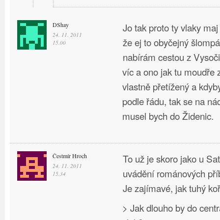
DShay
Jo tak proto ty vlaky maj
24. 11. 2011
že ej to obyčejný šlompá
15.00
nabírám cestou z Vysoči
víc a ono jak tu moudře z
vlastně přetížený a kdyb
podle řádu, tak se na ná
musel bych do Židenic.
Čestmír Hroch
To už je skoro jako u Sa
24. 11. 2011
uvádění románových pří
15.34
Je zajímavé, jak tuhý ko
> Jak dlouho by do cen