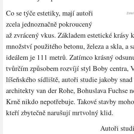
Co se týče estetiky, mají autoři
Zeleň
zcela jednoznačně pokroucený
až zvrácený vkus. Základem estetické krásy k
množství použitého betonu, železa a skla, a
ideálem je 111 metrů. Zatímco krásný odsun
tvůrčím způsobem rozvíjí styl Boby centra, 
líšeňského sídliště, autoři studie jakoby sna
architekty van der Rohe, Bohuslava Fuchse 
Krně nikdo nepotřebuje. Takové stavby mohou
kteří zbytečně narušují mrtvolný klid.
Autoři stud