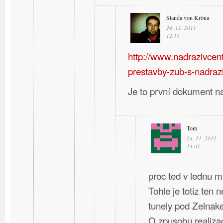
Standa von Kröna
24. 11. 2011
12.15
http://www.nadrazivcent
prestavby-zub-s-nadraz
Je to první dokument n
Tom
24. 11. 2011
14.01
proc ted v lednu m
Tohle je totiz ten 
tunely pod Zelnak
O zpusobu realizac