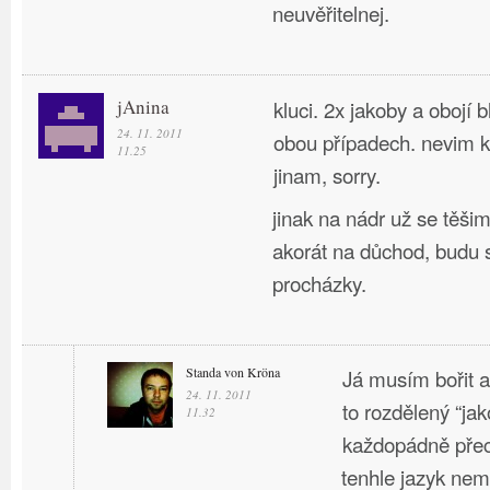
neuvěřitelnej.
jAnina
kluci. 2x jakoby a obojí b
24. 11. 2011
obou případech. nevim 
11.25
jinam, sorry.
jinak na nádr už se těši
akorát na důchod, budu s
procházky.
Standa von Kröna
Já musím bořit a 
24. 11. 2011
to rozdělený “jak
11.32
každopádně pře
tenhle jazyk ne