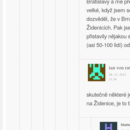
Bratislavy a mé př
velké, když jsem s
dozvěděl, že v Br
Židenicích. Pak j
přistavily nějakou 
(asi 50-100 lidí) o
ian von ra
26. 11. 2011
11.58
skutečně některé 
na Židenice, je to
Martin