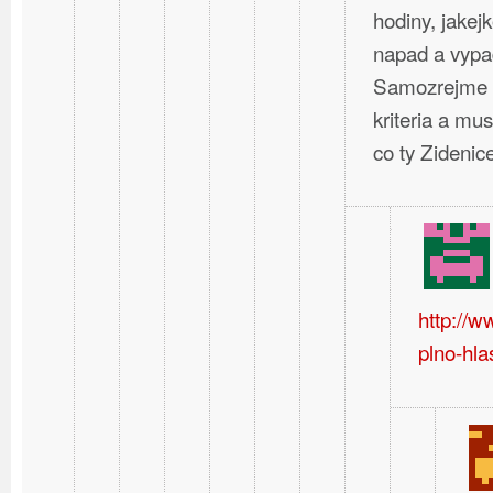
hodiny, jakej
napad a vypa
Samozrejme t
kriteria a mus
co ty Zideni
http://
plno-hla