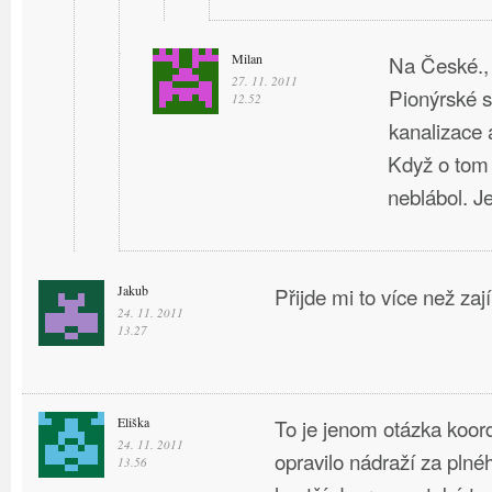
Milan
Na České., 
27. 11. 2011
Pionýrské s
12.52
kanalizace a
Když o tom
neblábol. J
Jakub
Přijde mi to více než za
24. 11. 2011
13.27
Eliška
To je jenom otázka koor
24. 11. 2011
opravilo nádraží za plné
13.56