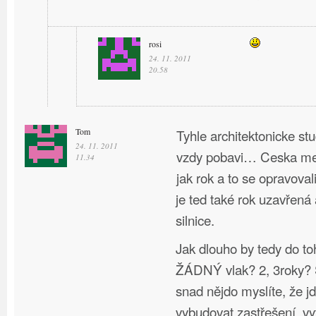
rosi
24. 11. 2011
20.58
Tom
Tyhle architektonicke st
24. 11. 2011
vzdy pobavi… Ceska mel
11.34
jak rok a to se opravoval
je ted také rok uzavřená
silnice.
Jak dlouho by tedy do to
ŽÁDNÝ vlak? 2, 3roky? S
snad nějdo myslíte, že j
vybudovat zastřešení, vy