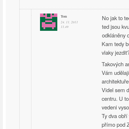
Tom
No jak to t
24. 11. 2011
ted jsou kv
11.49
odkláněny d
Kam tedy bu
vlaky jezdit
Takových ar
Vám udělají
architektuře
Videl sem d
centru. U t
vedeni vyso
Ty dva obří
přímo pod 