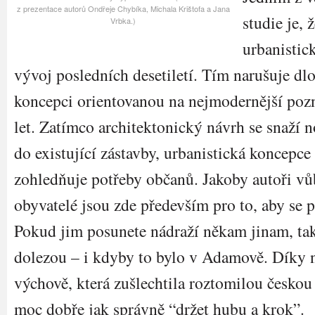
z prezentace autorů Ondřeje Chybíka, Michala Krištofa a Jana
studie je, 
Vrbka.)
urbanistic
vývoj posledních desetiletí. Tím narušuje 
koncepci orientovanou na nejmodernější po
let. Zatímco architektonický návrh se snaží n
do existující zástavby, urbanistická koncepce
zohledňuje potřeby občanů. Jakoby autoři vů
obyvatelé jsou zde především pro to, aby se 
Pokud jim posunete nádraží někam jinam, tak 
dolezou – i kdyby to bylo v Adamově. Díky 
výchově, která zušlechtila roztomilou českou
moc dobře jak správně “držet hubu a krok”.