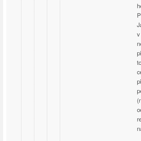
h
P
J
v
n
p
t
c
p
p
(
o
r
n