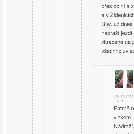
přes dolní a 
a v Židenicíc
Btw. už dnes
nádraží jezdí
zkrácené na p
všechno zvlád
30. 11. 2011
16.31
Patrně n
vlakem,
Nádraží 