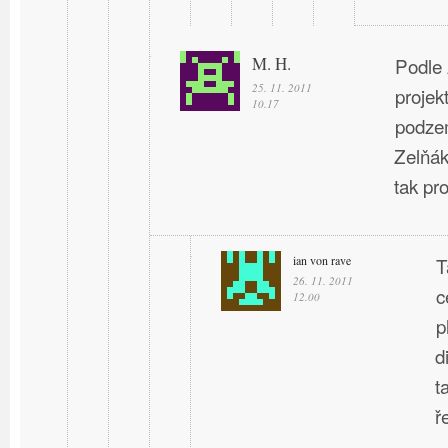
M. H.
Podle 
25. 11. 2011
projek
10.17
podzem
Zelňák
tak pro
ian von rave
T
26. 11. 2011
c
12.00
p
d
t
ř