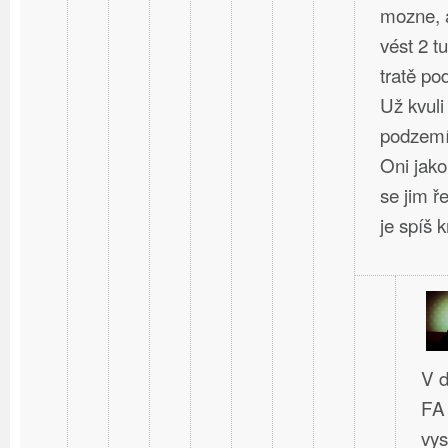
mozne, a
vést 2 t
tratě po
Už kvuli
podzem
Oni jako
se jim ř
je spíš kr
V d
FA 
vys