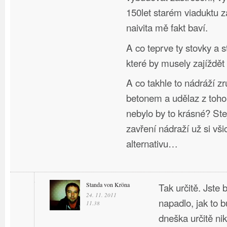
150let starém viaduktu 
naivita mě fakt baví.
A co teprve ty stovky a s
které by musely zajíždět
A co takhle to nádráží zru
betonem a udělaz z toho
nebylo by to krásné? Stej
zavření nádraží už si vši
alternativu…
Standa von Kröna
Tak určitě. Jste
24. 11. 2011
napadlo, jak to b
11.38
dneška určitě nik