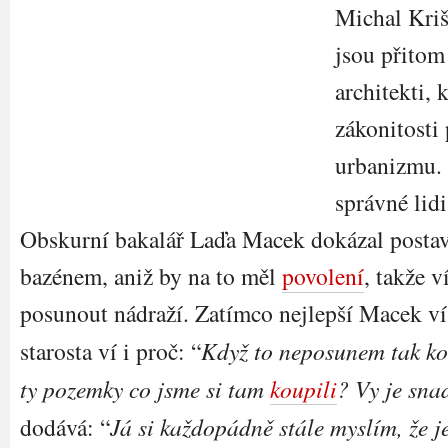
Michal Kriš
jsou přitom
architekti, 
zákonitosti
urbanizmu. 
správné lid
Obskurní bakalář Laďa Macek dokázal postavi
bazénem, aniž by na to měl
povolení
, takže 
posunout nádraží. Zatímco nejlepší Macek ví
starosta ví i proč: “
Když to neposunem tak 
ty pozemky co jsme si tam
koupili
? Vy je sna
dodává: “
Já si každopádně stále myslím, že j