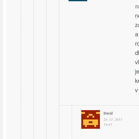
n
n
z
a
r
d
v
j
k
v
David
24. 11. 2011
14.43