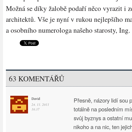
Možná se díky žalobě podaří něco vyrazit i z
architektů. Vše je nyní v rukou nejlepšího m
a osobního numerologa našeho starosty, Ing
63 KOMENTÁŘŮ
David
Přesně, názory lidí sou p
24. 11. 2011
totálně na posledním mís
10.37
svůj byznys a ostatní mu
nikoho a na nic, ten jejic