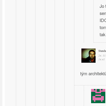
Jo 
sem
IDO
tom
ta
Stand
24. 11
14.41
tým architektů