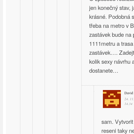
jen konečný stav, 
krásné. Podobná st
třeba na metro v B
zastávek bude na 
1111metru a trasa
zastávek…. Zadejte
kolik sexy návrhu a
dostanete…
David
24. 11
14.34
sam. Vytvorit
reseni taky ne