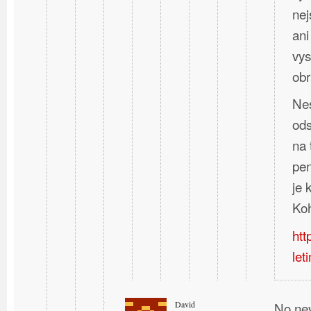
nej
ani
vys
obr
Nes
ods
na 
pen
je
Koh
htt
let
David
No nev