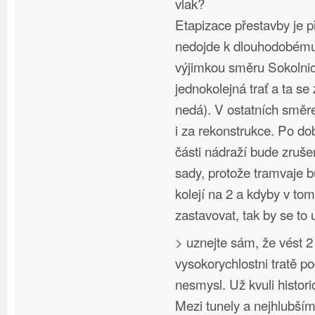
vlak?
Etapizace přestavby je p
nedojde k dlouhodobému 
výjimkou směru Sokolnic
jednokolejná trať a ta se
nedá). V ostatních směr
i za rekonstrukce. Po d
části nádraží bude zruš
sady, protože tramvaje 
kolejí na 2 a kdyby v to
zastavovat, tak by se to 
> uznejte sám, že vést 2
vysokorychlostni tratě p
nesmysl. Už kvuli hist
Mezi tunely a nejhlubší