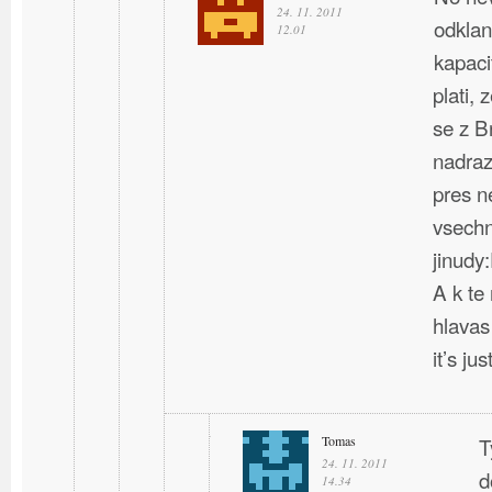
24. 11. 2011
odklan
12.01
kapaci
plati, 
se z B
nadraz
pres n
vsechn
jinudy
A k te
hlavas
it’s ju
Tomas
T
24. 11. 2011
d
14.34