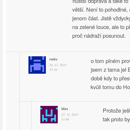
hustší doprava a také t
větší. Není to pohodlné, 
jenom část. Jistě vždyck
na zelené louce, ale to 
proč nádraží posunout.
ondra
o tom plném pro
24. 11. 2011
jsem z tama jel
15.10
době kdy to přes
kvůli tomu do H
Mira
Protože ješ
27. 11. 2011
tak proto by
13.08