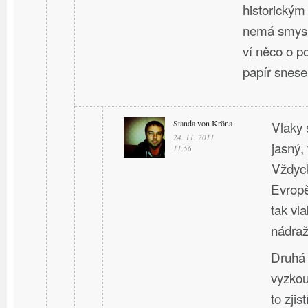
historický
nemá smysl
ví něco o p
papír snese
Standa von Kröna
Vlaky 
24. 11. 2011
jasný, 
11.56
Vždyck
Evropě
tak vla
nádraží
Druhá 
vyzkou
to zji