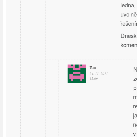
ledna,
uvolně
řešení
Dneska
komen
Tom
N
24. 11. 2011
z
12.09
p
m
r
j
n
v