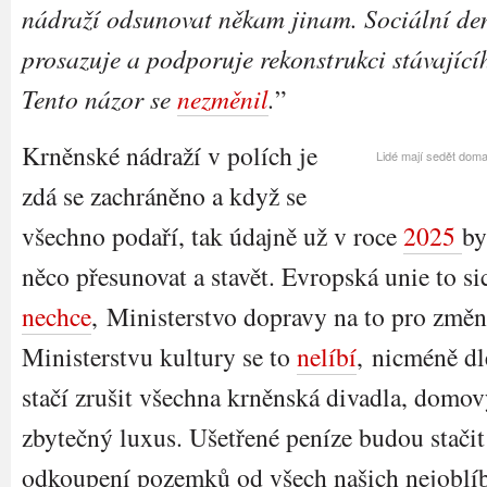
nádraží odsunovat někam jinam. Sociální de
prosazuje a podporuje rekonstrukci stávající
Tento názor se
nezměnil
.
”
Krněnské nádraží v polích je
Lidé mají sedět doma
zdá se zachráněno a když se
všechno podaří, tak údajně už v roce
2025
by
něco přesunovat a stavět. Evropská unie to sic
nechce
, Ministerstvo dopravy na to pro změ
Ministerstvu kultury se to
nelíbí
, nicméně dl
stačí zrušit všechna krněnská divadla, domo
zbytečný luxus. Ušetřené peníze budou stači
odkoupení pozemků od všech našich nejoblíbe