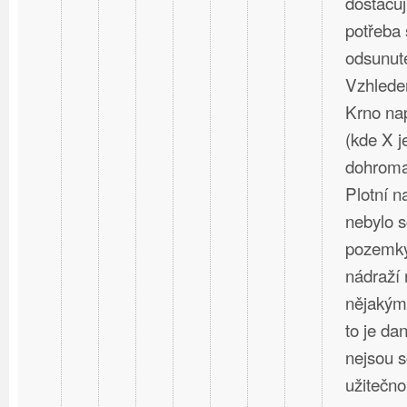
dostačují
potřeba 
odsunuté
Vzhlede
Krno nap
(kde X j
dohromad
Plotní 
nebylo s
pozemky
nádraží 
nějakým
to je dan
nejsou 
užitečno