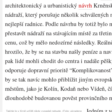
architektonický a urbanistický
návrh
Krněns
nádraží, který porušuje několik schválených 
nejlepší radnice. Podle návrhu by totiž bylo
přestavět nádraží na stávajícím místě za třeti
cenu, což by mělo nedozírné následky. Reáln
hrozilo, že by se na stavbu našly peníze a nav
pak lidé mohli chodit do centra i nadále pěšk
odporuje dopravní prioritě “Komplikovanost
by se tak navíc mohlo přiblížit jiným evrop
městům, jako je Kolín, Kodaň nebo Vídeň, čí
dlouhodobě budovanou pověst provinčního 
Jedním z v
Takhle to v Krně určitě nikdy vypadat nebude. (Foto: ukradeno