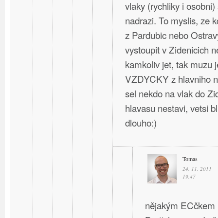
vlaky (rychliky i osobni)
nadrazi. To myslis, ze 
z Pardubic nebo Ostravy
vystoupit v Zidenicich 
kamkoliv jet, tak muzu j
VZDYCKY z hlavniho na
sel nekdo na vlak do Zi
hlavasu nestavi, vetsi b
dlouho:)
Tomas
24. 11. 2011
19.47
nějakým ECčkem ne