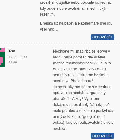
prostě si to zjistíte nebo počkáte do ledna,
kdy bude studie uvolněna i s technickým
řešením.
Dneska už ne papír, ale komentáře snesou
všechno…
ODPOVĚDĚT
Tom
Nechcete mi snad rict, ze teprve v
lednu bude prvni studie vcetne
24. 11. 2011
12.09
mozne realizovatelnosti?? To jako
doted zastánci nádraží v centru
nemají v ruce nic krome hezkeho
navrhu ve Photoshopu?
Já bych taky rád nádraží v centru a
opravdu se nechám argumenty
přesvědčit. A když Vy o tom
dokážete napsat celý článek, jistě
máte přehled a dokážete poskytnout
přímý odkaz (ne, “google” není
odkaz), kde se realizovatelná studie
nachází.
ODPOVĚDĚT