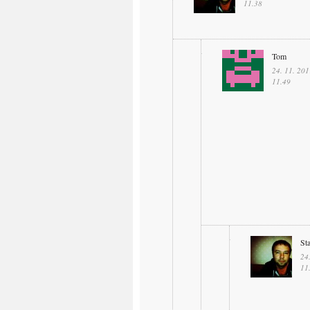
11.38
Tom
24. 11. 201
11.49
St
24
11