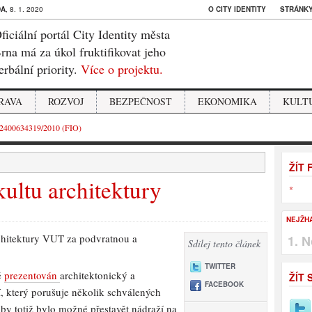
DA
, 8. 1. 2020
O CITY IDENTITY
STRÁNKY
ficiální portál City Identity města
rna má za úkol fruktifikovat jeho
erbální priority.
Více o projektu.
RAVA
ROZVOJ
BEZPEČNOST
EKONOMIKA
KULT
2400634319/2010 (FIO)
ŽÍT
ultu architektury
*
NEJŽH
rchitektury VUT za podvratnou a
N
Sdílej tento článek
TWITTER
ě
prezentován
architektonický a
ŽÍT 
FACEBOOK
 který porušuje několik schválených
 by totiž bylo možné přestavět nádraží na