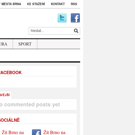
 MĚSTA BRNA
KE STAŽENÍ
KONTAKT
RSS
URA
SPORT
 FACEBOOK
AVĚJŠÍ
o commented posts yet
SOCIÁLNĚ
Žít Brno na
Žít Brno na