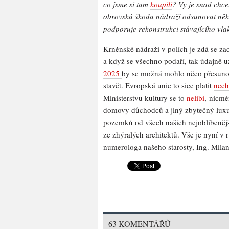
co jsme si tam
koupili
? Vy je snad chce
obrovská škoda nádraží odsunovat něk
podporuje rekonstrukci stávajícího vl
Krněnské nádraží v polích je zdá se z
a když se všechno podaří, tak údajně u
2025
by se možná mohlo něco přesuno
stavět. Evropská unie to sice platit
nech
Ministerstvu kultury se to
nelíbí
, nicmé
domovy důchodců a jiný zbytečný luxu
pozemků od všech našich nejoblíbenější
ze zhýralých architektů. Vše je nyní v
numerologa našeho starosty, Ing. Mila
63 KOMENTÁŘŮ