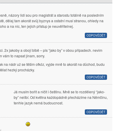
esně, názory lidí sou pro magistrát a starostu totálně na posledním
stě, dělaj tam akorát svůj byznys a ostatní musí stranou, ohledy na
oho a na nic, ten jejich přístup je neuvěřitelnej.
ODPOVĚDĚT
ci. 2x jakoby a obojí blbě – pls “jako by” v obou případech. nevim
m vám to napsat jinam, sorry.
nak na nádr už se těšim ofkóz, vyjde mně to akorát na důchod, budu
 dělat hezký procházky.
ODPOVĚDĚT
Já musím bořit a ničit i češtinu. Mně se to rozdělený “jako-
by” nelíbí. Od května každopádně přecházíme na Němčinu,
tenhle jazyk nemá budoucnost.
ODPOVĚDĚT
1