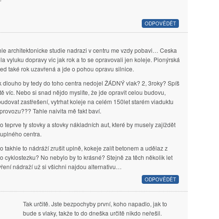
ODPOVĚDĚT
hle architektonicke studie nadrazi v centru me vzdy pobavi… Ceska
a vyluku dopravy vic jak rok a to se opravovali jen koleje. Pionýrská
 ted také rok uzavřená a jde o pohou opravu silnice.
k dlouho by tedy do toho centra nedojel ŽÁDNÝ vlak? 2, 3roky? Spíš
tě víc. Nebo si snad nějdo myslíte, že jde opravit celou budovu,
udovat zastřešení, vytrhat koleje na celém 150let starém viaduktu
provozu??? Tahle naivita mě fakt baví.
o teprve ty stovky a stovky nákladních aut, které by musely zajíždět
uplného centra.
o takhle to nádráží zrušit uplně, kokeje zalít betonem a udělaz z
o cyklostezku? No nebylo by to krásné? Stejně za těch několik let
ření nádraží už si všichni najdou alternativu…
ODPOVĚDĚT
Tak určitě. Jste bezpochyby první, koho napadlo, jak to
bude s vlaky, takže to do dneška určitě nikdo neřešil.