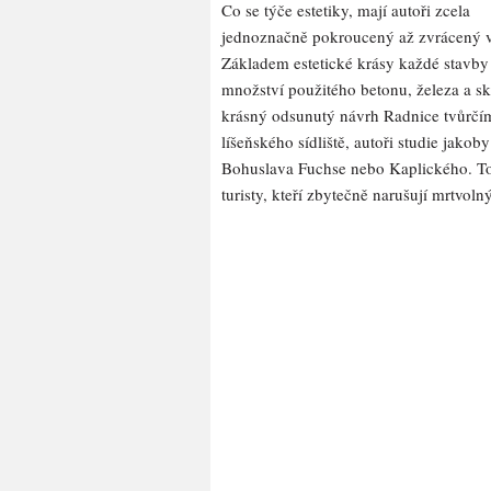
Co se týče estetiky, mají autoři zcela
jednoznačně pokroucený až zvrácený 
Základem estetické krásy každé stavby 
množství použitého betonu, železa a s
krásný odsunutý návrh Radnice tvůrčím
líšeňského sídliště, autoři studie jako
Bohuslava Fuchse nebo Kaplického. To
turisty, kteří zbytečně narušují mrtvolný