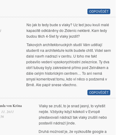
ODPOVĚDĚT
No jak to tedy bude s vlaky? Uz ted jsou kvuli malé
kapacitě odkláněny do Zidenic nekteré. Kam tedy
1
budou těch 4-5let ty vlaky jezdit?
Takových architektonuckých studii Vám udělají
studenti na architektuře kolik budete chtít. Videl sem
dalsi navrh nadrazi v centru. U toho me fakt
pobavilo vedeni vysokorychlostni zeleznice. Ty dva
obří tubusy byly zakreslené přímo pod Zelnákem a
dále celým historickým centrem… To ani nemá
smysl komentovat tomu, kdo ví něco o podzemá v
Brně. Ale papír snese všechno.
ODPOVĚDĚT
anda von Kröna
Vlaky se zruší, to je snad jasný, to vyřešit
nejde. Vždycky když kdekoli v Evropě
. 11. 2011
.56
přestavovali nádraží tak vlaky zrušili nebo
postavili nádraží jinde.
Druhá možnost je, že vyzkoušíte google a