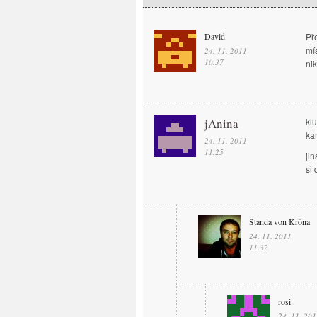
David
Př
mí
24. 11. 2011
10.37
nik
jAnina
klu
ka
24. 11. 2011
11.25
ji
si
Standa von Kröna
24. 11. 2011
11.32
rosi
24. 11. 201