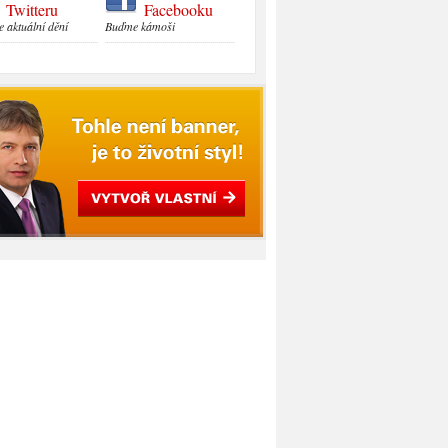
Twitteru
Facebooku
e aktuální dění
Buďme kámoši