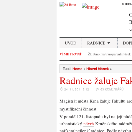
STŘE
O
B
v
ÚVOD
RADNICE
DOP
VÍME PRVNÍ!
Žít Brno má transparentní účet:
Tu si:
Home
»
Hlavní článek
»
Radnice žaluje Fak
24. 11. 2011 9.12
63 KOMENTÁŘŮ
Magistrát města Krna žaluje Fakultu a
mystifikační činnost.
V pondělí 21. listopadu byl na její půd
urbanistický
návrh
Krněnského nádraží,
nařízení nejlepší radnice. Podle návrhu