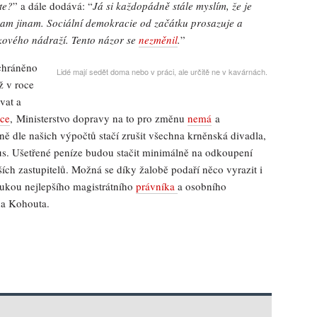
te?
” a dále dodává: “
Já si každopádně stále myslím, že je
am jinam. Sociální demokracie od začátku prosazuje a
akového nádraží. Tento názor se
nezměnil
.
”
achráněno
Lidé mají sedět doma nebo v práci, ale určitě ne v kavárnách.
ž v roce
vat a
ce
, Ministerstvo dopravy na to pro změnu
nemá
a
ně dle našich výpočtů stačí zrušit všechna krněnská divadla,
s. Ušetřené peníze budou stačit minimálně na odkoupení
ch zastupitelů. Možná se díky žalobě podaří něco vyrazit i
 rukou nejlepšího magistrátního
právníka
a osobního
na Kohouta.