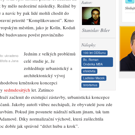
Autor:
ož by mělo nedozírné následky. Reálně by
Sledujt
e a navíc by pak lidé mohli chodit do
pravní prioritě “Komplikovanost”. Krno
 evropským městům, jako je Kolín, Kodaň
Stanislav Biler
obě budovanou pověst provinčního
Nálepky:
100 let ODSunu
Jedním z velkých problémů
oto: ukradeno
Bc. Roman
celé studie je, že
štofa a Jana
Onderka MBA
zohledňuje urbanistický a
efektivita
architektonický vývoj
Ladislav Macek
louhodobou krněnskou koncepci
terorismus
ky
sedmdesátých
let. Zatímco
raží začlenit do existující zástavby, urbanistická koncepce
čanů. Jakoby autoři vůbec nechápali, že obyvatelé jsou zde
 stavbám. Pokud jim posunete nádraží někam jinam, tak tam
v Adamově. Díky normalizační výchově, která zušlechtila
c dobře jak správně “držet hubu a krok”.