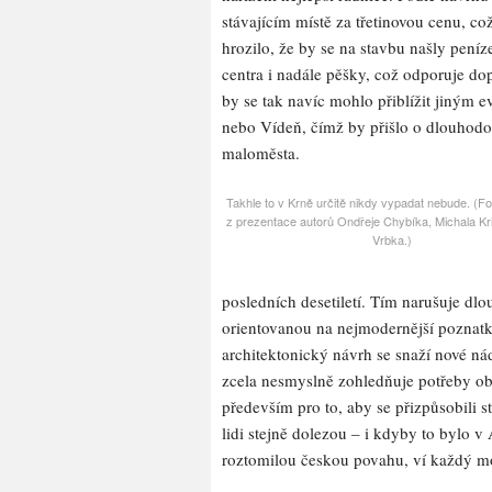
stávajícím místě za třetinovou cenu, c
hrozilo, že by se na stavbu našly peníz
centra i nadále pěšky, což odporuje do
by se tak navíc mohlo přiblížit jiným
nebo Vídeň, čímž by přišlo o dlouhod
maloměsta.
Takhle to v Krně určitě nikdy vypadat nebude. (F
z prezentace autorů Ondřeje Chybíka, Michala Kri
Vrbka.)
posledních desetiletí. Tím narušuje d
orientovanou na nejmodernější poznat
architektonický návrh se snaží nové nád
zcela nesmyslně zohledňuje potřeby ob
především pro to, aby se přizpůsobili
lidi stejně dolezou – i kdyby to bylo 
roztomilou českou povahu, ví každý mo