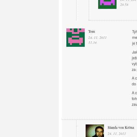
20.58
Tom
Ty
mel
24. 11. 2011
11.34
je
Ja
ješ
vyb
za 
A c
do 
A c
toh
zav
Standa von Kröna
24. 11. 2011