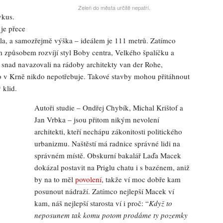
Zeleň do města určitě nepatří.
vkus.
je přece
kla, a samozřejmě výška – ideálem je 111 metrů. Zatímco
 způsobem rozvíjí styl Boby centra, Velkého špalíčku a
by snad navazovali na rádoby architekty van der Rohe,
 v Krně nikdo nepotřebuje. Takové stavby mohou přitáhnout
 klid.
Autoři studie – Ondřej Chybík, Michal Krištof a
Jan Vrbka – jsou přitom nikým nevolení
architekti, kteří nechápu zákonitosti politického
urbanizmu. Naštěstí má radnice správné lidi na
správném místě. Obskurní bakalář Laďa Macek
dokázal postavit na Priglu chatu i s bazénem, aniž
by na to měl
povolení
, takže ví moc dobře kam
posunout nádraží. Zatímco nejlepší Macek ví
kam, náš nejlepší starosta ví i proč: “
Když to
neposunem tak komu potom prodáme ty pozemky