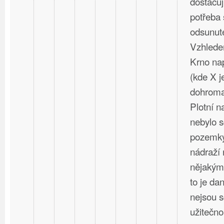
dostačují
potřeba 
odsunuté
Vzhlede
Krno nap
(kde X j
dohromad
Plotní 
nebylo s
pozemky
nádraží 
nějakým
to je dan
nejsou 
užitečno