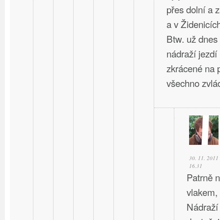
přes dolní a 
a v Židenicíc
Btw. už dnes
nádraží jezdí
zkrácené na p
všechno zvlád
30. 11. 2011
16.31
Patrně n
vlakem,
Nádraží 