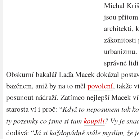
Michal Kriš
jsou přitom
architekti, 
zákonitosti
urbanizmu. 
správné lid
Obskurní bakalář Laďa Macek dokázal postavi
bazénem, aniž by na to měl
povolení
, takže 
posunout nádraží. Zatímco nejlepší Macek ví
starosta ví i proč: “
Když to neposunem tak 
ty pozemky co jsme si tam
koupili
? Vy je sna
dodává: “
Já si každopádně stále myslím, že j