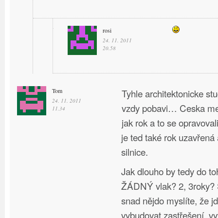
rosi
24. 11. 2011
20.58
Tom
Tyhle architektonicke st
24. 11. 2011
vzdy pobavi… Ceska mel
11.34
jak rok a to se opravoval
je ted také rok uzavřená
silnice.
Jak dlouho by tedy do to
ŽÁDNÝ vlak? 2, 3roky? S
snad nějdo myslíte, že j
vybudovat zastřešení, vy