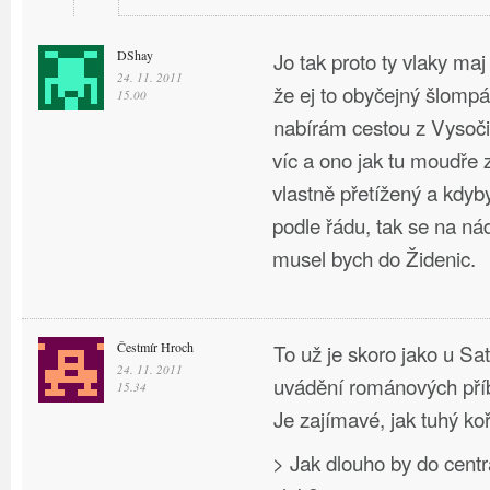
DShay
Jo tak proto ty vlaky maj
24. 11. 2011
že ej to obyčejný šlompá
15.00
nabírám cestou z Vysoči
víc a ono jak tu moudře z
vlastně přetížený a kdyb
podle řádu, tak se na ná
musel bych do Židenic.
Čestmír Hroch
To už je skoro jako u Sa
24. 11. 2011
uvádění románových pří
15.34
Je zajímavé, jak tuhý ko
> Jak dlouho by do cen