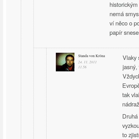
historický
nemá smysl
ví něco o p
papír snese
Standa von Kröna
Vlaky 
24. 11. 2011
jasný, 
11.56
Vždyck
Evropě
tak vla
nádraží
Druhá 
vyzkou
to zji