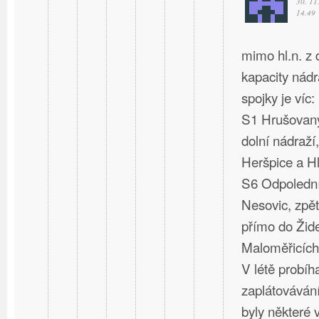
30. 11
14.49
mimo hl.n. z
kapacity nád
spojky je víc:
S1 Hrušovany
dolní nádraží,
Heršpice a Hl
S6 Odpolední
Nesovic, zpět
přímo do Žide
Maloměřicích
V létě probíh
zaplátovávání
byly některé