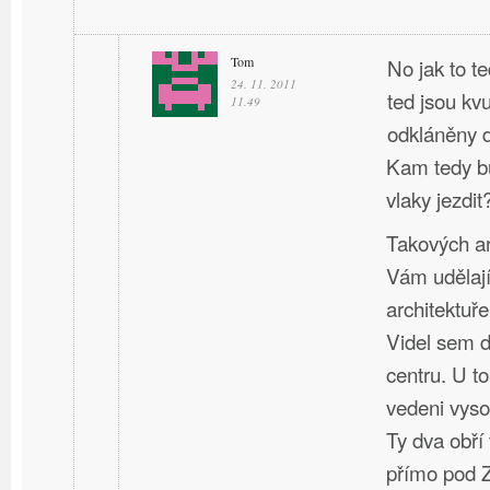
Tom
No jak to t
24. 11. 2011
ted jsou kv
11.49
odkláněny d
Kam tedy bu
vlaky jezdit
Takových ar
Vám udělají
architektuře
Videl sem d
centru. U t
vedeni vyso
Ty dva obří
přímo pod 