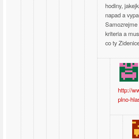
hodiny, jakej
napad a vypa
Samozrejme t
kriteria a mus
co ty Zideni
http://
plno-hla