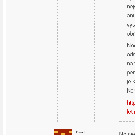
nej
ani
vys
obr
Nes
ods
na 
pen
je
Koh
htt
let
David
No nev