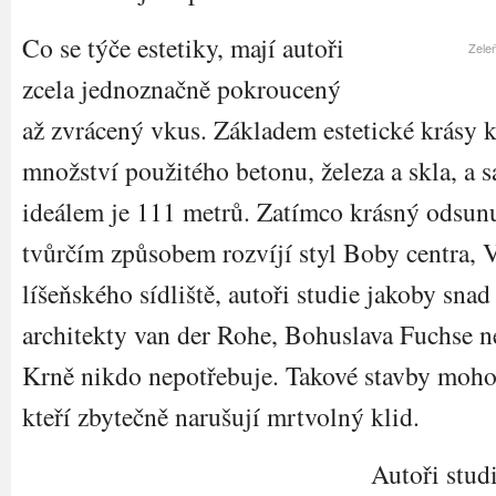
Co se týče estetiky, mají autoři
Zeleň
zcela jednoznačně pokroucený
až zvrácený vkus. Základem estetické krásy k
množství použitého betonu, železa a skla, a
ideálem je 111 metrů. Zatímco krásný odsun
tvůrčím způsobem rozvíjí styl Boby centra, 
líšeňského sídliště, autoři studie jakoby sna
architekty van der Rohe, Bohuslava Fuchse 
Krně nikdo nepotřebuje. Takové stavby mohou
kteří zbytečně narušují mrtvolný klid.
Autoři stud