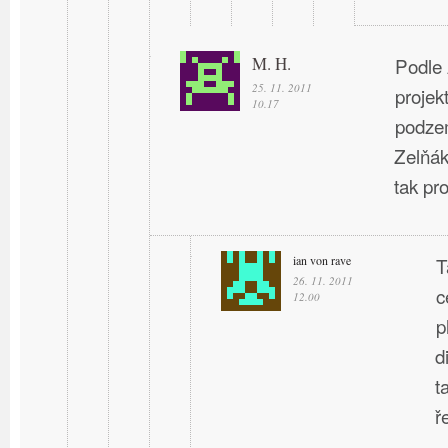
M. H.
Podle 
25. 11. 2011
projek
10.17
podzem
Zelňák
tak pro
ian von rave
T
26. 11. 2011
c
12.00
p
d
t
ř