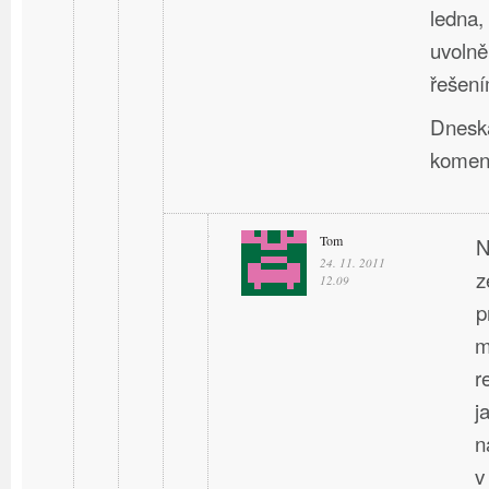
ledna,
uvolně
řešení
Dneska
komen
Tom
N
24. 11. 2011
z
12.09
p
m
r
j
n
v