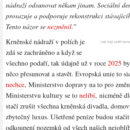
nádraží odsunovat někam jinam. Sociální de
prosazuje a podporuje rekonstrukci stávající
Tento názor se
nezměnil
.
”
Krněnské nádraží v polích je
Lidé mají sedět doma
zdá se zachráněno a když se
všechno podaří, tak údajně už v roce
2025
by
něco přesunovat a stavět. Evropská unie to sic
nechce
, Ministerstvo dopravy na to pro změ
Ministerstvu kultury se to
nelíbí
, nicméně dl
stačí zrušit všechna krněnská divadla, domo
zbytečný luxus. Ušetřené peníze budou stači
odkoupení pozemků od všech našich nejoblíbe