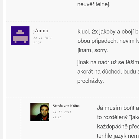
neuvěřitelnej.
jAnina
kluci. 2x jakoby a obojí b
24. 11. 2011
obou případech. nevim 
11.25
jinam, sorry.
jinak na nádr už se těši
akorát na důchod, budu s
procházky.
Standa von Kröna
Já musím bořit a 
24. 11. 2011
to rozdělený “jak
11.32
každopádně pře
tenhle jazyk ne