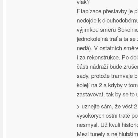
vlak?
Etapizace přestavby je p
nedojde k dlouhodobému 
výjimkou směru Sokolnic
jednokolejná trať a ta se
nedá). V ostatních směr
i za rekonstrukce. Po d
části nádraží bude zruš
sady, protože tramvaje 
kolejí na 2 a kdyby v to
zastavovat, tak by se to 
> uznejte sám, že vést 2
vysokorychlostni tratě p
nesmysl. Už kvuli hist
Mezi tunely a nejhlubší