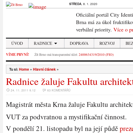
STŘEDA
, 8. 1. 2020
Oficiální portál City Ident
Brna má za úkol fruktifiko
verbální priority.
Více o p
ÚVOD
RADNICE
DOPRAVA
ROZVOJ
BE
VÍME PRVNÍ!
Žít Brno má transparentní účet:
2400634319/2010 (FIO)
Tu si:
Home
»
Hlavní článek
»
Radnice žaluje Fakultu architek
24. 11. 2011 9.12
63 KOMENTÁŘŮ
Magistrát města Krna žaluje Fakultu architek
VUT za podvratnou a mystifikační činnost.
V pondělí 21. listopadu byl na její půdě
prez