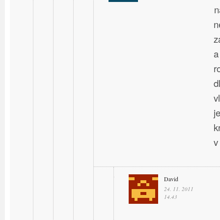
n
n
z
a
r
d
v
j
k
v
David
24. 11. 2011
14.43