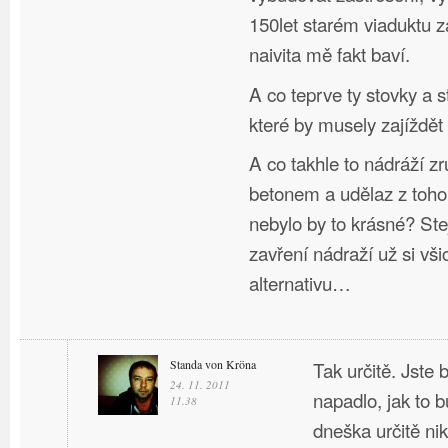
150let starém viaduktu 
naivita mě fakt baví.
A co teprve ty stovky a s
které by musely zajíždět
A co takhle to nádráží zru
betonem a udělaz z toho
nebylo by to krásné? Stej
zavření nádraží už si vši
alternativu…
Standa von Kröna
Tak určitě. Jste
24. 11. 2011
napadlo, jak to b
11.38
dneška určitě nik