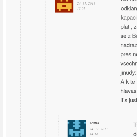
24. 11. 2011
odklan
12.01
kapaci
plati, 
se z B
nadraz
pres n
vsechn
jinudy
A k te
hlavas
it’s ju
Tomas
T
24. 11. 2011
d
14.34