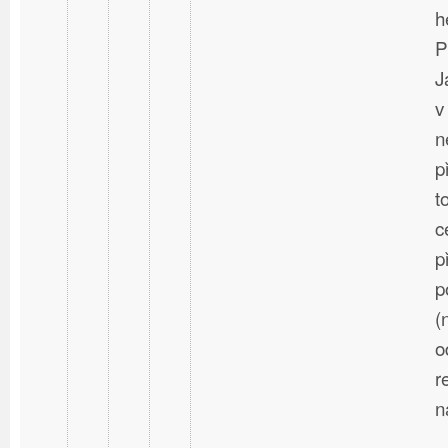
h
P
J
v
n
p
t
c
p
p
(
o
r
n