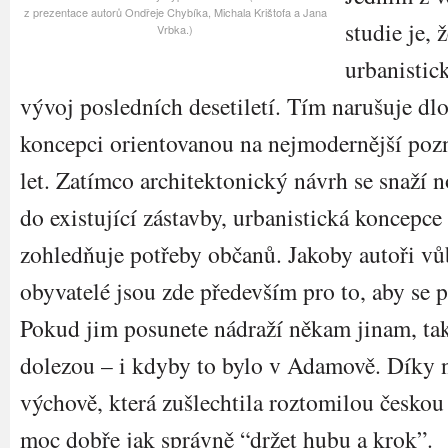
z prezentace autorů Ondřeje Chybíka, Michala Krištofa a Jana
studie je, 
Vrbka.)
urbanistic
vývoj posledních desetiletí. Tím narušuje 
koncepci orientovanou na nejmodernější po
let. Zatímco architektonický návrh se snaží n
do existující zástavby, urbanistická koncepce
zohledňuje potřeby občanů. Jakoby autoři vů
obyvatelé jsou zde především pro to, aby se 
Pokud jim posunete nádraží někam jinam, tak 
dolezou – i kdyby to bylo v Adamově. Díky 
výchově, která zušlechtila roztomilou českou
moc dobře jak správně “držet hubu a krok”.