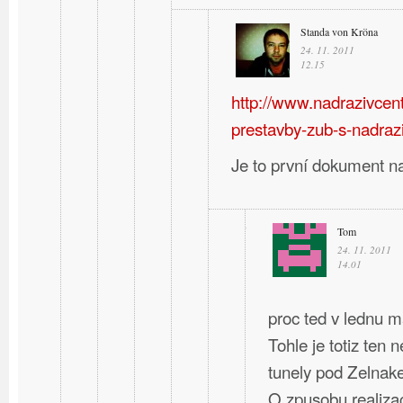
Standa von Kröna
24. 11. 2011
12.15
http://www.nadrazivcent
prestavby-zub-s-nadraz
Je to první dokument n
Tom
24. 11. 2011
14.01
proc ted v lednu m
Tohle je totiz ten 
tunely pod Zelnak
O zpusobu realizac