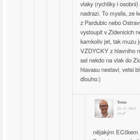
vlaky (rychliky i osobni)
nadrazi. To myslis, ze 
z Pardubic nebo Ostravy
vystoupit v Zidenicich 
kamkoliv jet, tak muzu j
VZDYCKY z hlavniho na
sel nekdo na vlak do Zi
hlavasu nestavi, vetsi b
dlouho:)
Tomas
24. 11. 2011
19.47
nějakým ECčkem ne