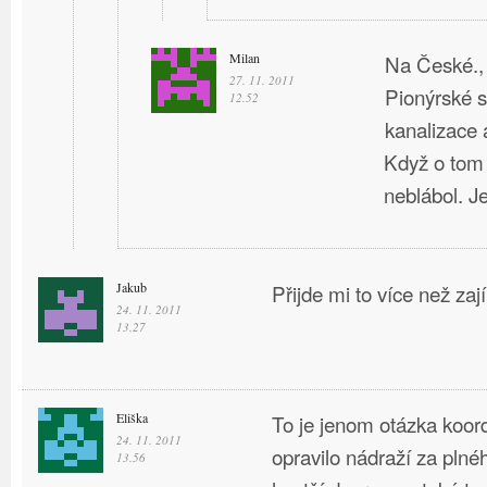
Milan
Na České., 
27. 11. 2011
Pionýrské s
12.52
kanalizace a
Když o tom
neblábol. J
Jakub
Přijde mi to více než za
24. 11. 2011
13.27
Eliška
To je jenom otázka koor
24. 11. 2011
opravilo nádraží za plné
13.56