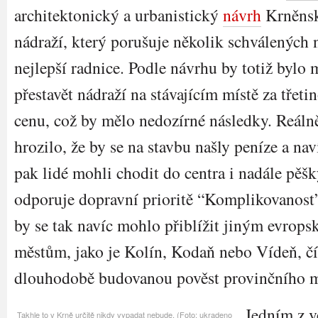
architektonický a urbanistický
návrh
Krněns
nádraží, který porušuje několik schválených 
nejlepší radnice. Podle návrhu by totiž bylo
přestavět nádraží na stávajícím místě za třeti
cenu, což by mělo nedozírné následky. Reáln
hrozilo, že by se na stavbu našly peníze a nav
pak lidé mohli chodit do centra i nadále pěšk
odporuje dopravní prioritě “Komplikovanost
by se tak navíc mohlo přiblížit jiným evrop
městům, jako je Kolín, Kodaň nebo Vídeň, čí
dlouhodobě budovanou pověst provinčního 
Jedním z v
Takhle to v Krně určitě nikdy vypadat nebude. (Foto: ukradeno