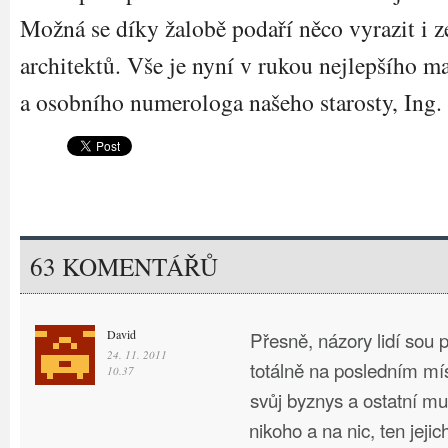
Možná se díky žalobě podaří něco vyrazit i z
architektů. Vše je nyní v rukou nejlepšího m
a osobního numerologa našeho starosty, Ing
63 KOMENTÁŘŮ
David
Přesně, názory lidí sou p
24. 11. 2011
totálně na posledním mís
10.37
svůj byznys a ostatní mu
nikoho a na nic, ten jejic