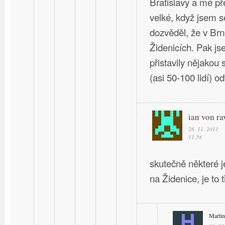
Bratislavy a mé př
velké, když jsem s
dozvěděl, že v Br
Židenicích. Pak j
přistavily nějakou 
(asi 50-100 lidí) o
ian von ra
26. 11. 2011
11.58
skutečně některé 
na Židenice, je to
Martin