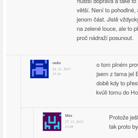
hustší doprava a také t
větší. Není to pohodlné, 
jenom část. Jistě vždyck
na zelené louce, ale to 
proč nádraží posunout.
ondra
o tom plném pro
24. 11. 2011
jsem z tama jel
15.10
době kdy to přes
kvůli tomu do H
Mira
Protože ješ
27. 11. 2011
tak proto by
13.08