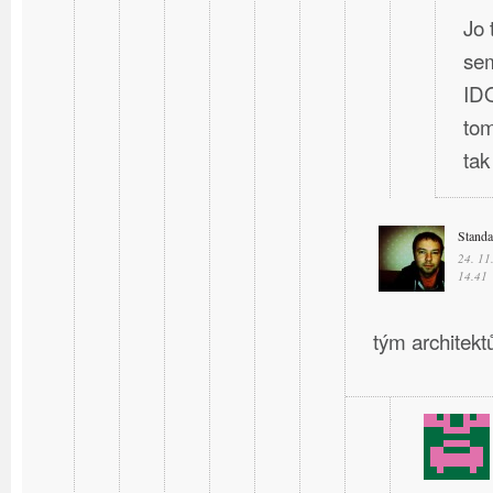
Jo 
sem
IDO
tom
ta
Stand
24. 11
14.41
tým architektů