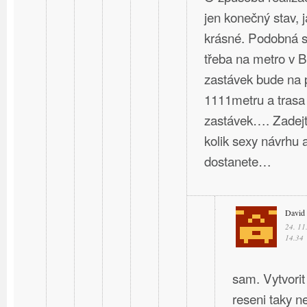
jen konečný stav, 
krásné. Podobná st
třeba na metro v B
zastávek bude na 
1111metru a trasa
zastávek…. Zadejte
kolik sexy návrhu a
dostanete…
David
24. 11
14.34
sam. Vytvorit
reseni taky ne