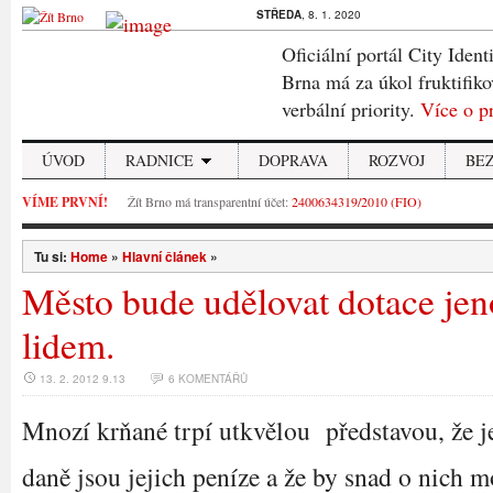
STŘEDA
, 8. 1. 2020
Oficiální portál City Ident
Brna má za úkol fruktifiko
verbální priority.
Více o p
ÚVOD
RADNICE
DOPRAVA
ROZVOJ
BE
VÍME PRVNÍ!
Žít Brno má transparentní účet:
2400634319/2010 (FIO)
Tu si:
Home
»
Hlavní článek
»
Město bude udělovat dotace j
lidem.
13. 2. 2012 9.13
6 KOMENTÁŘŮ
Mnozí krňané trpí utkvělou představou, že j
daně jsou jejich peníze a že by snad o nich m