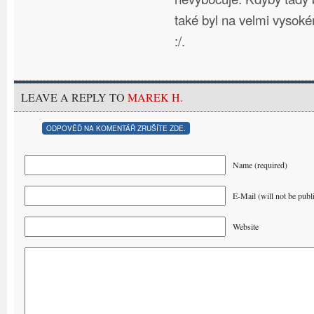
také byl na velmi vysoké
:/.
LEAVE A REPLY TO
MAREK H.
ODPOVĚĎ NA KOMENTÁŘ ZRUŠÍTE ZDE.
Name (required)
E-Mail (will not be publ
Website