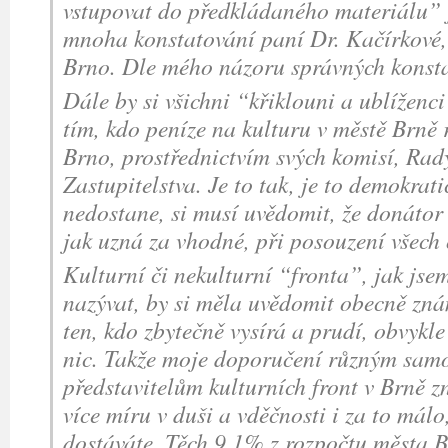
vstupovat do předkládaného materiálu” j
mnoha konstatování paní Dr. Kačírkové,
Brno. Dle mého názoru správných konsta
Dále by si všichni “křiklouni a ublíženc
tím, kdo peníze na kulturu v městě Brně 
Brno, prostřednictvím svých komisí, Rad
Zastupitelstva. Je to tak, je to demokratic
nedostane, si musí uvědomit, že donátor
jak uzná za vhodné, při posouzení všech 
Kulturní či nekulturní “fronta”, jak jsem 
nazývat, by si měla uvědomit obecně zná
ten, kdo zbytečně vysírá a prudí, obvykl
nic. Takže moje doporučení různým sa
představitelům kulturních front v Brně z
více míru v duši a vděčnosti i za to mál
dostáváte. Těch 9,1% z rozpočtu města B