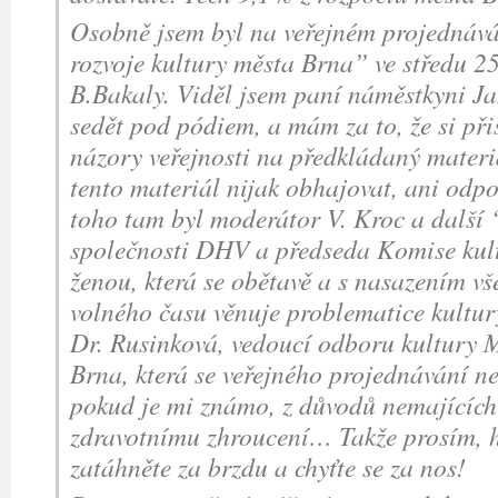
Osobně jsem byl na veřejném projednáv
rozvoje kultury města Brna” ve středu 25
B.Bakaly. Viděl jsem paní náměstkyni 
sedět pod pódiem, a mám za to, že si při
názory veřejnosti na předkládaný mater
tento materiál nijak obhajovat, ani odpo
toho tam byl moderátor V. Kroc a další 
společnosti DHV a předseda Komise ku
ženou, která se obětavě a s nasazením vše
volného času věnuje problematice kultury
Dr. Rusinková, vedoucí odboru kultury 
Brna, která se veřejného projednávání n
pokud je mi známo, z důvodů nemajících 
zdravotnímu zhroucení… Takže prosím, 
zatáhněte za brzdu a chyťte se za nos!