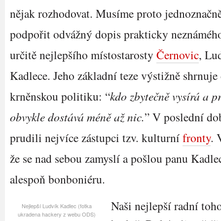
nějak rozhodovat. Musíme proto jednoznačn
podpořit odvážný dopis prakticky neznámého
určitě nejlepšího místostarosty
Černovic
, Lu
Kadlece. Jeho základní teze výstižně shrnuje
krněnskou politiku: “
kdo zbytečně vysírá a p
obvykle dostává méně až nic.
” V poslední do
prudili nejvíce zástupci tzv. kulturní
fronty
. 
že se nad sebou zamyslí a pošlou panu Kadle
alespoň bonboniéru.
Naši nejlepší radní toh
Nejlepší Ludvík Kadlec (fotka
ukradena hackery z webu ODS)