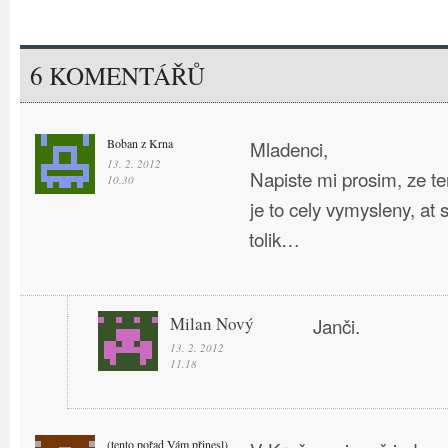
6 KOMENTÁŘŮ
Boban z Krna
Mladenci,
13. 2. 2012
Napiste mi prosim, ze ten 
10.30
je to cely vymysleny, at
tolik…
Milan Nový
Janči.
13. 2. 2012
11.18
(tento pořad Vám přinesl)