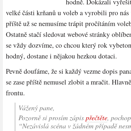
hodně. Dokázali vyřeši
velké části krňanů u voleb a vyrobili pro nás
příště už se nemusíme trápit pročítáním vol
Ostatně stačí sledovat webové stránky oblíbe
se vždy dozvíme, co chcou který rok vybeton
hodný, dostane i nějakou hezkou dotaci.
Pevně doufáme, že si každý vezme dopis pana
se zase příště nemusel zlobit a mračit. Hlavně
frontu.
Vážený pane,
Pozorně si prosím zápis
přečtěte
, pochopí
“Nezávislá scéna v žádném případě nesm