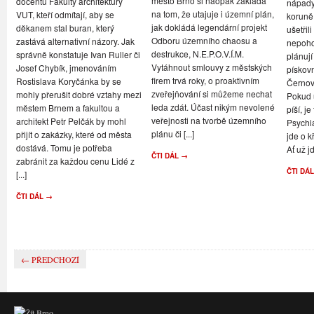
město Brno si naopak zakládá
docentů Fakulty architektury
nápady,
na tom, že utajuje i územní plán,
VUT, kteří odmítají, aby se
koruně
jak dokládá legendární projekt
děkanem stal buran, který
ušetřil
Odboru územního chaosu a
zastává alternativní názory. Jak
nepoho
destrukce, N.E.P.O.V.Í.M.
správně konstatuje Ivan Ruller či
plánují
Vytáhnout smlouvy z městských
Josef Chybík, jmenováním
pískov
firem trvá roky, o proaktivním
Rostislava Koryčánka by se
Černov
zveřejňování si můžeme nechat
mohly přerušit dobré vztahy mezi
Pokud u
leda zdát. Účast nikým nevolené
městem Brnem a fakultou a
píší, je
veřejnosti na tvorbě územního
architekt Petr Pelčák by mohl
Psychi
plánu či [...]
přijít o zakázky, které od města
jde o k
dostává. Tomu je potřeba
Ať už jd
ČTI DÁL →
zabránit za každou cenu Lidé z
ČTI DÁ
[...]
ČTI DÁL →
← PŘEDCHOZÍ