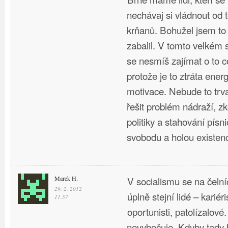
nechávaj si vládnout od 
krňanů. Bohužel jsem to 
zabalil. V tomto velkém
se nesmíš zajímat o to c
protože je to ztráta ener
motivace. Nebude to tr
řešit problém nádraží, z
politiky a stahování písn
svobodu a holou existenc
Marek H.
V socialismu se na čelní
29. 2. 2012
úplně stejní lidé – kariéri
11.57
oportunisti, patolízalové
nevybočuje. Kdyby tady b