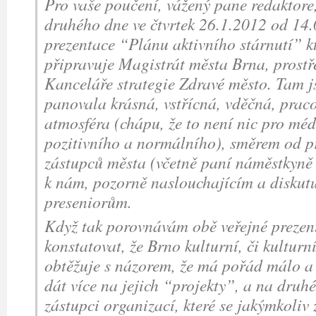
Pro vaše poučení, vážený pane redaktore,
druhého dne ve čtvrtek 26.1.2012 od 14.
prezentace “Plánu aktivního stárnutí” k
připravuje Magistrát města Brna, prostř
Kanceláře strategie Zdravé město. Tam j
panovala krásná, vstřícná, vděčná, praco
atmosféra (chápu, že to není nic pro méd
pozitivního a normálního), směrem od pre
zástupců města (včetně paní náměstkyně
k nám, pozorně naslouchajícím a diskut
preseniorům.
Když tak porovnávám obě veřejné prezen
konstatovat, že Brno kulturní, či kulturn
obtěžuje s názorem, že má pořád málo a
dát více na jejich “projekty”, a na druhé
zástupci organizací, které se jakýmkoliv