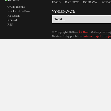
ÚVOD
RADNICE
DOPRAVA
ROZVO
O City Identity
stránky města Brna
VYHLEDÁVÁNÍ:
Ke stažení
Kontakt
RSS
© Copyright 2020 —
Žít Brno
. Veškerý textov
Některé fotky pochází z
internetových zdrojů