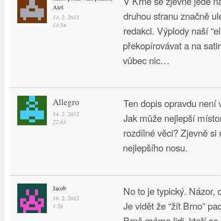
V Krně se zjevně jede na
Aleš
druhou stranu značně ule
13. 2. 2012
13.54
redakci. Výplody naší “el
překopírovávat a na sati
vůbec nic…
Allegro
Ten dopis opravdu není 
14. 2. 2012
Jak může nejlepší místo
22.03
rozdílné věci? Zjevně si
nejlepšího nosu.
Jacob
No to je typický. Názor,
16. 2. 2012
Je vidět že “žít Brno” p
1.58
Brně máme lidi, kteří se b