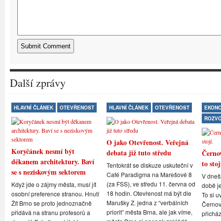
Další zprávy
HLAVNÍ ČLÁNEK
OTEVŘENOST
HLAVNÍ ČLÁNEK
OTEVŘENOST
EKONO
ROZV
O jako Otevřenost. Veřejná
Koryčánek nesmí být
debata již tuto středu
Černov
děkanem architektury. Baví
to stoj
Tentokrát se diskuze uskuteční v
se s neziskovým sektorem
Café Paradigma na Marešové 8
V dneš
(za FSS), ve středu 11. června od
Když jde o zájmy města, musí jít
době je
18 hodin. Otevřenost má být dle
osobní preference stranou. Hnutí
To si u
Marušky Z. jedna z “verbálních
Žít Brno se proto jednoznačně
Černovi
priorit” města Brna, ale jak víme,
přidává na stranu profesorů a
přicház