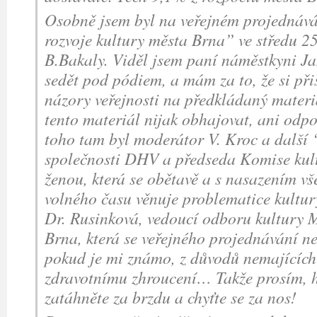
Osobně jsem byl na veřejném projednáv
rozvoje kultury města Brna” ve středu 25
B.Bakaly. Viděl jsem paní náměstkyni 
sedět pod pódiem, a mám za to, že si při
názory veřejnosti na předkládaný mater
tento materiál nijak obhajovat, ani odpo
toho tam byl moderátor V. Kroc a další 
společnosti DHV a předseda Komise ku
ženou, která se obětavě a s nasazením vše
volného času věnuje problematice kultury
Dr. Rusinková, vedoucí odboru kultury 
Brna, která se veřejného projednávání n
pokud je mi známo, z důvodů nemajících 
zdravotnímu zhroucení… Takže prosím, 
zatáhněte za brzdu a chyťte se za nos!