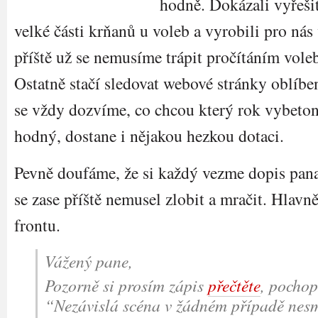
hodně. Dokázali vyřeši
velké části krňanů u voleb a vyrobili pro nás
příště už se nemusíme trápit pročítáním vol
Ostatně stačí sledovat webové stránky oblíbe
se vždy dozvíme, co chcou který rok vybeton
hodný, dostane i nějakou hezkou dotaci.
Pevně doufáme, že si každý vezme dopis pana
se zase příště nemusel zlobit a mračit. Hlavně
frontu.
Vážený pane,
Pozorně si prosím zápis
přečtěte
, pochopí
“Nezávislá scéna v žádném případě nesm