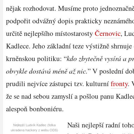
nějak rozhodovat. Musíme proto jednoznačn
podpořit odvážný dopis prakticky neznámého
určitě nejlepšího místostarosty
Černovic
, Lu
Kadlece. Jeho základní teze výstižně shrnuje
krněnskou politiku: “
kdo zbytečně vysírá a p
obvykle dostává méně až nic.
” V poslední do
prudili nejvíce zástupci tzv. kulturní
fronty
. 
že se nad sebou zamyslí a pošlou panu Kadle
alespoň bonboniéru.
Naši nejlepší radní toh
Nejlepší Ludvík Kadlec (fotka
ukradena hackery z webu ODS)