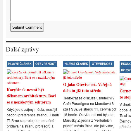
Další zprávy
HLAVNÍ ČLÁNEK
OTEVŘENOST
HLAVNÍ ČLÁNEK
OTEVŘENOST
EKONO
ROZV
O jako Otevřenost. Veřejná
Koryčánek nesmí být
debata již tuto středu
Černov
děkanem architektury. Baví
to stoj
Tentokrát se diskuze uskuteční v
se s neziskovým sektorem
Café Paradigma na Marešové 8
V dneš
(za FSS), ve středu 11. června od
Když jde o zájmy města, musí jít
době je
18 hodin. Otevřenost má být dle
osobní preference stranou. Hnutí
To si u
Marušky Z. jedna z “verbálních
Žít Brno se proto jednoznačně
Černovi
priorit” města Brna, ale jak víme,
přidává na stranu profesorů a
přicház