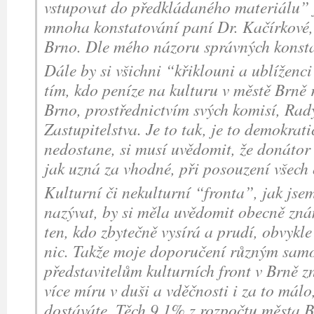
vstupovat do předkládaného materiálu” j
mnoha konstatování paní Dr. Kačírkové,
Brno. Dle mého názoru správných konsta
Dále by si všichni “křiklouni a ublíženc
tím, kdo peníze na kulturu v městě Brně 
Brno, prostřednictvím svých komisí, Rad
Zastupitelstva. Je to tak, je to demokratic
nedostane, si musí uvědomit, že donátor
jak uzná za vhodné, při posouzení všech 
Kulturní či nekulturní “fronta”, jak jsem 
nazývat, by si měla uvědomit obecně zná
ten, kdo zbytečně vysírá a prudí, obvykl
nic. Takže moje doporučení různým sa
představitelům kulturních front v Brně z
více míru v duši a vděčnosti i za to mál
dostáváte. Těch 9,1% z rozpočtu města B