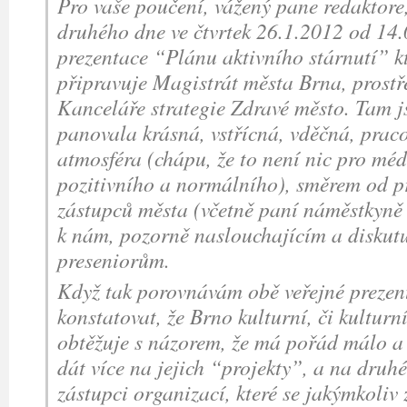
Pro vaše poučení, vážený pane redaktore,
druhého dne ve čtvrtek 26.1.2012 od 14.
prezentace “Plánu aktivního stárnutí” k
připravuje Magistrát města Brna, prostř
Kanceláře strategie Zdravé město. Tam j
panovala krásná, vstřícná, vděčná, praco
atmosféra (chápu, že to není nic pro méd
pozitivního a normálního), směrem od pre
zástupců města (včetně paní náměstkyně
k nám, pozorně naslouchajícím a diskut
preseniorům.
Když tak porovnávám obě veřejné prezen
konstatovat, že Brno kulturní, či kulturn
obtěžuje s názorem, že má pořád málo a
dát více na jejich “projekty”, a na druhé
zástupci organizací, které se jakýmkoliv