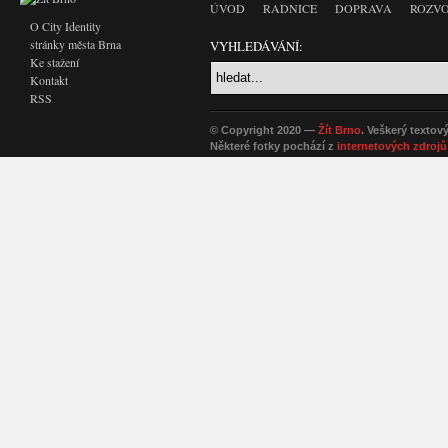
ÚVOD
RADNICE
DOPRAVA
ROZVO
O City Identity
stránky města Brna
VYHLEDÁVÁNÍ:
Ke stažení
Kontakt
RSS
© Copyright 2020 —
Žít Brno
. Veškerý textov
Některé fotky pochází z
internetových zdrojů