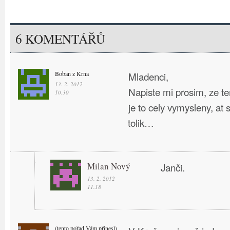
6 KOMENTÁŘŮ
Boban z Krna
Mladenci,
13. 2. 2012
Napiste mi prosim, ze ten 
10.30
je to cely vymysleny, at
tolik…
Milan Nový
Janči.
13. 2. 2012
11.18
(tento pořad Vám přinesl)