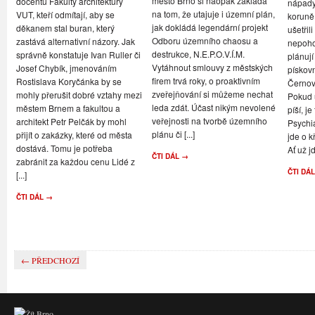
město Brno si naopak zakládá
docentů Fakulty architektury
nápady,
na tom, že utajuje i územní plán,
VUT, kteří odmítají, aby se
koruně
jak dokládá legendární projekt
děkanem stal buran, který
ušetřil
Odboru územního chaosu a
zastává alternativní názory. Jak
nepoho
destrukce, N.E.P.O.V.Í.M.
správně konstatuje Ivan Ruller či
plánují
Vytáhnout smlouvy z městských
Josef Chybík, jmenováním
pískov
firem trvá roky, o proaktivním
Rostislava Koryčánka by se
Černov
zveřejňování si můžeme nechat
mohly přerušit dobré vztahy mezi
Pokud u
leda zdát. Účast nikým nevolené
městem Brnem a fakultou a
píší, je
veřejnosti na tvorbě územního
architekt Petr Pelčák by mohl
Psychi
plánu či [...]
přijít o zakázky, které od města
jde o k
dostává. Tomu je potřeba
Ať už jd
ČTI DÁL →
zabránit za každou cenu Lidé z
ČTI DÁ
[...]
ČTI DÁL →
← PŘEDCHOZÍ