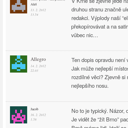
V Krně se zjevně jede na
Aleš
druhou stranu značně ule
13. 2. 2012
13.54
redakci. Výplody naší “el
překopírovávat a na sati
vůbec nic…
Allegro
Ten dopis opravdu není 
14. 2. 2012
Jak může nejlepší místo
22.03
rozdílné věci? Zjevně si
nejlepšího nosu.
Jacob
No to je typický. Názor,
16. 2. 2012
Je vidět že “žít Brno” p
1.58
Brně máme lidi, kteří se b