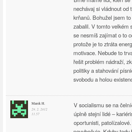
nechávaj si vládnout od 
krňanů. Bohužel jsem to 
zabalil. V tomto velkém
se nesmíš zajímat o to c
protože je to ztráta ener
motivace. Nebude to tr
řešit problém nádraží, z
politiky a stahování písn
svobodu a holou existenc
Marek H.
V socialismu se na čelní
29. 2. 2012
úplně stejní lidé – kariéri
11.57
oportunisti, patolízalové
nevybočuje. Kdyby tady b