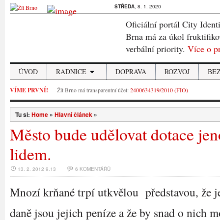
STŘEDA
, 8. 1. 2020
Oficiální portál City Ident
Brna má za úkol fruktifiko
verbální priority.
Více o p
ÚVOD
RADNICE
DOPRAVA
ROZVOJ
BE
VÍME PRVNÍ!
Žít Brno má transparentní účet:
2400634319/2010 (FIO)
Tu si:
Home
»
Hlavní článek
»
Město bude udělovat dotace j
lidem.
13. 2. 2012 9.13
6 KOMENTÁŘŮ
Mnozí krňané trpí utkvělou představou, že j
daně jsou jejich peníze a že by snad o nich m