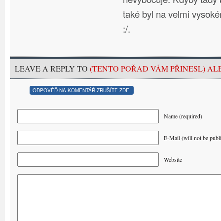
také byl na velmi vysoké
:/.
LEAVE A REPLY TO
(TENTO POŘAD VÁM PŘINESL) AL
ODPOVĚĎ NA KOMENTÁŘ ZRUŠÍTE ZDE.
Name (required)
E-Mail (will not be publ
Website