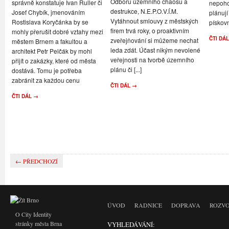
Odboru územního chaosu a
správně konstatuje Ivan Ruller či
nepoho
destrukce, N.E.P.O.V.Í.M.
Josef Chybík, jmenováním
plánují
Vytáhnout smlouvy z městských
Rostislava Koryčánka by se
pískov
firem trvá roky, o proaktivním
mohly přerušit dobré vztahy mezi
ČTI DÁ
zveřejňování si můžeme nechat
městem Brnem a fakultou a
leda zdát. Účast nikým nevolené
architekt Petr Pelčák by mohl
veřejnosti na tvorbě územního
přijít o zakázky, které od města
plánu či [...]
dostává. Tomu je potřeba
zabránit za každou cenu
ČTI DÁL →
ČTI DÁL →
← PŘEDCHOZÍ
ÚVOD
RADNICE
DOPRAVA
ROZVO
O City Identity
stránky města Brna
VYHLEDÁVÁNÍ: