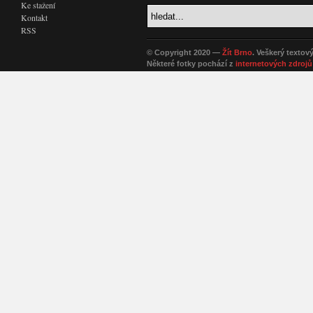
Ke stažení
Kontakt
RSS
© Copyright 2020 —
Žít Brno
. Veškerý textov
Některé fotky pochází z
internetových zdrojů