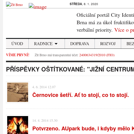
STŘEDA
, 8. 1. 2020
Oficiální portál City Ident
Brna má za úkol fruktifiko
verbální priority.
Více o p
ÚVOD
RADNICE
DOPRAVA
ROZVOJ
BE
VÍME PRVNÍ!
Žít Brno má transparentní účet:
2400634319/2010 (FIO)
PŘÍSPĚVKY OŠTÍTKOVANÉ:
"JIŽNÍ CENTRU
4. 6. 2014 12.07
Černovice šetří. Ať to stojí, co to stojí.
14. 4. 2014 15.30
Potvrzeno. AUpark bude, i kdyby mělo 