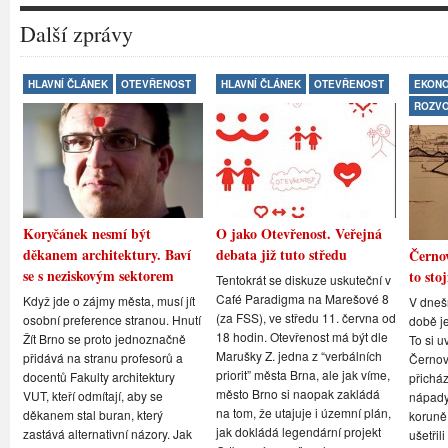
Další zprávy
HLAVNÍ ČLÁNEK
OTEVŘENOST
HLAVNÍ ČLÁNEK
OTEVŘENOST
EKONO
ROZV
Koryčánek nesmí být
O jako Otevřenost. Veřejná
děkanem architektury. Baví
debata již tuto středu
Černov
se s neziskovým sektorem
to stoj
Tentokrát se diskuze uskuteční v
Café Paradigma na Marešové 8
Když jde o zájmy města, musí jít
V dneš
(za FSS), ve středu 11. června od
osobní preference stranou. Hnutí
době je
18 hodin. Otevřenost má být dle
Žít Brno se proto jednoznačně
To si u
Marušky Z. jedna z “verbálních
přidává na stranu profesorů a
Černovi
priorit” města Brna, ale jak víme,
docentů Fakulty architektury
přicház
město Brno si naopak zakládá
VUT, kteří odmítají, aby se
nápady,
na tom, že utajuje i územní plán,
děkanem stal buran, který
koruně
jak dokládá legendární projekt
zastává alternativní názory. Jak
ušetřil