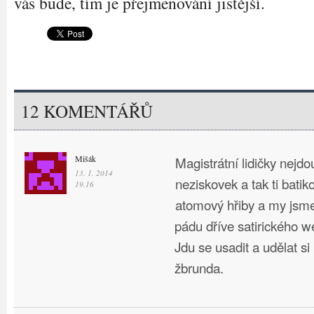
vás bude, tím je přejmenování jistější.
12 KOMENTÁŘŮ
Mišák
Magistrátní lidičky nejdo
13. 1. 2014
neziskovek a tak ti batik
19.16
atomový hřiby a my jsm
pádu dříve satirického we
Jdu se usadit a udělat si
žbrunda.