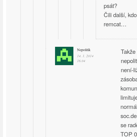
psát?
Čili další, kd
remcat…
Nepolitik
Takže 
14. 1. 2014
nepoli
16.04
není-l
zásoba
komuni
limituj
normál
soc.de
se rad
TOP 09