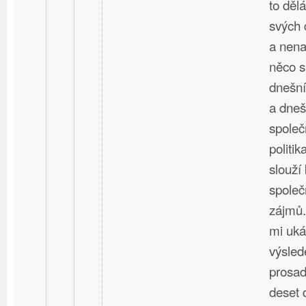
to děl
svých 
a nena
něco s
dnešní
a dneš
společ
politi
slouží
společ
zájmů.
mi uká
výsled
prosad
deset 