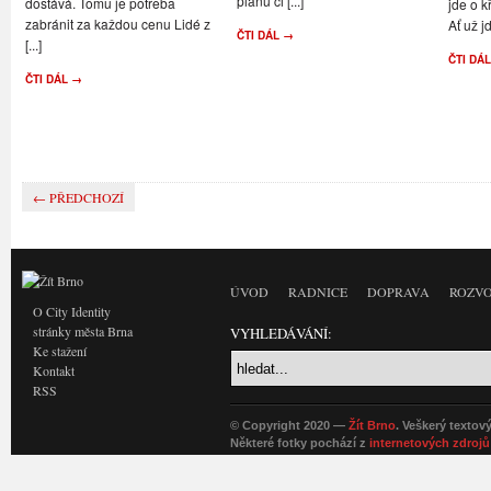
plánu či [...]
dostává. Tomu je potřeba
jde o k
zabránit za každou cenu Lidé z
Ať už jd
ČTI DÁL →
[...]
ČTI DÁ
ČTI DÁL →
← PŘEDCHOZÍ
ÚVOD
RADNICE
DOPRAVA
ROZVO
O City Identity
stránky města Brna
VYHLEDÁVÁNÍ:
Ke stažení
Kontakt
RSS
© Copyright 2020 —
Žít Brno
. Veškerý textov
Některé fotky pochází z
internetových zdrojů