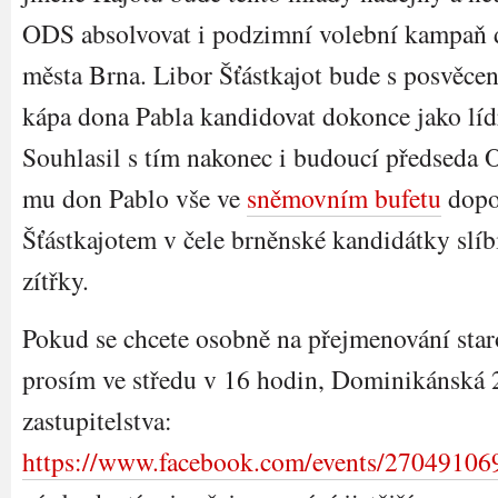
ODS absolvovat i podzimní volební kampaň d
města Brna. Libor Šťástkajot bude s posvěce
kápa dona Pabla kandidovat dokonce jako líd
Souhlasil s tím nakonec i budoucí předseda 
mu don Pablo vše ve
sněmovním bufetu
dopod
Šťástkajotem v čele brněnské kandidátky slíb
zítřky.
Pokud se chcete osobně na přejmenování staro
prosím ve středu v 16 hodin, Dominikánská 2
zastupitelstva:
https://www.facebook.com/events/27049106