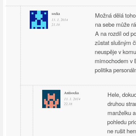
socka
Možná dělá toho 
13. 1. 2014
na sebe může rán
21.10
A na rozdíl od po
zůstat slušným 
neuspěje v komu
mimochodem v B
politika personá
Antisocka
Hele, dokud
13. 1. 2014
druhou str
22.38
manželku a 
pohledu prio
ne rušit her