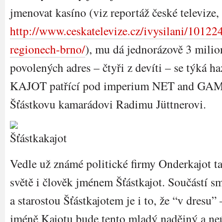
jmenovat kasíno (viz reportáž české televize,
http://www.ceskatelevize.cz/ivysilani/10122
regionech-brno/
), mu dá jednorázově 3 milio
povolených adres – čtyři z devíti – se týká h
KAJOT patřící pod imperium NET and GAMES,
Šťástkovu kamarádovi Radimu Jüttnerovi.
Vedle už známé politické firmy Onderkajot t
světě i člověk jménem Šťástkajot. Součástí 
a starostou Šťástkajotem je i to, že “v dresu” 
jméně Kajotu bude tento mladý nadějný a neú