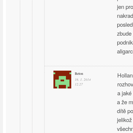
jen pro
nakradl
posled
zbude 
podnik
aligarc
Beton
Hollan
16. 1. 2014
rozhov
12.27
a jaké
a že m
dítě p
jeliko
všechno