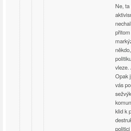
Ne, ta 
aktivi
nechal
přitom
marký
někdo,
politik
vleze
Opak j
vás po
sežvýk
komunis
klid k 
destru
politic