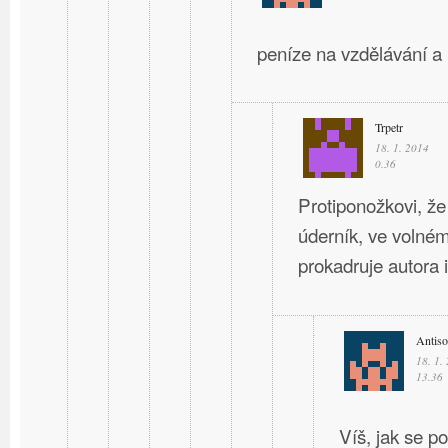
peníze na vzdělávání a
Trpetr
18. 1. 2014
0.36
Protiponožkovi, ž
úderník, ve volné
prokadruje autora i 
Antiso
18. 1.
13.36
Víš, jak se p