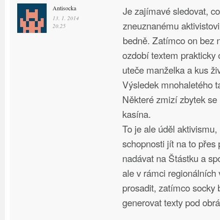
Antisocka
Je zajímavé sledovat, co
13. 1. 2014
zneuznanému aktivistovi
20.25
bedně. Zatímco on bez 
ozdobí textem prakticky c
uteče manželka a kus ži
Výsledek mnohaletého t
Některé zmizí zbytek se
kasína.
To je ale úděl aktivismu
schopnosti jít na to přes
nadávat na Štástku a spol
ale v rámci regionálních
prosadit, zatímco socky
generovat texty pod obrá