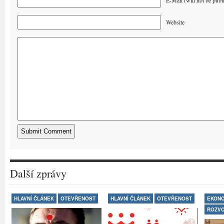
E-Mail (will not be publ
Website
Další zprávy
HLAVNÍ ČLÁNEK
OTEVŘENOST
HLAVNÍ ČLÁNEK
OTEVŘENOST
EKONO
ROZV