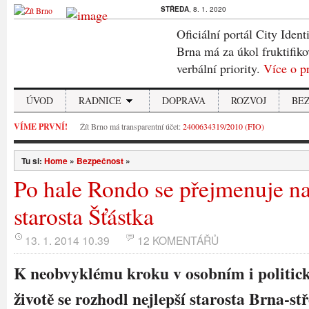
STŘEDA
, 8. 1. 2020
Oficiální portál City Ident
Brna má za úkol fruktifiko
verbální priority.
Více o p
ÚVOD
RADNICE
DOPRAVA
ROZVOJ
BE
VÍME PRVNÍ!
Žít Brno má transparentní účet:
2400634319/2010 (FIO)
Tu si:
Home
»
Bezpečnost
»
Po hale Rondo se přejmenuje na
starosta Šťástka
13. 1. 2014 10.39
12 KOMENTÁŘŮ
K neobvyklému kroku v osobním i politic
životě se rozhodl nejlepší starosta Brna-st