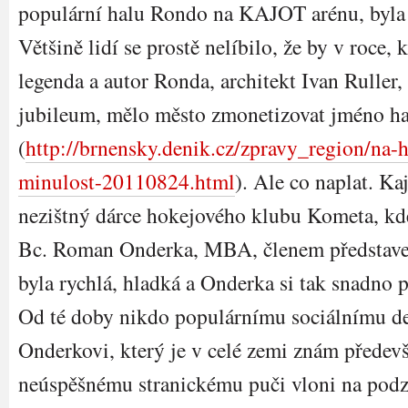
populární halu Rondo na KAJOT arénu, byla
Většině lidí se prostě nelíbilo, že by v roce,
legenda a autor Ronda, architekt Ivan Ruller,
jubileum, mělo město zmonetizovat jméno ha
(
http://brnensky.denik.cz/
zpravy_region/na-
minulost-20110824.
html
). Ale co naplat. Kaj
nezištný dárce hokejového klubu Kometa, kde
Bc. Roman Onderka, MBA, členem představe
byla rychlá, hladká a Onderka si tak snadno p
Od té doby nikdo populárnímu sociálnímu d
Onderkovi, který je v celé zemi znám předev
neúspěšnému stranickému puči vloni na podz