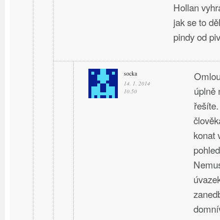
Hollan vyhr
jak se to dě
pindy od piv
socka
Omlouv
14. 1. 2014
úplně 
10.50
řešíte.
člověk
konat 
pohled
Nemusí
úvazek
zanedb
domní