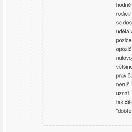
hodně 
rodiče 
se dos
udělá 
pozice
opozič
nulovo
většin
pravič
neruši
uznat, 
tak děl
“dobře