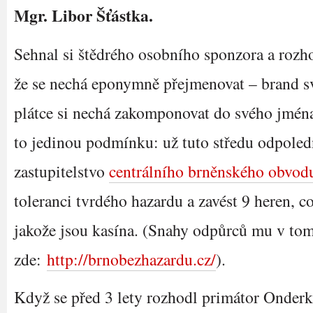
Mgr. Libor Šťástka.
Sehnal si štědrého osobního sponzora a rozho
že se nechá eponymně přejmenovat – brand s
plátce si nechá zakomponovat do svého jmén
to jedinou podmínku: už tuto středu odpole
zastupitelstvo
centrálního brněnského obvod
toleranci tvrdého hazardu a zavést 9 heren, c
jakože jsou kasína. (Snahy odpůrců mu v to
zde:
http://brnobezhazardu.cz/
).
Když se před 3 lety rozhodl primátor Onder