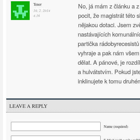
Tener
No, já mám z článku a z
10. 2. 2014
pocit, že magistrát této s
4.16
nějakou dotaci. Jsem zv
nastávajících komunální
partička rádobyrecesistů
vyhraje a pak nám všem 
dělat. A pánové, je rozdíl
a hulvátstvím. Pokud jst
inklinujete k tomu druhé
LEAVE A REPLY
Name (required)