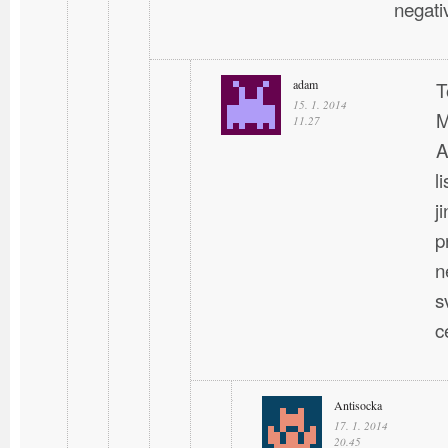
negat
adam
T
15. 1. 2014
M
11.27
A
l
j
p
n
s
c
Antisocka
17. 1. 2014
20.45