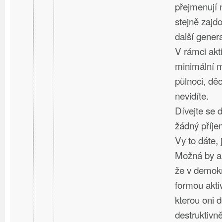
přejmenují 
stejně zajd
další gener
V rámci akt
minimální m
půlnoci, dě
nevidíte.
Dívejte se 
žádný příje
Vy to dáte, 
Možná by ak
že v demokr
formou aktiv
kterou oni 
destruktivn