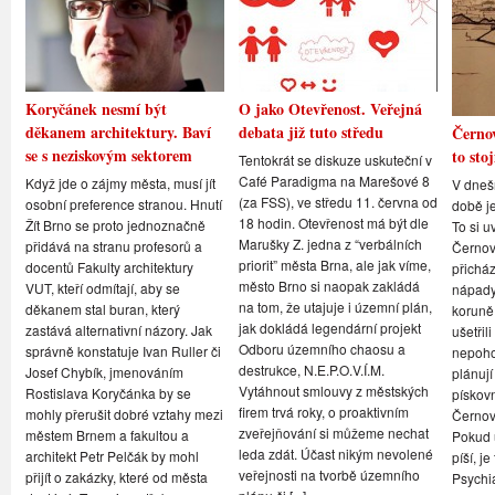
Koryčánek nesmí být
O jako Otevřenost. Veřejná
děkanem architektury. Baví
debata již tuto středu
Černov
se s neziskovým sektorem
to stoj
Tentokrát se diskuze uskuteční v
Café Paradigma na Marešové 8
Když jde o zájmy města, musí jít
V dneš
(za FSS), ve středu 11. června od
osobní preference stranou. Hnutí
době je
18 hodin. Otevřenost má být dle
Žít Brno se proto jednoznačně
To si u
Marušky Z. jedna z “verbálních
přidává na stranu profesorů a
Černovi
priorit” města Brna, ale jak víme,
docentů Fakulty architektury
přicház
město Brno si naopak zakládá
VUT, kteří odmítají, aby se
nápady,
na tom, že utajuje i územní plán,
děkanem stal buran, který
koruně
jak dokládá legendární projekt
zastává alternativní názory. Jak
ušetřil
Odboru územního chaosu a
správně konstatuje Ivan Ruller či
nepoho
destrukce, N.E.P.O.V.Í.M.
Josef Chybík, jmenováním
plánují
Vytáhnout smlouvy z městských
Rostislava Koryčánka by se
pískov
firem trvá roky, o proaktivním
mohly přerušit dobré vztahy mezi
Černov
zveřejňování si můžeme nechat
městem Brnem a fakultou a
Pokud u
leda zdát. Účast nikým nevolené
architekt Petr Pelčák by mohl
píší, je
veřejnosti na tvorbě územního
přijít o zakázky, které od města
Psychi