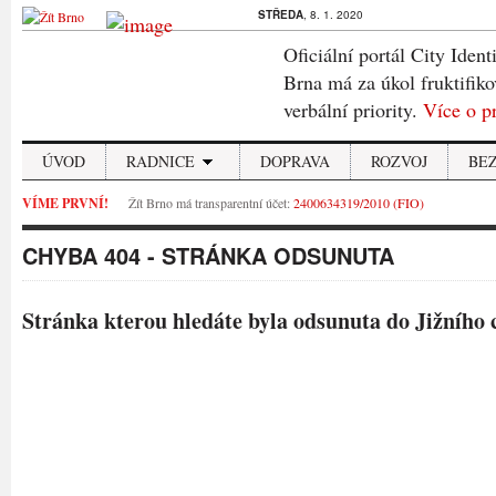
STŘEDA
, 8. 1. 2020
Oficiální portál City Ident
Brna má za úkol fruktifiko
verbální priority.
Více o p
ÚVOD
RADNICE
DOPRAVA
ROZVOJ
BE
VÍME PRVNÍ!
Žít Brno má transparentní účet:
2400634319/2010 (FIO)
CHYBA 404 - STRÁNKA ODSUNUTA
Stránka kterou hledáte byla odsunuta do Jižního 