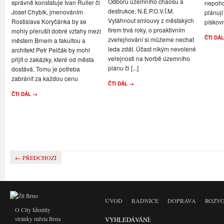
Odboru územního chaosu a
správně konstatuje Ivan Ruller či
nepoho
destrukce, N.E.P.O.V.Í.M.
Josef Chybík, jmenováním
plánují
Vytáhnout smlouvy z městských
Rostislava Koryčánka by se
pískov
firem trvá roky, o proaktivním
mohly přerušit dobré vztahy mezi
ČTI DÁ
zveřejňování si můžeme nechat
městem Brnem a fakultou a
leda zdát. Účast nikým nevolené
architekt Petr Pelčák by mohl
veřejnosti na tvorbě územního
přijít o zakázky, které od města
plánu či [...]
dostává. Tomu je potřeba
zabránit za každou cenu
ČTI DÁL →
ČTI DÁL →
← PŘEDCHOZÍ
ÚVOD
RADNICE
DOPRAVA
ROZVO
O City Identity
stránky města Brna
VYHLEDÁVÁNÍ: