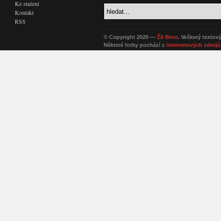
Ke stažení
Kontakt
RSS
© Copyright 2020 —
Žít Brno
. Veškerý textov
Některé fotky pochází z
internetových zdrojů