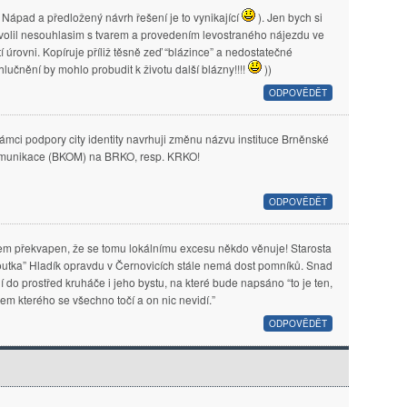
Nápad a předložený návrh řešení je to vynikající
). Jen bych si
volil nesouhlasim s tvarem a provedením levostraného nájezdu ve
tí úrovni. Kopíruje příliž těsně zeď “blázince” a nedostatečné
hlučnění by mohlo probudit k životu další blázny!!!!
))
ODPOVĚDĚT
rámci podpory city identity navrhuji změnu názvu instituce Brněnské
munikace (BKOM) na BRKO, resp. KRKO!
ODPOVĚDĚT
em překvapen, že se tomu lokálnímu excesu někdo věnuje! Starosta
outka” Hladík opravdu v Černovicích stále nemá dost pomníků. Snad
í do prostřed kruháče i jeho bystu, na které bude napsáno “to je ten,
lem kterého se všechno točí a on nic nevidí.”
ODPOVĚDĚT