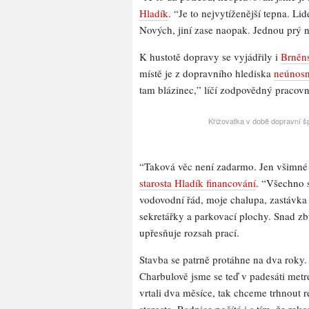
Hladík
. “Je to nejvytíženější tepna. Li
Nových, jiní zase naopak. Jednou prý 
K hustotě dopravy se vyjádřily i
Brněn
místě je z dopravního hlediska
neúnos
tam blázinec,” líčí zodpovědný pracov
Křižovatka v době dopravní š
“Taková věc není zadarmo. Jen všimné p
starosta Hladík financování
. “Všechno 
vodovodní řád, moje chalupa, zastávka 
sekretářky a parkovací plochy. Snad z
upřesňuje rozsah prací.
Stavba se patrně protáhne na dva roky
Charbulově jsme se teď v padesáti metre
vrtali dva měsíce, tak chceme trhnout re