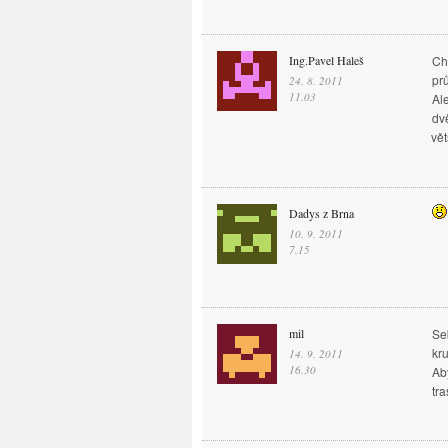
Ing.Pavel Haleš
Ch
pr
24. 8. 2011
11.03
Al
dv
vět
Dadys z Brna
10. 9. 2011
7.15
mil
Se
kr
14. 9. 2011
16.30
Ab
tr