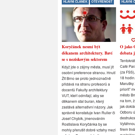
HLAVNÍ ČLÁNEK
OTEVŘENOST
HLAVNÍ 
Koryčánek nesmí být
O jako 
děkanem architektury. Baví
debata j
se s neziskovým sektorem
Tentokrát
Café Par
Když jde o zájmy města, musí jít
(za FSS),
osobní preference stranou. Hnutí
18 hodin.
Žít Brno se proto jednoznačně
Marušky Z
přidává na stranu profesorů a
priorit” 
docentů Fakulty architektury
město Br
VUT, kteří odmítají, aby se
na tom, ž
děkanem stal buran, který
jak doklá
zastává alternativní názory. Jak
Odboru 
správně konstatuje Ivan Ruller či
destrukce
Josef Chybík, jmenováním
Vytáhnou
Rostislava Koryčánka by se
firem trv
mohly přerušit dobré vztahy mezi
zveřejňo