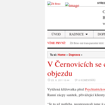
STŘE
O
B
v
ÚVOD
RADNICE
DOP
VÍME PRVNÍ!
Žít Brno má transparentní účet:
Tu si:
Home
»
Doprava
»
V Černovicích se 
objezdu
23. 8. 2011 8.44
8 KOMENTÁŘŮ
Vytížená křižovatka před
Psychiatricko
Ranní zácpy sanitek, přivážející klient
“Je to už potřeba, neopravovali jsme j