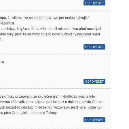
ODPOVĚDĚT
ápu, že křižovatka se bude opravovat pro malou stávající
ůjezdnost.
e nechápu, když se dělala v té oblasti rekonstrukce před necelými
ěma roky, proč se kruhový objezd nově budovaný neudělal hned
ší.
ODPOVĚDĚT
)))
ODPOVĚDĚT
bekriticky přiznávám, že skutečně jsem několikrát využila tuto
uhovou křižovatku pro průjezd do Holásek a dokonce až do Chrlic.
ych nezatěžovala tuto “přetíženou” křižovatku ještě více, volím nyní
asu přes Černovickou terasu a Tuřany.
ODPOVĚDĚT