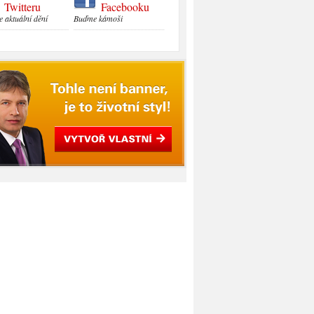
Twitteru
Facebooku
e aktuální dění
Buďme kámoši