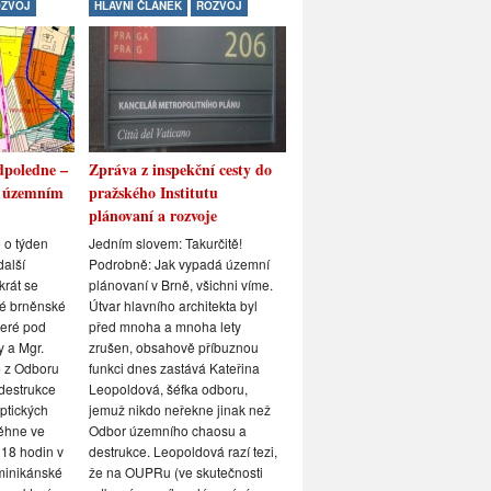
ZVOJ
HLAVNÍ ČLÁNEK
ROZVOJ
BEZPEČNOST
HLAVNÍ ČLÁNEK
dpoledne –
Zpráva z inspekční cesty do
Konečné řešení cigánské
o územním
pražského Institutu
otázky v Brně!
plánovaní a rozvoje
Poslední dobou nám chodí různ
maily – v mnoha z nich se nás
 o týden
Jedním slovem: Takurčitě!
lidé ptají, proč chodí bílí do
další
Podrobně: Jak vypadá územní
vězení na 10 let a Romové jen
krát se
plánovaní v Brně, všichni víme.
na dva, proč mají Romové vyšší
lé brněnské
Útvar hlavního architekta byl
příspěvky než Češi atakdále…
teré pod
před mnoha a mnoha lety
Jsme si vědomi, že se v tomto
y a Mgr.
zrušen, obsahově příbuznou
tématu nemůžeme poměřovat s
é z Odboru
funkci dnes zastává Kateřina
nejoblíbenějším českým
destrukce
Leopoldová, šéfka odboru,
politikem, Tomiem Okamurou,
ptických
jemuž nikdo neřekne jinak než
který si téma Romů zvolil z ryze
ěhne ve
Odbor územního chaosu a
populistických důvodů, a pokud
 18 hodin v
destrukce. Leopoldová razí tezi,
by v české společnosti obdobně
minikánské
že na OUPRu (ve skutečnosti
rezonovalo například téma