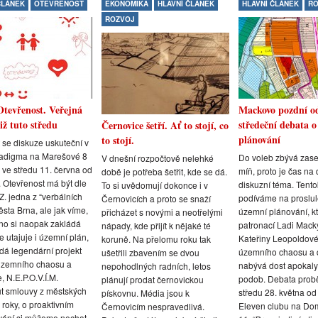
ČLÁNEK
OTEVŘENOST
EKONOMIKA
HLAVNÍ ČLÁNEK
HLAVNÍ ČLÁNEK
RO
ROZVOJ
Otevřenost. Veřejná
Mackovo pozdní o
iž tuto středu
středeční debata 
Černovice šetří. Ať to stojí, co
plánování
to stojí.
 se diskuze uskuteční v
adigma na Marešové 8
Do voleb zbývá zase
V dnešní rozpočtově nelehké
 ve středu 11. června od
míň, proto je čas na 
době je potřeba šetřit, kde se dá.
 Otevřenost má být dle
diskuzní téma. Tento
To si uvědomují dokonce i v
. jedna z “verbálních
podíváme na proslu
Černovicích a proto se snaží
města Brna, ale jak víme,
územní plánování, k
přicházet s novými a neotřelými
no si naopak zakládá
patronací Ladi Mack
nápady, kde přijít k nějaké té
e utajuje i územní plán,
Kateřiny Leopoldov
koruně. Na přelomu roku tak
dá legendární projekt
územního chaosu a 
ušetřili zbavením se dvou
územního chaosu a
nabývá dost apokaly
nepohodlných radních, letos
, N.E.P.O.V.Í.M.
podob. Debata prob
plánují prodat černovickou
t smlouvy z městských
středu 28. května od
pískovnu. Média jsou k
á roky, o proaktivním
Eleven clubu na Do
Černovicím nespravedlivá.
vání si můžeme nechat