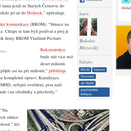
dé tama jezdí ze Starých Černovic do
Sledujt
někdo jel až do
Holásek
,” upřesňuje.
Autor:
ské komunikace
(BKOM): “Situace na
ná
. Chlapi se tam byli podívat a prej je
ník firmy BKOM Vladimír Pechart.
Boleslav
Březovský
Rekonstrukce
pičky
bude stát více než
Nálepky:
deset milionů.
BKOM
blázinec
řijde asi na pět milionů,”
přibližuje
Černovice
se kompletně opraví. Kanalizace,
Jiří Hladík
MHD, veřejné osvětlení, prsa naší
psychiatrická
bude i na chodníky a přechody,”
léčebna
. “Na
ch silnice
kord,” líčí