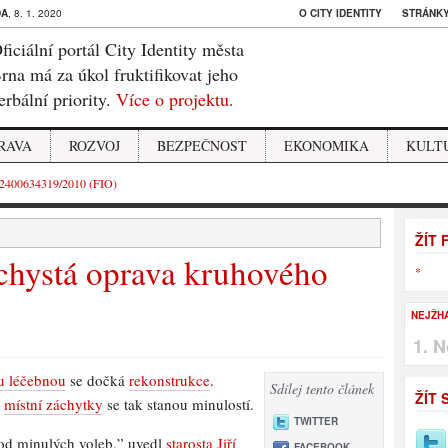
DA
, 8. 1. 2020
O CITY IDENTITY
STRÁNKY
ficiální portál City Identity města
rna má za úkol fruktifikovat jeho
erbální priority.
Více o projektu.
RAVA
ROZVOJ
BEZPEČNOST
EKONOMIKA
KULT
2400634319/2010 (FIO)
ŽÍT
chystá oprava kruhového
*
NEJŽH
N
u léčebnou
se dočká
rekonstrukce
.
Sdílej tento článek
ŽÍT 
y
místní záchytky
se tak stanou minulostí.
TWITTER
i od minulých voleb,” uvedl
starosta Jiří
FACEBOOK