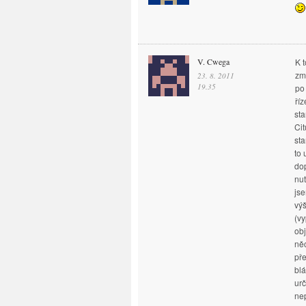
V. Cwega
K t
zm
23. 8. 2011
19.35
po
ří
sta
Ci
sta
to 
do
nu
js
výš
(vy
obj
ně
pře
blá
urč
ne