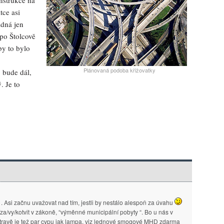
onstrukce na
tce asi
zdná jen
po Štolcově
by to bylo
Plánovaná podoba křižovatky
o bude dál,
. Je to
. Asi začnu uvažovat nad tím, jestli by nestálo alespoň za úvahu
/za/vy/kotvit v zákoně, “výměnné municipální pobyty “. Bo u nás v
travě je tež par cypu jak lampa. viz lednové smogové MHD zdarma