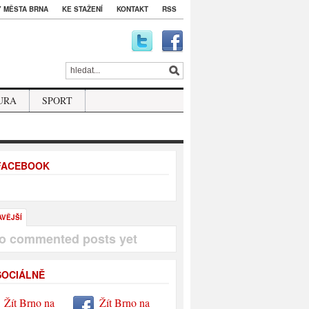
 MĚSTA BRNA
KE STAŽENÍ
KONTAKT
RSS
URA
SPORT
 FACEBOOK
AVĚJŠÍ
o commented posts yet
SOCIÁLNĚ
Žít Brno na
Žít Brno na