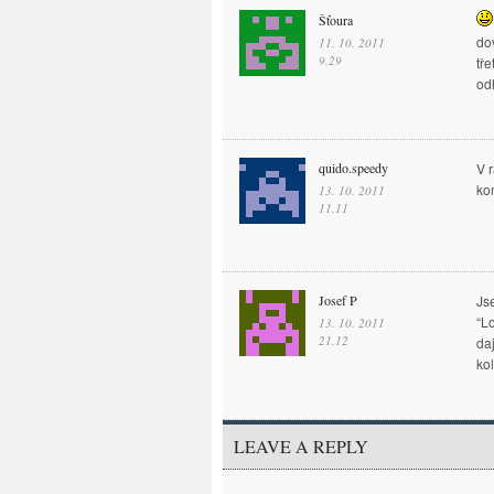
Šťoura
do
11. 10. 2011
9.29
tře
od
quido.speedy
V 
ko
13. 10. 2011
11.11
Josef P
Js
“L
13. 10. 2011
21.12
daj
ko
LEAVE A REPLY