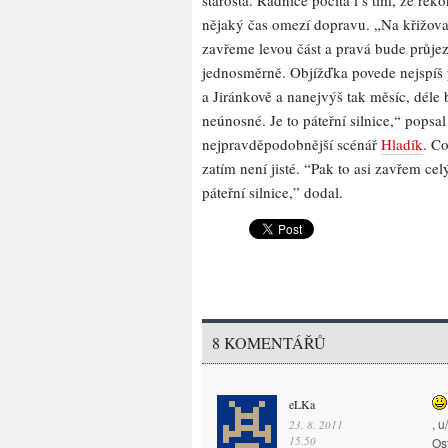
starosta. Radnice počítá i s tím, že rek
nějaký čas omezí dopravu. „Na křižova
zavřeme levou část a pravá bude průje
jednosměrně. Objížďka povede nejspíš 
a Jiránkově a nanejvýš tak měsíc, déle 
neúnosné. Je to páteřní silnice,“ popsal
nejpravděpodobnější scénář
Hladík
. C
zatím není jisté. “Pak to asi zavřem celý
páteřní silnice,” dodal.
8 KOMENTÁŘŮ
eLKa
, u
23. 8. 2011
15.50
Os