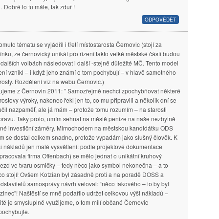
. Dobré to tu máte, tak zduř !
ODPOVĚDĚT
omuto tématu se vyjádřil i třetí místostarosta Černovic (stojí za
ínku, že černovický unikát pro řízení takto velké městské části budou
 dalších volbách následovat i další -stejně důležité MČ. Tento model
zení vznikl – i když jeho známí o tom pochybují – v hlavě samotného
rosty. Rozdělení viz na webu Černovic.)
tujeme z Černovin 2011: ” Samozřejmě nechci zpochybňovat některé
rostovy výroky, nakonec řekl jen to, co mu připravili a několik dní se
učil nazpaměť, ale já mám – protože tomu rozumím – na starosti
pravu. Taky proto, umím sehnat na městě peníze na naše nezbytně
tné investiční záměry. Mimochodem na městskou kandidátku ODS
em se dostal celkem snadno, protože vypadám jako slušný člověk. K
i nákladů jen malé vysvětlení: podle projektové dokumentace
pracovala firma Offenbach) se mělo jednat o unikátní kruhový
ezd ve tvaru osmičky – tedy něco jako symbol nekonečna – a to
co stojí! Ovšem Kotzian byl zásadně proti a na poradě DOSS a
dstavitelů samosprávy návrh vetoval: “něco takového – to by byl
zinec”! Naštěstí se mně podařilo udržet celkovou výši nákladů –
itě je smysluplně využijeme, o tom milí občané Černovic
pochybujte.