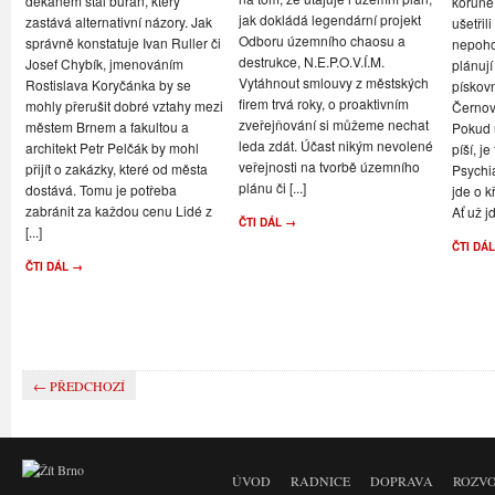
děkanem stal buran, který
koruně
jak dokládá legendární projekt
zastává alternativní názory. Jak
ušetřil
Odboru územního chaosu a
správně konstatuje Ivan Ruller či
nepoho
destrukce, N.E.P.O.V.Í.M.
Josef Chybík, jmenováním
plánují
Vytáhnout smlouvy z městských
Rostislava Koryčánka by se
pískov
firem trvá roky, o proaktivním
mohly přerušit dobré vztahy mezi
Černov
zveřejňování si můžeme nechat
městem Brnem a fakultou a
Pokud u
leda zdát. Účast nikým nevolené
architekt Petr Pelčák by mohl
píší, je
veřejnosti na tvorbě územního
přijít o zakázky, které od města
Psychi
plánu či [...]
dostává. Tomu je potřeba
jde o k
zabránit za každou cenu Lidé z
Ať už jd
ČTI DÁL →
[...]
ČTI DÁ
ČTI DÁL →
← PŘEDCHOZÍ
ÚVOD
RADNICE
DOPRAVA
ROZVO