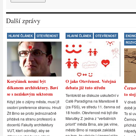
Další zprávy
HLAVNÍ ČLÁNEK
OTEVŘENOST
HLAVNÍ ČLÁNEK
OTEVŘENOST
EKONO
ROZV
Koryčánek nesmí být
O jako Otevřenost. Veřejná
děkanem architektury. Baví
debata již tuto středu
Černov
se s neziskovým sektorem
to stoj
Tentokrát se diskuze uskuteční v
Café Paradigma na Marešové 8
Když jde o zájmy města, musí jít
V dneš
(za FSS), ve středu 11. června od
osobní preference stranou. Hnutí
době je
18 hodin. Otevřenost má být dle
Žít Brno se proto jednoznačně
To si u
Marušky Z. jedna z “verbálních
přidává na stranu profesorů a
Černovi
priorit” města Brna, ale jak víme,
docentů Fakulty architektury
přicház
město Brno si naopak zakládá
VUT, kteří odmítají, aby se
nápady,
na tom, že utajuje i územní plán,