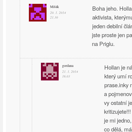
Mišák
Boha jeho. Holla
20. 1. 2014
aktivista, kterým
21.30
jeden debilní čl
jste proste jen p
na Priglu.
gordana
Hollan je n
21. 1. 2014
který umí r
16.03
prase.inky
a pojmenov
vy ostatní j
kritizujete
je mi jedno,
co dělá, má