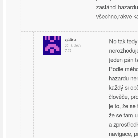
zastánci hazardu
všechno,rakve k
cyklista
No tak tedy
22. 1. 2014
nerozhoduje
7.52
jeden pán t
Podle mého
hazardu nen
každý si ob
člověče, p
je to, že se
že se tam u
a zprostřed
navigace, p