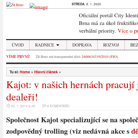
STŘEDA
, 8. 1. 2020
Oficiální portál City Ident
Brna má za úkol fruktifiko
verbální priority.
Více o p
ÚVOD
RADNICE
DOPRAVA
ROZVOJ
BE
VÍME PRVNÍ!
Žít Brno má transparentní účet:
2400634319/2010 (FIO)
Tu si:
Home
»
Hlavní článek
»
Kajot: v našich hernách pracují 
dealeři!
20. 1. 2014 8.25
8 KOMENTÁŘŮ
Společnost Kajot specializující se na spole
zodpovědný trolling (viz nedávná akce s
dě