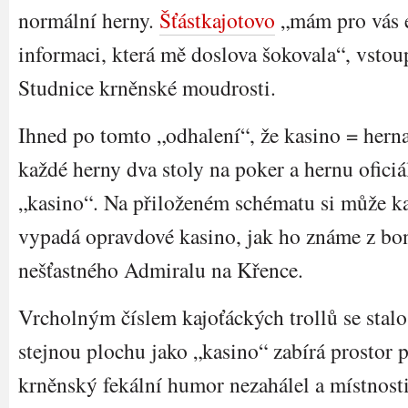
normální herny.
Šťástkajotovo
„mám pro vás e
informaci, která mě doslova šokovala“, vstou
Studnice krněnské moudrosti.
Ihned po tomto „odhalení“, že kasino = herna
každé herny dva stoly na poker a hernu oficiá
„kasino“. Na přiloženém schématu si může kaž
vypadá opravdové kasino, jak ho známe z bon
nešťastného Admiralu na Křence.
Vrcholným číslem kajoťáckých trollů se stal
stejnou plochu jako „kasino“ zabírá prostor 
krněnský fekální humor nezahálel a místnosti