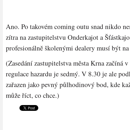
Ano. Po takovém coming outu snad nikdo ne
zítra na zastupitelstvu Onderkajot a Šťástkajo
profesionálně školenými dealery musí být na
(Zasedání zastupitelstva města Krna začíná v
regulace hazardu je sedmý. V 8.30 je ale pod
zařazen jako pevný půlhodinový bod, kde ka
může říct, co chce.)