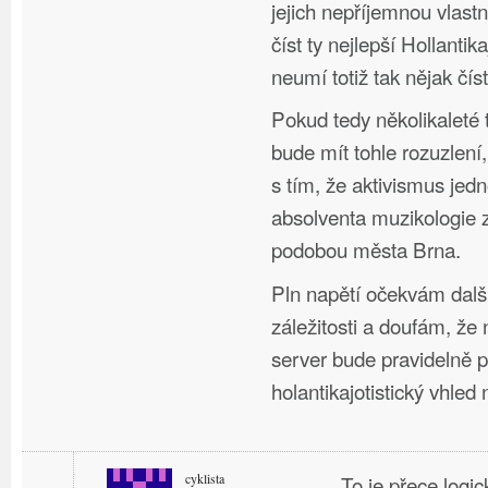
jejich nepříjemnou vlast
číst ty nejlepší Hollantika
neumí totiž tak nějak čís
Pokud tedy několikaleté 
bude mít tohle rozuzlení
s tím, že aktivismus je
absolventa muzikologie 
podobou města Brna.
Pln napětí očekvám další
záležitosti a doufám, že
server bude pravidelně p
holantikajotistický vhled
cyklista
To je přece logic