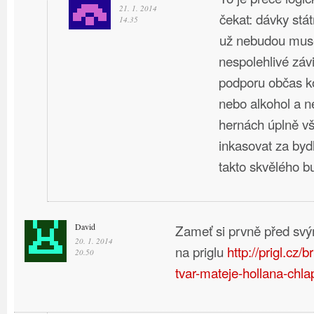
21. 1. 2014
čekat: dávky stát
14.35
už nebudou muse
nespolehlivé záv
podporu občas ko
nebo alkohol a n
hernách úplně vš
inkasovat za byd
takto skvělého b
David
Zameť si prvně před svý
20. 1. 2014
na priglu
http://prigl.cz/
20.50
tvar-mateje-hollana-chla