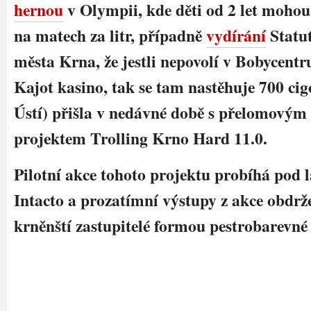
hernou
v Olympii, kde děti od 2 let mohou
na matech za litr, případně
vydírání
Statu
města Krna, že jestli nepovolí v Bobycentr
Kajot kasino, tak se tam nastěhuje 700 cig
Ústí) přišla v nedávné době s přelomovým
projektem Trolling Krno Hard 11.0.
Pilotní akce tohoto projektu probíhá pod 
Intacto a prozatímní výstupy z akce obdrž
krněnští zastupitelé formou pestrobarevné