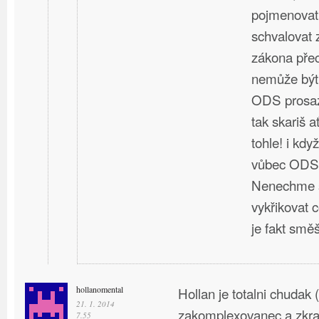
pojmenovat,
schvalovat z
zákona přec
nemůže být 
ODS prosaz
tak skariš a
tohle! i kd
vůbec ODS
Nenechme s
vykřikovat 
je fakt smě
hollanomental
Hollan je totalni chudak 
21. 1. 2014
zakomplexovanec a zkra
7.55