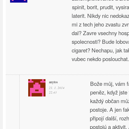
spinit, borit, prudit, vysir
laterit. Nikdy nic nedok
mi z tech jeho zvastu zvr
dal? Zavre vsechny hosp
spolecnosti? Bude lobov
cigaret? Nechapu, jak 
vubec nekdo poslouchat.
anytos
Bože můj, vám fa
21. 1. 2014
peněz, když jste 
22.43
každý občan můž
postoje. A jen fa
připojí další, roz
postojú a aktivit.