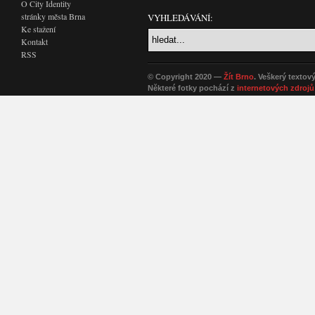
O City Identity
stránky města Brna
VYHLEDÁVÁNÍ:
Ke stažení
Kontakt
RSS
© Copyright 2020 —
Žít Brno
. Veškerý textov
Některé fotky pochází z
internetových zdrojů