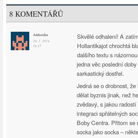
8 KOMENTÁŘŮ
Antisocka
Skvělé odhalení! A zatím
20. 1. 2014
Hollantikajot chrochtá b
18.17
dalšího textu s názornou
jedna věc poslední doby
sarkastický dostřel.
Jedná se o drobnost, že 
dělat byznis jinak, než 
zvědavý, s jakou radostí
integraci spřátelných soc
Boby Centra. Přitom se 
socka jako socka – někt