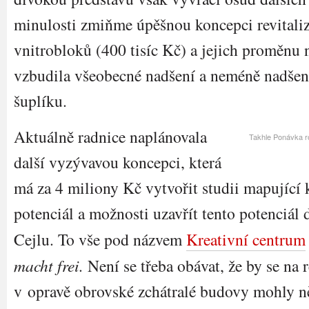
minulosti zmiňme úpěšnou koncepci revitaliza
vnitrobloků (400 tisíc Kč) a jejich proměnu n
vzbudila všeobecné nadšení a neméně nadšen
šuplíku.
Aktuálně radnice naplánovala
Takhle Ponávka r
další vyzývavou koncepci, která
má za 4 miliony Kč vytvořit studii mapující 
potenciál a možnosti uzavřít tento potenciál 
Cejlu. To vše pod názvem
Kreativní centrum
macht frei.
Není se třeba obávat, že by se na r
v opravě obrovské zchátralé budovy mohly ně