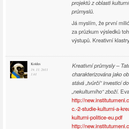
projektů z oblasti kulturn
průmyslů.
Já myslím, že první mili
za průzkum výsledků to
výstupů. Kreativní klastry
Koldes
Kreativní průmysly – Tato
19. 11. 2011
charakterizována jako obl
1.01
stává „tvůrčí“ investicí 
Eva
„nekulturního“ zboží.
http://new.institutumeni
c.-2-studie-kulturni-a-kr
kulturni-politice-eu.pdf
http://new.institutumeni.c