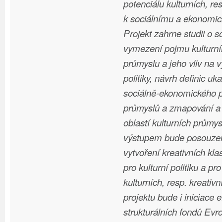
potenciálu kulturních, re
k sociálnímu a ekonomic
Projekt zahrne studii o s
vymezení pojmu kulturníh
průmyslu a jeho vliv na v
politiky, návrh definic u
sociálně-ekonomického p
průmyslů a zmapování a s
oblastí kulturních průmy
výstupem bude posouzen
vytvoření kreativních kl
pro kulturní politiku a pr
kulturních, resp. kreativ
projektu bude i iniciace 
strukturálních fondů Evr