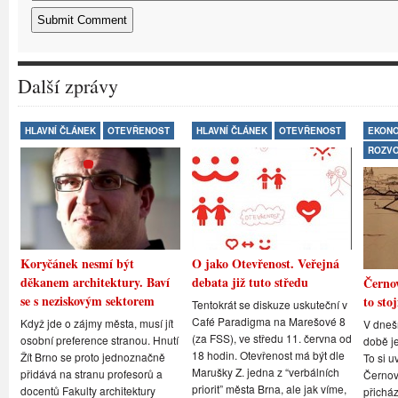
Další zprávy
HLAVNÍ ČLÁNEK
OTEVŘENOST
HLAVNÍ ČLÁNEK
OTEVŘENOST
EKONO
ROZV
Koryčánek nesmí být
O jako Otevřenost. Veřejná
děkanem architektury. Baví
debata již tuto středu
Černov
se s neziskovým sektorem
to stoj
Tentokrát se diskuze uskuteční v
Café Paradigma na Marešové 8
Když jde o zájmy města, musí jít
V dneš
(za FSS), ve středu 11. června od
osobní preference stranou. Hnutí
době je
18 hodin. Otevřenost má být dle
Žít Brno se proto jednoznačně
To si u
Marušky Z. jedna z “verbálních
přidává na stranu profesorů a
Černovi
priorit” města Brna, ale jak víme,
docentů Fakulty architektury
přicház