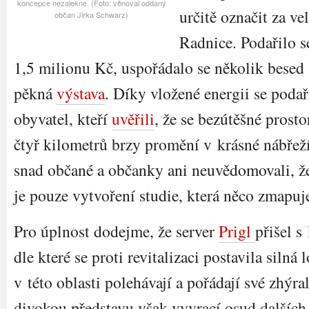
koncepce nezalekne. (Foto: věnoval oddaný
určitě označit za ve
občan Jirka Schwarz)
Radnice. Podařilo se
1,5 milionu Kč, uspořádalo se několik besed
pěkná
výstava
. Díky vložené energii se poda
obyvatel, kteří
uvěřili
, že se bezútěšné prost
čtyř kilometrů brzy promění v krásné nábřeží
snad občané a občanky ani neuvědomovali, 
je pouze vytvoření studie, která něco zmapuj
Pro úplnost dodejme, že server
Prigl
přišel s
dle které se proti revitalizaci postavila siln
v této oblasti polehávají a pořádají své zhýra
divokou představu však vyvrací osud dalších