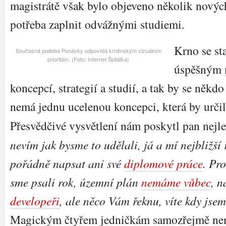
magistrátě však bylo objeveno několik nových
potřeba zaplnit odvážnými studiemi.
Krno se st
Současná podoba Ponávky odpovídá krněnským vizuálním
prioritám. (Foto: Internet Špitálka)
úspěšným 
koncepcí, strategií a studií, a tak by se někd
nemá jednu ucelenou koncepci, která by určil
Přesvědčivé vysvětlení nám poskytl pan nejlep
nevím jak bysme to udělali, já a mí nejbližší
pořádně napsat ani své
diplomové práce
. Pr
sme psali rok, územní plán
nemáme vůbec
, n
developeři
, ale něco Vám řeknu, víte kdy jsem
Magickým čtyřem jedničkám samozřejmě ne