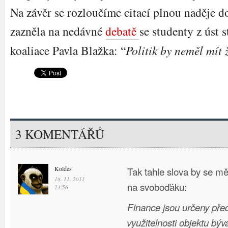
Na závěr se rozloučíme citací plnou naděje d
zazněla na nedávné
debatě
se studenty z úst 
koaliace Pavla Blažka: “
Politik by neměl mít 
3 KOMENTÁŘŮ
Koldes
Tak tahle slova by se měl
18. 11. 2011
na svoboďáku:
23.56
Finance jsou určeny pře
využitelnosti objektu býv