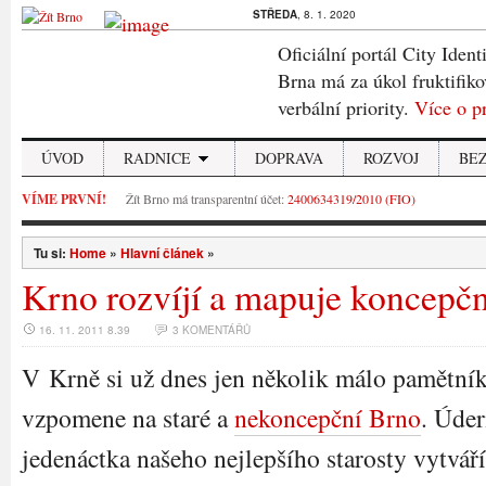
STŘEDA
, 8. 1. 2020
Oficiální portál City Ident
Brna má za úkol fruktifiko
verbální priority.
Více o p
ÚVOD
RADNICE
DOPRAVA
ROZVOJ
BE
VÍME PRVNÍ!
Žít Brno má transparentní účet:
2400634319/2010 (FIO)
Tu si:
Home
»
Hlavní článek
»
Krno rozvíjí a mapuje koncepčn
16. 11. 2011 8.39
3 KOMENTÁŘŮ
V Krně si už dnes jen několik málo pamětní
vzpomene na staré a
nekoncepční Brno
. Úde
jedenáctka našeho nejlepšího starosty vytvář