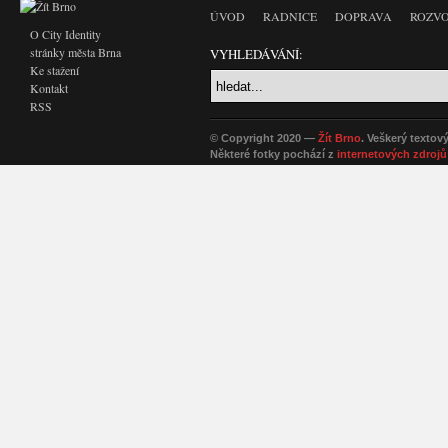
ÚVOD
RADNICE
DOPRAVA
ROZVO
O City Identity
stránky města Brna
VYHLEDÁVÁNÍ:
Ke stažení
Kontakt
RSS
© Copyright 2020 —
Žít Brno
. Veškerý textov
Některé fotky pochází z
internetových zdrojů