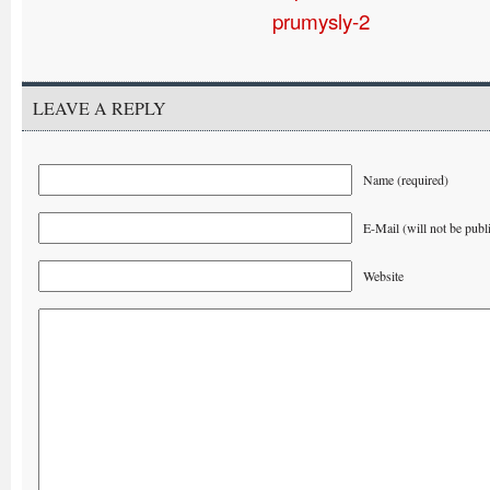
prumysly-2
LEAVE A REPLY
Name (required)
E-Mail (will not be publ
Website