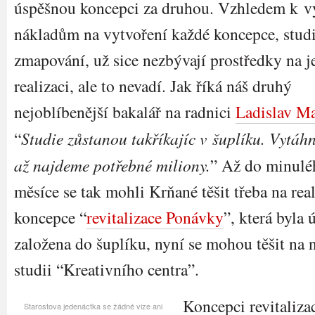
úspěšnou koncepci za druhou. Vzhledem k 
nákladům na vytvoření každé koncepce, stud
zmapování, už sice nezbývají prostředky na j
realizaci, ale to nevadí. Jak říká náš druhý
nejoblíbenější bakalář na radnici
Ladislav M
“
Studie zůstanou takříkajíc v šuplíku. Vytáh
až najdeme potřebné miliony.
” Až do minulé
měsíce se tak mohli Krňané těšit třeba na real
koncepce “
revitalizace Ponávky
”, která byla 
založena do šuplíku, nyní se mohou těšit na
studii “Kreativního centra”.
Koncepci revitaliz
Starostova jedenáctka se žádné vize ani