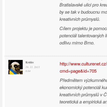
Bratislavské ulici pro kr
by se tak v budoucnu mo
kreativních průmyslů.
Cílem projektu je pomoci
potenciál talentovaných li
odlivu mimo Brno.
Koldes
http://www.culturenet.cz
19. 11. 2011
cmd=page&id=705
0.04
Předmětem výzkumného 
ekonomický potenciál kul
kreativních průmyslů v 
teoretická a empirická a