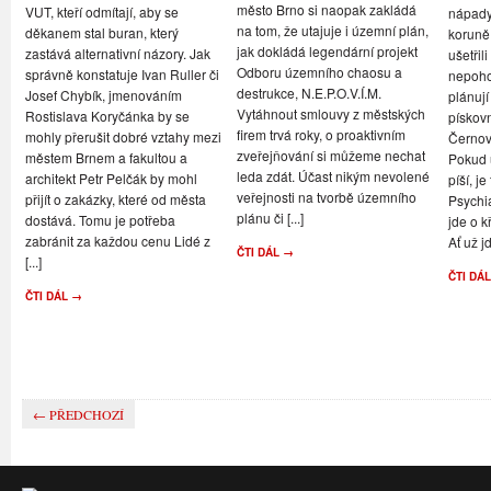
město Brno si naopak zakládá
VUT, kteří odmítají, aby se
nápady,
na tom, že utajuje i územní plán,
děkanem stal buran, který
koruně
jak dokládá legendární projekt
zastává alternativní názory. Jak
ušetřil
Odboru územního chaosu a
správně konstatuje Ivan Ruller či
nepoho
destrukce, N.E.P.O.V.Í.M.
Josef Chybík, jmenováním
plánují
Vytáhnout smlouvy z městských
Rostislava Koryčánka by se
pískov
firem trvá roky, o proaktivním
mohly přerušit dobré vztahy mezi
Černov
zveřejňování si můžeme nechat
městem Brnem a fakultou a
Pokud u
leda zdát. Účast nikým nevolené
architekt Petr Pelčák by mohl
píší, je
veřejnosti na tvorbě územního
přijít o zakázky, které od města
Psychi
plánu či [...]
dostává. Tomu je potřeba
jde o k
zabránit za každou cenu Lidé z
Ať už jd
ČTI DÁL →
[...]
ČTI DÁ
ČTI DÁL →
← PŘEDCHOZÍ