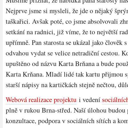
Musíme přiznat, že nabídka pana starosty nás
Nejprve jsme si mysleli, že jde o nějaký špr
taškařici. Avšak poté, co jsme absolvovali zh
setkání na radnici, již víme, že to největší ra
upřímně. Pan starosta se ukázal jako člověk s
odvahou vydat se velice netradiční cestou. K
upuštěno od názvu Karta Brňana a bude použí
Karta Krňana. Mladí lidé tak kartu přijmou sp
starší nápisy na kartičkách stejně nečtou, důle
Webová realizace projektu
i vedení
sociálních
plně v rukou Brna-střed. Naší úlohou budou 
konzultace, podpora v sociálních sítích a ko