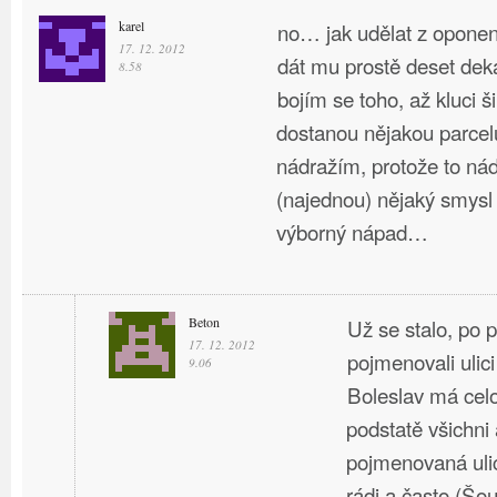
karel
no… jak udělat z oponen
17. 12. 2012
dát mu prostě deset dek
8.58
bojím se toho, až kluci š
dostanou nějakou parce
nádražím, protože to ná
(najednou) nějaký smysl 
výborný nápad…
Beton
Už se stalo, po 
17. 12. 2012
pojmenovali ulic
9.06
Boleslav má cel
podstatě všichni a
pojmenovaná ulic
rádi a často (Šou