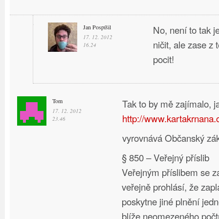
Jan Pospíšil
No, není to tak j
17. 12. 2012
ničit, ale zase z
16.24
pocit!
Tom
Tak to by mě zajímalo, j
17. 12. 2012
http://www.kartakrnana.
23.46
vyrovnává Občanský zák
§ 850 – Veřejný příslib
Veřejným příslibem se z
veřejně prohlásí, že zap
poskytne jiné plnění jed
blíže neomezeného počtu