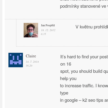
podmínky stanovené ve v
Jan Pospíšil
V květnu prohlí
18. 12. 2012
0.35
Claire
It’s hard to find your post
14. 7. 2014
on 16
16.20
spot, you should build qual
help you
to increase traffic. I kno
type
in google – k2 seo tips a