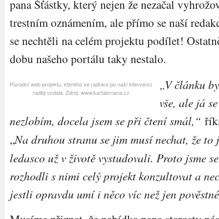
pana Šťástky, který nejen že nezačal vyhrožo
trestním oznámením, ale přímo se naší redak
se nechtěli na celém projektu podílet! Ostatn
dobu našeho portálu taky nestalo.
„V článku by
Původní web projektu, kterého se radnice po naší intervenci
raději vzdala. Zdroj: www.kartabrnana.cz
vše, ale já s
nezlobím, docela jsem se při čtení smál,“
řík
„
Na druhou stranu se jim musí nechat, že to j
ledasco už v životě vystudovali. Proto jsme s
rozhodli s nimi celý projekt konzultovat a nech
jestli opravdu umí i něco víc než jen pověstn