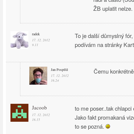
ŽB uplatit nelze.
radek
To je další důmyslný fór,
17. 12. 2012
podívám na stránky Kar
9.11
Jan Pospíšil
Čemu konkrétně
17. 12. 2012
16.24
Jacoob
to me poser..tak chlapci
17. 12. 2012
Jako fakt promakaná viz
16.15
to se pozná.