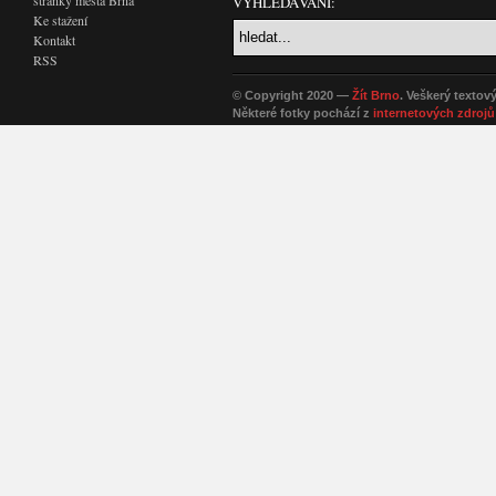
VYHLEDÁVÁNÍ:
Ke stažení
Kontakt
RSS
© Copyright 2020 —
Žít Brno
. Veškerý textov
Některé fotky pochází z
internetových zdrojů