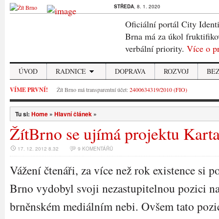
STŘEDA
, 8. 1. 2020
Oficiální portál City Ident
Brna má za úkol fruktifiko
verbální priority.
Více o p
ÚVOD
RADNICE
DOPRAVA
ROZVOJ
BE
VÍME PRVNÍ!
Žít Brno má transparentní účet:
2400634319/2010 (FIO)
Tu si:
Home
»
Hlavní článek
»
ŽítBrno se ujímá projektu Kart
17. 12. 2012 8.32
9 KOMENTÁŘŮ
Vážení čtenáři, za více než rok existence si po
Brno vydobyl svoji nezastupitelnou pozici n
brněnském mediálním nebi. Ovšem tato pozi