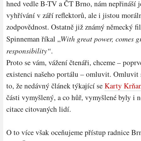
hned vedle B-TV a ČT Brno, nám nepřináší j
vyhřívání v září reflektorů, ale i jistou morál
zodpovědnost. Ostatně již známý německý fi
Spinneman říkal „
With great power, comes g
responsibility
“
.
Proto se vám, vážení čtenáři, chceme – poprv
existenci našeho portálu – omluvit. Omluvit 
to, že nedávný článek týkající se
Karty Krňa
části vymyšlený, a co hůř, vymyšlené byly i n
citace citovaných lidí.
O to více však oceňujeme přístup radnice Br