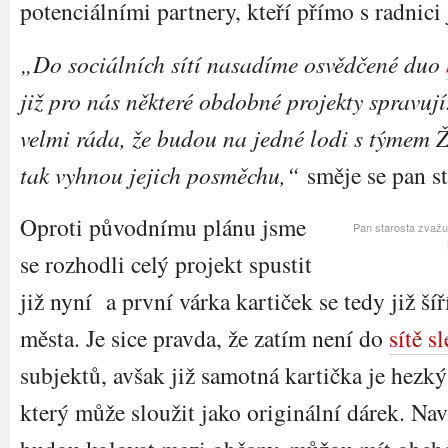
potenciálními partnery, kteří přímo s radnici 
„Do sociálních sítí nasadíme osvědčené duo
již pro nás některé obdobné projekty spravuj
velmi ráda, že budou na jedné lodi s týmem Ž
tak vyhnou jejich posměchu,“
směje se pan st
Oproti původnímu plánu jsme
Pan starosta zvažuj
se rozhodli celý projekt spustit
již nyní a první várka kartiček se tedy již ší
města. Je sice pravda, že zatím není do
sítě s
subjektů, avšak již samotná kartička je hezký
který může sloužit jako originální dárek. Nav