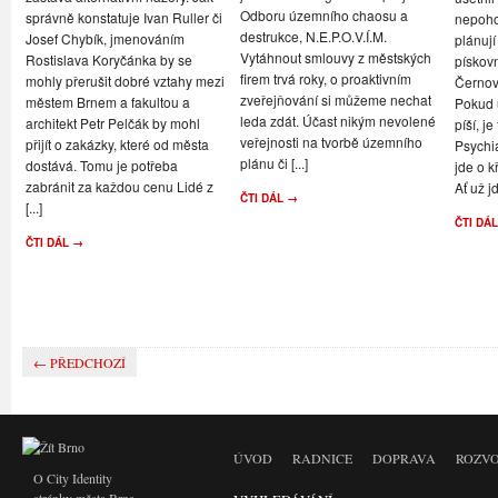
Odboru územního chaosu a
správně konstatuje Ivan Ruller či
nepoho
destrukce, N.E.P.O.V.Í.M.
Josef Chybík, jmenováním
plánují
Vytáhnout smlouvy z městských
Rostislava Koryčánka by se
pískov
firem trvá roky, o proaktivním
mohly přerušit dobré vztahy mezi
Černov
zveřejňování si můžeme nechat
městem Brnem a fakultou a
Pokud u
leda zdát. Účast nikým nevolené
architekt Petr Pelčák by mohl
píší, je
veřejnosti na tvorbě územního
přijít o zakázky, které od města
Psychi
plánu či [...]
dostává. Tomu je potřeba
jde o k
zabránit za každou cenu Lidé z
Ať už jd
ČTI DÁL →
[...]
ČTI DÁ
ČTI DÁL →
← PŘEDCHOZÍ
ÚVOD
RADNICE
DOPRAVA
ROZVO
O City Identity
stránky města Brna