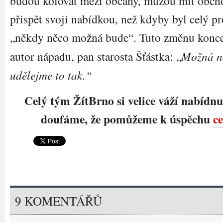
budou kolovat mezi občany, můžou mít obcho
přispět svoji nabídkou, než kdyby byl celý pr
„někdy něco možná bude“. Tuto změnu koncep
autor nápadu, pan starosta Šťástka: „
Možná n
udělejme to tak.“
Celý tým ŽítBrno si velice váží nabídnu
doufáme, že pomůžeme k úspěchu
c
9 KOMENTÁŘŮ