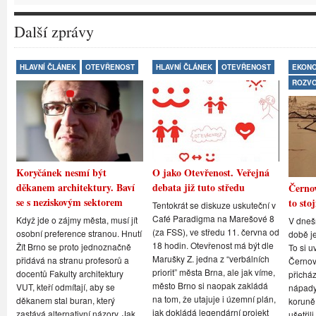
Další zprávy
HLAVNÍ ČLÁNEK
OTEVŘENOST
HLAVNÍ ČLÁNEK
OTEVŘENOST
EKONO
ROZV
Koryčánek nesmí být
O jako Otevřenost. Veřejná
děkanem architektury. Baví
debata již tuto středu
Černov
se s neziskovým sektorem
to stoj
Tentokrát se diskuze uskuteční v
Café Paradigma na Marešové 8
Když jde o zájmy města, musí jít
V dneš
(za FSS), ve středu 11. června od
osobní preference stranou. Hnutí
době je
18 hodin. Otevřenost má být dle
Žít Brno se proto jednoznačně
To si u
Marušky Z. jedna z “verbálních
přidává na stranu profesorů a
Černovi
priorit” města Brna, ale jak víme,
docentů Fakulty architektury
přicház
město Brno si naopak zakládá
VUT, kteří odmítají, aby se
nápady,
na tom, že utajuje i územní plán,
děkanem stal buran, který
koruně
jak dokládá legendární projekt
zastává alternativní názory. Jak
ušetřil