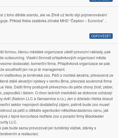
 si z toho děláte srandu, ale ve Zlíně už tento styl pojmenovávání
nguje. Příklad třeba zastávka zlínské MHD “Čepkov – Euronics” ..
ODPOVĚDĚT
lší formou, kterou městské organizace ušetří provozní náklady, pak
de outsourcing. Vlastní činnosti příspěvkových organizací města
evezme dodavatel, komerční firma. Příspěvková organizace se pak
že soustředit jen na pí ár management.
ní vlaštovkou je brněnská zoo. Péči o mořská akvária, převezená ze
šené stálé akvarijní výstavy v centru Brna, převzala soukromá firma
a Vala. Další firmy postupně převezmou do péče chovy žiraf, zeber,
ic, papoušků i šelem. O chov ledních medvědů se dokonce ucházejí
my dvě! (Natcon LLC a Genservice s.r.o.) Jen o dželadu Heika dosud
erční sektor neprojevil dostatečný zájem, patrně bude zoo muset
bídnout za péči o útěkáře agenturám několikanásobnou cenu, jak
lývá z tajné konzultace ředitele zoo s poradci firmy Blackwater
urity LLC.
 pak bude sama provozovat jen turistický vláček, stánky s
erstvením a restauraci.