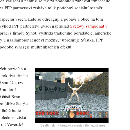
ých zařízení a nemusí se tak za podobnou zábavou trmácet do
PPP partnerství získává tolik potřebný sociální rozměr.
ospěchu všech. Lidé se odreagují a pobaví a obec na tom
z výhod PPP partnerství uvádí například
Světový šampionát v
práci s firmou Synot, vystřídá tradičního pořadatele, americké
y u nás šampionát nebyl možný,” upřesňuje Šťástka. PPP
 podobě synergie multiplikačních efektů.
ých pozicích a
 rok dva třináct
 soutěže, tzv.
rno totiž
 části Brno-
c (dříve Starý a
í lhůtě bude
polečnost získá
a od Veverské
Deathmatch - kreativita magistrátu nezná mezí