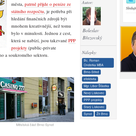
Autor:
města,
patrně přijde o peníze ze
Sledujt
státního rozpočtu
, je potřeba při
hledání finančních zdrojů být
mnohem kreativnější, než tomu
Boleslav
bylo v minulosti. Jednou z cest,
Březovský
která se nabízí, jsou takzvané
PPP
projekty
(public-private
Nálepky:
ého a soukromého sektoru.
Bc. Roman
Onderka MBA
Brno-Střed
efektivita
Mgr. Libor Šťástka
Nový Lískovec
PPP projekty
Starý Lískovec
Synot
Žít Brno
Městská část Brno-Synot