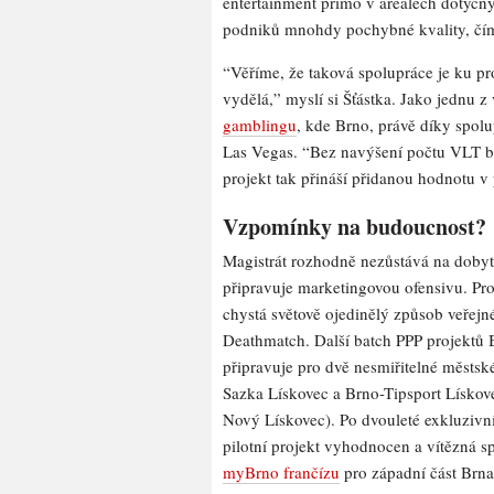
entertainment přímo v areálech dotyčn
podniků mnohdy pochybné kvality, čímž 
“Věříme, že taková spolupráce je ku pr
vydělá,” myslí si Šťástka. Jako jednu 
gamblingu
, kde Brno, právě díky spolu
Las Vegas. “Bez navýšení počtu VLT b
projekt tak přináší přidanou hodnotu v
Vzpomínky na budoucnost?
Magistrát rozhodně nezůstává na dobyt
připravuje marketingovou ofensivu. Pro
chystá světově ojedinělý způsob veřejné
Deathmatch. Další batch PPP projektů B
připravuje pro dvě nesmiřitelné městské
Sazka Lískovec a Brno-Tipsport Lískove
Nový Lískovec). Po dvouleté exkluzivn
pilotní projekt vyhodnocen a vítězná s
myBrno frančízu
pro západní část Brn