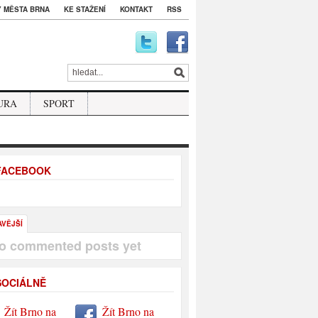
 MĚSTA BRNA
KE STAŽENÍ
KONTAKT
RSS
URA
SPORT
 FACEBOOK
AVĚJŠÍ
o commented posts yet
SOCIÁLNĚ
Žít Brno na
Žít Brno na