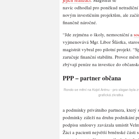
jejich realizaci
. Magistrát se
navíc odhodlal pro poněkud netradiční
novým investičním projektům, ale začíná
finančně náročné.
“Jde zejména o školy, nemocniční a
so
vyjmenovává Mgr. Libor Šťástka, staros
magistrát vybral pro pilotní projekt. 
zaručuje finanční stabilitu. Provoz mě
zbývají peníze na investice do občansk
PPP – partner občana
Rondo se mění na Kojot Arénu - pro slogan byla z
grafická zkratka
a podmínky privátního partnera, který s
podmínky záleží na druhu podnikání pri
podpisu smlouvy zavázala umístit Velm
Žáci a pacienti největší brněnské část