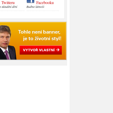
Twitteru
Facebooku
e aktuální dění
Buďme kámoši