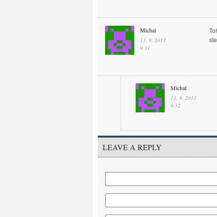
Michal
To
st
13. 9. 2011
9.31
Michal
13. 9. 2011
9.32
LEAVE A REPLY