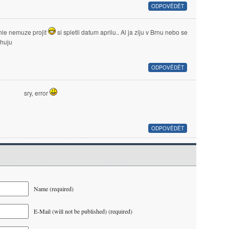
ODPOVĚDĚT
hle nemuze projit
si spletli datum aprilu.. Al ja ziju v Brnu nebo se
ehuju
ODPOVĚDĚT
sry, error
ODPOVĚDĚT
Name (required)
E-Mail (will not be published) (required)