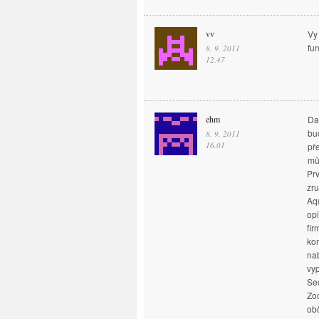
vv
Vy
fu
8. 9. 2011
12.47
ehm
Da
bu
8. 9. 2011
16.01
př
mů
Prv
zru
Aqu
op
fir
kom
na
vyp
Sec
Zoo
obč