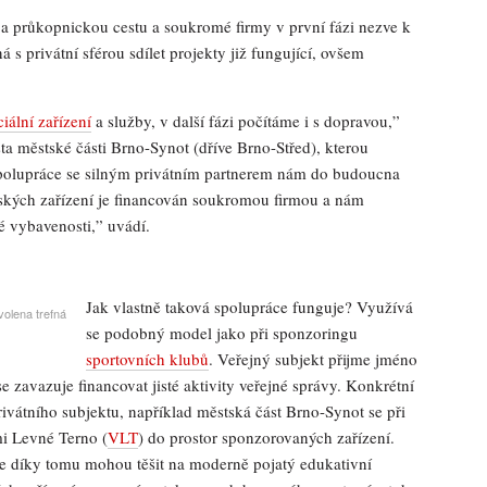
 a průkopnickou cestu a soukromé firmy v první fázi nezve k
 s privátní sférou sdílet projekty již fungující, ovšem
ciální zařízení
a služby, v další fázi počítáme i s dopravou,”
ta městské části Brno-Synot (dříve Brno-Střed), kterou
“Spolupráce se silným privátním partnerem nám do budoucna
stských zařízení je financován soukromou firmou a nám
é vybavenosti,” uvádí.
Jak vlastně taková spolupráce funguje? Využívá
volena trefná
se podobný model jako při sponzoringu
sportovních klubů
. Veřejný subjekt přijme jméno
e zavazuje financovat jisté aktivity veřejné správy. Konkrétní
vátního subjektu, například městská část Brno-Synot se při
i Levné Terno (
VLT
) do prostor sponzorovaných zařízení.
i se díky tomu mohou těšit na moderně pojatý edukativní