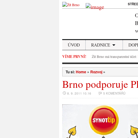
STŘE
O
B
v
ÚVOD
RADNICE
DOP
VÍME PRVNÍ!
Žít Brno má transparentní účet:
Tu si:
Home
»
Rozvoj
»
Brno podporuje P
8. 9. 2011 10.16
5 KOMENTÁŘŮ