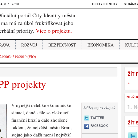
DA
, 8. 1. 2020
O CITY IDENTITY
STRÁNKY
ficiální portál City Identity města
rna má za úkol fruktifikovat jeho
erbální priority.
Více o projektu.
RAVA
ROZVOJ
BEZPEČNOST
EKONOMIKA
KULT
2400634319/2010 (FIO)
ŽÍT
PP projekty
*
NEJŽH
V nynější nelehké ekonomické
N
Sdílej tento článek
situaci, dané stále se vlekoucí
TWITTER
finanční krizí a dále zhoršené
ŽÍT 
FACEBOOK
faktem, že největší město Brno,
stejně jako další menší největší