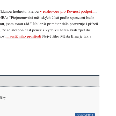
přidanou hodnotu, kterou
v rozhovoru pro Rovnost podpořil
i
MBA: “Přejmenování městských částí podle sponzorů bude
nu, jsem tomu rád.” Nejlepší primátor dále potvrzuje i přízeň
že se alespoň část peněz z výdělku heren vrátí zpět do
nost
investičního prostředí
Největšího Města Brna je tak v
týšky
ODPOVĚDĚT