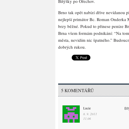
Bítýšky po Ořechov.
Brno tak opět nabízí dříve nevídanou 
nejlepší primátor Bc. Roman Onderka 
brzy běžné. Pokud to přinese peníze Br
Brna všem formám podnikání: “Na tom, 
města, nevidím nic špatného.” Budouc
dobrých rukou.
5 KOMENTÁŘŮ
Lucie
Bí
8. 9. 2011
11.06