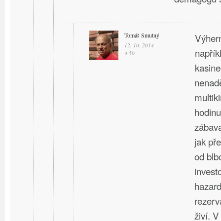
Tomáš Smutný
Výhern
12. 10. 2014
napří
9.50
kasine
nenadě
multik
hodinu
zábava
jak př
od bl
invest
hazard
rezerv
živí. 