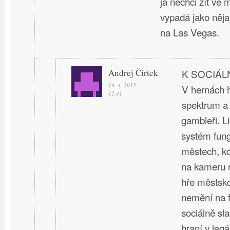
já nechci žít ve 
vypadá jako něj
na Las Vegas.
Andrej Čírtek
K SOCIÁL
19. 4. 2012
V hernách h
12.41
spektrum a 
gambleři. L
systém fung
městech, k
na kameru n
hře městskou
nemění na fa
sociálně sla
hraní v legá