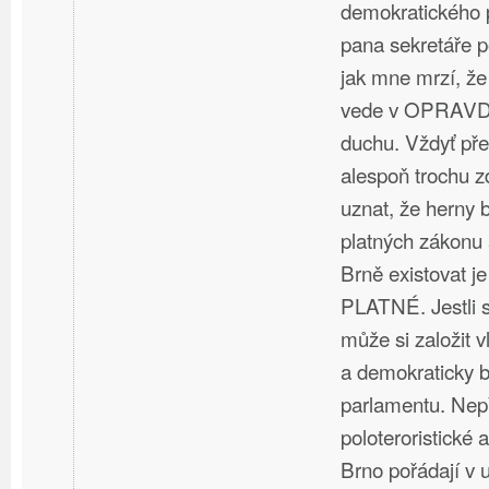
demokratického p
pana sekretáře po
jak mne mrzí, že
vede v OPRAVDU
duchu. Vždyť př
alespoň trochu 
uznat, že herny 
platných zákonu 
Brně existovat
PLATNÉ. Jestli s
může si založit vl
a demokraticky b
parlamentu. Nepř
poloteroristické 
Brno pořádají v 