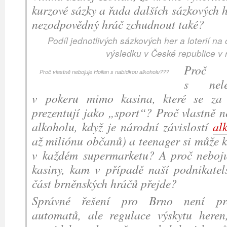
kurzové sázky a řada dalších sázkových h
nezodpovědný hráč zchudnout také?
Podíl jednotlivých sázkových her a loterií 
výsledku v České republice v
Proč B
Proč vlastně nebojuje Hollan s nabídkou alkoholu???
s nele
v pokeru mimo kasina, které se za 
prezentují jako „sport“? Proč vlastně 
alkoholu, když je národní závislostí
al
až miliónu občanů) a teenager si může k
v každém supermarketu? A proč neboju
kasiny, kam v případě naší podnikatels
část brněnských hráčů přejde?
Správné řešení pro Brno není pro
automatů, ale regulace výskytu heren