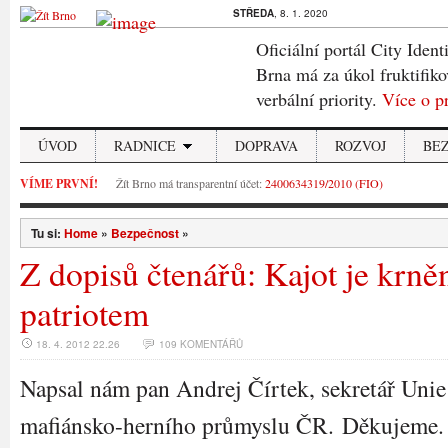
STŘEDA
, 8. 1. 2020
Oficiální portál City Ident
Brna má za úkol fruktifiko
verbální priority.
Více o p
ÚVOD
RADNICE
DOPRAVA
ROZVOJ
BE
VÍME PRVNÍ!
Žít Brno má transparentní účet:
2400634319/2010 (FIO)
Tu si:
Home
»
Bezpečnost
»
Z dopisů čtenářů: Kajot je krn
patriotem
18. 4. 2012 22.26
109 KOMENTÁŘŮ
Napsal nám pan Andrej Čírtek, sekretář Unie
mafiánsko-herního průmyslu ČR. Děkujeme.