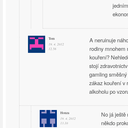
jedním
ekono
Tom
A neruinuje náho
19. 4. 2012
rodiny mnohem 
12.56
kouření? Nehledě
stojí zdravotnict
gamling směšný 
zákaz kouření v 
alkoholu po vzo
Honza
No já ještě 
19. 4. 2012
někdo proko
13.10