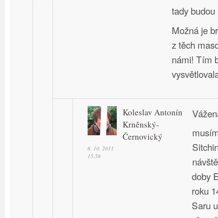
tady budou 
Možná je br
z těch mas
námi! Tím b
vysvětloval
Koleslav Antonín
Vážen
Krněnský-
musím 
Černovický
Sitchi
6. 10. 2011
15.58
návště
doby E
roku 1
Saru u