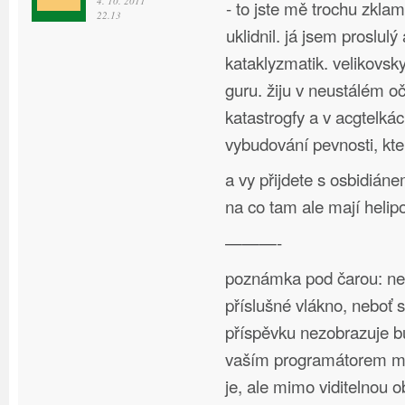
4. 10. 2011
- to jste mě trochu zklama
22.13
uklidnil. já jsem proslulý
kataklyzmatik. velikovsk
guru. žiju v neustálém o
katastrogfy a v acgtelká
vybudování pevnosti, kter
a vy přijdete s osbidián
na co tam ale mají helipo
———-
poznámka pod čarou: nen
příslušné vlákno, neboť 
příspěvku nezobrazuje b
vaším programátorem mi
je, ale mimo viditelnou o