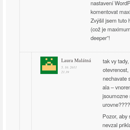
nastavení Word
komentovat maxi
Zvýšil jsem tuto
(což je maximum)
deeper”!
Laura Malátná
tak vy tady
5. 10. 2011
otevrenost,
21.39
nechavate 
ala – vnor
jsoumozne 
urovne????
Pozor, aby 
nevzal prikl