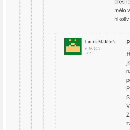
přesně
mělo v
nikoliv
Laura Malátná
P
6. 10. 2011
Ř
19.11
j
n
p
P
S
V
Z
z