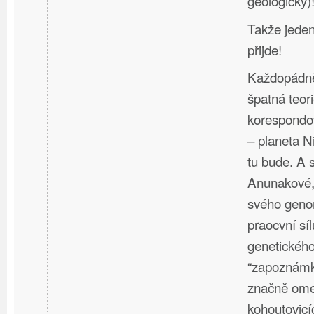
geologicky)
Takže jeden
přijde!
Každopádn
špatná teori
korespondo
– planeta Nib
tu bude. A s
Anunakové, k
svého geno
praocvní síl
genetickéh
“zapoznámko
značně omez
kohoutovic