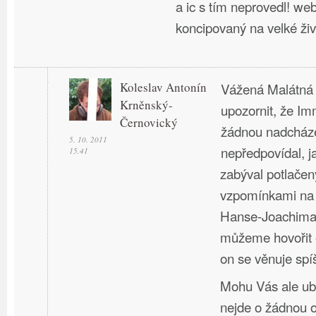
a ic s tím neprovedl! we
koncipovaný na velké živ
Koleslav Antonín
Vážená Malátná L
Krněnský-
upozornit, že I
Černovický
žádnou nadcházej
5. 10. 2011
nepředpovídal, j
15.41
zabýval potlačen
vzpomínkami na 
Hanse-Joachima
můžeme hovořit o
on se věnuje sp
Mohu Vás ale ub
nejde o žádnou 