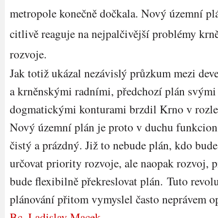
metropole konečně dočkala. Nový územní pl
citlivě reaguje na nejpalčivější problémy kr
rozvoje.
Jak totiž ukázal nezávislý průzkum mezi dev
a krněnskými radními, předchozí plán svými
dogmatickými konturami brzdil Krno v rozle
Nový územní plán je proto v duchu funkcio
čistý a prázdný. Již to nebude plán, kdo bude
určovat priority rozvoje, ale naopak rozvoj, p
bude flexibilně překreslovat plán. Tuto revol
plánování přitom vymyslel často neprávem 
Bc. Ladislav Macek
.