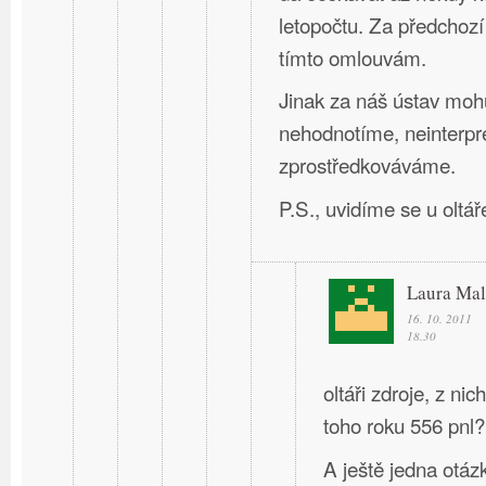
letopočtu. Za předchozí
tímto omlouvám.
Jinak za náš ústav mohu
nehodnotíme, neinterpr
zprostředkováváme.
P.S., uvidíme se u oltář
Laura Mal
16. 10. 2011
18.30
oltáři zdroje, z nic
toho roku 556 pnl?
A ještě jedna otáz