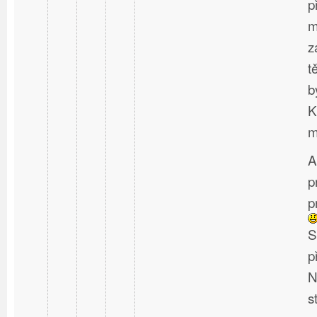
p
m
z
t
b
K
m
A
p
p
S
p
N
s