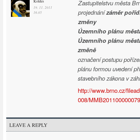
Koldes
Zastupitelstvu města Brn
19. 11. 2011
projednání
záměr poříd
16.05
změny
Územního plánu města
Územního plánu města 
změně
označení postupu poříz
plánu formou uvedení př
stavebního zákona v záhl
http://www.brno.cz/fil
008/MMB201100000079
LEAVE A REPLY