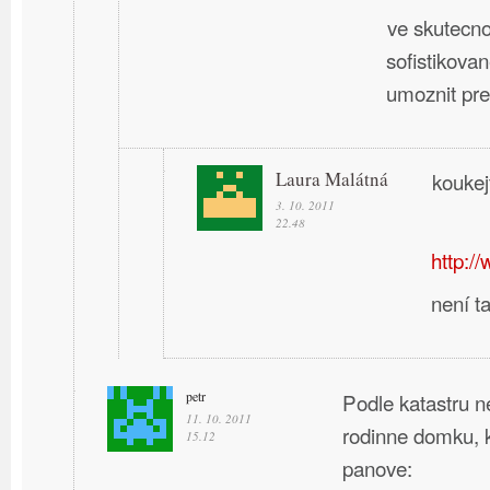
ve skutecno
sofistikovan
umoznit pre
Laura Malátná
koukej
3. 10. 2011
22.48
http:/
není t
petr
Podle katastru ne
11. 10. 2011
rodinne domku, kte
15.12
panove: