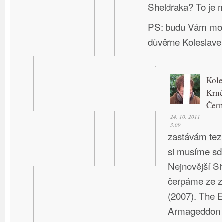
Sheldraka? To je 
PS: budu Vám moct
důvěrne Koleslave
Kole
Krn
Čer
24. 10. 2011
3.09
zastávám tezi
si musíme sdě
Nejnovější Si
čerpáme ze z:
(2007). The 
Armageddon a