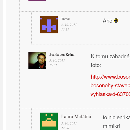
Tomáš
Ano
3. 10. 2011
13.21
Standa von Kröna
K tomu záhadném
3. 10. 2011
toto:
15.01
http://www.boso
bosonohy-staveb
vyhlaska/d-6370
Laura Malátná
to nic enrik
3. 10. 2011
mimikri
22.26