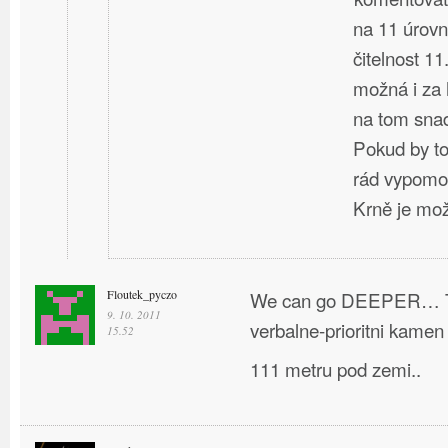
na 11 úrovn
čitelnost 11
možná i za h
na tom snad
Pokud by to
rád vypomo
Krně je mo
Floutek_pyczo
We can go DEEPER… To 
9. 10. 2011
verbalne-prioritni kame
15.52
111 metru pod zemi..