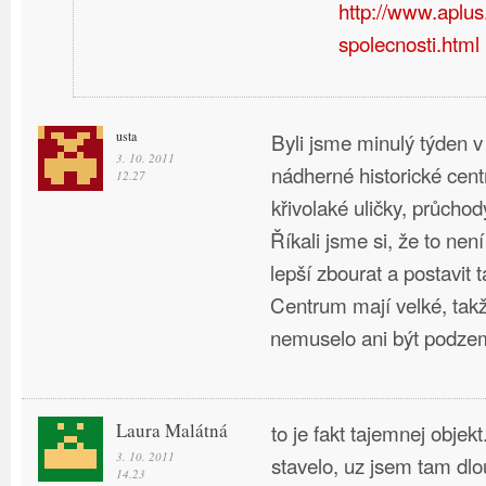
http://www.aplus
spolecnosti.html
usta
Byli jsme minulý týden v
3. 10. 2011
nádherné historické cen
12.27
křivolaké uličky, průcho
Říkali jsme si, že to nen
lepší zbourat a postavit 
Centrum mají velké, takž
nemuselo ani být podze
Laura Malátná
to je fakt tajemnej objekt
3. 10. 2011
stavelo, uz jsem tam dlo
14.23