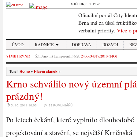
STŘEDA
, 8. 1. 2020
Oficiální portál City Ident
Brna má za úkol fruktifiko
verbální priority.
Více o p
ÚVOD
RADNICE
DOPRAVA
ROZVOJ
BE
VÍME PRVNÍ!
Žít Brno má transparentní účet:
2400634319/2010 (FIO)
Tu si:
Home
»
Hlavní článek
»
Krno schválilo nový územní plá
prázdný!
3. 10. 2011 10.00
33 KOMENTÁŘŮ
Po letech čekání, které vyplnilo dlouhodobé
projektování a stavění, se největší Krněnská