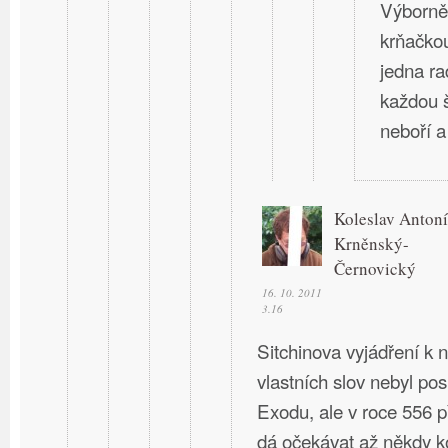
Výborně.
krňačkou
jedna ra
každou š
neboří a
Koleslav Anton
Krněnský-
Černovický
16. 10. 2011
3.16
Sitchinova vyjádření k n
vlastních slov nebyl po
Exodu, ale v roce 556 př
dá očekávat až někdy k