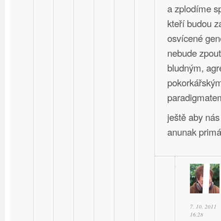
a zplodíme s
kteří budou 
osvícené gen
nebude zpou
bludným, agre
pokorkářským
paradigmate
ještě aby nás
anunak primá
7. 10. 2011
16.28