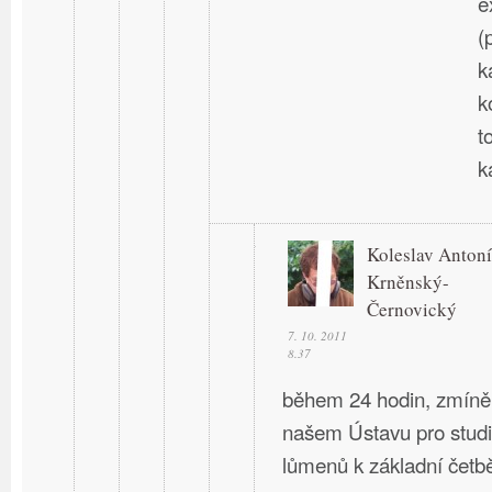
e
(
k
k
t
k
Koleslav Anton
Krněnský-
Černovický
7. 10. 2011
8.37
během 24 hodin, zmínění
našem Ústavu pro stud
lůmenů k základní četb