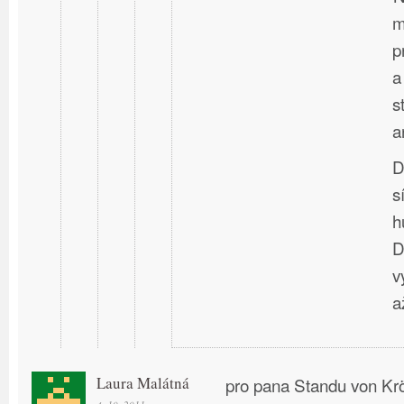
m
p
a
s
a
D
s
h
D
v
a
Laura Malátná
pro pana Standu von Kr