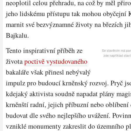
neoplotil celou přehradu, na což by měl přir
jeho lidskému přístupu tak mohou obyčejní K
marnit své bezvýznamné životy na březích j
Bajkalu.
Tento inspirativní příběh ze
Se stavěním má pan
zde například staví
života
poctivě vystudovaného
bakaláře však přinesl nebývalý
impulz pro budoucí krněnský rozvoj. Pryč j
kdejaký aktivista soudně napadat plány mag
krněnští radní, jejich příbuzní nebo oblíbení 
budovat dle svého nejlepšího uvážení. Povinn
vzniklé monumenty zakreslit do územního pl