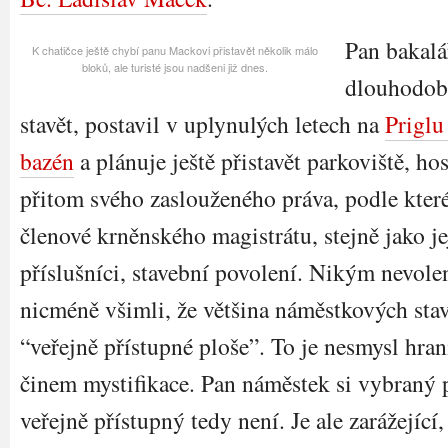
Pan bakalář
K chatičce ještě chybí panu Mackovi přistavět několik málo
bloků, ale turisté jsou nadšeni již dnes.
dlouhodobě
stavět, postavil v uplynulých letech na
Priglu
bazén
a plánuje ještě přistavět parkoviště, ho
přitom svého zaslouženého práva, podle kter
členové krněnského magistrátu, stejně jako j
příslušníci, stavební povolení. Nikým nevolen
nicméně všimli, že většina náměstkových stav
“veřejně přístupné ploše”. To je nesmysl hran
činem mystifikace. Pan náměstek si vybraný p
veřejně přístupný tedy není. Je ale zarážející