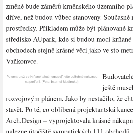
změně bude záměrů krněnského územního plá
dříve, než budou vůbec stanoveny. Současně 
prostředky. Příkladem může být plánované k
středisko AUpark, kde si budou moci krňané 
obchodech stejně krásné věci jako ve sto met
Vaňkonvce.
Budovatel
Po centru už se Krňané tahat nemusejí, vše potřebné naleznou
na periferii. (Foto: Internet Maďarsko)
ještě muse
rozvojovým plánem. Jako by nestačilo, že cht
stavět. Po té, co oblíbená projektantská kanc
Arch.Design – vyprojektovala krásné nákupní
nalezne útočiště sympatických 111 obchodů, b