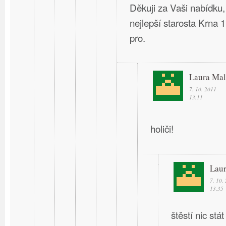
Děkuji za Vaši nabídku
nejlepší starosta Krna 
pro.
Laura Mal
7. 10. 2011
13.11
holiči!
Laur
7. 10.
13.35
štěstí nic stát