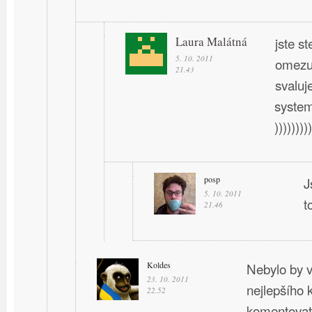
Laura Malátná
jste st
5. 10. 2011
omezuj
21.43
svaluj
system
)))))))))
posp
J
5. 10. 2011
t
21.46
Koldes
Nebylo by v
23. 10. 2011
nejlepšího 
22.52
komentovate