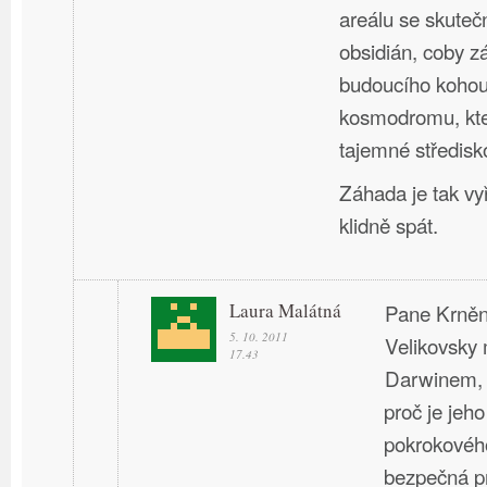
areálu se skute
obsidián, coby 
budoucího kohou
kosmodromu, kte
tajemné středisko
Záhada je tak v
klidně spát.
Laura Malátná
Pane Krněn
5. 10. 2011
Velikovsky 
17.43
Darwinem, r
proč je jeho
pokrokového
bezpečná pr