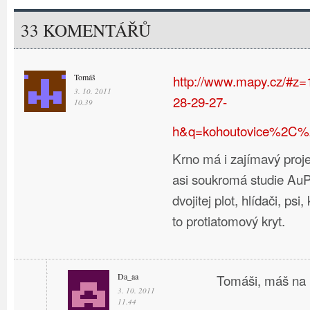
33 KOMENTÁŘŮ
Tomáš
http://www.mapy.cz/#z
3. 10. 2011
28-29-27-
10.39
h&q=kohoutovice%2C%2
Krno má i zajímavý proje
asi soukromá studie Au
dvojitej plot, hlídači, ps
to protiatomový kryt.
Da_aa
Tomáši, máš na 
3. 10. 2011
11.44