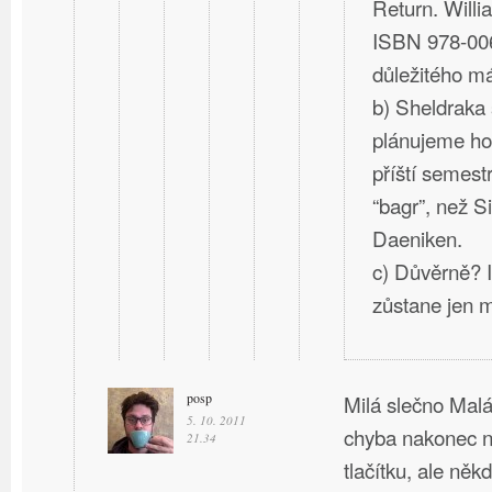
Return. Willi
ISBN 978-00
důležitého má
b) Sheldraka
plánujeme ho
příští semestr
“bagr”, než Si
Daeniken.
c) Důvěrně? I
zůstane jen 
posp
Milá slečno Malá
5. 10. 2011
chyba nakonec 
21.34
tlačítku, ale něk