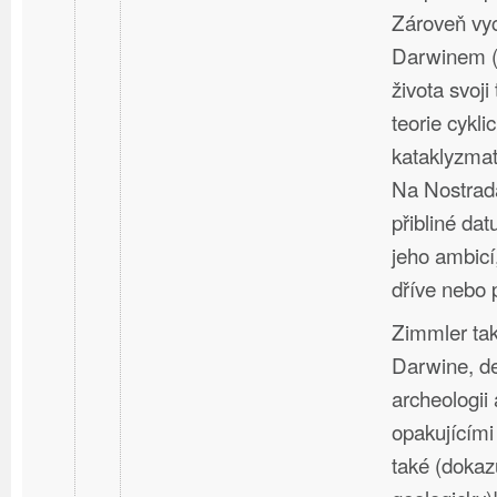
Zároveň vyc
Darwinem (
života svoji
teorie cykli
kataklyzmat
Na Nostradá
přibliné da
jeho ambicí
dříve nebo 
Zimmler ta
Darwine, de
archeologii 
opakujícími
také (dokazu