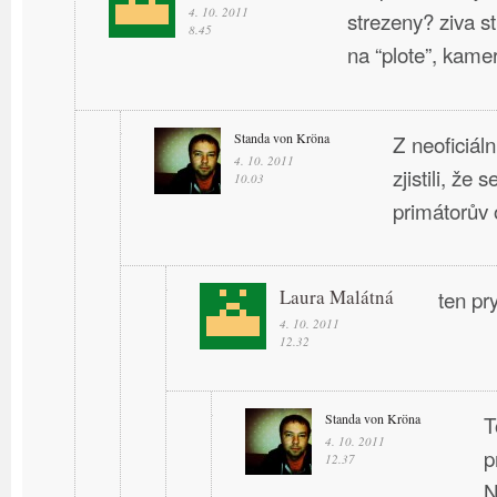
4. 10. 2011
strezeny? ziva st
8.45
na “plote”, kame
Standa von Kröna
Z neoficiál
4. 10. 2011
zjistili, že
10.03
primátorův 
Laura Malátná
ten pr
4. 10. 2011
12.32
Standa von Kröna
T
4. 10. 2011
p
12.37
N