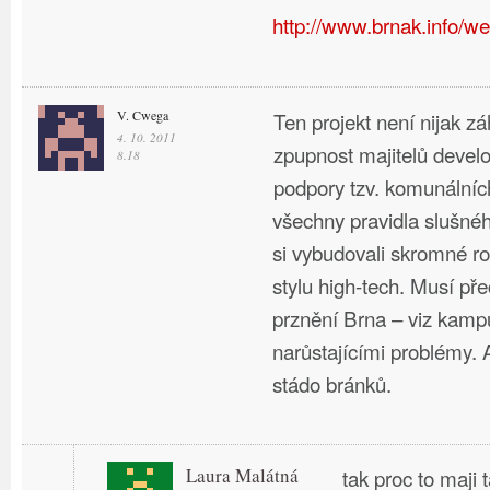
http://www.brnak.info/w
V. Cwega
Ten projekt není nijak z
4. 10. 2011
zpupnost majitelů develo
8.18
podpory tzv. komunálních
všechny pravidla slušnéh
si vybudovali skromné r
stylu high-tech. Musí př
prznění Brna – viz kamp
narůstajícími problémy. 
stádo bránků.
Laura Malátná
tak proc to maji