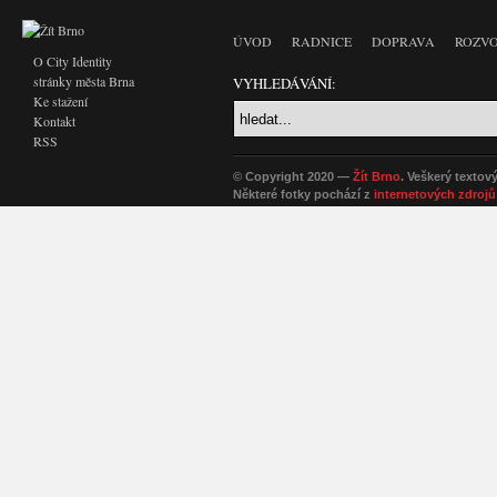
ÚVOD
RADNICE
DOPRAVA
ROZVO
O City Identity
stránky města Brna
VYHLEDÁVÁNÍ:
Ke stažení
Kontakt
RSS
© Copyright 2020 —
Žít Brno
. Veškerý textov
Některé fotky pochází z
internetových zdrojů