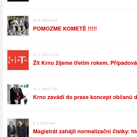
26. 8. 2013 9.44
POMOZME KOMETĚ !!!!!
14. 2. 2013 21.15
Žít Krno žijeme třetím rokem. Případová
12. 3. 2012 7.19
Krno zavádí do praxe koncept občanů d
6. 1. 2012 8.41
Magistrát zahájil normalizační čistky: 