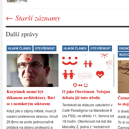
← Starší záznamy
Další zprávy
HLAVNÍ ČLÁNEK
OTEVŘENOST
HLAVNÍ ČLÁNEK
OTEVŘENOST
EKONO
ROZV
Koryčánek nesmí být
O jako Otevřenost. Veřejná
děkanem architektury. Baví
debata již tuto středu
Černov
se s neziskovým sektorem
to stoj
Tentokrát se diskuze uskuteční v
Café Paradigma na Marešové 8
Když jde o zájmy města, musí jít
V dneš
(za FSS), ve středu 11. června od
osobní preference stranou. Hnutí
době je
18 hodin. Otevřenost má být dle
Žít Brno se proto jednoznačně
To si u
Marušky Z. jedna z “verbálních
přidává na stranu profesorů a
Černovi