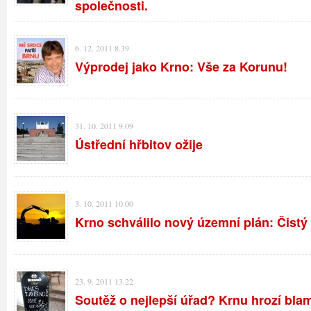
společnosti.
6. 12. 2011 8.39
Výprodej jako Krno: Vše za Korunu!
31. 10. 2011 9.09
Ústřední hřbitov ožije
3. 10. 2011 10.00
Krno schválilo nový územní plán: Čistý
23. 9. 2011 13.22
Soutěž o nejlepší úřad? Krnu hrozí bla