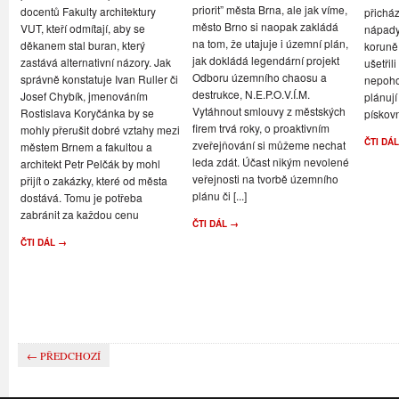
priorit” města Brna, ale jak víme,
docentů Fakulty architektury
přicház
město Brno si naopak zakládá
VUT, kteří odmítají, aby se
nápady,
na tom, že utajuje i územní plán,
děkanem stal buran, který
koruně
jak dokládá legendární projekt
zastává alternativní názory. Jak
ušetřil
Odboru územního chaosu a
správně konstatuje Ivan Ruller či
nepoho
destrukce, N.E.P.O.V.Í.M.
Josef Chybík, jmenováním
plánují
Vytáhnout smlouvy z městských
Rostislava Koryčánka by se
pískov
firem trvá roky, o proaktivním
mohly přerušit dobré vztahy mezi
ČTI DÁ
zveřejňování si můžeme nechat
městem Brnem a fakultou a
leda zdát. Účast nikým nevolené
architekt Petr Pelčák by mohl
veřejnosti na tvorbě územního
přijít o zakázky, které od města
plánu či [...]
dostává. Tomu je potřeba
zabránit za každou cenu
ČTI DÁL →
ČTI DÁL →
← PŘEDCHOZÍ