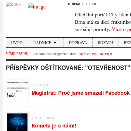
STŘEDA
, 8. 1. 2020
Oficiální portál City Ident
Brna má za úkol fruktifiko
verbální priority.
Více o p
ÚVOD
RADNICE
DOPRAVA
ROZVOJ
BE
VÍME PRVNÍ!
Žít Brno má transparentní účet:
2400634319/2010 (FIO)
PŘÍSPĚVKY OŠTÍTKOVANÉ:
"OTEVŘENOST"
8. 2. 2014 11.32
Magistrát: Proč jsme smazali Facebook 
4. 9. 2013 18.04
Kometa je s námi!