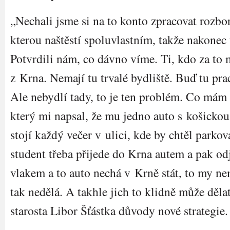
„Nechali jsme si na to konto zpracovat rozbor
kterou naštěstí spoluvlastním, takže nakonec t
Potvrdili nám, co dávno víme. Ti, kdo za to
z Krna. Nemají tu trvalé bydliště. Buď tu prac
Ale nebydlí tady, to je ten problém. Co mám ř
který mi napsal, že mu jedno auto s košicko
stojí každý večer v ulici, kde by chtěl parko
student třeba přijede do Krna autem a pak o
vlakem a to auto nechá v Krně stát, to my n
tak nedělá. A takhle jich to klidně může dělat
starosta Libor Šťástka důvody nové strategie.