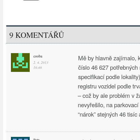
9 KOMENTÁŘŮ
cooba
Mě by hlavně zajímalo, 
2. 4. 2013
číslo 46 627 potřebných 
10.48
specifikací podle lokalit
registru vozidel podle trv
– což by ale problém v 
nevyřešilo, na parkovací
“nárok” stejných 46 tisí
Petr