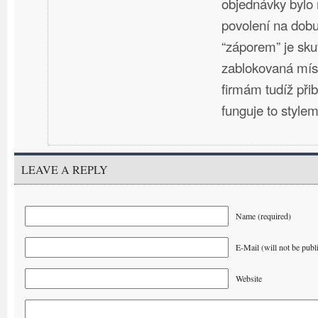
objednávky bylo
povolení na dob
“záporem” je sku
zablokovaná mís
firmám tudíž přib
funguje to stylem
LEAVE A REPLY
Name (required)
E-Mail (will not be publ
Website