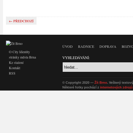
← PŘEDCHOZÍ
ÚVOD
RADNICE
DOPRAVA
ROZVO
O City Identity
stránky města Brna
VYHLEDÁVÁNÍ:
Ke stažení
Kontakt
RSS
© Copyright 2020 —
Žít Brno
. Veškerý textov
Některé fotky pochází z
internetových zdrojů