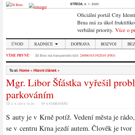
STŘEDA
, 8. 1. 2020
Oficiální portál City Ident
Brna má za úkol fruktifiko
verbální priority.
Více o p
ÚVOD
RADNICE
DOPRAVA
ROZVOJ
BE
VÍME PRVNÍ!
Žít Brno má transparentní účet:
2400634319/2010 (FIO)
Tu si:
Home
»
Hlavní článek
»
Mgr. Libor Šťástka vyřešil prob
parkováním
2. 4. 2013 10.00
9 KOMENTÁŘŮ
S auty je v Krně potíž. Vedení města je rádo
se v centru Krna jezdí autem. Člověk je tvor