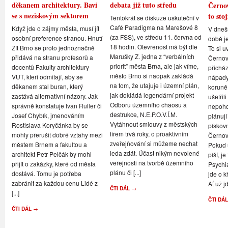
děkanem architektury. Baví
debata již tuto středu
Černov
se s neziskovým sektorem
to stoj
Tentokrát se diskuze uskuteční v
Café Paradigma na Marešové 8
Když jde o zájmy města, musí jít
V dneš
(za FSS), ve středu 11. června od
osobní preference stranou. Hnutí
době je
18 hodin. Otevřenost má být dle
Žít Brno se proto jednoznačně
To si u
Marušky Z. jedna z “verbálních
přidává na stranu profesorů a
Černovi
priorit” města Brna, ale jak víme,
docentů Fakulty architektury
přicház
město Brno si naopak zakládá
VUT, kteří odmítají, aby se
nápady,
na tom, že utajuje i územní plán,
děkanem stal buran, který
koruně
jak dokládá legendární projekt
zastává alternativní názory. Jak
ušetřil
Odboru územního chaosu a
správně konstatuje Ivan Ruller či
nepoho
destrukce, N.E.P.O.V.Í.M.
Josef Chybík, jmenováním
plánují
Vytáhnout smlouvy z městských
Rostislava Koryčánka by se
pískov
firem trvá roky, o proaktivním
mohly přerušit dobré vztahy mezi
Černov
zveřejňování si můžeme nechat
městem Brnem a fakultou a
Pokud u
leda zdát. Účast nikým nevolené
architekt Petr Pelčák by mohl
píší, je
veřejnosti na tvorbě územního
přijít o zakázky, které od města
Psychi
plánu či [...]
dostává. Tomu je potřeba
jde o k
zabránit za každou cenu Lidé z
Ať už jd
ČTI DÁL →
[...]
ČTI DÁ
ČTI DÁL →