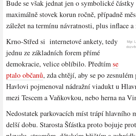
Bude se však jednat jen o symbolické částky 
maximálně stovek korun ročně, případně měs
záležet na termínu návratnosti, plus inflace 
Krno-Střed si internetové ankety, tedy
Mgr. 
dozvěd
jednu ze základních forem přímé
demokracie, velice oblíbilo. Předtím
se
ptalo občanů
, zda chtějí, aby se po zesnulém
Havlovi pojmenoval nádražní viadukt u Hlavn
mezi Tescem a Vaňkovkou, nebo herna na Vi
Nedostatek parkovacích míst trápí hlavního 
delší dobu. Starosta Šťástka proto bojuje pr
plevelu, stromům, dětským hřištím a zahrád