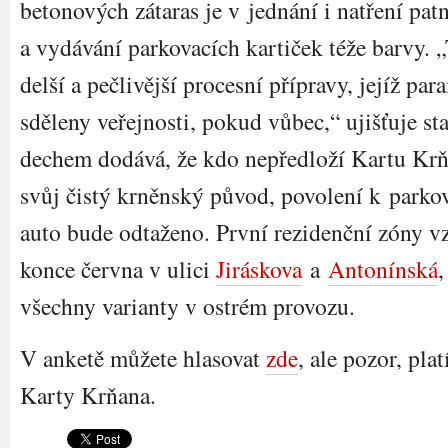
betonových zátaras je v jednání i natření pa
a vydávání parkovacích kartiček téže barvy. „
delší a pečlivější procesní přípravy, jejíž pa
sděleny veřejnosti, pokud vůbec,“ ujišťuje st
dechem dodává, že kdo nepředloží Kartu Krň
svůj čistý krněnský původ, povolení k parko
auto bude odtaženo. První rezidenční zóny v
konce června v ulici
Jiráskova
a
Antonínská
,
všechny varianty v ostrém provozu.
V anketě můžete hlasovat
zde
, ale pozor, pla
Karty Krňana.