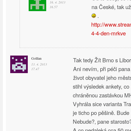
16. 4. 2013
na České, tak už
16.57
.
http://www.stre
4-4-den-mrkve
Golllan
Tak tedy Žít Brno s Libo
13. 4. 2013
Ani nevím, při péči pana
17.47
život obyvatel jeho měst
stihl výsledek ankety, c
chráněnou zastávkou MH
Vyhrála sice varianta Tr
je ticho po pěšině. Bud
Nebude?, pane starosto
A co nedaleká cca 50 me