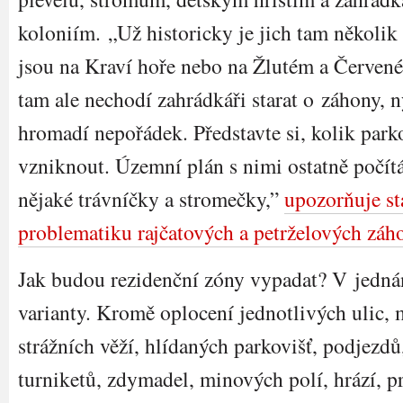
koloniím. „Už historicky je jich tam několik 
jsou na Kraví hoře nebo na Žlutém a Červené
tam ale nechodí zahrádkáři starat o záhony, 
hromadí nepořádek. Představte si, kolik par
vzniknout. Územní plán s nimi ostatně počít
nějaké trávníčky a stromečky,”
upozorňuje st
problematiku rajčatových a petrželových záh
Jak budou rezidenční zóny vypadat? V jedná
varianty. Kromě oplocení jednotlivých ulic,
strážních věží, hlídaných parkovišť, podjezdů
turniketů, zdymadel, minových polí, hrází, pr