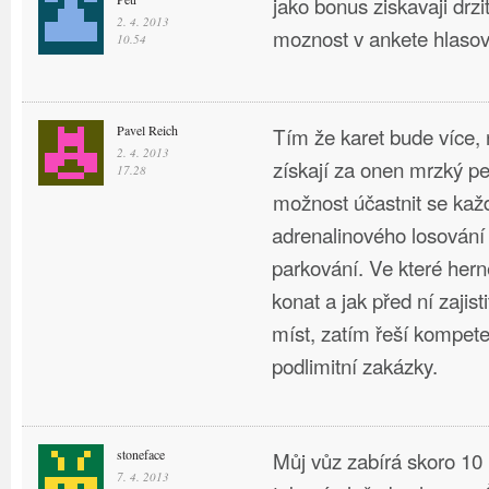
jako bonus ziskavaji drzi
2. 4. 2013
moznost v ankete hlasovat
10.54
Pavel Reich
Tím že karet bude více, 
2. 4. 2013
získají za onen mrzký pen
17.28
možnost účastnit se ka
adrenalinového losování 
parkování. Ve které hern
konat a jak před ní zajis
míst, zatím řeší kompete
podlimitní zakázky.
stoneface
Můj vůz zabírá skoro 10
7. 4. 2013