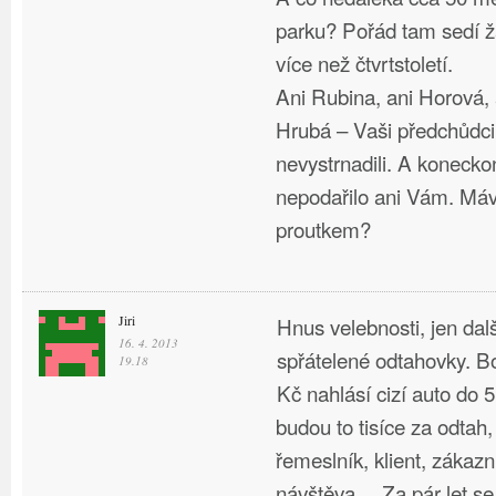
parku? Pořád tam sedí 
více než čtvrtstoletí.
Ani Rubina, ani Horová,
Hrubá – Vaši předchůdci
nevystrnadili. A koneck
nepodařilo ani Vám. Má
proutkem?
Jiri
Hnus velebnosti, jen dalš
16. 4. 2013
spřátelené odtahovky. B
19.18
Kč nahlásí cizí auto do 5
budou to tisíce za odtah
řemeslník, klient, zákazn
návštěva… Za pár let se 