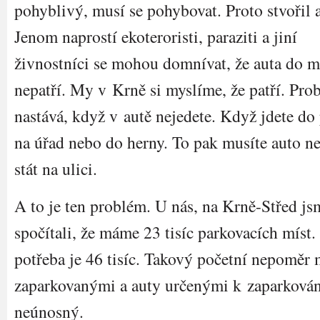
pohyblivý, musí se pohybovat. Proto stvořil 
Jenom naprostí ekoteroristi, paraziti a jiní
živnostníci se mohou domnívat, že auta do m
nepatří. My v Krně si myslíme, že patří. Pro
nastává, když v autě nejedete. Když jdete do 
na úřad nebo do herny. To pak musíte auto n
stát na ulici.
A to je ten problém. U nás, na Krně-Střed js
spočítali, že máme 23 tisíc parkovacích míst.
potřeba je 46 tisíc. Takový početní nepoměr 
zaparkovanými a auty určenými k zaparkován
neúnosný.