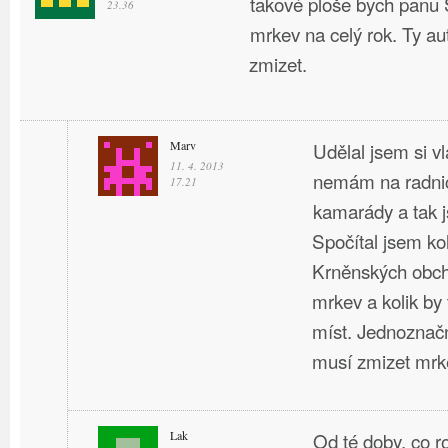
takové ploše bych panu 
23.36
mrkev na celý rok. Ty a
zmizet.
Marv
Udělal jsem si v
11. 4. 2013
nemám na radnic
17.21
kamarády a tak 
Spočítal jsem ko
Krněnských obch
mrkev a kolik by
míst. Jednoznačn
musí zmizet mrk
Lak
Od té doby, co 