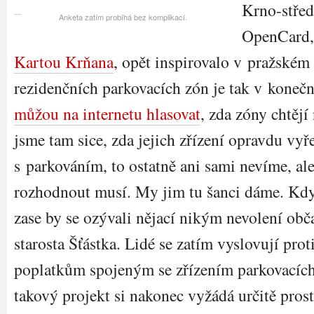
Krno-střed
Anketa zatím probíhá bez komplikací.
OpenCard, 
Kartou Krňana
, opět inspirovalo v pražském 
rezidenčních parkovacích zón je tak v konečné
můžou na internetu hlasovat
, zda zóny chtějí
jsme tam sice, zda jejich zřízení opravdu vy
s parkováním, to ostatně ani sami nevíme, ale 
rozhodnout musí. My jim tu šanci dáme. Kdy
zase by se ozývali nějací nikým nevolení obč
starosta Šťástka. Lidé se zatím vyslovují pro
poplatkům spojeným se zřízením parkovacích
takový projekt si nakonec vyžádá určitě prost