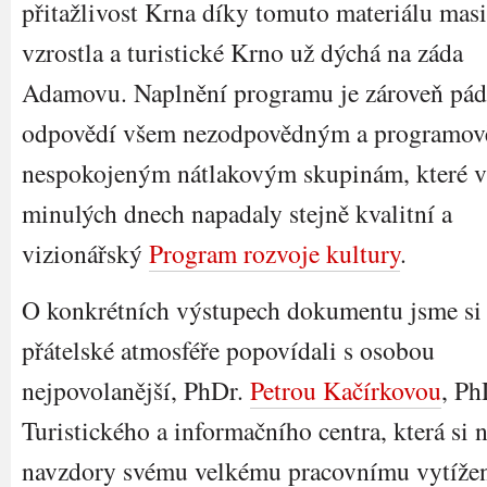
přitažlivost Krna díky tomuto materiálu mas
vzrostla a turistické Krno už dýchá na záda
Adamovu. Naplnění programu je zároveň pá
odpovědí všem nezodpovědným a programov
nespokojeným nátlakovým skupinám, které v
minulých dnech napadaly stejně kvalitní a
vizionářský
Program rozvoje kultury
.
O konkrétních výstupech dokumentu jsme si
přátelské atmosféře popovídali s osobou
nejpovolanější, PhDr.
Petrou Kačírkovou
, Ph
Turistického a informačního centra, která si n
navzdory svému velkému pracovnímu vytížen