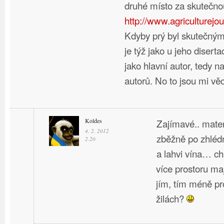
druhé místo za skutečno
http://www.agriculturejou
Kdyby prý byl skutečný
je týž jako u jeho disert
jako hlavní autor, tedy n
autorů. No to jsou mi vě
Koldes
Zajímavé.. materi
4. 2. 2012
zběžně po zhlédn
2.20
a lahvi vína… ch
více prostoru maj
jím, tím méně p
žilách?