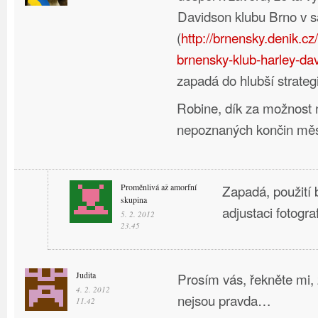
Davidson klubu Brno v s
(
http://brnensky.denik.c
brnensky-klub-harley-dav
zapadá do hlubší strategi
Robine, dík za možnost 
nepoznaných končin měs
Proměnlivá až amorfní
Zapadá, použití b
skupina
adjustaci fotograf
5. 2. 2012
23.45
Judita
Prosím vás, řekněte mi,
4. 2. 2012
nejsou pravda…
11.42