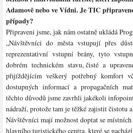
Adamově nebo ve Vídni. Je TIC připraveno
případy?
Připraveni jsme, jak nám ostatně ukládá Pro
„Návštěvníci do města vstupují přes důst
reprezentativní vstupní brány, tyto vstupn
dobrém technickém stavu, čisté a upraven
přijíždějícím veškerý potřebný komfort v
dostupných informací a propagačních mate
těchto důvodů jsme zavrhli jakékoli infopoint
nádraží, protože tam je těžké zajistit čistotu 
Návštěvníci mají možnost doptat se místních 
hlavního turistického centra, které se nacház