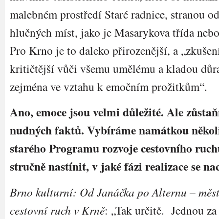
malebném prostředí Staré radnice, stranou o
hlučných míst, jako je Masarykova třída neb
Pro Krno je to daleko přirozenější, a „zkušení
kritičtější vůči všemu umělému a kladou důra
zejména ve vztahu k emočním prožitkům“.
Ano, emoce jsou velmi důležité. Ale zůstaň
nudných faktů. Vybíráme namátkou několi
starého Programu rozvoje cestovního ruch
stručně nastínit, v jaké fázi realizace se na
Brno kulturní: Od Janáčka po Alternu – městs
cestovní ruch v Krně
: „Tak určitě. Jednou za 