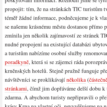
poskytování informací. Rozhodli jsme se tyt
propojit: tím, že na stránkách TIC turistům 
téměř žádné informace, podněcujeme je k vlas
se našemu krásnému městu dostanou přímo p
zmínila jen několik zajímavostí ze stránek TI
nudné propojení na existující databázi ubyto
a turistům nabízíme osobní služby renomov
poradkyně
, která si se zájemci ráda porozpráv
krněnských hotelů. Stejně pružně funguje př
návštěvníci se proklikávají
několika
(
částečn
stránkami
, čímž jim dopřáváme delší dobu k t
zdarma. A abychom turisty nepřipravili o pře
krásy Krna na vlastní oči, nevyvěšujeme na 