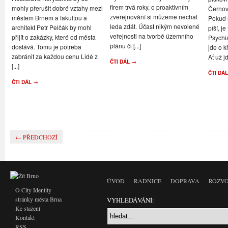
firem trvá roky, o proaktivním
mohly přerušit dobré vztahy mezi
Černov
zveřejňování si můžeme nechat
městem Brnem a fakultou a
Pokud u
leda zdát. Účast nikým nevolené
architekt Petr Pelčák by mohl
píší, je
veřejnosti na tvorbě územního
přijít o zakázky, které od města
Psychi
plánu či [...]
dostává. Tomu je potřeba
jde o k
zabránit za každou cenu Lidé z
Ať už jd
ČTI DÁL →
[...]
ČTI DÁ
ČTI DÁL →
← PŘEDCHOZÍ
ÚVOD
RADNICE
DOPRAVA
ROZVO
O City Identity
stránky města Brna
VYHLEDÁVÁNÍ:
Ke stažení
Kontakt
RSS