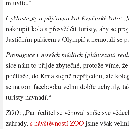
mluvíte.“
Cyklostezky a půjčovna kol Krněnské kolo
: „
nakoupit kola a přesvědčit turisty, aby se pro
Justičním palácem a Olympií a nemotali se p
Propagace v nových médiích (plánovaná real
sice nám to přijde zbytečné, protože víme, že 
počítače, do Krna stejně nepřijedou, ale kol
se na tom facebooku velmi dobře uchytily, ta
turisty navnadí.“
ZOO
: „Pan ředitel se věnoval spíše své vědec
zahrady,
s návštěvností ZOO
jsme však velmi