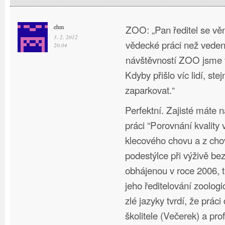
ehm
ZOO: „Pan ředitel se vě
3. 2. 2012
vědecké práci než veden
20.04
návštěvností ZOO jsme v
Kdyby přišlo víc lidí, st
zaparkovat.“
Perfektní. Zajisté máte n
práci “Porovnání kvality 
klecového chovu a z cho
podestýlce při výživě bez
obhájenou v roce 2006, 
jeho ředitelování zoolo
zlé jazyky tvrdí, že práci
školitele (Večerek) a pro