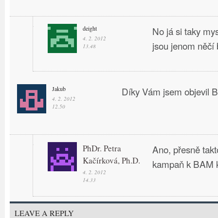
deight
No já si taky my
4. 2. 2012
jsou jenom něčí 
13.48
Jakub
Díky Vám jsem objevil B
4. 2. 2012
12.50
PhDr. Petra
Ano, přesně takt
Kačírková, Ph.D.
kampaň k BAM k
4. 2. 2012
14.33
LEAVE A REPLY