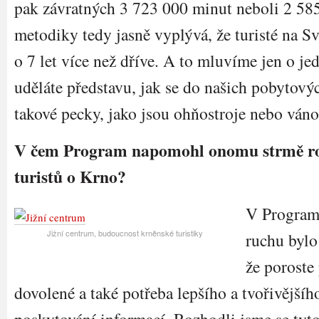
pak závratných 3 723 000 minut neboli 2 585
metodiky tedy jasně vyplývá, že turisté na S
o 7 let více než dříve. A to mluvíme jen o jed
uděláte představu, jak se do našich pobytový
takové pecky, jako jsou ohňostroje nebo váno
V čem Program napomohl onomu strmě r
turistů o Krno?
V Program
Jižní centrum, budoucnost krněnské turistiky
ruchu bylo
že poroste
dovolené a také potřeba lepšího a tvořivější