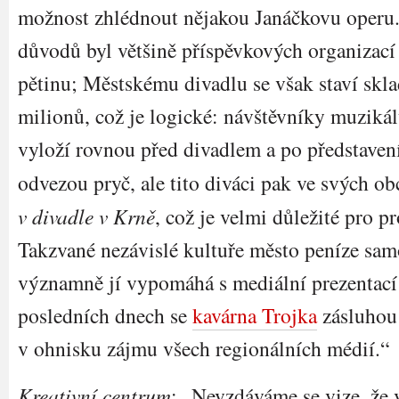
možnost zhlédnout nějakou Janáčkovu operu
důvodů byl většině příspěvkových organizací
pětinu; Městskému divadlu se však staví skla
milionů, což je logické: návštěvníky muzikál
vyloží rovnou před divadlem a po představení
odvezou pryč, ale tito diváci pak ve svých o
v divadle v Krně
, což je velmi důležité pro p
Takzvané nezávislé kultuře město peníze sam
významně jí vypomáhá s mediální prezentací
posledních dnech se
kavárna Trojka
zásluhou 
v ohnisku zájmu všech regionálních médií.“
Kreativní centrum
: „Nevzdáváme se vize, že 