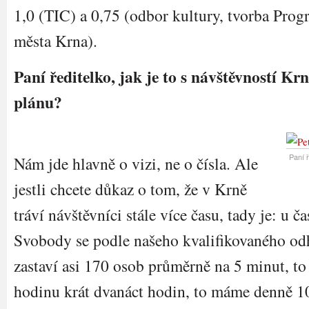
1,0 (TIC) a 0,75 (odbor kultury, tvorba Prog
města Krna).
Paní ředitelko, jak je to s návštěvností Kr
plánu?
Paní ř
Nám jde hlavně o vizi, ne o čísla. Ale
jestli chcete důkaz o tom, že v Krně
tráví návštěvníci stále více času, tady je: u č
Svobody se podle našeho kvalifikovaného o
zastaví asi 170 osob průměrně na 5 minut, to
hodinu krát dvanáct hodin, to máme denně 1