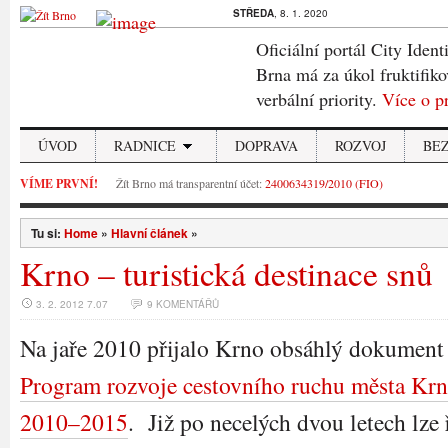
STŘEDA
, 8. 1. 2020
Oficiální portál City Ident
Brna má za úkol fruktifiko
verbální priority.
Více o p
ÚVOD
RADNICE
DOPRAVA
ROZVOJ
BE
VÍME PRVNÍ!
Žít Brno má transparentní účet:
2400634319/2010 (FIO)
Tu si:
Home
»
Hlavní článek
»
Krno – turistická destinace snů
3. 2. 2012 7.07
9 KOMENTÁŘŮ
Na jaře 2010 přijalo Krno obsáhlý dokument
Program rozvoje cestovního ruchu města Krn
2010–2015
. Již po necelých dvou letech lze ř