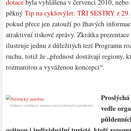
dotace
byla vyhlášena v červenci 2010, nebo z
pěkný
Tip na cyklovýlet: TŘI SESTRY z 29.
pokud přece jen zatouží po žhavých informac
atraktivní tiskové zprávy. Zkrátka prezent
ilustruje jednu z důležitých tezí Programu r
ruchu, totiž že „přednost dostávají regiony, k
rozmanitou a vyváženou koncepci“.
Proslýchá 
Oblíbený vyhlídkový autobus mezi krněnskými památkami
vedle org
půldenníc
ocitnou i individuální turisté, kteří zapom