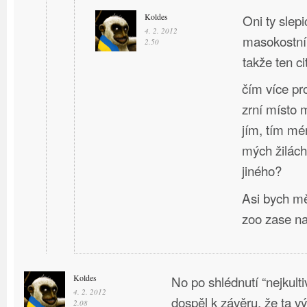
Koldes
Oni ty slep
4. 2. 2012
masokostní
2.50
takže ten ci
čím více pro
zrní místo 
jím, tím mé
mých žilách
jiného?
Asi bych mě
zoo zase nav
Koldes
No po shlédnutí “nejkult
4. 2. 2012
dospěl k závěru, že ta v
2.08