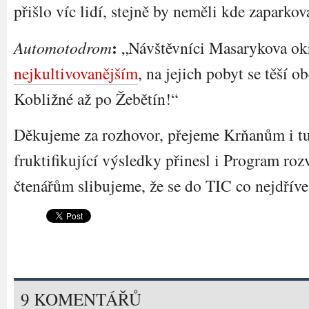
přišlo víc lidí, stejně by neměli kde zaparkov
:
Automotodrom
„Návštěvníci Masarykova okr
nejkultivovanějším
, na jejich pobyt se těší 
Kobližné až po Žebětín!“
Děkujeme za rozhovor, přejeme Krňanům i tu
fruktifikující výsledky přinesl i Program roz
čtenářům slibujeme, že se do TIC co nejdříve
9 KOMENTÁŘŮ