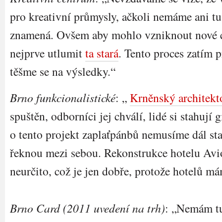
pro kreativní průmysly, ačkoli nemáme ani tu
znamená. Ovšem aby mohlo vzniknout nové c
nejprve utlumit
ta stará
. Tento proces zatím 
těšme se na výsledky.“
Brno funkcionalistické
: „
Krněnský architek
spuštěn, odborníci jej chválí, lidé si stahují g
o tento projekt zaplaťpánbů nemusíme dál star
řeknou mezi sebou. Rekonstrukce hotelu Avi
neurčito, což je jen dobře, protože hotelů m
Brno Card (2011 uvedení na trh)
: „Nemám tu