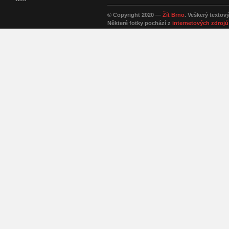
© Copyright 2020 —
Žít Brno
. Veškerý textov
Některé fotky pochází z
internetových zdrojů