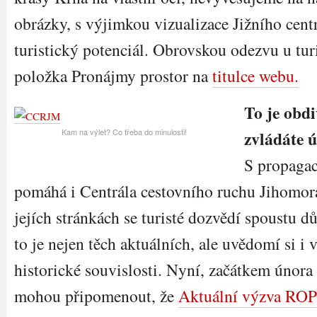
obrázky, s výjimkou vizualizace Jižního cent
turistický potenciál. Obrovskou odezvu u tur
položka Pronájmy prostor na
titulce webu.
To je obd
Kam na výlet? Co třeba do minulosti!
zvládáte 
S propaga
pomáhá i Centrála cestovního ruchu Jihomor
jejích stránkách se turisté dozvědí spoustu dů
to je nejen těch aktuálních, ale uvědomí si i 
historické souvislosti. Nyní, začátkem února
mohou připomenout, že
Aktuální výzva ROP