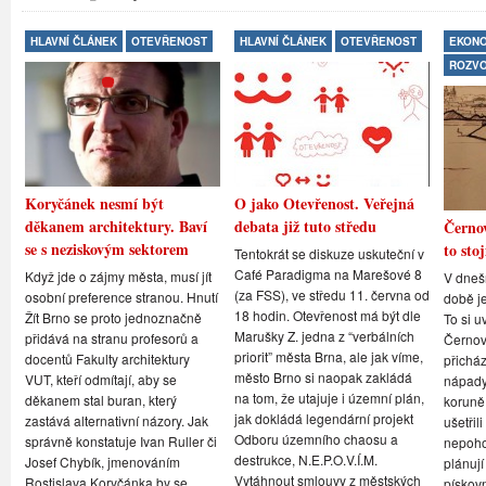
HLAVNÍ ČLÁNEK
OTEVŘENOST
HLAVNÍ ČLÁNEK
OTEVŘENOST
EKONO
ROZV
Koryčánek nesmí být
O jako Otevřenost. Veřejná
děkanem architektury. Baví
debata již tuto středu
Černov
se s neziskovým sektorem
to stoj
Tentokrát se diskuze uskuteční v
Café Paradigma na Marešové 8
Když jde o zájmy města, musí jít
V dneš
(za FSS), ve středu 11. června od
osobní preference stranou. Hnutí
době je
18 hodin. Otevřenost má být dle
Žít Brno se proto jednoznačně
To si u
Marušky Z. jedna z “verbálních
přidává na stranu profesorů a
Černovi
priorit” města Brna, ale jak víme,
docentů Fakulty architektury
přicház
město Brno si naopak zakládá
VUT, kteří odmítají, aby se
nápady,
na tom, že utajuje i územní plán,
děkanem stal buran, který
koruně
jak dokládá legendární projekt
zastává alternativní názory. Jak
ušetřil
Odboru územního chaosu a
správně konstatuje Ivan Ruller či
nepoho
destrukce, N.E.P.O.V.Í.M.
Josef Chybík, jmenováním
plánují
Vytáhnout smlouvy z městských
Rostislava Koryčánka by se
pískov