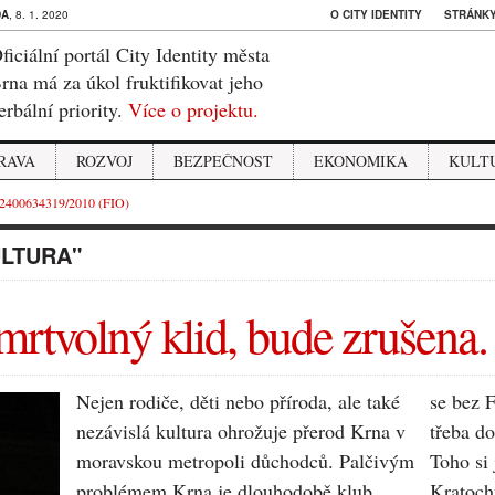
DA
, 8. 1. 2020
O CITY IDENTITY
STRÁNKY
ficiální portál City Identity města
rna má za úkol fruktifikovat jeho
erbální priority.
Více o projektu.
RAVA
ROZVOJ
BEZPEČNOST
EKONOMIKA
KULT
2400634319/2010 (FIO)
ULTURA"
mrtvolný klid, bude zrušena.
Nejen rodiče, děti nebo
příroda, ale také
se bez F
nezávislá
kultura ohrožuje přerod
Krna v
třeba d
moravskou metropoli
důchodců. Palčivým
Toho si 
problémem
Krna je dlouhodobě klub
Kratochv