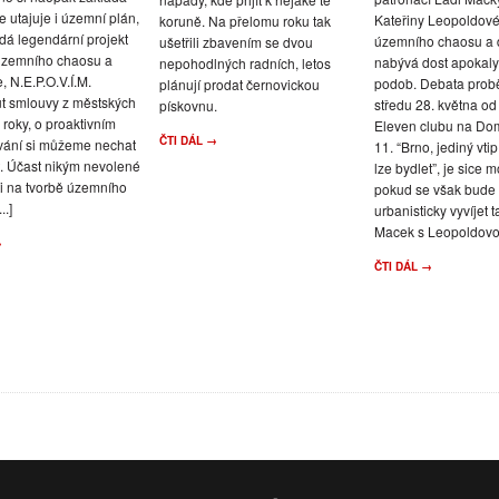
e utajuje i územní plán,
Kateřiny Leopoldov
koruně. Na přelomu roku tak
dá legendární projekt
územního chaosu a 
ušetřili zbavením se dvou
územního chaosu a
nabývá dost apokaly
nepohodlných radních, letos
, N.E.P.O.V.Í.M.
podob. Debata prob
plánují prodat černovickou
t smlouvy z městských
středu 28. května od
pískovnu.
á roky, o proaktivním
Eleven clubu na Do
ČTI DÁL →
vání si můžeme nechat
11. “Brno, jediný vti
t. Účast nikým nevolené
lze bydlet”, je sice 
ti na tvorbě územního
pokud se však bude
..]
urbanisticky vyvíjet t
Macek s Leopoldovou 
→
ČTI DÁL →