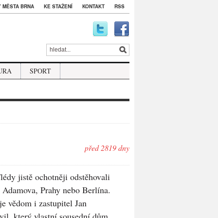
 MĚSTA BRNA
KE STAŽENÍ
KONTAKT
RSS
URA
SPORT
před 2819 dny
lédy jistě ochotněji odstěhovali
o Adamova, Prahy nebo Berlína.
je vědom i zastupitel Jan
il, který vlastní sousední dům.