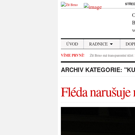
STŘE
O
B
v
ÚVOD
RADNICE
DOP
VÍME PRVNÍ!
Žít Brno má transparentní účet:
ARCHIV KATEGORIE:
"K
Fléda narušuje 