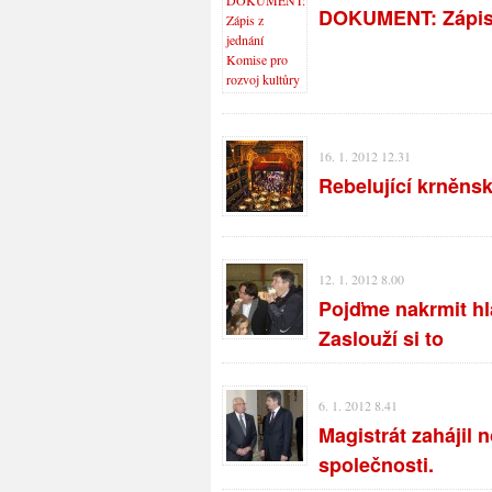
DOKUMENT: Zápis z
16. 1. 2012 12.31
Rebelující krněnsk
12. 1. 2012 8.00
Pojďme nakrmit hl
Zaslouží si to
6. 1. 2012 8.41
Magistrát zahájil 
společnosti.