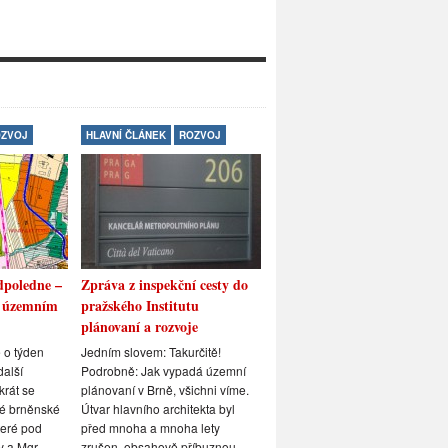
ZVOJ
HLAVNÍ ČLÁNEK
ROZVOJ
BEZPEČNOST
HLAVNÍ ČLÁNEK
dpoledne –
Zpráva z inspekční cesty do
Konečné řešení cigánské
o územním
pražského Institutu
otázky v Brně!
plánovaní a rozvoje
Poslední dobou nám chodí různ
maily – v mnoha z nich se nás
 o týden
Jedním slovem: Takurčitě!
lidé ptají, proč chodí bílí do
další
Podrobně: Jak vypadá územní
vězení na 10 let a Romové jen
krát se
plánovaní v Brně, všichni víme.
na dva, proč mají Romové vyšší
lé brněnské
Útvar hlavního architekta byl
příspěvky než Češi atakdále…
teré pod
před mnoha a mnoha lety
Jsme si vědomi, že se v tomto
y a Mgr.
zrušen, obsahově příbuznou