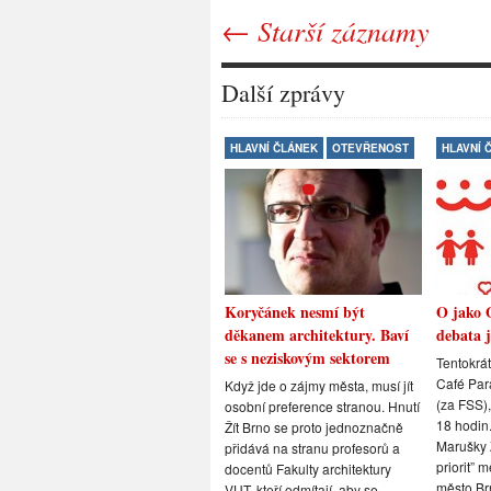
← Starší záznamy
Další zprávy
HLAVNÍ ČLÁNEK
OTEVŘENOST
HLAVNÍ 
Koryčánek nesmí být
O jako 
děkanem architektury. Baví
debata j
se s neziskovým sektorem
Tentokrát
Café Par
Když jde o zájmy města, musí jít
(za FSS),
osobní preference stranou. Hnutí
18 hodin.
Žít Brno se proto jednoznačně
Marušky Z
přidává na stranu profesorů a
priorit” 
docentů Fakulty architektury
město Br
VUT, kteří odmítají, aby se