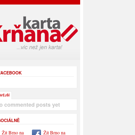
 FACEBOOK
AVĚJŠÍ
o commented posts yet
SOCIÁLNĚ
Žít Brno na
Žít Brno na