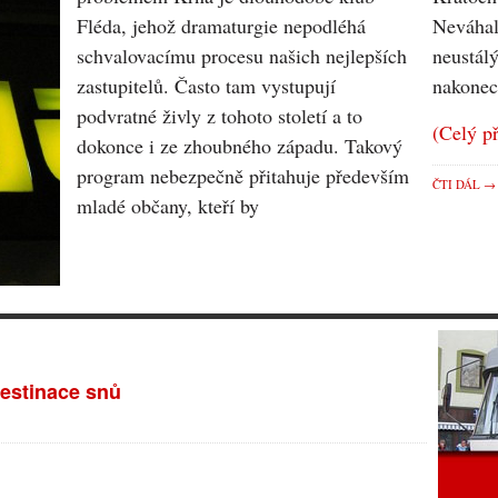
Fléda, jehož dramaturgie
nepodléhá
Neváhal
schvalovacímu
procesu našich nejlepších
neustál
zastupitelů. Často tam
vystupují
nakonec 
podvratné živly
z tohoto století a to
(Celý p
dokonce i ze zhoubného
západu. Takový
program
nebezpečně přitahuje především
ČTI DÁL →
mladé občany, kteří by
destinace snů