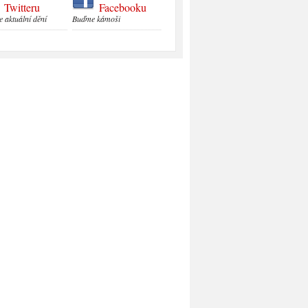
Twitteru
Facebooku
e aktuální dění
Buďme kámoši