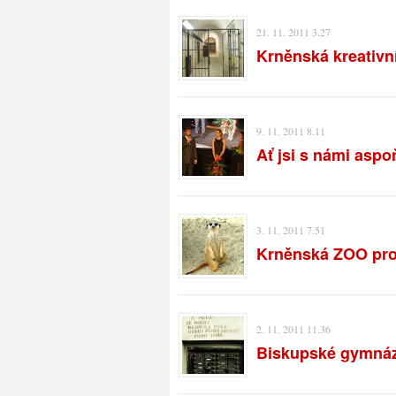
21. 11. 2011 3.27
Krněnská kreativn
9. 11. 2011 8.11
Ať jsi s námi aspo
3. 11. 2011 7.51
Krněnská ZOO prop
2. 11. 2011 11.36
Biskupské gymnázi