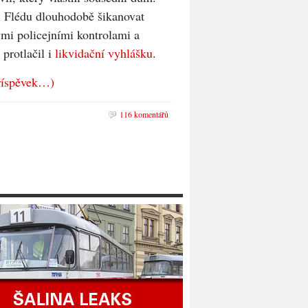
 Flédu dlouhodobě šikanovat
ými policejními kontrolami a
protlačil i
likvidační vyhlášku
.
říspěvek…)
116 komentářů