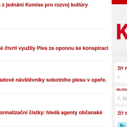
 jednání Komise pro rozvoj kultůry
é čtvrti využily Ples za oponou ke konspiraci
ŽÍT
*
adové návštěvníky sobotního plesu v opeře.
NEJŽH
N
normalizační čistky: hledá agenty občanské
ŽÍT 