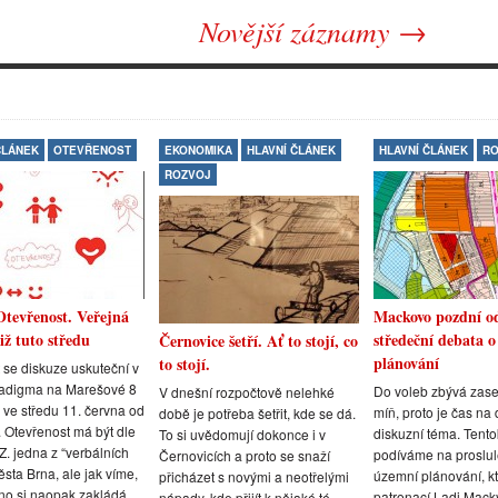
Novější záznamy →
ČLÁNEK
OTEVŘENOST
EKONOMIKA
HLAVNÍ ČLÁNEK
HLAVNÍ ČLÁNEK
RO
ROZVOJ
Otevřenost. Veřejná
Mackovo pozdní o
iž tuto středu
středeční debata 
Černovice šetří. Ať to stojí, co
plánování
to stojí.
 se diskuze uskuteční v
adigma na Marešové 8
Do voleb zbývá zase
V dnešní rozpočtově nelehké
 ve středu 11. června od
míň, proto je čas na 
době je potřeba šetřit, kde se dá.
 Otevřenost má být dle
diskuzní téma. Tento
To si uvědomují dokonce i v
. jedna z “verbálních
podíváme na proslu
Černovicích a proto se snaží
města Brna, ale jak víme,
územní plánování, k
přicházet s novými a neotřelými
no si naopak zakládá
patronací Ladi Mack
nápady, kde přijít k nějaké té