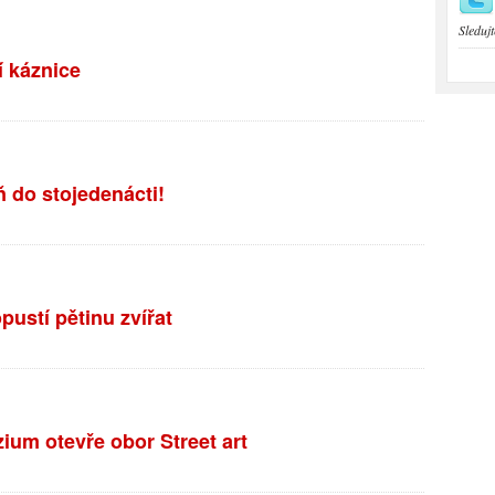
Sledujt
í káznice
ň do stojedenácti!
ustí pětinu zvířat
um otevře obor Street art