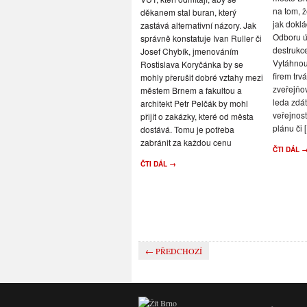
na tom, ž
děkanem stal buran, který
jak doklá
zastává alternativní názory. Jak
Odboru 
správně konstatuje Ivan Ruller či
destrukce
Josef Chybík, jmenováním
Vytáhnou
Rostislava Koryčánka by se
firem trv
mohly přerušit dobré vztahy mezi
zveřejňo
městem Brnem a fakultou a
leda zdá
architekt Petr Pelčák by mohl
veřejnos
přijít o zakázky, které od města
plánu či [.
dostává. Tomu je potřeba
zabránit za každou cenu
ČTI DÁL 
ČTI DÁL →
← PŘEDCHOZÍ