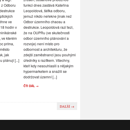
tématu nemůžeme poměřovat s
é z Odboru
funkci dnes zastává Kateřina
nejoblíbenějším českým
destrukce
Leopoldová, šéfka odboru,
politikem, Tomiem Okamurou,
ptických
jemuž nikdo neřekne jinak než
který si téma Romů zvolil z ryze
ěhne ve
Odbor územního chaosu a
populistických důvodů, a pokud
 18 hodin v
destrukce. Leopoldová razí tezi,
by v české společnosti obdobně
minikánské
že na OUPRu (ve skutečnosti
rezonovalo například téma
p, ve kterém
odbor územního plánování a
ženské obřízky, tak by se na
moc príma,
rozvoje) není místo pro
billboardu vyfotil s [...]
 město
odbornost a architekturu, že
ak, jak
zdejší zaměstnanci jsou pouhými
ČTI DÁL →
plánují [...]
úředníky s razítkem. Všechny,
kteří kdy nesouhlasili s nějakým
hypermarketem a snažili se
dodržovat územní [...]
ČTI DÁL →
DALŠÍ →